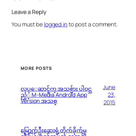
Leave a Reply
You must be
logged in
to post a comment.
MORE POSTS
June
လုပ္ေဆာင္ခ်က္ အသစ္မ်ား ပါဝင္သ
23,
ည့္ M-Media Android App
Version အသစ္
2015
မြောက်ဦးဆေးရုံ တိုက်ခိုက်မှု