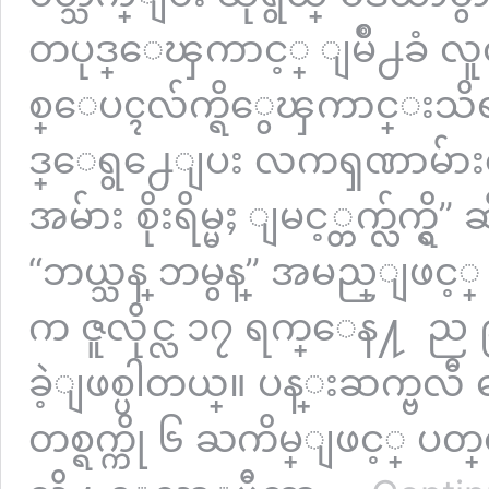
တပုဒ္ေၾကာင့္ ျမိဳ႕ခံ လူထု
စ္ေပၚလ်က္ရိွေၾကာင္းသိရ
ဒ္ေရွ႕ေျပး လကၡဏာမ်ား
အမ်ား စိုးရိမ္မႈ ျမင့္တက္လ်က္ရ
“ဘယ္သန္ ဘမွန္” အမည္ျဖင္
က ဇူလိုင္လ ၁၇ ရက္ေန႔ ည ၉
ခဲ့ျဖစ္ပါတယ္။ ပန္းဆက္ဗလီ ဓ
တစ္ရက္ကို ၆ ႀကိမ္ျဖင့္