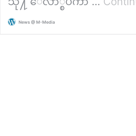
သို႔ ေလာ္စပီကာ …
Contin
News @ M-Media