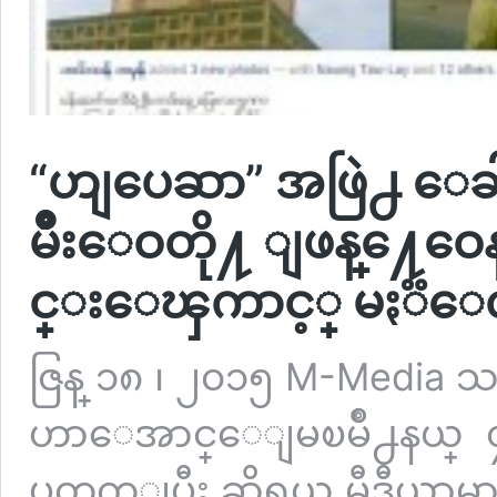
“ဟျပေဆာ” အဖြဲ႕ ေ
မ်ိဳးေဝတို႔ ျဖန္႔ေဝ
င္းေၾကာင့္ မႏၱေလး
ဇြန္ ၁၈ ၊ ၂၀၁၅ M-Media
ဟာေအာင္ေျမၿမိဳ႕နယ္ ၄၁ လ
ပတ္သက္ျပီး ဆိုရွယ္ မီဒီယာမ