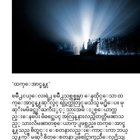
“ထက္ေအာင္ခန္႔”
ၿမိဳ႕ငယ္ေလးရဲ႕ ၿမိဳ႕သစ္တစ္ခုမွာ ေနထိုင္ေသာ ထ
က္ေအာင္ခန္႔ဆုိလွ်င္ ရပ္ကြက္ထဲတြင္ မသိသူ မ႐ွိေပ။ မု
ဆုိးမမိခင္အုိႀကီးႏွင့္ သားအမိ ႏွစ္ေယာက္တ
ည္းေနၿပီး မိခင္အေပၚ အလြန္ နားလည္သိတတ္လိမၼာသ
ည့္ သားလိမၼာတစ္ေယာက္ျဖစ္သည္။ ထက္ေအာင္ခ
န္႔သည္ စိတ္ရင္း ေစတနာလည္းေကာင္းကာ ဘယ္
သူ႔ကုိ မဆုိ စိတ္ေစတနာျဖဴစင္စြာကူညီေလ့႐ွိသျ