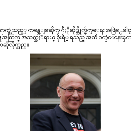
္ခဲ့သည့္ ကန္အေျခဆိုက္ ဂ်ီႏိုဆိုဒ္တိုက္ဖ်က္ေရး အဖြ
ဖို႔အတြက္ အသက္အႏၱရာယ္ စိုးရိမ္ ရသည္ အထိ ခက္ခဲေနေၾကာင္
ိုလိုက္သည္။