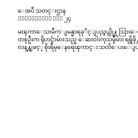
ေအပီ သတင္းဌာန
၀ါရွင္တန္၊ မတ္ ၂၄
မၾကာေသးမီက ျမန္မာရခုိင္ျပည္နယ္သို႔ သြားေရာက
တစ္ဦးက ရိုဟင္ဂ်ာမ်ားသည္ ေဆး၀ါးကုသမွဳမ်ား ရရွိ
လန္႔ျဖင့္ စိုးရိမ္ေနရေၾကာင္း သတိေပးေျပာဆ