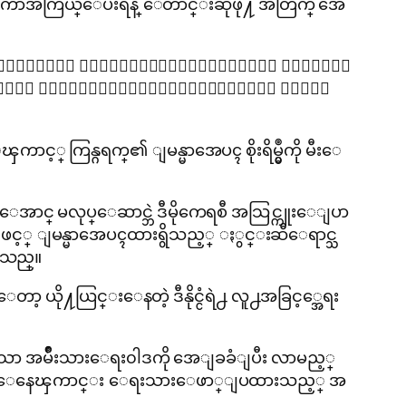
ကို အကာအကြယ္ေပးရန္ ေတာင္းဆိုဖို႔ အတြက္ အေ
းမ်ားကို ခြဲျခားဆက္ဆံသည္ဟူေသာ စြပ္စြဲ
မည့္ မည္သည့္ေသြးထိုးမွဳကိုမွ် သည္းမ
 ကြန္ဂရက္၏ ျမန္မာအေပၚ စိုးရိမ္မွဳကို မီးေ
တက္ေအာင္ မလုပ္ေဆာင္ဘဲ ဒီမိုကေရစီ အသြင္ကူးေျပာ
ဖင့္ ျမန္မာအေပၚထားရွိသည့္ ႏွင္းဆီေရာင္သ
းသည္။
တာ့ ယို႔ယြင္းေနတဲ့ ဒီနိုင္ငံရဲ႕ လူ႕အခြင့္အေရး
ဘာသာ အမ်ိဳးသားေရး၀ါဒကို အေျခခံျပီး လာမည့္
ာမ်ား ရွိေနေၾကာင္း ေရးသားေဖာ္ျပထားသည့္ အ