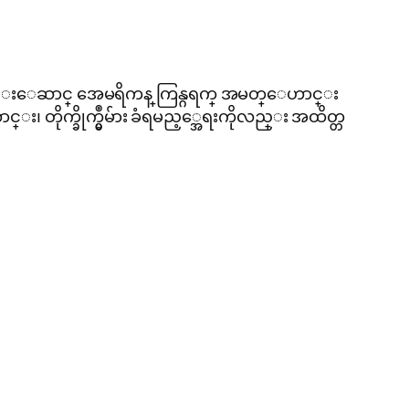
ဲ႕ေခါင္းေဆာင္ အေမရိကန္ ကြန္ဂရက္ အမတ္ေဟာင္း
း၊ တိုက္ခိုက္မွဳမ်ား ခံရမည့္အေရးကိုလည္း အထိတ္တ