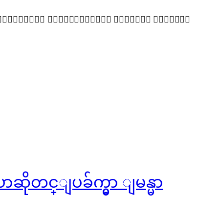
မစ္မရွိဟု ျငင္းဆိုျပီး အစိုးရက ဘာသာေရး
ပာဆိုတင္ျပခ်က္မွာ ျမန္မာ