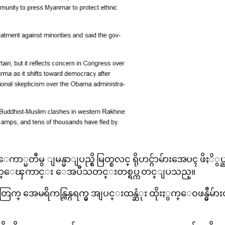
မတီမွ ျမန္မာျပည္ရွိ မြတ္စလင္ ရိုဟင္ဂ်ာမ်ားအေပၚ ဖိႏိ
ာ္လိုက္ေၾကာင္း ေအပီသတင္းတစ္ရပ္က တင္ျပသည္။
တြက္ အေမရိကန္ကြန္ဂရက္မွ အျပင္းထန္ဆံုး ထိုးႏွက္ေ၀ဖန