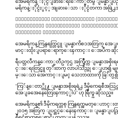
အေမရိကန္ ႏိုင္ငံျခားေရးေကာ္မတီမွ ျမန္မာျပ
မရိကန္ႏိုင္ငံႏွင့္ အျခားေသာ ႏိုင္ငံတကာ အဖြဲ႕
၀ါရွင္တန္ရွိ ျမန္မာသံရံုးကမူ (ထံုးစံ
မွဳမ်ားအား ျငင္းဆိုျပီး ျမန္မာအစိုးရ
ခံေၾကာင္း ေျပာဆိုသည္။
အေမရိကန္ ကြန္ဂရက္တြင္မူ ျမန္မာကိစၥအတြက္ အေ
မာင္းထိုးျပရာေရာက္ေၾကာင္း ေအပီက ဆို
ရီပတ္ဘလီကန္ေကာ္မတီဥကၠဌ အက္ဒ္ရြိဳက္က ျမန္မာအစ
င္းေရးတြင္မူ တုိးတက္ လာပါသည္ဟု ေျပာ၍ မျ
မ္းေသာ အေကာင္းျမင္ သေဘာထားကို ခြ်တ္ပစ
“ကြ်န္ေတာ္တို႔ ျမန္မာအစိုးရရဲ႕ ဒီမိုကေရစီအသြင္
အေျခအေနေတြေၾကာင့္ပါပဲ” ဟု ရြိဳက္စ္က ဆိုသည္။
အေမရိကန္၏ ဒီမိုကရက္တစ္ ကြန္ဂရက္အမတ္ေဟာင္းတ
၂၀၁၅ အတြက္ ျပင္ဆင္ေနေၾကာင္း၊ ျမန္မာျပည္တ
စီရင္ခံစာတစ္ေစာင္ကို ထုတ္ျပန္ခဲ့သည္။