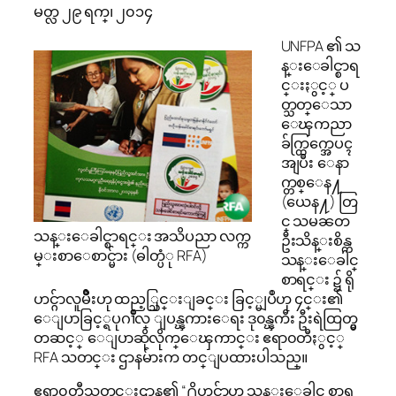
မတ္လ ၂၉ ရက္၊ ၂၀၁၄
UNFPA ၏ သ
န္းေခါင္စာရ
င္းႏွင့္ ပ
တ္သတ္ေသာ
ေၾကညာ
ခ်က္ထြက္အေပၚ
အျပီး ေနာ
က္တစ္ေန႔
(ယေန႔) တြ
င္ သမၼတ
သန္းေခါင္စာရင္း အသိပညာ လက္က
ဦးသိန္းစိန္က
မ္းစာေစာင္မ်ား (ဓါတ္ပံု RFA)
သန္းေခါင္
စာရင္း ၌ ရို
ဟင္ဂ်ာလူမ်ိဳးဟု ထည့္သြင္းျခင္း ခြင့္မျပဳဟု ၄င္း၏
ေျပာခြင့္ရပုဂၢိဳလ္ ျပန္ၾကားေရး ဒု၀န္ၾကီး ဦးရဲထြတ္မွ
တဆင့္ ေျပာဆိုလိုက္ေၾကာင္း ဧရာ၀တီႏွင့္
RFA သတင္း ဌာနမ်ားက တင္ျပထားပါသည္။
ဧရာ၀တီသတင္းဌာန၏ “႐ိုဟင္ဂ်ာဟု သန္းေခါင္ စာရ