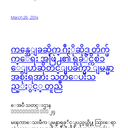
March 26, 2014
ကန္အေျခဆိုက္ ဂ်ီႏိုဆိုဒ္ တိုက္ဖ်
က္ေရး အဖြဲ႕၏ ရခုိင္ကိစၥ
ေျပာဆိုတင္ျပခ်က္မွာ ျမန္မာ
အစိုးရအား သတိေပးသ
ည္ႏွင့္ တူညီ
ေအပီ သတင္းဌာန
၀ါရွင္တန္၊ မတ္ ၂၄
မၾကာေသးမီက ျမန္မာရခုိင္ျပည္နယ္သို႔ သြားေရာ