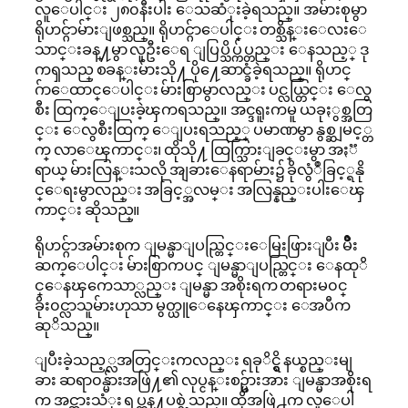
လူေပါင္း ၂၈၀နီးပါး ေသဆံုးခဲ့ရသည္။ အမ်ားစုမွာ
ရိုဟင္ဂ်ာမ်ားျဖစ္သည္။ ရိုဟင္ဂ်ာေပါင္း တစ္သိန္းေလးေ
သာင္းခန္႔မွာ လူဦးေရ ျပြပ္သိပ္က်ပ္တည္း ေနသည့္ ဒု
ကၡသည္ စခန္းမ်ားသို႔ ပို႔ေဆာင္ခံခဲ့ရသည္။ ရိုဟင္
ဂ်ာေထာင္ေပါင္း မ်ားစြာမွာလည္း ပင္လယ္တြင္း ေလွ
စီး ထြက္ေျပးခဲ့ၾကရသည္။ အင္ဒရူးကမူ ယခုႏွစ္အတြ
င္း ေလွစီးထြက္ ေျပးရသည့္ ပမာဏမွာ နွစ္ဆျမင့္တ
က္ လာေၾကာင္း၊ ထိုသို႔ ထြက္သြားျခင္းမွာ အႏၱ
ရာယ္ မ်ားလြန္းသလို အျခားေနရာမ်ား၌ ခိုလွံဳခြင့္ရနို
င္ေရးမွာလည္း အခြင့္အလမ္း အလြန္နည္းပါးေၾ
ကာင္း ဆိုသည္။
ရိုဟင္ဂ်ာအမ်ားစုက ျမန္မာျပည္တြင္းေမြးဖြားျပီး မ်ိဳး
ဆက္ေပါင္း မ်ားစြာကပင္ ျမန္မာျပည္တြင္း ေနထုိ
င္ေနၾကေသာ္လည္း ျမန္မာ အစိုးရက တရားမ၀င္
ခိုး၀င္လာသူမ်ားဟုသာ မွတ္ယူေနေၾကာင္း ေအပီက
ဆုိသည္။
ျပီးခဲ့သည့္လအတြင္းကလည္း ရခုိင္ရွိ နယ္စည္းမျ
ခား ဆရာ၀န္မ်ားအဖြဲ႔၏ လုပ္ငန္းစဥ္မ်ားအား ျမန္မာအစိုးရ
က အင္အားသံုး ရပ္တန္႔ပစ္ခဲ့သည္။ ထိုအဖြဲ႕က လူေပါ