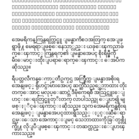
င္းသားမ်ားကို ခြဲျခားဆက္ဆံသည္ဟူေသာ စြ
ပ္စြဲမွဳမ်ားအား ျငင္းဆိုျပီး ျမန္မာ
အစိုးရအေနျဖင့္ ဘာသာေရးအမုန္းပြား မွဳ
ကို ရင့္သန္ေစမည့္ မည္သည့္ေသြးထိုးမွဳ
ကိုမွ် သည္းမခံေၾကာင္း ေျပာဆိုသည္။
အေမရိကန္ ကြန္ဂရက္တြင္မူ ျမန္မာကိစၥအတြက္ အေျဖ
ရွာဖို႔ မေရရာျဖစ္ေနေသာ္လည္း ယခုေၾကညာခ်
က္ေၾကာင့္ ကြန္ဂရက္၏ ျမန္မာအေပၚ စိုးရိမ္မွဳကို
မီးေမာင္းထိုးျပရာေရာက္ေၾကာင္း ေအပီက
ဆိုသည္။
ရီပတ္ဘလီကန္ေကာ္မတီဥကၠဌ အက္ဒ္ရြိဳက္က ျမန္မာအစိုးရ
အေနျဖင့္ ရိုဟင္ဂ်ာမ်ားအေပၚ ဆက္ဆံသည့္သေဘာထား တိုး
တက္ေအာင္ မလုပ္ေဆာင္ဘဲ ဒီမိုကေရစီ အသြင္ကူးေျ
ပာင္းေရးတြင္မူ တုိးတက္ လာပါသည္ဟု ေျပာ၍ မျ
ဖစ္ႏုိင္ေၾကာင္း ဆိုသည္။ သူက အေမရိကန္အစိုးရ
အေနျဖင့္ ျမန္မာအေပၚထားရွိသည့္ ႏွင္းဆီေရာ
င္သမ္းေသာ အေကာင္းျမင္ သေဘာထားကို ခြ်တ္ပစ္လို
က္ဖို႔ လိုျပီျဖစ္ေၾကာင္း တဆက္တည္းေျပာၾ
ကားသည္။