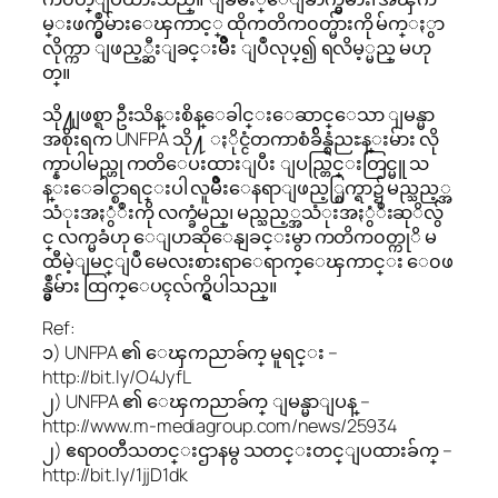
မ္းဖက္မွဳမ်ားေၾကာင့္ ထိုကတိက၀တ္မ်ားကို မ်က္ႏွာ
လိုက္ကာ ျဖည့္ဆီးျခင္းမ်ဳိး ျပဳလုပ္၍ ရလိမ့္မည္ မဟု
တ္။
သို႔ျဖစ္ရာ ဦးသိန္းစိန္ေခါင္းေဆာင္ေသာ ျမန္မာ
အစိုးရက UNFPA သို႔ ႏိုင္ငံတကာစံခ်ိန္စံညႊန္းမ်ား လို
က္နာပါမည္ဟု ကတိေပးထားျပီး ျပည္တြင္းတြင္မူ သ
န္းေခါင္စာရင္းပါ လူမ်ိဳးေနရာျဖည့္စြက္ရာ၌ မည္သည့္အ
သံုးအႏွံဳးကို လက္ခံမည္၊ မည္သည့္အသံုးအႏွံဳးဆုိလွ်
င္ လက္မခံဟု ေျပာဆိုေနျခင္းမွာ ကတိက၀တ္ကုိ မ
ထီမဲ့ျမင္ျပဳ မေလးစားရာေရာက္ေၾကာင္း ေ၀ဖ
န္မွဳမ်ား ထြက္ေပၚလ်က္ရွိပါသည္။
Ref:
၁) UNFPA ၏ ေၾကညာခ်က္ မူရင္း –
http://bit.ly/O4JyfL
၂) UNFPA ၏ ေၾကညာခ်က္ ျမန္မာျပန္ –
http://www.m-mediagroup.com/news/25934
၂) ဧရာ၀တီသတင္းဌာနမွ သတင္းတင္ျပထားခ်က္ –
http://bit.ly/1jjD1dk