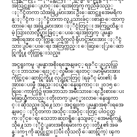
အသြင္ကူးေျပာင္းေရးအတြက္ ကူညီခဲ့သည့္
ႏုိင္ငံတကာ သံအဖြဲ႕မ်ားအား ဦးေဆာင္သူ အေမရိက
န္ႏုိင္ငံက ႏုိင္ငံတကာ လူ႕သားခ်င္းစာနာ ေထာက္
ထားေရး အဖြဲ႕မ်ားအား ႏုိင္ငံတြင္း အကြပ္အထိန္း
မဲ့ သြားလာလွဳပ္ရွား ခြင့္ေပးေရးအတြက္ ျမန္မာ
အစိုးရအား တုိက္တြန္းလိုက္သလို ရိုဟင္ဂ်ာမ်ားအား ႏုိင္ငံ
သားျပဳေပးေရး အတြက္လည္း ေဆြးေႏြးေဆာ
င္ရြက္ဖို႔ တိုက္တြန္းသည္။
အင္ဒရူးကမူ ျမန္မာအစိုးရအေနျဖင့္ ရခုိင္ျပည္နယ္တြ
င္း ဘာသာေရးႏွင့္ လူမ်ိဳးေရးတင္းမာမွဳမ်ားအား
ကိုင္တြင္ေဆာင္ရြက္ဖို႔ လုပ္ကိုင္ရာတြင္ (ရခုိင္ မ်ား၏) ဖိ
အားေပးမွဳ အနည္းငယ္ရွိေနေၾကာင္း၊ ၂၀၁၅ ေ
ရြးေကာက္ပြဲ၌ ဗုဒၶဘာသာ အမ်ိဳးသားေရး ဦးစားေပး
မဲဆြယ္မွဳကလည္း တိုးတက္ျမင့္မားလာေနေၾကာ
င္း ဆိုသည္။ သို႔ေသာ္ အင္ဒရူုးက ျမန္မာအစုိးရအေ
နျဖင့္ ႏိုင္ငံတကာ အသိုင္းအ၀ိုင္းတြင္ ပါ၀င္ပတ္သ
က္ႏိုင္ေရး သေဘာ ဆႏၵရွိေနသျဖင့္ အေမရိကန္ကဲ့
သို႔ေသာ ႏိုင္ငံျခားအစိုးရမ်ားက ၄င္းတို႔၏ အခ
န္းက႑ကို ဆုပ္ကိုင္ထား (ျပီး လိုသလို ေဆာင္ရြက္) ၾက