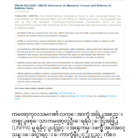
ကမၻာ့ကုလသမဂၢ၏ လက္ေအာက္ခံ အဖြဲ႕အစည္း
တစ္ခုျဖစ္ေသာ ကမၻာ့လူဦးေရရံပံုေငြအဖြဲ႕
(UNFPA) မွ ရခိုင္ျပည္တြင္း အၾကမ္းဖက္မွဳ အပါအ၀င္
သန္းေခါင္စာရင္း ေကာက္ခံမွဳႏွင့္ဆိုင္သည့္ ကိစၥ