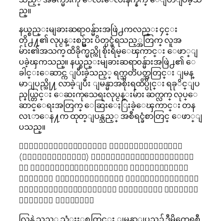
ည္။
နယ္စည္းမျခားဆရာ၀န္မ်ားအဖြဲ႕ကလည္း ၄င္း
တို႕႔၏ လုပ္ငန္းစဥ္မ်ား ပိတ္ပင္ခံရသည့္အတြက္ လူအ
မ်ား၏အသက္ ထိခိုက္မည္ကို စိုးရိမ္ေၾကာင္း ေဖာ္ျ
ပခဲ့ၾကသည္။ နယ္စည္းမျခားဆရာ၀န္မ်ားအဖြဲ႕၏ ေ
ခါင္းေဆာင္က ျပီးခဲ့သည့္ ရက္သတၱပတ္အတြင္း ျမန္
မာျပည္သို႔ လာခဲ့ျပီး ျမန္မာအစိုးရထိပ္ပိုင္း ရခုိင္ျပ
ည္နယ္တြင္း ေဆးကုသေရးလုပ္ငန္းမ်ား ဆက္လက္ လုပ္ေ
ဆာင္ေရးအတြက္ ေဆြးေႏြးခဲ့ေၾကာင္း တန
လၤာေန႔က ထုတ္ျပန္သည့္ အစီရင္ခံစာတြင္ ေဖာ္ျ
ပသည္။
၀ါရွင္တန္အေျခဆိုက္ ျမန္မာသံရံုးကမူ
(ထံုးစံအတိုင္း) အထက္ပါအေၾကာင္းမ်ားအတြ
က္ သံုးသပ္ခ်က္ေပးဖို႔ရာ တုံ႕ဆိုင္းေန
ခဲ့သည္။ ျမန္မာအစိုးရမူ ရခုိင္ျပည္တြင္း
တရားဥပေဒစိုးမိုးေရးက ဦးစားေပး အခ်က္ျဖ
စ္သည္ဟု ေျပာသည္။
လြန္ခဲ့သည့္ သံုးႏွစ္အတြင္း ျမန္မာျပည္၌ ဒီမိုကေရစီ