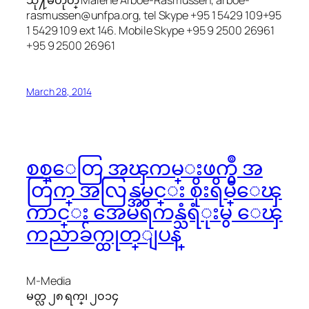
rasmussen@unfpa.org
, tel Skype
+95 1 5429 109
+95
1 5429 109
ext 146. Mobile Skype
+95 9 2500 26961
+95 9 2500 26961
March 28, 2014
စစ္ေတြ အၾကမ္းဖက္မွဳ အ
တြက္ အလြန္အမင္း စိုးရိမ္ေၾ
ကာင္း အေမရိကန္သံရံုးမွ ေၾ
ကညာခ်က္ထုတ္ျပန္
M-Media
မတ္လ ၂၈ ရက္၊ ၂၀၁၄