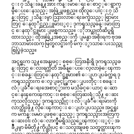
င္း ၇ သိန္းခန္႔အား က်န္းမာေရး ေစာင့္ေရွာက္
မွဳေပးေနသည့္ အဖြဲ႕ျဖစ္သည္။ ထိုလူေပါင္း ၇ သိ
န္းတြင္ ၂ သိန္းမွာ သြားလာေရးခက္ခဲသည့္ ရြာမ်ား
တြင္ ေနထုိင္သည့္လူမ်ားႏွင့္ ဒုကၡသည္စခန္းမ်ားတြ
င္ ေနထုိင္သူမ်ား ျဖစ္ၾကသည္။ ႏိုဘယ္ဆုတံဆိပ္ရရွိ
ထားသည့္ ထိုအဖြဲ႕အစည္းကို ျမန္မာ အစိုးရက ဗုဒၶ
ဘာသာမ်ားထက္ မြတ္စလင္မ်ားကို မ်က္ႏွာသာေပးသည္ဟု
စြပ္စြဲခဲ့သည္။
အင္ဒရူးက သူ႔အေနျဖင့္ စစ္ေတြအနီးရွိ ဒုကၡသည္စခ
န္းတြင္ ေလးရက္တိတိ အခ်ိန္ေပးေလ့လာခဲ့ေၾကာ
င္း၊ စခန္းတြင္ေနထုိင္သူမ်ား၏ ေျပာျပခ်က္အရ ဒု
ကၡသည္မ်ားက ေလွျဖင့္ထြက္ေျပးတိုင္း စခန္း
လံုျခံဳေရးအေစာင့္မ်ားက မသိခ်င္ေယာင္ ေဆာ
င္ေနၾကေၾကာင္း၊ စစ္ေတြေဆးရံုသို႔ ေဆး
ကုသလိုသည့္ ဒုကၡသည္တိုင္း လံုျခံဳေရးမ်ားကို
လာဘ္ထိုးဖို႔ လိုေၾကာင္း ေျပာျပသည္။ အင္ဒရူး
က မက်န္းမမာျဖစ္ေနသည့္ ဒုကၡသည္မ်ားအတြက္
ေဆး၀ါး လံုေလာက္မွဳမရွိသည့္အေၾကာင္းႏွင့္ အ
ခ်ိဳ႕မွာ မိမိတို႔ကိုယ္ကိုပင္ ေသလူအျဖစ္ သတ္မွတ္ထားၾက
သည့္ အခ်က္မ်ားကို ေလးေလးနက္နက္ ေျပာျပခဲ့သ