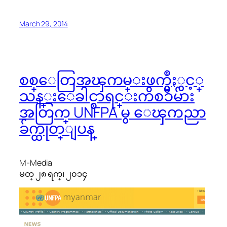
March 29, 2014
စစ္ေတြအၾကမ္းဖက္မွဳႏွင့္
သန္းေခါင္စာရင္းကိစၥမ်ား
အတြက္ UNFPA မွ ေၾကညာ
ခ်က္ထုတ္ျပန္
M-Media
မတ္ ၂၈ ရက္၊ ၂၀၁၄