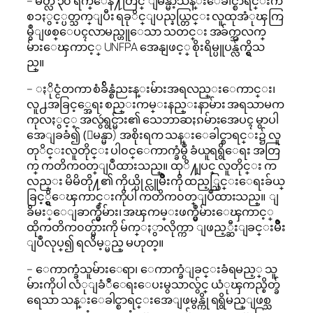
– မတ္လ ၃၀ ရက္ေန႔တြင္ ျမန္မာ့သန္းေခါင္စာရင္းကိ
စၥႏွင့္ပတ္သက္ျပီး ရခုိင္ျပည္နယ္တြင္း လူထုအံုၾကြ
မွဳျဖစ္ေပၚလာမည္ဟူေသာ သတင္း အခ်က္အလက္
မ်ားေၾကာင့္ UNFPA အေနျဖင့္ စိုးရိမ္ပူပန္လ်က္ရွိသ
ည္။
– ႏိုင္ငံတကာ စံခ်ိန္စံညႊန္းမ်ားအရလည္းေကာင္း၊
လူ႕အခြင့္အေရး စည္းကမ္းနည္းနာမ်ား အရသာမက
ကုလႏွင့္ အလွဴရွင္မ်ား၏ သေဘာဆႏၵမ်ားအေပၚ မွာပါ
အေျခခံ၍ (ျမန္မာ) အစိုးရက သန္းေခါင္စာရင္း၌ လူ
တုိင္းလူတိုင္း ပါ၀င္ေကာက္ခံမွဳ ခံယူရရွိေရး အတြ
က္ ကတိက၀တ္ျပဳထားသည္။ ထုိ႔ျပင္ လူတိုင္း က
လည္း မိမိတို႔၏ ကိုယ္ပိုင္လူမ်ိဳးကို ထည့္သြင္းေရးခ်ယ္
ခြင့္ရွိေၾကာင္းကိုပါ ကတိက၀တ္ျပဳထားသည္။ ျ
ခိမး္ေျခာက္မွဳမ်ား၊ အၾကမ္းဖက္မွဳမ်ားေၾကာင့္
ထိုကတိက၀တ္မ်ားကို မ်က္ႏွာလိုက္ကာ ျဖည့္ဆီးျခင္းမ်ဳိး
ျပဳလုပ္၍ ရလိမ့္မည္ မဟုတ္။
– ေကာက္ခံသူမ်ားေရာ၊ ေကာက္ခံျခင္းခံရမည့္ သူ
မ်ားကိုပါ လံုျခံဳေရးေပးမွသာလွ်င္ ယံုၾကည္စိတ္ခ်
ရေသာ သန္းေခါင္စာရင္းအေျဖမွန္ကို ရရွိမည္ျဖစ္သ