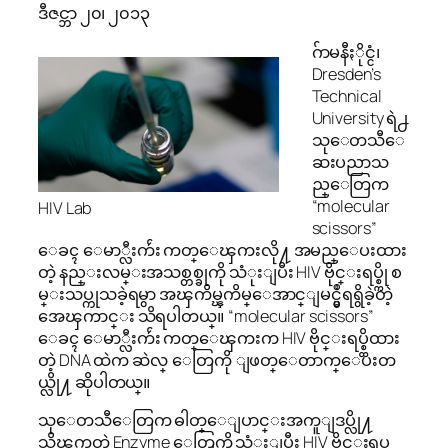
ဒီဇင္ဘာ ၂၀၊ ၂၀၁၃
ဂ်ာမနီႏိုင္ငံ၊
Dresden’s
Technical
University ရဲ႕
သုေတသီေ
ဆးပညာသ
ည္ေတြက
“molecular
HIV Lab
scissors”
ေခၚ ေမာ္လီးက်ဴး ကတ္ေၾကးလို႔ အမည္ေပးထား
တဲ့ နည္းလမ္းအသစ္တစ္ခုကို သံုးျပီး HIV ဗိုင္းရပ္စ္ကို စ
မ္းသပ္ကုသခဲ့ရမွာ အၾကိမ္ၾကိမ္ေအာင္ျမင္မွဳရရွိခဲ့တဲ့
အေၾကာင္း သိရပါတယ္။ “molecular scissors”
ေခၚ ေမာ္လီးက်ဴး ကတ္ေၾကးက HIV ဗိုင္းရပ္စ္ထိထား
တဲ့ DNA ထဲက ဆဲလ္ ေတြကို ျဖတ္ေတာက္ေပးတ
ယ္လို႔ ဆိုပါတယ္။
သုေတသီေတြက ဓါတ္ေျပာင္းအကူျဒပ္လို႔
သိၾကတဲ့ Enzyme ေတြကို သံုးျပီး HIV ဗိုင္းရပ္