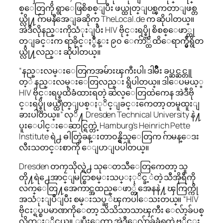
စ္ေတြကို ရွာေဖြစိစစ္ျပီး ဖယ္ထုတ္ျပစ္ၾကတာျဖစ္တ
ယ္လို႔ ဂ်ာမနီအေျခဆိုက္ TheLocal.de က ဆိုပါတယ္။
အဲဒီလိုနည္းကိုသံုးျပီး HIV ဗိုင္းရပ္စ္ကို စိစစ္ေဖာ္ထု
တ္ျခင္းက ရာခိုင္ႏွဳန္း ၉၀ ေက်ာ္ထိ ထိေရာက္မွဳရွိတ
ယ္လို႔လည္း ဆိုပါတယ္။
“နည္းလမ္းေတြကအမ်ားၾကီးပါ၊ ဒါမ်ိဳး ခပ္ဆင္ဆင္တူ
တ့ဲ နည္းလမ္းေတြလည္း ရွိပါတယ္။ ဒါေပမယ့္
HIV ဗိုင္းရပ္စ္အထိခံထားရတဲ့ ဆဲလ္ေတြထဲကေန အဲဒီဗို
င္းရပ္စ္ကို ဖယ္ထုတ္ျပစ္ႏုိင္ျခင္းကေတာ့ တမူထူးျ
ခားပါတယ္။” လုိ႔ Dresden Technical University နဲ႔
ပူးေပါင္းေဆာင္ရြက္တဲ့ Hamburg’s Heinrich Pette
Institute ရဲ႕ ဓါတ္ခြဲခန္းတာ၀န္ရွိသူေတြက ဂ်ာမန္ေဒး
လီးသတင္းစာကို ေျပာျပပါတယ္။
Dresden တကၠသိုလ္ရဲ႕ သုေတသီေတြကေတာ့ သူ
တို႔ရဲ႕ေအာင္ျမင္စြာစမ္းသပ္ႏုိင္ခ့ဲတဲ့ သီအိုရီကို
လက္ေတြ႔အေကာင္အထည္ေဖာ္တဲ့အေနနဲ႔ ၾကြက္ကို
အသံုးျပဳျပီး စမ္းသပ္ခ့ဲၾကပါေသးတယ္။ “HIV
ဗိုငး္ရပ္စပမာဏကိုေတာ့ သိသိသာသာၾကီး ေလ်ာ့ခ်ပစ္
လိုက္ႏုိင္တယ္။ ျပီးေတာ့ အဲဒီေလ်ာ့ခ်ခံရတဲ့ ဗုိင္း