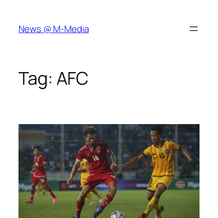
Skip
to
News @ M-Media
content
Tag:
AFC