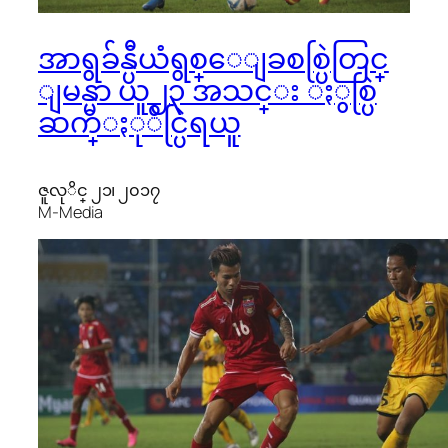
အာရွခ်န္ပီယံရွစ္ေျခစစ္ပြဲတြင္
ျမန္မာ ယူ၂၃ အသင္း ႏွစ္ပြဲ
ဆက္ႏုိင္ပြဲရယူ
ဇူလုိင္ ၂၁၊ ၂၀၁၇
M-Media