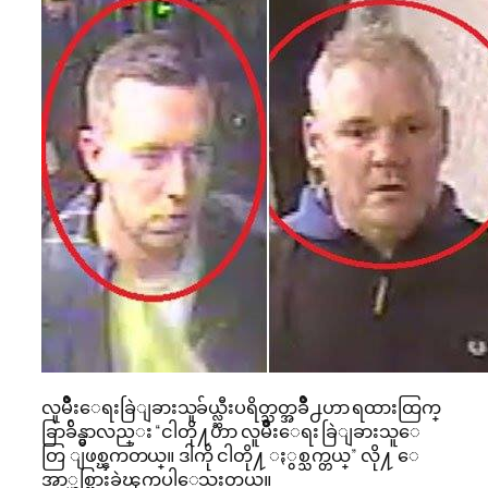
လူမ်ဳိးေရးခြဲျခားသူခ်ယ္လ္ဆီးပရိတ္သတ္အခ်ဳိ႕ဟာ ရထားထြက္
ခြာခ်ိန္မွာလည္း “ငါတို႔ဟာ လူမ်ဳိးေရး ခြဲျခားသူေ
တြ ျဖစ္ၾကတယ္။ ဒါကို ငါတို႔ ႏွစ္သက္တယ္” လို႔ ေ
အာ္ဟစ္သြားခဲ့ၾကပါေသးတယ္။