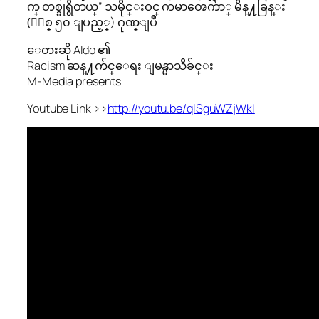
က္ တစ္ခုရွိတယ္” သမိုင္းဝင္ ကမာၻေက်ာ္ မိန္႔ခြန္း
(ႏွစ္ ၅၀ ျပည့္) ဂုဏ္ျပဳ
ေတးဆို Aldo ၏
Racism ဆန္႔က်င္ေရး ျမန္မာသီခ်င္း
M-Media presents
Youtube Link >>
http://youtu.be/qlSguWZjWkI