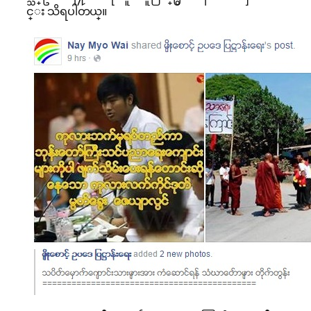
င္း သိရပါတယ္။