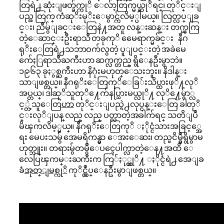
တြရဲ႕ ဆုံးျဖတ္ခ်က္ကုိ ေလ်ာ့တြက္မယ္ဆုိရင္၊ တုိင္းျ
ပည္အ တြက္ ကံဆုိးမုိးေမွာင္က်လိမ့္ပါမယ္။ လြတ္လပ္ျခ
င္း၊ ညီမွ်ျခင္းေတြနဲ႔အတူ လန္းဆန္း တက္ၾကြ
တဲ့ေဆာင္းဦးရာသီ တခုကုိ မေေရာက္မခ်င္း နီဂ
ရုိးေတြရဲ႕သဘာဝက်လွတဲ့ ပူျပင္းတဲ့ အခဲမေ
က်ေႏြရာသီႀကီးဟာ ဆက္လက္တည္ ရွိေနဦးမွာဘဲ။
၁၉၆၃ ခုႏွစ္ႀကီးဟာ နိဂုံးမဟုတ္ေသးဘူး။ နိဒါန္း
သာျဖစ္တယ္။ နီဂရုိးေတြကုိေခြ်းသိပ္ထားဖုိ႔လုိ
အပ္တယ္၊ ဒါဆုိသူတုိ႔ေက်နပ္သြားမယ္လုိ႔ လုိ႔ေမွ်ာ္လ
င့္တဲ့သူေတ
ြဟာ
တုိင္းျပည္ရဲ႕လုပ္ငန္းေတြ ခါတုိ
င္းလုိျပန္ လည္ လည္ ပတ္လာတဲ့အခါက်ရင္ သတိျပဳ
မိၾကလိမ့္မယ္။ နီဂရုိးေတြကုိ ႏိုင္ငံသားအခြင့္အေ
ရး မေပးသမွ် အေမရိကန္မွာ ေအးေဆး၊ တည္ၿငိမ္မွဳရွိမွာမ
ဟုတ္ဘူး။ တရားမွ်တမွဳေပၚေပါက္လာတဲ့ေန႔အထိ ေ
လေပြၾကမ္းႀကီးက ကြ်ႏု္ပ္တုိ႔ ႏိုင္ငံရဲ႕ အေျခ
ခံ
အုတ္ျမစ
္ကုိ ကုိင္လွဳပ္ေနဦးမွာျဖစ္တယ္။