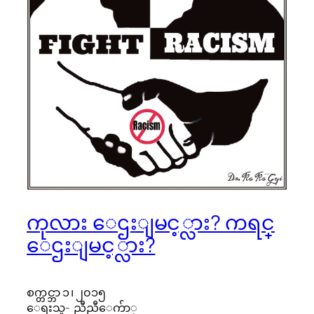
ကုလား ေဌးျမင့္လား? ကရင္
ေဌးျမင့္လား?
စက္တင္ဘာ ၁ ၊ ၂၀၁၅
ေရးသူ- ညီညီေက်ာ္