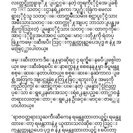
လႊတ္တင္ရိုက္ကူးဖုိ႔ ျပင္ဆင္ေနတဲ့ တူရကီႏိုင္ငံအေျခစို
က္ TRT သတင္းဌာနရဲ႕စကၤာပူ႐ုံုးခြဲက မေလး
ရွားႏိုင္ငံသူ သတင္းေထာက္အမ်ဳိးသမီး။ စင္ကာပူႏိုင္ငံသား
အမ်ဳိးသားသတင္းေထာက္တုိ႔အျပင္ ဘာသာျပန္အျဖ
စ္လိုက္ပါသြားတဲ့ ျမန္မာႏိုင္ငံသား သတင္းေထာက္ ကိုေ
အာင္ႏိုင္စိုးအပါအ၀င္ ယာဥ္ေမာင္းတို႔ကို ရဲတပ္
ဖြဲ႔ကဖမ္းဆီးၿပီး သြင္းကုန္ထုတ္ကုန္ဥပေဒပုဒ္မ ၈ နဲ႔ အ
မႈဖြင့္ထားပါတယ္။
ဖမ္းဆီးတာက ဒီေန႔မွာဆိုရင္ ၄ ရက္ရွိေနၿပီျဖစ္ပါတ
ယ္။ ဖမ္းဆီးခံရၿပီး ေနာက္တေန႔ စေနေန႔မွာ ခ်ဳပ္ရမန္ယူ
စစ္ေဆးေနတာပါတယ္။ စစ္ေဆးေနဆဲကာလ ျဖ
စ္တဲ့အတြက္ အျပင္လူနဲ႔ေတြ႔ခြင့္မရဘူးလို႔ အမႈကို
ကူညီလိုက္ပါ ေဆာင္ရြက္ေပးေနတဲ့ ျမန္မာႏိုင္ငံလြတ္လ
ပ္ေသာ ေရွ႕ေနမ်ားအသင္းရဲ႕ေနျပည္ေတာ္တာ၀န္ခံ
တရားလႊတ္ေတာ္ေရွ႕ေန ဦးခင္ေမာင္ေဇာ္ကေျ
ပာပါတယ္။
“ရာဇ၀တ္တရားသူႀကီးဆီကေန ရမန္ယူထားတယ္ခင္ဗ်၊ ရမန္ယူ
ထားေတာ့ ရမန္ကဘာနဲ႔ ယူထားသလဲဆိုေတာ့ သြင္း
ကုန္ထုတ္ကုန္ဥပေဒ ပုဒ္မ ၈ နဲ႔ ရမန္ယူထားတယ္ခင္ဗ် ။ ၿပီးတာ့