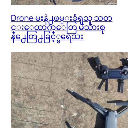
Drone မႈနဲ႕ဖမ္းခံရသူ သတ
င္းေထာက္ေတြ မိသားစု
နဲ႕ေတြ႕ခြင့္မရေသး