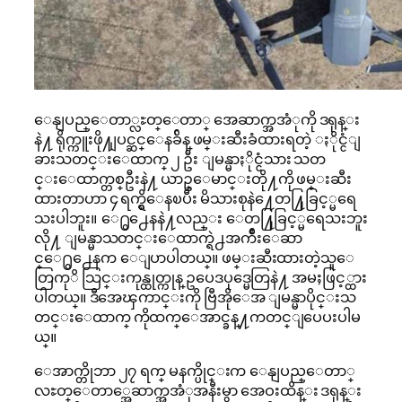
ေနျပည္ေတာ္လႊတ္ေတာ္ အေဆာက္အအံုကို ဒရုန္း
နဲ႔ ရိုက္ကူးဖို႔ျပင္ဆင္ေနခ်ိန္ ဖမ္းဆီးခံထားရတဲ့ ႏိုင္ငံျ
ခားသတင္းေထာက္ ၂ ဦး ျမန္မာႏိုင္ငံသား သတ
င္းေထာက္တစ္ဦးနဲ႔ ယာဥ္ေမာင္းတို႔ကို ဖမ္းဆီး
ထားတာဟာ ၄ ရက္ရွိေနၿပီး မိသားစုနဲ႔ေတ႔ြခြင့္မရေ
သးပါဘူး။ ေ႐ွ႕ေနနဲ႔လည္း ေတ႔ြခြင့္မရေသးဘူး
လို႔ ျမန္မာသတင္းေထာက္ရဲ႕အက်ဳိးေဆာ
င္ေ႐ွ႕ေနက ေျပာပါတယ္။ ဖမ္းဆီးထားတဲ့သူေ
တြကုိ သြင္းကုန္ထုတ္ကုန္ ဥပေဒပုဒ္မေတြနဲ႔ အမႈဖြင့္ထား
ပါတယ္။ ဒီအေၾကာင္းကို ဗြီအိုေအ ျမန္မာပိုင္းသ
တင္းေထာက္ ကိုထက္ေအာင္ခန္႔ကတင္ျပေပးပါမ
ယ္။
ေအာက္တိုဘာ ၂၇ ရက္ မနက္ပိုင္းက ေနျပည္ေတာ္
လႊတ္ေတာ္အေဆာက္အအံုအနီးမွာ အေဝးထိန္း ဒရုန္း