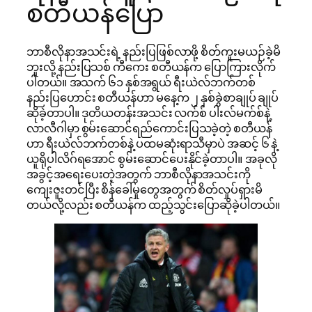
စတီယန်ပြော
ဘာစီလိုနာအသင်းရဲ့ နည်းပြဖြစ်လာဖို့ စိတ်ကူးမယဉ်ခဲ့မိ
ဘူးလို့ နည်းပြသစ် ကီကေး စတီယန်က ပြောကြားလိုက်
ပါတယ်။ အသက် ၆၁ နှစ်အရွယ် ရီးယဲလ်ဘက်တစ်
နည်း‌ပြဟောင်း စတီယန်ဟာ မနေ့က ၂ နှစ်ခွဲစာချုပ် ချုပ်
ဆိုခဲ့တာပါ။ ဒုတိယတန်းအသင်း လက်စ် ပါးလ်မက်စ်နဲ့
လာလီဂါမှာ စွမ်းဆောင်ရည်ကောင်းပြသခဲ့တဲ့ စတီယန်
ဟာ ရီးယဲလ်ဘက်တစ်နဲ့ ပထမဆုံးရာသီမှာပဲ ‌အဆင့် ၆ နဲ့
ယူရိုပါလိဂ်ရအောင် စွမ်းဆောင်ပေးနိုင်ခဲ့တာပါ။ အခုလို
အခွင့်အရေးပေးတဲ့အတွက် ဘာစီလိုနာအသင်းကို
ကျေးဇူးတင်ပြီး စိန်ခေါ်မှုတွေအတွက် ‌စိတ်လှုပ်ရှားမိ
တယ်လို့လည်း စတီယန်က ထည့်သွင်းပြောဆိုခဲ့ပါတယ်။ ‌