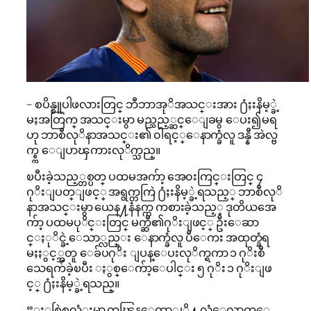
– စပိန္စူပါဖလားတြင္ ဘီဘာအုိအသင္းအား ႐ံႈးနိမ့္ခဲ့
မႈအတြက္ အသင္းမွာ မည္သည့္ဆင္ေျခမွ ေပး၍မရ
ဟု ဘာစီလုိနာအသင္း၏ ၀ါရင့္ေနာက္ခံလူ ဒန္နီ အဲလ္ဗ
က္စ္က ေျပာၾကားလုိက္သည္။
ၿပီးခဲ့သည့္တစ္ပတ္ ပထမအက်ာ့ အေ၀းကြင္းတြင္ ၄
ဂုိးျပတ္ျဖင့္ အရွက္တကြဲ ႐ံႈးနိမ့္ခဲ့ရသည့္ ဘာစီလုိ
နာအသင္းမွာ ယေန႔နံနက္က ကစားခဲ့သည့္ ဒုတိယအေ
က်ာ့ ပထမပုိင္းတြင္ မက္ဆီ၏ဂုိးျဖင့္ ဦးေဆာ
င္ႏုိင္ခဲ့ေသာ္လည္း ေနာက္ခံလူ ပီေကး အထုတ္ခံရ
မႈႏွင့္အတူ ေခ်ပဂုိး ျပန္ေပးလုိက္ရကာ ၁ ဂုိးစီ
သေရက်ခဲ့ၿပီး ႏွစ္ေက်ာ့ေပါင္း ၅ ဂုိး ၁ ဂုိးျဖ
င့္ ႐ံႈးနိမ့္ခဲ့ရသည္။
“ႏွစ္ပြဲစလံုးမွာ ကၽြန္ေတာ္တုိ႔ လုံေလာက္ေ