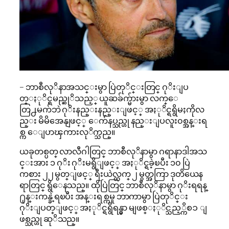
– ဘာစီလုိနာအသင္းမွာ ပြဲတုိင္းတြင္ ဂုိးျပ
တ္ႏုိင္ရမည္ဆုိသည့္ ယူဆခ်က္မ်ားမွာ လက္ေ
တြ႕မက်ဘဲ ဂုိးနည္းနည္းျဖင့္ အႏုိင္ရရွိမႈကိုလ
ည္း မိမိအေနျဖင့္ ေက်နပ္သည္ဟု နည္းျပလူး၀စ္အန္းရ
စ္က ေျပာၾကားလုိက္သည္။
ယခုတစ္ပတ္ လာလီဂါတြင္ ဘာစီလုိနာမွာ ဂရာနာဒါအသ
င္းအား ၁ ဂုိး ဂုိးမရွိျဖင့္ အႏုိင္ရခဲ့ၿပီး ၁၀ ပြဲ
ကစား ၂၂ မွတ္ျဖင့္ ရီးယဲလ္ထက္ ၂ မွတ္အကြာ ဒုတိယေန
ရာတြင္ ရွိေနသည္။ ထိုပြဲတြင္ ဘာစီလုိနာမွာ ဂုိးရရန္
႐ုန္းကန္ခဲ့ရၿပီး အန္းရစ္ကမူ ဘာကာမွာ ပြဲတုိင္း
ဂုိးျပတ္ျဖင့္ အႏုိင္ရရွိရန္မွာ မျဖစ္ႏုိင္သည့္ကိစၥ ျ
ဖစ္သည္ဟု ဆုိသည္။