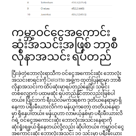
ကမ္ဘာ့ဝင်ငွေအကောင်း
ဆုံးအသင်းအဖြစ် ဘာစီ
လိုနာအသင်း ရပ်တည်
ပြီးခဲ့တဲ့ဘောလုံးရာသီက ဝင်ငွေအကောင်းဆုံး ဘောလုံး
အသင်းစာရင်းကို Deloitte အဖွဲ့က ထုတ်ပြန်ရာမှာ ဘာစီ
လိုနာအသင်းက ထိပ်ဆုံးမှာရပ်တည်နေပြီး သမိုင်း
တစ်လျှောက် ပထမဆုံး ရပ်တည်နိုင်တာလည်းဖြစ်ပါ
တယ်။ ပြိုင်ဘက် ရီးယဲလ်မက်ဒရစ်က ဒုတိယနေရာမှာ ရှိ
နေကာ ပရီးမီးယားလိဂ်က မန်ယူကတော့ တတိယနေရာ
မှာ ရှိနေပါတယ်။ မန်ယူဟာ လာမယ့်နှစ်မှာ ပရီးမီးယားလိ
ဂ်ရဲ့ ဝင်ငွေအကောင်းဆုံး ဘောလုံးအသင်းနေရာကို
ဆုံးရှုံးရဖွယ် ရှိနေတယ်လို့လည်း ဆိုပါတယ်။ ကမ္ဘာ့ဝင်ငွေ
အကောင်းဆုံး ဘောလုံးအသင်း ၁၀ သင်းမှာ ပရီးမီးယား