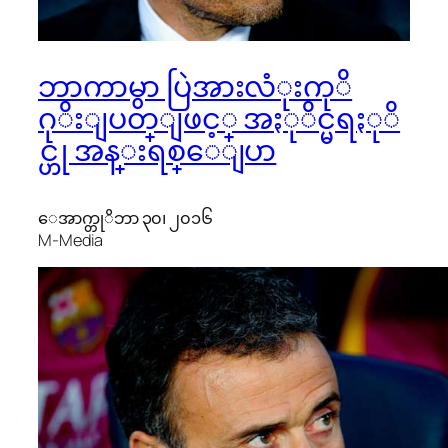
ဘာကာမွာ ပြဲအားလံုးကုိ
ဂုိးျပတ္ျဖင့္ အႏုိင္မရႏုိ
င္ဟု အန္းရစ္ေျပာ
ေအာက္တုိဘာ ၃၀၊ ၂၀၁၆
M-Media