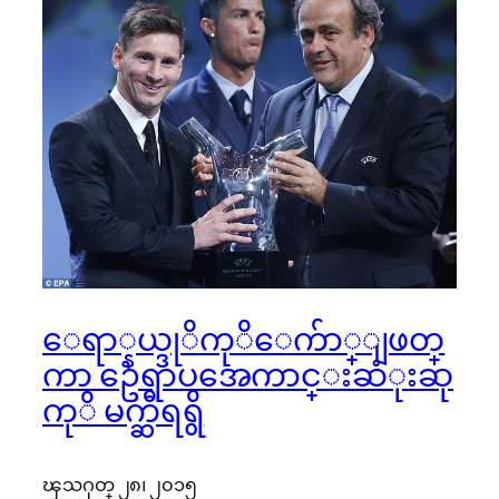
ေရာ္နယ္ဒုိကုိေက်ာ္ျဖတ္
ကာ ဥေရာပအေကာင္းဆံုးဆု
ကုိ မက္ဆီရရွိ
ၾသဂုတ္ ၂၈၊ ၂၀၁၅