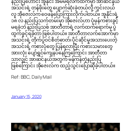
နည်းပြဟောင်း အူနိုင်း အမ်မရီလက်ထက်မှာ အာဆင်နယ်
အသင်းရဲ့ တန်ဖိုးတွေ ပျောက်ဆုံးခဲ့တယ်လို့ ကွင်းလယ်
လူ အိုဇေးလ်က ဝေဖန်ပြောကြားလိုက်ပါတယ်။ အူနိုင်းရဲ့
၁၈ လ နည်းပြသက်တမ်းမှာ အိုဇေးလ်ဟာ ပုံမှန်ကစားခွင့်
မရခဲ့ဘဲ နည်းပြသစ် အာတီတာရဲ့ လက်ထက်ရောက်မှ ပွဲ
ထွက်ခွင့်ရခဲ့တာ ဖြစ်ပါတယ်။ အာတီတာလက်အောက်မှာ
အသင်းရဲ့ တိုက်ပွဲဝင်စိတ်ဓာတ်၊ ပိုင်ဆိုင်မှုအသားပေးတဲ့
အသင်းရဲ့ ကစားပုံတွေ ပြန်ရလာပြီး ကစားသမားတွေ
အားလုံး ပျော်ရွှင်ကျေနပ်နေကြကြောင်း အာတီတာ
သာလျှင် အာဆင်နယ်အတွက် မန်ကန်တဲ့နည်းပြ
ဖြစ်ကြောင်း အိုဇေးလ်က ထည့်သွင်းပြောဆိုခဲ့ပါတယ်။
Ref: BBC, Daily Mail
January 15, 2020