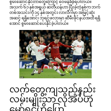
စွမ်းဆောင်နိုင်တာတွေကြောင့် ဝေဖန်ခံခဲ့ရပါတယ်။
အသက် ၆၁ နှစ်အရွယ် ဆတီယန်ဟာ ပြီးခဲ့တဲ့နှစ်က ဘက်
တစ်အသင်းကို ၁၄ နှစ်အတွင်း လာလီဂါမှာ အမြင့်ဆုံး
အဆင့် ရရှိအောင်၊ ဘုရင့်ဖလားမှာ ဆီမီးဖိုင်နယ်အထိ ရရှိ
အောင် စွမ်းဆောင်ပေးနိုင်ခဲ့ပါတယ်။
လက်တွေ့ကျသည့်နည်း
လမ်းမျိုးသာ လိုအပ်ဟု
မော်ရင်ဟိုပြော