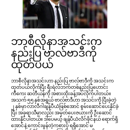
ဘာစီလိုနာအသင်းက
နည်းပြ ဗာလ်ဗာဒီကို
ထုတ်ပယ်
ဘာစီလိုနာအသင်းဟာ နည်းပြ ဗာလ်ဗာဒီကို အသင်းက
ထုတ်ပယ်လိုက်ပြီး ရီးရဲလ်ဘက်တစ်နည်းပြဟောင်း
ကီ‌ကေး ဆတီယန်ကို အစားထိုးခန့်အပ်လိုက်ပါတယ်။
အသက် ၅၅ နှစ်အရွယ် ဗာလ်ဗာဒီဟာ အသင်းကို ပြီးခဲ့တဲ့
၂ နှစ်မှာ လာလီဂါချန်ပီယံဖြစ်အောင် စွမ်းဆောင်ပေးနိုင်ခဲ့
ပြီး အခုရာသီမှာလည်း အမှတ်ပေးဇယားကို ဦးဆောင်
ထားနိုင်ပါတယ်။ ဒါပေမယ့် ချန်ပီယံလိဂ်ဖိုင်နယ် ရောက်ရှိ
အောင်နဲ့ ‌ကောင်းမွန်တဲ့ကစားပုံ ရရှိအောင် မ