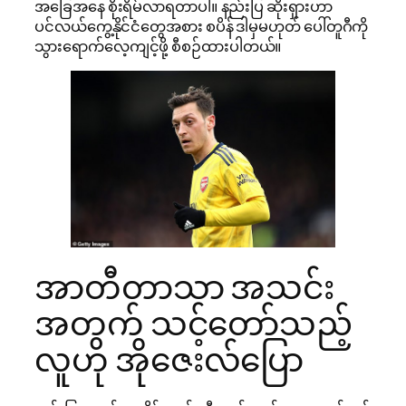
အခြေအနေ စိုးရိမ်လာရတာပါ။ နည်းပြ ဆိုးရှားဟာ
ပင်လယ်ကွေ့နိုင်ငံတွေအစား စပိန် ဒါမှမဟုတ် ပေါ်တူဂီကို
သွားရောက်လေ့ကျင့်ဖို့ စီစဉ်ထားပါတယ်။
အာတီတာသာ အသင်း
အတွက် သင့်တော်သည့်
လူဟု အိုဇေးလ်ပြော