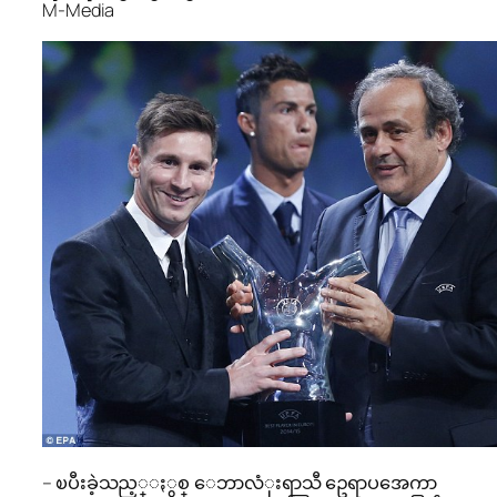
M-Media
– ၿပီးခဲ့သည့္ႏွစ္ ေဘာလံုးရာသီ ဥေရာပအေကာ