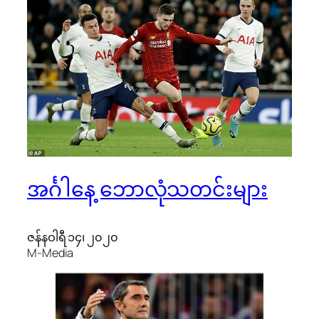
အင်္ဂါနေ့ ဘောလုံသတင်းများ
ဇန်နဝါရီ ၁၄၊ ၂၀၂၀
M-Media