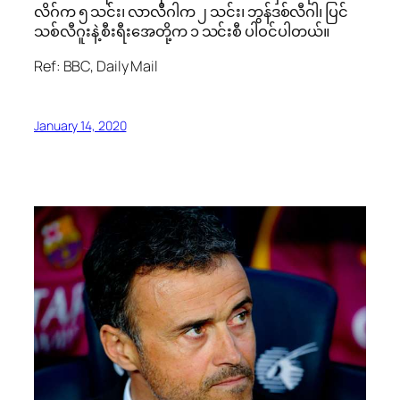
လိဂ်က ၅ သင်း၊ လာလီဂါက ၂ သင်း၊ ဘွန်ဒစ်လီဂါ၊ ပြင်
သစ်လီဂူးနဲ့ စီးရီး‌အေတို့က ၁ သင်းစီ ပါဝင်ပါတယ်။
Ref: BBC, Daily Mail
January 14, 2020