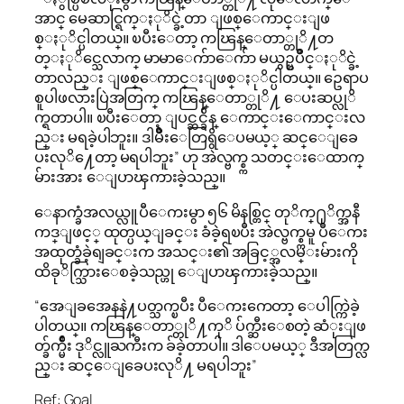
အာင္ မေဆာင္ရြက္ႏုိင္ခဲ့တာ ျဖစ္ေကာင္းျဖ
စ္ႏုိင္ပါတယ္။ ၿပီးေတာ့ ကၽြန္ေတာ္တုိ႔တ
တ္ႏုိင္သေလာက္ မာမာေက်ာေက်ာ မယွဥ္ၿပိဳင္ႏုိင္ခဲ့
တာလည္း ျဖစ္ေကာင္းျဖစ္ႏုိင္ပါတယ္။ ဥေရာပ
စူပါဖလားပြဲအတြက္ ကၽြန္ေတာ္တုိ႔ ေပးဆပ္လုိ
က္ရတာပါ။ ၿပီးေတာ့ ျပင္ဆင္ခ်ိန္ ေကာင္းေကာင္းလ
ည္း မရခဲ့ပါဘူး။ ဒါမ်ိဳးေတြရွိေပမယ့္ ဆင္ေျခေ
ပးလုိ႔ေတာ့ မရပါဘူး” ဟု အဲလ္ဗက္စ္က သတင္းေထာက္
မ်ားအား ေျပာၾကားခဲ့သည္။
ေနာက္ခံအလယ္လူ ပီေကးမွာ ၅၆ မိနစ္တြင္ တုိက္႐ုိက္အနီ
ကဒ္ျဖင့္ ထုတ္ပယ္ျခင္း ခံခဲ့ရၿပီး အဲလ္ဗက္စ္ကမူ ပီေကး
အထုတ္ခံခဲ့ရျခင္းက အသင္း၏ အခြင့္အလမ္းမ်ားကို
ထိခုိက္သြားေစခဲ့သည္ဟု ေျပာၾကားခဲ့သည္။
“အေျခအေနနဲ႔ပတ္သက္ၿပီး ပီေကးကေတာ့ ေပါက္ကြဲခဲ့
ပါတယ္။ ကၽြန္ေတာ္တုိ႔ကုိ ပ်က္ဆီးေစတဲ့ ဆံုးျဖ
တ္ခ်က္မ်ိဳး ဒုိင္လူႀကီးက ခ်ခဲ့တာပါ။ ဒါေပမယ့္ ဒီအတြက္လ
ည္း ဆင္ေျခေပးလုိ႔ မရပါဘူး”
Ref: Goal