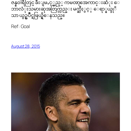
ဇန္န၀ါရီတြင္ ခ်ီးျမႇင့္မည့္ ကမၻာ့အေကာင္းဆံုး ေ
ဘာလံုးသမားဆုအတြက္လည္း မက္ဆီႏွင့္ ေရာ္နယ္ဒုိ
သာ ယွဥ္ၿပိဳင္ရဖြယ္ရွိေနသည္။
Ref: Goal
August 28, 2015