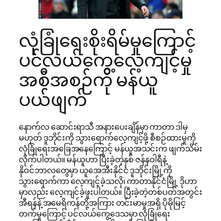
လုံခြုံရေးစိုးရိမ်မှုကြောင့်
ပင်လယ်ကွေ့လေ့ကျင့်မှု
အစီအစဉ်ကို မန်ယူ
ပယ်ဖျက်
နောက်လ ဆောင်းရာသီ အနားပေးချိန်မှာ ကာတာ ဒါမှ
မဟုတ် ဒူဘိုင်းကို သွားရောက်လေ့ကျင့်ဖို့ စီစဉ်ထားမှုကို
လုံခြုံရေးအခြေအနေကြောင့် မန်ယူအသင်းက ဖျက်သိမ်း
လိုက်ပါတယ်။ မန်ယူဟာ ပြီးခဲ့တဲ့နှစ် ဇန်နဝါရီနဲ့
နိုဝင်ဘာလတွေမှာ ယူအေအီးနိုင်ငံ ဒူဘိုင်းမြို့ကို
သွားရောက်ကာ ‌လေ့ကျင့်ခဲ့သလို၊ ကာတာနိုင်ငံမြို့ ဒိုဟာ
မှာလည်း လေ့ကျင်ခဲ့ဖူးပါတယ်။ ပြီးခဲ့တဲ့တစ်ပတ်အတွင်း
အီရန်နဲ့ အမေရိကန်တို့အကြား တင်းမာမှုအရှိ ပိုမိုမြင့်
တက်မှုကြောင့် ပင်လယ်ကွေ့ဒေသမှာ လုံခြုံရေး