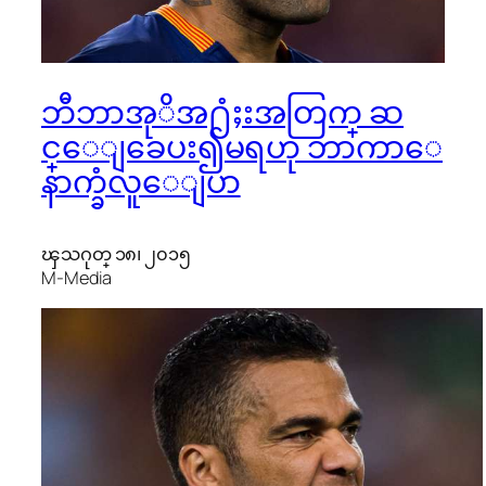
ဘီဘာအုိအ႐ံႈးအတြက္ ဆ
င္ေျခေပး၍မရဟု ဘာကာေ
နာက္ခံလူေျပာ
ၾသဂုတ္ ၁၈၊ ၂၀၁၅
M-Media