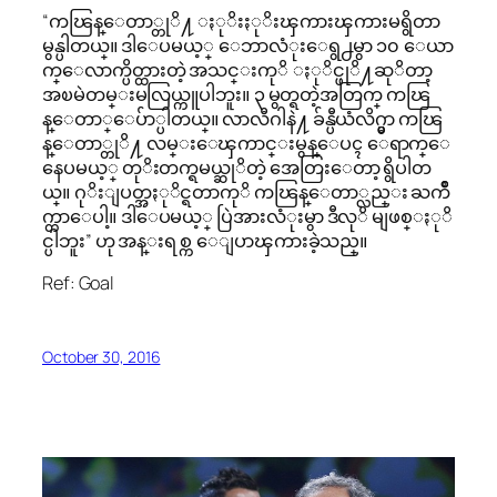
“ကၽြန္ေတာ္တုိ႔ ႏုိးႏုိးၾကားၾကားမရွိတာ
မွန္ပါတယ္။ ဒါေပမယ့္ ေဘာလံုးေရွ႕မွာ ၁၀ ေယာ
က္ေလာက္ပိတ္ထားတဲ့ အသင္းကုိ ႏုိင္ဖုိ႔ဆုိတာ့
အၿမဲတမ္းမလြယ္ကူပါဘူး။ ၃ မွတ္ရတဲ့အတြက္ ကၽြ
န္ေတာ္ေပ်ာ္ပါတယ္။ လာလီဂါနဲ႔ ခ်န္ပီယံလိဂ္မွာ ကၽြ
န္ေတာ္တုိ႔ လမ္းေၾကာင္းမွန္ေပၚ ေရာက္ေ
နေပမယ့္ တုိးတက္ရမယ္ဆုိတဲ့ အေတြးေတာ့ ရွိပါတ
ယ္။ ဂုိးျပတ္အႏုိင္ရတာကုိ ကၽြန္ေတာ္လည္း ႀကိဳ
က္တာေပါ့။ ဒါေပမယ့္ ပြဲအားလံုးမွာ ဒီလုိ မျဖစ္ႏုိ
င္ပါဘူး” ဟု အန္းရစ္က ေျပာၾကားခဲ့သည္။
Ref: Goal
October 30, 2016