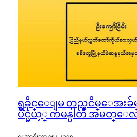
ရခိုင္ေျမ တည္ၿငိမ္ေအးခ်မ္
ပိဳင္မယ့္ ကမန္ပါတီ အမတ္ေလ
ေအာင္တိုဘာ ၁၈ ၊ ၂၀၁၅