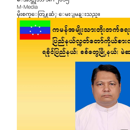
M-Media
မိုးစက္ေတြ႔ဆံု ေမးျမန္းသည္။