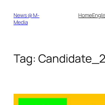
Skip
to
News @ M-
Home
Engli
content
Media
Tag:
Candidate_2