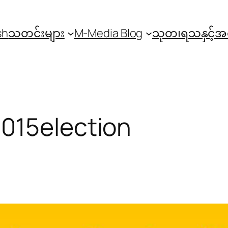
sh
သတင်းများ
M-Media Blog
သုတ၊ရသနှင့်
015election