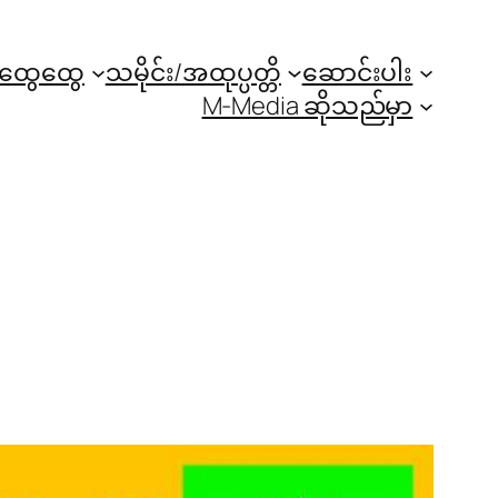
အထွေထွေ
သမိုင်း/အထုပ္ပတ္တိ
ဆောင်းပါး
M-Media ဆိုသည်မှာ