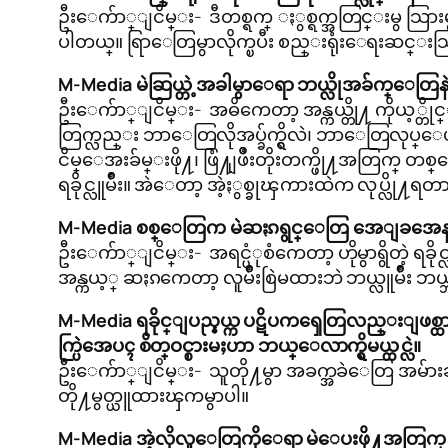
ဦးေက်ာ္ျငိမ္း- ဒီတစ္ရက္ ႏွစ္ရက္အတြင္းမွ သြား
ပါတယ္။ ရြာေတြမွာလိုက္ၿပီး စည္းရုံးေရးဆင္းသြ
M-Media မဲဆြယ္တဲ့အခါမွာေရာ ဘယ္လိုအခ်က္ေတြနဲ႔ 
ဦးေက်ာ္ျငိမ္း- အဓိကေတာ့ အန္ကယ္တို႔ ကိုယ့္
တြက္လည္း ဘာေတြလိုအပ္ခ်က္ရွိလဲ၊ ဘာေတြလုပ္ေ
ငိမ္ေအးခ်မ္းဖို႔၊ ဖြံ႔ျဖိဳးတိုးတက္ဖို႔အတြက္ တစ
ရခိုင္လူမ်ိဳး။ အဲေတာ့ အဲ့ႏွစ္ခုၾကားထဲက လုပ္လို႔ရ
M-Media စစ္ေတြက မဲဆႏၵရွင္ေတြ အေျခအေနကေရာ 
ဦးေက်ာ္ျငိမ္း- အရင္ပံုစံကေတာ့ ဟိုမွာရွိတဲ့ ရခိုင္
အန္ကယ့္ ဆႏၵကေတာ့ လူမ်ိဳးစြဲမထားဘဲ ဘယ္လူမ်ိဳး ဘယ
M-Media ရခိုင္ျပည္နယ္က ပဋိပကၡေတြလည္းျ
က္ပြဲအေပၚ စိတ္ဝင္စားမႈဟာ ဘယ္ေလာက္ရွိမယ္ထင္လဲ။
ဦးေက်ာ္ျငိမ္း- သူတို႔မွာ အခက္အခဲေတြ အမ်ား
တို႔မွတ္ယူထားၾကမွာပါ။
M-Media အဲ့လိုလူေတြကိုေရာ မဲေပးဖို႔အတြက္ ဘယ