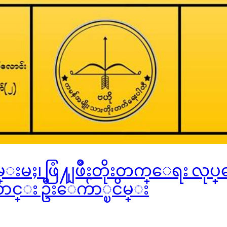
းမႈ၊ ဖြံ႔ျဖိဳးတိုးတက္ေရး လုပ
ာင္း ဦးေက်ာ္ၿငိမ္း