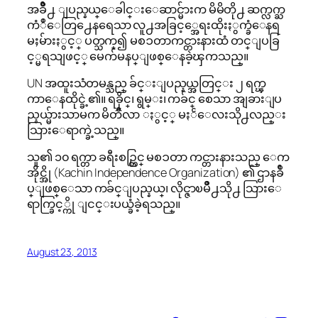
အခ်ဳိ႕ ျပည္နယ္ေခါင္းေဆာင္မ်ားက မိမိတို႕ ဆက္လက္ႀ
ကံဳေတြ႕ေနရေသာ လူ႕အခြင့္အေရးထိုးႏွက္ခံေနရ
မႈမ်ားႏွင့္ ပတ္သက္၍ မစၥတာကင္တားနားထံ တင္ျပခြ
င့္မရသျဖင့္ မေက်မနပ္ျဖစ္ေနခဲ့ၾကသည္။
UN အထူးသံတမန္သည္ ခ်င္းျပည္နယ္အတြင္း ၂ ရက္ၾ
ကာေနထိုင္ခဲ့၏။ ရခိုင္၊ ရွမ္း၊ ကခ်င္ စေသာ အျခားျပ
ည္နယ္မ်ားသာမက မိတၳီလာ ႏွင့္ မႏၲေလးသို႕လည္း
သြားေရာက္ခဲ့သည္။
သူ၏ ၁၀ ရက္တာ ခရီးစဥ္တြင္ မစၥတာ ကင္တားနားသည္ ေက
အိုင္အို (Kachin Independence Organization) ၏ ဌာနခ်ဳ
ပ္ျဖစ္ေသာ ကခ်င္ျပည္နယ္၊ လိုင္ဇာၿမိဳ႕သို႕ သြားေ
ရာက္ခြင့္ကို ျငင္းပယ္ခံခဲ့ရသည္။
August 23, 2013