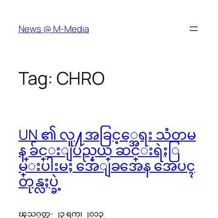
Skip
to
News @ M-Media
content
Tag:
CHRO
UN ၏ လူ႔အခြင့္အေရး သံတမ
န္ ခ်င္းျပည္နယ္ ဆင္းရဲႏြ
မ္းပါးမႈ အေျခအေန အေပၚ
တုန္လႈပ္ခဲ့
ၾသဂုတ္လ- ၂၃ ရက္၊ ၂၀၁၃