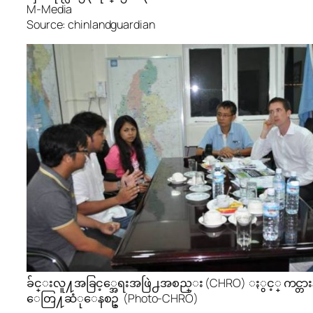
M-Media
Source: chinlandguardian
ခ်င္းလူ႔အခြင့္အေရးအဖြဲ႕အစည္း (CHRO) ႏွင့္ ကင္တားနား
ေတြ႔ဆံုေနစဥ္ (Photo-CHRO)