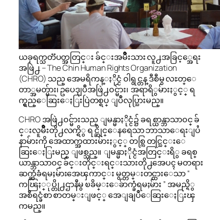
ယခုရက္သတၱပတ္အတြင္း ခ်င္းအမ်ဳိးသား လူ႕အခြင့္အေရး
အဖြဲ႕ – The Chin Human Rights Organization
(CHRO) သည္ အေမရိကန္ႏိုင္ငံ ၀ါရွင္တန္ ဒီစီမွ လႊတ္ေ
တာ္အမတ္မ်ား၊ ဥပေဒျပဳအဖြဲ႕၀င္မ်ား၊ အရာရိွမ်ားႏွင့္ ရ
က္ရွည္ေဆြးေႏြးပြဲတစ္ရပ္ ျပဳလုပ္သြားမည္။
CHRO အဖြဲ႕၀င္မ်ားသည္ ျမန္မာႏိုင္ငံ၌ ခရစ္ယာန္ဘာသာ၀င္ ခ်
င္းလူမ်ဳိးတို႕လက္ရိွ ရင္ဆိုင္ေနရေသာ ဘာသာေရးျပႆ
နာမ်ားကို အေထာက္အထားမ်ားႏွင့္ တစ္ကြ တင္သြင္းေ
ဆြးေႏြးမည္ ျဖစ္သည္။ ျမန္မာႏိုင္ငံအတြင္းရိွ ခရစ္
ယာန္ဘာသာ၀င္ ခ်င္းတိုင္းရင္းသားတို႕အေပၚ မတရား
ဆက္ဆံခံရမႈမ်ားအေၾကာင္း မွတ္တမ္းတင္ထားေသာ “
ကၽြႏ္ုပ္တို႕ဌာနီမွ ၿခိမ္းေခ်ာက္ခံရမႈမ်ား ” အမည္ရိွ
အစီရင္ခံစာ စာတမ္းျဖင့္ အေျချပဳေဆြးေႏြးၾ
ကမည္။