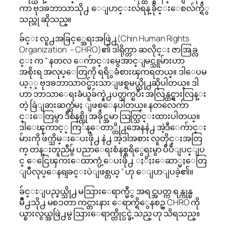
ကာ ဗုဒၶဘာသာသို႕ ေျပာင္းလဲရန္ ခိုင္းေစလ်က္ရိွ
သည္ဟု ဆိုသည္။
ခ်င္း လူ႕အခြင့္အေရးအဖြဲ႕(Chin Human Rights
Organization – CHRO)၏ ဒါရိုက္တာ ဆလိုင္း ဇာအြခ္လ
င္း က “ နတလ ေက်ာင္းမွေအာင္ျမင္သူမ်ားဟာ
အစိုးရ အလုပ္ေတြကို ရရိွခံစားၾကရတယ္။ ဒါေပမ
ယ့့္ ဗုဒၶဘာသာ၀င္မ်ားသာျဖစ္ရမယ္လို႕ဆိုပါတယ္။ ဒါ
ဟာ ဘာသာေရးခံယူခ်က္နဲ႕ပတ္သက္ၿပီး အလြန္ထင္ရွားလြန္း
တဲ့ ခြဲျခားဆက္ဆံမႈ ျဖစ္ေနပါတယ္။ နတလေက်ာ
င္းေတြမွာ ဒီစံနစ္ကို အခိုင္အမာ သြတ္သြင္းထားပါတယ္။
ဒါေၾကာင့္ ကြ်န္ေတာ္တို႕အေနနဲ႕ အဲ့ဒီေက်ာင္း
မ်ားကို ဖ်က္သိမ္းေပးဖို႕ နဲ႕ အဲ့ဒါအစား လူတိုင္းအတြ
က္ တန္းတူညီမွ် ပညာေရးစံနစ္ရရိွေရးမွာ ပီပီျပင္ျပ
င္ ေငြေၾကးေထာက္ပံ့ေပးဖို႕ ႏိႈးေဆာ္မႈေတြ
ျပဳလုပ္ေနရျခင္းပဲျဖစ္တယ္ ” ဟု ေျပာျပခဲ့၏။
ခ်င္းျပည္နယ္သို႕ မသြားေရာက္မီွ အရင္အပတ္က ရန္ကုန္ၿ
မိဳ႕သို႕ မစၥတာ ကင္တားနား ေရာက္ရိွေနစဥ္ CHRO ကို
ယ္စားလွယ္အဖြဲ႕မွ သြားေရာက္တိုင္ပင္ခဲ့သည္ ဟု သိရသည္။