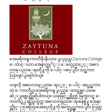
အေမရိကန္၊ ကာလီဖိုးနီးယားျပည္နယ္က Zaytuna College
ေက်ာင္းဟာ အေနာက္တုိင္း ေခတ္ပညာႏွင့္ အစၥ
လာမ္ ပညာေရးတို႔ကို ေပါင္းစပ္ျပီး သင္ၾကား
သြားမွာျဖစ္ပါတယ္။
ယခုလို အစၥလာမ့္ပညာေရးႏွင့္ ေပါင္းစပ္သင္ၾကား
တဲ့ ေကာလိပ္ဟာ အေမရိကန္ျပည္ေထာင္စုမွာ ပထမ
ဆံုးျဖစ္တယ္လိုဆိုပါတယ္။ ယခုဖြင့္လွစ္လိုက္တဲ့ မြတ္စလင္မ္ ေ
ကာလိပ္ရဲ႕ ရည္ရြယ္ခ်က္က အစၥလာမ္ပညာေရးစနစ္နဲ႔ အေနာ
က္တိုင္း အေတြးအေခၚတို႔ကို ဆက္စပ္သင္ၾကားျပီး လြတ္လ