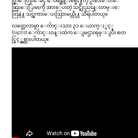
ပ္စြာေတြးေခၚ ေဝဖန္ဆန္းစစ္မႈ႔ကို ဦးစားေပးေ
ဆြးေႏြးမႈကို အားေပးတဲ့ သင္ရိုးညႊန္းတမ္းေ
တြနဲ႔ သင္ၾကားေပးသြားမယ္လို႔ သိရပါတယ္။
လတ္တေလာမွာ ေက်ာင္းသား ၃၁ ေယာက္ႏွင့္
Baptist ေက်ာင္းဝန္းထဲက ေျမဌားရမ္းျပီး စတ
င္ဖြင့္လွစ္ထားပါတယ္။