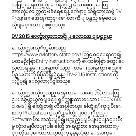
အခြင့္အေရးတစ္ရပ္ကို က်ေနာ့္တို႕ မိသားစု၀င္ေတြ
အားလုံး လက္လြတ္ မခံရေစရန္ က်ေနာ္ သိရွိထားသမွ် DV
Program အေၾကာင္းေလး ကို ျပန္လည္ မွ်ေ၀ေပး
လိုျခင္းသာျဖစ္ပါတယ္။
DV 2015 ေလွ်ာက္လႊာတင္ဖို႕ ေလ့လာ ျပင္ဆင္မယ္
ေလွ်ာက္ထားလုိသူမ်ားသည္
https://www.dvlottery.state.gov/ တြင္ ၀င္ေရာက္၍
ပထမဦးစြာ Entry Instructions ကို ေသခ်ာစြာ ဖတ္ရႈ ေ
လ့လာရန္လမ္းညႊန္ထားပါသည္။ လမ္းညႊန္ခ်က္မ်ား စည္း
မ်ဥ္းမ်ားကို ပိုမိုသိရွိႏိုင္ရန္္ DV-2015 Instructions ကို
ႏွိပ္၍ ေလ့လာႏိုင္ပါတယ္။
ေလွ်ာက္ထားလိုသူသည္ မၾကာေသးခင္ (၆)လအတြ
င္း ဒစ္ဂ်ယ္တယ္စက္ျဖင့္ ရုိက္ကူးထားေသာ ( 600 x 600
pixels ) ရွိ ဓါတ္ပုံတစ္ပုံ လိုအပ္ပါတယ္။ ဓါတ္ပုံရုိက္ျပီးေ
နာက္ Photoshop ကဲ့သုိ႕ ဓါတ္ပုံျပင္ႏိုင္သည့္
Software မ်ား အသုံးျပဳ၍ မည္သည့္ျပဳျပင္ျခင္းမ်ိဳး
မွ လုံး၀မျပဳလုပ္႐ပါ။ ဓါတ္ပုံအရြယ္အစား အေနအထားႏွ
င့္ လိုအပ္ေသာ သတ္မွတ္ခ်က္ နမူနာပုံမွာ ေအာက္ေ