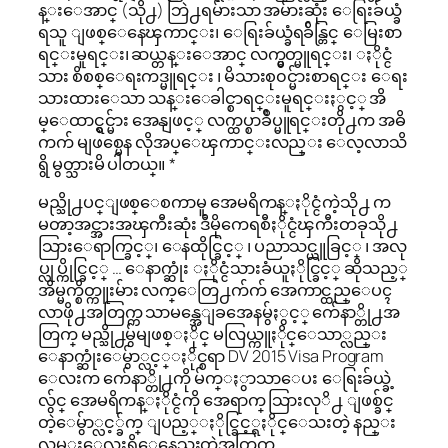
န္းေအာင္ (သို႕) ဘြဲ႕ရမ်ားသာ အမ်ားဆုံး ေရြးခ်ယ္ခံ
ရသူ ျဖစ္ေနေၾကာင္း၊ ေရြးခ်ယ္ခံရခ်ိန္တြင္ ေမြးစာ
ရင္းမူရင္း၊ ဆယ္တန္းေအာင္ လက္မွတ္မူရင္း၊ ႏိုင္ငံ
သား စိစစ္ေရးကဒ္မူရင္း ၊ မိသားစု၀င္မ်ားစာရင္း ေရး
သားထားေသာ သန္းေခါင္စာရင္းမူရင္းႏွင့္ အိ
မ္ေထာင္ရွင္မ်ား အေနျဖင့္ လက္ထပ္စာခ်ဳပ္မူရင္းတို႕က အဓိ
ကက် မျဖစ္မေန လိုအပ္ေၾကာင္းလည္း ေလ့လာသိ
ရွိ မွတ္သားမိ ပါတယ္။ *
မည္သို႕ပင္ျဖစ္ေစကာမူ အေမရိကန္ႏိုင္ငံကဲ့သို႕ က
မၻာ့အင္အားအၾကီးဆုံး ဒီမိုကေရစီႏိုင္ငံၾကီးတခုသို႕
သြားေရာက္ခြင့္၊ ေနထိုင္ခြင့္ ၊ ပညာသင္ယူခြင့္ ၊ အလု
ပ္လုပ္ကိုင္ခြင့္ … ေနာက္ဆုံး ႏိုင္ငံသားခံယူႏိုင္ခြင့္ ဆိုသည့္
အိမ္မက္စိတ္ကူးမ်ား လက္ေတြ႕က်က် အေကာင္ထည္ေပၚ
လာဖို႕အတြက္က သာမန္အေျခအေနမွ်ႏွင့္ က်ေနာ္တို႕အ
တြက္ မည္သို႕မွ်မျဖစ္ႏိုင္ မလြယ္ကူႏိုင္ေသာ္လည္း
ေနာက္ဆုံးေမွ်ာ္လင့္ႏိုင္စရာ DV 2015 Visa Program
ေလးက က်ေနာ္တို႕ကို မ်က္ႏွာသာေပး ေရြးခ်ယ္ခဲ့
လွ်င္ အေမရိကန္ႏိုင္ငံကို အေရာက္ သြားလုိ႕ ျဖစ္ခ်င္
တဲ့ေမွ်ာ္လင့္ခ်က္ ျပည့္ႏိုင္ခြင့္ရႏိုင္ေသးတဲ့ နည္း
လမ္းေလးရွိေနေသးတဲ့အတြက္…