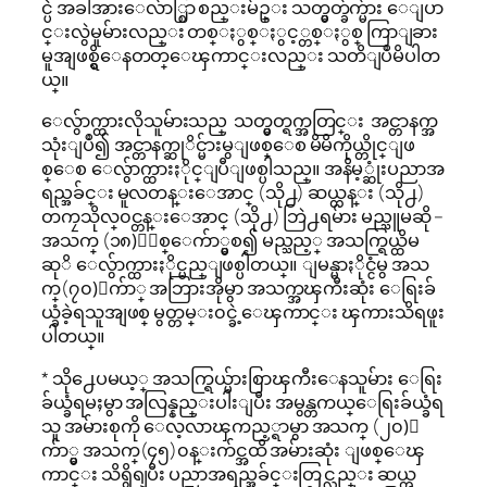
င္ပဲ အခါအားေလ်ာ္စြာ စည္းမ်ဥ္း သတ္မွတ္ခ်က္မ်ား ေျပာ
င္းလွဲမူမ်ားလည္း တစ္ႏွစ္ႏွင့္တစ္ႏွစ္ ကြာျခား
မူအျဖစ္ရွိေနတတ္ေၾကာင္းလည္း သတိျပဳမိပါတ
ယ္။
ေလွ်ာက္ထားလိုသူမ်ားသည္ သတ္မွတ္ရက္အတြင္း အင္တာနက္အ
သုံးျပဳ၍ အင္တာနက္ဆုိင္မ်ားမွျဖစ္ေစ မိမိကိုယ္တိုင္ျဖ
စ္ေစ ေလွ်ာက္ထားႏိုင္ျပီျဖစ္ပါသည္။ အနိမ့္ဆုံးပညာအ
ရည္အခ်င္း မူလတန္းေအာင္ (သို႕) ဆယ္တန္း (သို႕)
တကၠသိုလ္၀င္တန္းေအာင္ (သို႕) ဘြဲ႕ရမ်ား မည္သူမဆို –
အသက္ (၁၈)ႏွစ္ေက်ာ္မွစ၍ မည္သည့္ အသက္ရြယ္ထိမ
ဆုိ ေလွ်ာက္ထားႏိုင္မည္ျဖစ္ပါတယ္။ ျမန္မာႏိုင္ငံမွ အသ
က္(၇၀)ေက်ာ္ အဘြားအိုမွာ အသက္အၾကီးဆုံး ေရြးခ်
ယ္ခံခဲ့ရသူအျဖစ္ မွတ္တမ္း၀င္ခဲ့ေၾကာင္း ၾကားသိရဖူး
ပါတယ္။
* သို႕ေပမယ့္ အသက္ရြယ္မ်ားစြာၾကီးေနသူမ်ား ေရြး
ခ်ယ္ခံရမႈမွာ အလြန္နည္းပါးျပီး အမွန္တကယ္ေရြးခ်ယ္ခံရ
သူ အမ်ားစုကို ေလ့လာၾကည့္ရာမွာ အသက္ (၂၀)ေ
က်ာ္မွ အသက္(၄၅)၀န္းက်င္အထိ အမ်ားဆုံး ျဖစ္ေၾ
ကာင္း သိရွိရျပီး ပညာအရည္အခ်င္းတြင္လည္း ဆယ္တ