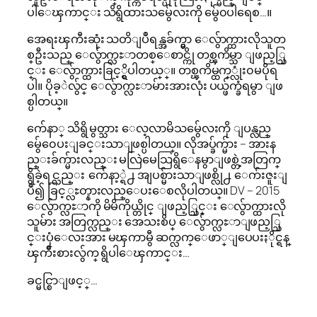
ပါေၾကာင္း သိရွိထားသမွ်ေလးကို မွ်ေ၀ပါရေစ…။
အေရးၾကီးဆုံး သတိျပဳရန္အခ်က္မွာ ေလွ်ာက္ထားလိုသူတ
စ္ဦးသည္ ေလွ်ာက္လႊာတစ္ေစာင္ကို တစ္ၾကိမ္သာ ျဖည့္သြ
င္း ေလွ်ာက္ထားခြင့္ရွိပါတယ္္။ တစ္ၾကိမ္ထက္္လုံး၀မပိုရ
ပါ။ ပိုခ့ဲလွ်င္ ေလွ်ာက္လႊာမ်ားအားလုံး ပယ္ဖ်က္ခံရမွာ ျဖ
စ္ပါတယ္။
က်ေနာ္ သိရွိ မွတ္သား ေလ့လာမိသမွ်ေလးကို ျပန္လည္
မွ်ေ၀ေပးျခင္းသာျဖစ္ပါတယ္။ လိုအပ္ခ်က္မ်ား – အားန
ည္းခ်က္မ်ားလည္း မလြဲမေသြရွိေနမွာျဖစ္တဲ့အတြက္
ရွိခဲ့ရင္လည္း က်ေနာ့္ရဲ႕ အျပစ္မ်ားသာျဖစ္လို႕ ေက်းဇူးျ
ပဳ၍ ခြင့္လႊတ္နားလည္ေပးေစလိုပါတယ္။ DV – 2015
ေလွ်ာက္လႊာကို မိမိကိုယ္တိုင္ ျဖည့္သြင္း ေလွ်ာက္ထားလို
သူမ်ား အတြက္လည္း အေသးစိပ္ ေလွ်ာက္လႊာျဖည့္သြ
င္းပုံေလးအား မၾကာမွီ ဆက္လက္ေဖာ္ျပေပးႏိုင္ရန္
ၾကိဳးစားလွ်က္ ရွိပါေၾကာင္း…
ခင္မင္စြာျဖင့္…