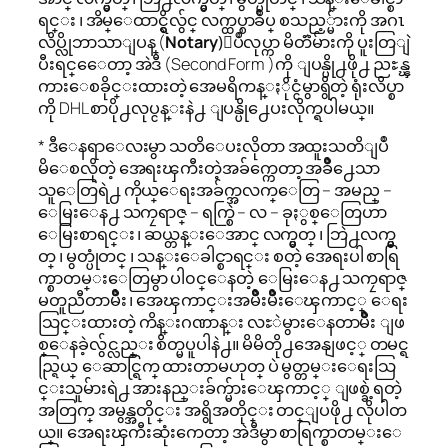
ရင္း ၊ အိမ္ေထာင္ရွိလွ်င္ လက္ထပ္စာခ်ဳပ္ စသည့္မ်ားကို အဂၤ
လိပ္လိုဘာသာျပန္ (
Notary
)ျပဳလုပ္ကာ မိတၱဴမ်ားကို ပူးတြျဲ
ပီးရင္ေေတာ့ အဲဒီ (Second Form )ကို ျပန္ပို႕ဖို႕ ညႊန္ၾ
ကားေစခိုင္းထားတဲ့ အေမရိကန္ႏိုင္ငံမွာရွိတဲ့ ရုံးလိပ္စာ
ကို DHL စာပို႕လုပ္ငန္းနဲ႕ ျပန္ပို႕ေပးလိုက္ရပါမယ္။
* ဒီေနရာေလးမွာ သတိေပးလိုတာ အထူးသတိျပဳ
မိေစလိုတဲ့ အေရးၾကီးတဲ့အခ်က္ကေတာ့ အခ်ိဳ႕ေသာ
သူေတြရဲ႕ ကိုယ္ေရးအခ်က္အလက္ေတြ – အမည္ –
ေမြးေန႕ သကၠရာဇ္ – ရက္စြဲ – လ – ခုႏွစ္ေတြဟာ
ေမြးစာရင္း ၊ ဆယ္တန္းေအာင္ လက္မွတ္ ၊ ဘြဲ႕လက္မွ
တ္ ၊ မွတ္ပုံတင္ ၊ သန္းေခါင္စာရင္း စတဲ့ အေရးပါ စာရြ
က္စာတမ္းေတြမွာ ပါ၀င္ေနတဲ့ ေမြးေန႕ သကၠရာဇ္
မတူညီတာမ်ိဳး ၊ အေၾကာင္းအမ်ိဳးမ်ိဳးေၾကာင့္ ေရး
သြင္းထားတဲ့ ကိန္းဂဏာန္း လႊဲမွားေနတာမ်ိဳး ျဖ
စ္ေနခဲ့လွ်င္လည္း စိတ္မပူပါနဲ႕။ မိမိတို႕အေနျဖင့္ တမင္ရ
ည္ရြယ္ ေဆာင္ရြက္ ထားတာမဟုတ္ ပဲ မွတ္တမ္းေရးသြ
င္းသူမ်ားရဲ႕ အားနည္းခ်က္မ်ားေၾကာင့္ ျဖစ္ခဲ့ရတဲ့
အတြက္ အမွန္အတိုင္း အရွိအတိုင္း တင္ျပဖို႕ လိုပါတ
ယ္။ အေရးၾကီးဆုံးကေတာ့ အဲဒီမွာ စာရြက္စာတမ္းေ