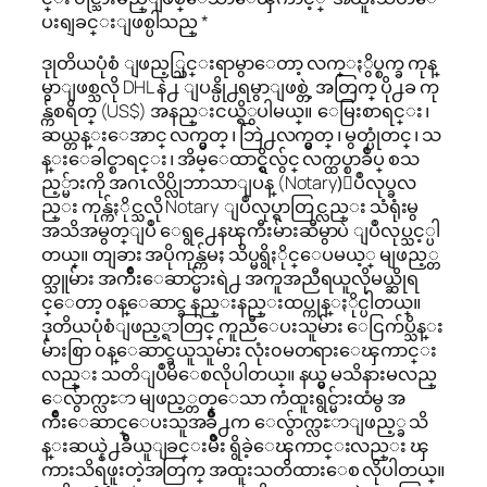
ပးရျခင္းျဖစ္ပါသည္ *
ဒုုတိယပုံစံ ျဖည့္သြင္းရာမွာေတာ့ လက္ႏွိပ္စက္ခ ကုန္
မွာျဖစ္သလို DHL နဲ႕ ျပန္ပို႕ရမွာျဖစ္တဲ့ အတြက္ ပို႕ခ ကု
န္က်စရိတ္ (US$) အနည္းငယ္ရိွပါမယ္။ ေမြးစာရင္း ၊
ဆယ္တန္းေအာင္ လက္မွတ္ ၊ ဘြဲ႕လက္မွတ္ ၊ မွတ္ပုံတင္ ၊ သ
န္းေခါင္စာရင္း ၊ အိမ္ေထာင္ရွိလွ်င္ လက္ထပ္စာခ်ဳပ္ စသ
ည့္မ်ားကို အဂၤလိပ္လိုဘာသာျပန္ (Notary)ျပဳလုပ္ခလ
ည္း ကုန္က်ႏိုင္သလို Notary ျပဳလုပ္ရာတြင္လည္း သံရုံးမွ
အသိအမွတ္ျပဳ ေရွ႕ေနၾကီးမ်ားဆီမွာပဲ ျပဳလုပ္သင့္ပါ
တယ္။ တျခား အပိုကုန္က်မႈ သိပ္မရွိႏိုင္ေပမယ့္ မျဖည့္တ
တ္သူမ်ား အက်ိဳးေဆာင္မ်ားရဲ႕ အကူအညီရယူလိုမယ္ဆိုရ
င္ေတာ့ ၀န္ေဆာင္ခ နည္းနည္းထပ္ကုန္ႏိုင္ပါတယ္။
ဒုတိယပုံစံျဖည့္ရာတြင္ ကူညီေပးသူမ်ား ေငြက်ပ္သိန္း
မ်ားစြာ ၀န္ေဆာင္ခယူသူမ်ား လုံး၀မတရားေၾကာင္း
လည္း သတိျပဳမိေစလိုပါတယ္။ နယ္မွ မသိနားမလည္
ေလွ်ာက္လႊာ မျဖည့္တတ္ေသာ ကံထူးရွင္မ်ားထံမွ အ
က်ိဳးေဆာင္ေပးသူအခ်ိဳ႕က ေလွ်ာက္လႊာျဖည့္ခ သိ
န္းဆယ္နဲ႕ခ်ီယူျခင္းမ်ိဳး ရွိခဲ့ေၾကာင္းလည္း ၾ
ကားသိရဖူးတဲ့အတြက္ အထူးသတိထားေစ လိုပါတယ္။