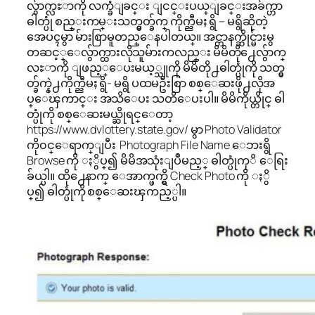
လွ်ာက္လႊာကို လက္ခံျခင္း ျငင္းပယ္ျခင္းအခ်က္ဟာ
ဓါတ္ပုံ စည္းကမ္းသတ္မွတ္ခ်က္ ကိုက္ညီမႈ ရွိ – မရွိဆိုတဲ့
အေပၚမွာ မ်ားစြာမူတည္ေနပါတယ္။ အင္တာနက္ဆိုင္မ်ားမွ
တဆင့္ေလွ်ာက္ထားလိုသူမ်ားကလည္း မိမိတို႕ေလွ်ာက္
လႊာကို ျဖည့္ေပးမယ့္သူကို မိမိတို႕ဓါတ္ပုံကို သတ္မွ
တ္ခ်က္နဲ႕ကိုက္ညီမႈ ရွိ- မရွိ ပထမဦးစြာ စစ္ေဆးဖို႕လိုအ
ပ္ေၾကာင္း အသိေပး သတိေပးပါ။ မိမိကိုယ္တိုင္ ဓါ
တ္ပုံကို စစ္ေဆးမယ္ဆိုရင္ေတာ့
https://www.dvlottery.state.gov/ မွာ Photo Validator
ကို၀င္ေရာက္ျပီး Photograph File Name ေဘးရွိ
Browse ကို ႏွိပ္၍ မိမိအသုံးျပဳမည့္ ဓါတ္ပုံကုိ ေရြး
ခ်ယ္ပါ။ ထို႕ေနာက္ ေအာက္ဖက္ရွိ Check Photo ကို ႏွိ
ပ္၍ ဓါတ္ပုံကို စစ္ေဆးၾကည့္ပါ။