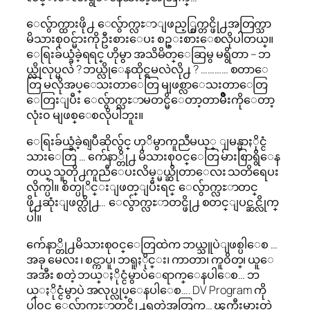
ေလွ်ာက္ထားဖို႕ ေလွ်ာက္လႊာျဖည့္စြက္တင္ဖို႕အတြက္သာ
မိသားစု၀င္မ်ားကို ဦးစားေပး စဥ္းစားေစလိုပါတယ္။
ေရြးခ်ယ္ခံခဲ့ရရင္ ဟိုမွာ အသိမိတ္ေဆြမွ မရွိတာ – ဘ
ယ္လိုလုပ္မလဲ ? ဘယ္လိုေနထိုင္ရမလဲလို႕ ? ………… စတာေ
တြ မလိုအပ္ေသးတာေတြ မျဖစ္လာေသးတာေတြ
ေတြးျပီး ေလွ်ာက္လႊာမတင္မိေတာ့တာမ်ိဳးကိုေတာ့
လုံး၀ မျဖစ္ေစလိုပါဘူး။
ေရြးခ်ယ္ခံခဲ့ရျပီဆိုလွ်င္ ဟုိမွာကူညီမယ့္ ျမန္မာႏိုင္ငံ
သားေတြ … က်ေနာ္တို႕ မိသားစု၀င္ေတြ မ်ားစြာရွိေန
တယ္ သူတို႕ကူညီေပးလိမ့္မယ္ဆိုတာေလး သတိရေပး
လိုက္ပါ။ စိတ္ပုိင္းျဖတ္ျပီးရင္ ေလွ်ာက္လႊာတင္
ဖို႕ဆုံးျဖတ္လို႕… ေလွ်ာက္လႊာတင္ဖို႕ စတင္ျပင္ဆင္လိုက္
ပါ။
က်ေနာ္တို႕မိသားစု၀င္ေတြထဲက ဘယ္သူပဲျဖစ္ပါေစ …
အခု မေလး ၊ စင္ကာပူ၊ ဘရူႏိုင္း၊ ကာတာ၊ ကူ၀ိတ္၊ ယူေ
အအီး စတဲ့ ဘယ္ႏိုင္ငံမွာပဲေရာက္ေနပါေစ… ဘ
ယ္ႏိုင္ငံမွာပဲ အလုပ္လုပ္ေနပါေစ…. DV Program ကို
ပါ၀င္ ေလွ်ာက္လႊာတင္လို႕ရတဲ့အတြက္… ၾကီးမားတဲ့