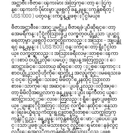
အင္တာဗ်ဳး ၊ ဗီဇာေၾကးမ်ား အတြက္ေတာ့ ေငြကု
န္ေၾကးက် ပိုမ်ားမွာျဖစ္သလို ခန္႕မွန္းကုန္က်စရိတ္ (
US$ 1000 ) ပတ္၀န္းက်င္ခန္႕ျဖစ္ႏိုင္ပါမယ္။
ဗီဇာအင္တာဗ်ဳးေအာင္ျမင္လို႕ ဗီဇာရခဲ့ျပီဆိုရင္ေတာ့
အေမရီကန္ႏိုင္ငံကိုသြားဖို႕ လက္မွတ္၀ယ္ဖို႕သာ ျပင္ဆင္
ရေတာ့မွာျဖစ္သလို လက္မွတ္ဖိုးကလည္း အသြား – အျပန္ဆို
ရင္ ခန္႕မွန္း ( US$ 1500) ၀န္းက်င္ေတာ့ ရွိႏိုင္ပါတ
ယ္။ လက္မွတ္မွာလည္း အသြားခရီးလမ္းတစ္ေၾကာ
င္းစာပဲ ၀ယ္ဖို႕လိုေပမယ့္ အျပန္ အတြက္လည္း ေ
ဆာင္ထားခ်င္ေသးတယ္ ဆိုရင္ေတာ့ ႏွစ္ေၾကာင္း
စာ၀ယ္ဖို႕သလို ဟိုကိုေရာက္လို႕ အလုပ္ခ်က္ခ်င္းမရေသးခ
င္ ၀င္ေငြမရွိေသးခင္ မိမိတုိ႕ေနထိုင္ သြားလာ
စားေသာက္ေရး အဆင္ေျပဖို႕လည္းလိုအပ္ေ
တာ့ မိမိလိုအပ္သေလာက္ ခန္႕မွန္းျပီး ၾကိဳတင္ ယူေ
ဆာင္သြားသင့္တာေလးေတြလည္း ရွိေနမွာျဖစ္ပါတ
ယ္။ ျမန္မာႏိုင္ငံအတြင္းတြင္ လက္ရွိေနထိုင္ေနေသာ
ေရြးခ်ယ္ခံရသူ ကံထူးရွင္လူတစ္ဦးတစ္ေယာက္အတြက္
ကုန္က်ႏိုင္သည့္ ခန္႕မွန္းကုန္က်စရိတ္ကို ေဖာ္ျပေပးျခ
င္းသာျဖစ္ျပီး မိသားစု၀င္ လူဦးေရ မ်ားေနခဲ့လွ်င္
လူဦးေရအလုိက္ ကုန္က်စရိတ္ပိုမိုသြားႏိုင္မည္ ျဖစ္