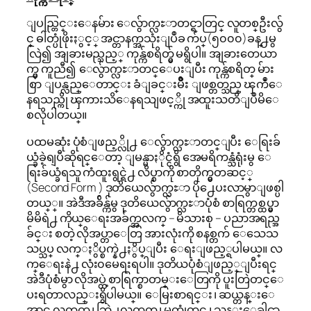
ျပည္တြင္းေနမ်ား ေလွ်ာက္လႊာတင္ရာတြင္ လူတစ္ဦးလွ်
င္ ဓါတ္ပုံဖိုးႏွင့္ အင္တာနက္အသုံးျပဳခ က်ပ္(၅၀၀၀)ခန္႕မွ
လြဲ၍ အျခားမည္သည့္ ကုန္က်စရိတ္မွ် မရွိပါ။ အျခားတေယာ
က္မွ ကူညီ၍ ေလွ်ာက္လႊာတင္ေပးျပီး ကုန္က်စရိတ္ မ်ား
စြာ ျပန္လည္ေတာင္း ခံျခင္းမ်ိဳး ျဖစ္တတ္သည္ ၾကဳံေ
နရသည္ကို ၾကားသိေနရသျဖင့္ကို အထူးသတိျပဳမိေ
စလိုပါတယ္။
ပထမဆုံး ပုံစံျဖည့္လို႕ ေလွ်ာက္လႊာတင္ျပီး ေရြးခ်
ယ္ခံခဲ့ရျပီဆိုရင္ေတာ့ ျမန္မာႏိုင္ငံရွိ အေမရိကန္သံရုံးမွ ေ
ရြးခ်ယ္ခံရသူ ကံထူးရွင္ရဲ႕ လိပ္စာကို စာတိုက္မွတဆင့္
(Second Form ) ဒုတိယေလွ်ာက္လႊာ ပို႕ေပးလာမွာျဖစ္ပါ
တယ္္။ အဲဒီအခ်ိန္က်မွ ဒုတိယေလွ်ာက္လႊာပုံစံ စာရြက္တစ္ထပ္မွာ
မိမိရဲ႕ ကိုယ္ေရးအခ်က္အလက္ – မိသားစု – ပညာအရည္အ
ခ်င္း စတဲ့ လိုအပ္တာေတြ အားလုံးကို စနစ္တက် ေသေသ
သပ္သပ္ လက္ႏွိပ္စက္နဲ႕ႏွိပ္ျပီး ေရးျဖည့္ရပါမယ္။ လ
က္ေရးနဲ႕ လုံး၀မေရးရပါ။ ဒုတိယပုံစံျဖည့္ျပီးရင္
အဲဒီပုံစံမွာ လိုအပ္တဲ့စာရြက္စာတမ္းေတြကို ပူးတြဲတင္ေ
ပးရတာလည္းရွိပါမယ္။ ေမြးစာရင္း ၊ ဆယ္တန္းေ
အာင္ လက္မွတ္ ၊ ဘြဲ႕လက္မွတ္ ၊ မွတ္ပုံတင္ ၊ သန္းေခါင္စာ