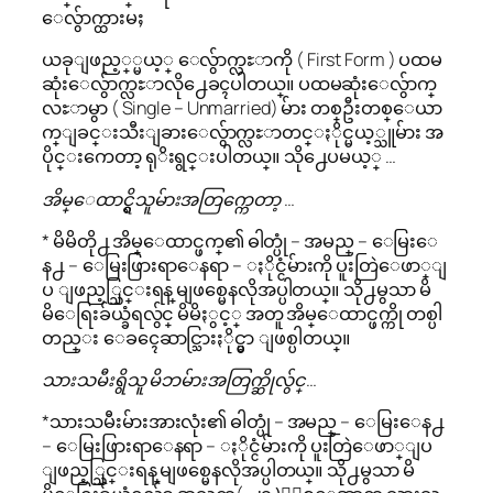
ေလွ်ာက္ထားမႈ
ယခုျဖည့္္မယ့္ ေလွ်ာက္လႊာကို ( First Form ) ပထမ
ဆုံးေလွ်ာက္လႊာလို႕ေခၚပါတယ္။ ပထမဆုံးေလွ်ာက္
လႊာမွာ ( Single – Unmarried) မ်ား တစ္ဦးတစ္ေယာ
က္ျခင္းသီးျခားေလွ်ာက္လႊာတင္ႏိုင္မယ့္သူမ်ား အ
ပိုင္းကေတာ့ ရုိးရွင္းပါတယ္။ သို႕ေပမယ့္ …
အိမ္ေထာင္ရွိသူမ်ားအတြက္ကေတာ့ …
* မိမိတို႕ အိမ္ေထာင္ဖက္၏ ဓါတ္ပုံ – အမည္ – ေမြးေ
န႕ – ေမြးဖြားရာေနရာ – ႏိုင္ငံမ်ားကို ပူးတြဲေဖာ္ျ
ပ ျဖည့္သြင္းရန္ မျဖစ္မေနလိုအပ္ပါတယ္။ သို႕မွသာ မိ
မိေရြးခ်ယ္ခံရလွ်င္ မိမိႏွင့္ အတူ အိမ္ေထာင္ဖက္ကို တစ္ပါ
တည္း ေခၚေဆာင္သြားႏိုင္မွာ ျဖစ္ပါတယ္။
သားသမီးရွိသူ မိဘမ်ားအတြက္ဆိုလွ်င္…
*သားသမီးမ်ားအားလုံး၏ ဓါတ္ပုံ – အမည္ – ေမြးေန႕
– ေမြးဖြားရာေနရာ – ႏိုင္ငံမ်ားကို ပူးတြဲေဖာ္ျပ
ျဖည့္သြင္းရန္ မျဖစ္မေနလိုအပ္ပါတယ္။ သို႕မွသာ မိ