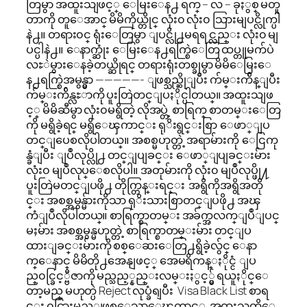
တြမွာ အထူးသျဖင့္ ေမြးေန႕ ရက္ – လ – ခုႏွစ္ မတူ
တာကို တူေအာင္ မိမိကိုယ္တိုင္ လုံး၀ လုံး၀ သြားမျပင္လိုက္ပါ
နဲ႕။ တရား၀င္ ရုံးေတြမွာ ျပင္လို႕မရရင္လည္း လုံး၀ မျ
ပင္ပါနဲ႕။ ေနာက္ဆုံး ေမြးေန႕ရက္စြဲေတြ ထပ္တူမက်ပဲ
လႊဲမွားေနခဲ့တယ္ဆိုရင္ တရားရုံးတစ္ခုမွာ မိမိေမြးေ
န႕ရက္စြဲအမွန္မွာ —————- ျဖစ္သည္ဆိုျပီး က်မ္းက်ိန္ျပီး
က်မ္းက်ိန္လႊာကို ပူးတြဲတင္ျပႏိုင္ပါတယ္။ အထူးသျဖ
င့္ မိမိဆီမွာ လုံး၀မရွိတဲ့ လိုအပ္တဲ့ စာရြက္ စာတမ္းေတြ
ကို မရွိခဲ့ရင္ မရွိေၾကာင္း ရုိးရွင္းစြာ ေဖာ္ျပ
တင္ျပေစလိုပါတယ္။ အစစ္မဟုတ္တဲ့ အရာမ်ားကို ေငြကု
န္ခံျပီး ျပဳလုပ္လို႕ တင္ျပျခင္း ေဖာ္ျပျခင္းမ်ား
လုံး၀ မျပဳလုပ္ေစလိုပါ။ အတုမ်ားကို လုံး၀ မျပဳလုပ္ဖို႔
ပူးတြဲမတင္ျပဖို႕ တိုက္တြန္းရင္း အရွိကိုအရွိအတို
င္း အစစ္အမွန္မ်ားကိုသာ ရုိးသားစြာတင္ျပဖို႕ အၾ
ကံျပဳလိုပါတယ္။ စာရြက္စာတမ္း အခ်က္အလက္ျပဳျပင္
မႈမ်ား အစစ္အမွန္မဟုတ္တဲ့ စာရြက္စာတမ္းမ်ား တင္ျပ
ထားျခင္းမ်ားကို စစ္ေဆးေတြ႕ရွိခဲ့လွ်င္ ေနာ
က္ေနာင္ မိမိတို႕အေနျဖင့္ အေမရိကန္ႏိုင္ငံ ျပ
ည္၀င္ခြင့္ဗီဇာကို မည္သည့္နည္းလမ္းႏွင့္မွ် ရယူႏိုင္ေ
တာ့မည္ မဟုတ္ပဲ Reject လုပ္ခံရျပီး Visa Black List စာရ
င္း ၀င္သြားမည္ျဖစ္ေသာေၾကာင့္ အထူးသတိေ