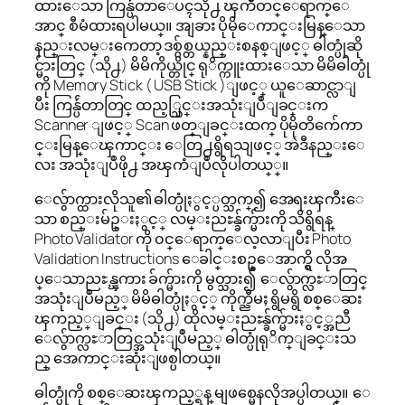
ထားေသာ ကြန္ပ်ဴတာေပၚသို႕ ၾကိဳတင္ေရာက္ေ
အာင္ စီမံထားရပါမယ္။ အျခား ပိုမိုေကာင္းမြန္ေသာ
နည္းလမ္းကေတာ့ ဒစ္ဂ်စ္တယ္နည္းစနစ္ျဖင့္ ဓါတ္ပုံဆို
င္မ်ားတြင္ (သို႕) မိမိကိုယ္တိုင္ ရုိက္ကူးထားေသာ မိမိဓါတ္ပုံ
ကို Memory Stick ( USB Stick )ျဖင့္ ယူေဆာင္လာျ
ပီး ကြန္ပ်ဴတာတြင္ ထည့္သြင္းအသုံးျပဳျခင္းက
Scanner ျဖင့္ Scan ဖတ္ျခင္းထက္ ပိုမိုတိက်ေကာ
င္းမြန္ေၾကာင္း ေတြ႕ရွိရသျဖင့္ အဲဒီနည္းေ
လး အသုံးျပဳဖို႕ အၾကံျပဳလိုပါတယ္္။
ေလွ်ာက္ထားလိုသူ၏ ဓါတ္ပုံႏွင့္ပတ္သက္၍ အေရးၾကီးေ
သာ စည္းမ်ဥ္းႏွင့္ လမ္းညႊန္ခ်က္မ်ားကို သိရွိရန္
Photo Validator ကို ၀င္ေရာက္ေလ့လာျပီး Photo
Validation Instructions ေခါင္းစဥ္ေအာက္ရွိ လိုအ
ပ္ေသာညႊန္ၾကား ခ်က္မ်ားကို မွတ္သား၍ ေလွ်ာက္လႊာတြင္
အသုံးျပဳမည့္ မိမိဓါတ္ပုံႏွင့္ ကိုက္ညီမႈ ရွိမရွိ စစ္ေဆး
ၾကည့္ျခင္း (သို႕) ထိုလမ္းညႊန္ခ်က္မ်ားႏွင့္အညီ
ေလွ်ာက္လႊာတြင္အသုံးျပဳမည့္ ဓါတ္ပုံရုိက္ျခင္းသ
ည္ အေကာင္းဆုံးျဖစ္ပါတယ္။
ဓါတ္ပုံကို စစ္ေဆးၾကည့္ရန္ မျဖစ္မေနလိုအပ္ပါတယ္။ ေ