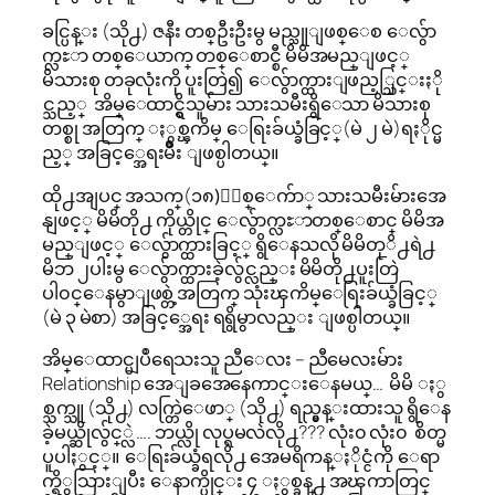
ခင္ပြန္း (သို႕) ဇနီး တစ္ဦးဦးမွ မည္သူျဖစ္ေစ ေလွ်ာ
က္လႊာ တစ္ေယာက္ တစ္ေစာင္စီ မိမိအမည္ျဖင့္
မိသားစု တခုလုံးကို ပူးတြဲ၍ ေလွ်ာက္ထားျဖည့္သြင္းႏို
င္သည့္ အိမ္ေထာင္ရွိသူမ်ား သားသမီးရွိေသာ မိသားစု
တစ္စု အတြက္ ႏွစ္ၾကိမ္ ေရြးခ်ယ္ခံခြင့္(မဲ ၂ မဲ)ရႏိုင္မ
ည့္ အခြင့္အေရးမ်ိဳး ျဖစ္ပါတယ္။
ထို႕အျပင္ အသက္(၁၈)ႏွစ္ေက်ာ္ သားသမီးမ်ားအေ
နျဖင့္ မိမိတို႕ ကိုယ္တိုင္ ေလွ်ာက္လႊာတစ္ေစာင္ မိမိအ
မည္ျဖင့္ ေလွ်ာက္ထားခြင့္ ရွိေနသလို မိမိတုိ႕ရဲ႕
မိဘ ၂ပါးမွ ေလွ်ာက္ထားခဲ့လွ်င္လည္း မိမိတို႕ပူးတြဲ
ပါ၀င္ေနမွာျဖစ္တဲ့အတြက္ သုံးၾကိမ္ေရြးခ်ယ္ခံခြင့္
(မဲ ၃ မဲစာ) အခြင့္အေရး ရရွိမွာလည္း ျဖစ္ပါတယ္။
အိမ္ေထာင္မျပဳရေသးသူ ညီေလး – ညီမေလးမ်ား
Relationship အေျခအေနေကာင္းေနမယ္… မိမိ ႏွ
စ္သက္သူ (သို႕) လက္တြဲေဖာ္ (သို႕) ရည္မွန္းထားသူ ရွိေန
ခဲ့မယ္ဆိုလွ်င္္လဲ …. ဘယ္လို လုပ္ရမလဲလို႕??? လုံး၀ လုံး၀ စိတ္မ
ပူပါႏွင့္။ ေရြးခ်ယ္ခံရလို႕ အေမရိကန္ႏိုင္ငံကို ေရာ
က္ရိွသြားျပီး ေနာက္ပိုင္း ၄ ႏွစ္ခန္႕ အၾကာတြင္