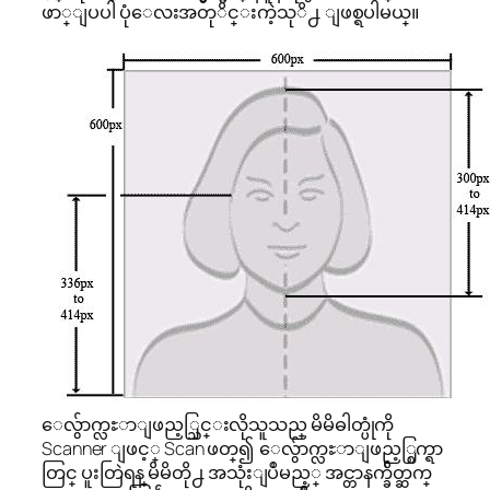
ဖာ္ျပပါ ပုံေလးအတုိင္းကဲ့သုိ႕ ျဖစ္ရပါမယ္။
ေလွ်ာက္လႊာျဖည့္သြင္းလိုသူသည္ မိမိဓါတ္ပုံကို
Scanner ျဖင့္ Scan ဖတ္၍ ေလွ်ာက္လႊာျဖည့္စြက္ရာ
တြင္ ပူးတြဲရန္ မိမိတို႕ အသုံးျပဳမည့္ အင္တာနက္ခ်ိတ္ဆက္