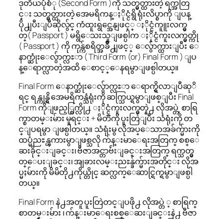
ဒုတိယပုံစံု (Second Form )ကို သတ္မွတ္ထားတဲ့ ရက္အတြ
င္း သတ္မွတ္ထားတဲ့ အေမရိကန္ႏိုင္ငံရွိ ရုံးလိပ္စာကို ျပန္
ပို႕ျပီးျပီဆိုလွ်င္ ကံထူးရွင္အေနျဖင့္ ႏိုင္ငံကူူးလက္မွ
တ္( Passport ) မရွိေသးသူျဖစ္ပါက ႏိုင္ငံကူးလက္မွတ္ကို
( Passport ) ကို ကုန္က်စရိတ္အခ်ိဳ႕ျဖင့္ ေလွ်ာက္ထားျပီး ေ
နာက္ဆုံးေလွ်ာက္လႊာ ( Third Form (or) Final Form ) ျပ
န္ေရာက္လာတဲ့အထိ ေစာင့္ေနရမွာျဖစ္ပါတယ္။
Final Form ေနာက္ဆုံးေလွ်ာက္လႊာ ေရာက္ရွိလာျပီဆုိ
ရင္ ရန္ကုန္ရွိ အေမရိကန္သံရုံးကို ဆက္သြယ္ရမွာျဖစ္ျပီး Final
Form ကိုျဖည့္စြက္လို႕ ႏိုင္ငံကူးလက္မွတ္နဲ႕ လိုအပ္တဲ့ စာရြ
က္စာတမ္းမ်ား မူရင္း + မိတၱဴကို ပူးတြဲျပီး သံရုံးကို တ
င္ျပရမွာ ျဖစ္ပါတယ္။ သံရုံးမွ လိုအပ္ေသာအခ်က္မ်ားကို
ထပ္မံညႊန္ၾကားမွာျဖစ္သလို က်န္းမာေရးအတြက္ စစ္ေ
ဆးခိုင္းျခင္း၊ ဗီဇာအင္တာဗ်ဴးျခင္းအတြက္ ရက္သတ္မွ
တ္ေပးျခင္း၊ အျခားလမ္းညႊန္ခ်က္မ်ားအတိုင္း လိုအ
ပ္မႈမ်ားကို မိမိတို႕ကိုယ္တိုင္ ဆက္လက္ေဆာင္ရြက္ရမွာျဖစ္ပါ
တယ္။
Final Form နဲ႕အတူ ပူးတြဲတင္ျပဖို႕ လိုအပ္တဲ ့ စာရြက္
စာတမ္းမ်ား ၊ က်န္းမာေရးစစ္ေဆးျခင္းနဲ႕ ဗီဇာ