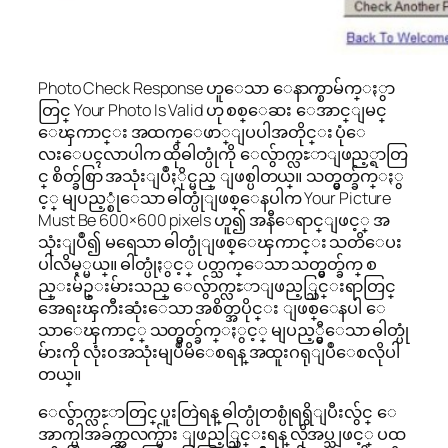
Photo Check Response ဟူေသာ ေနာက္စာမ်က္ႏွာ
တြင္ Your Photo Is Valid ဟု စစ္ေဆး ေအာင္ျမင္
ေၾကာင္း အထက္ေဖာ္ျပပါအတိုင္း ပုံေ
လးေပၚလာပါက ထိုဓါတ္ပုံကို ေလွ်ာက္လႊာျဖည့္ရာတြ
င္ စိတ္ခ်စြာ အသုံးျပဳႏိုင္မည္ ျဖစ္ပါတယ္။ သတ္မွတ္ခ်က္ႏွ
င့္ မျပည့္စုံေသာ ဓါတ္ပုံျဖစ္ေနပါက Your Picture
Must Be 600×600 pixels ဟူ၍ အနီေရာင္ျဖင့္ အ
သုံးျပဳ၍ မရေသာ ဓါတ္ပုံျဖစ္ေၾကာင္း သတိေပး
ပါလိမ့္မယ္။ ဓါတ္ပုံႏွင့္ ပတ္သက္ေသာ သတ္မွတ္ခ်က္ စ
ည္းမ်ဥ္းမ်ားသည္ ေလွ်ာက္လႊာျဖည့္သြင္းရာတြင္
အေရးၾကီးဆုံးေသာ အစိတ္အပိုင္း ျဖစ္ေနပါ ေ
သာေၾကာင့္ သတ္မွတ္ခ်က္ႏွင့္ မျပည့္မွီေသာ ဓါတ္ပုံ
မ်ားကို လုံး၀အသုံးမျပဳမိေစရန္ အထူးဂရုျပဳေစလိုပါ
တယ္။
ေလွ်ာက္လႊာတြင္ ပူးတြဲရန္ ဓါတ္ပုံတစ္ပုံရရွိျပီးလွ်င္ ေ
အာက္ပါအခ်က္အလက္မ်ား ျဖည့္သြင္းရန္ လိုအပ္သျဖင့္ ပထ