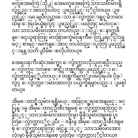
ဖတူအေမကြဲ (သို႕) အေမတူအေဖကြဲ သားသမီးမ်ားရွိ
လွ်င္လည္း အားလုံးပါ၀င္ ျဖည့္သြင္းႏိုင္ပါတယ္။ ျဖ
ည့္သြင္းမႈ မျပဳလုပ္ထားေသာ ေလွ်ာက္လႊာရွင္ မိဘမ်ား
ထဲမွ ေရြးခ်ယ္ခံရလွ်င္ ျဖည့္သြင္းမႈတြင္ မပါ၀င္ေ
သာ သားသမီးမ်ားအား တပါတည္း (သို႕) ေနာက္တခ်ိ
န္ေခၚယူရာတြင္ မ်ားစြာခက္ခဲမႈၾကဳံေတြ႕ရႏိုင္ပါသျ
ဖင့္ စာရင္းမက်န္ေအာင္ တပါတည္းပူးတြဲျဖည့္သြ
င္းရန္ သတိျပဳမိေစလိုပါတယ္။
အေရးၾကီးဆုံးအခ်က္မွာ ေလွ်ာက္ထားလိုသူတစ္ဦးသည္
ေလွ်ာက္လႊာတစ္ေစာင္ကို တစ္ၾကိမ္သာျဖည့္သြင္း ေ
လွ်ာက္ထားခြင့္ရွိပါတယ္္။ တစ္ၾကိမ္ထက္္လုံး၀မပိုရပါ။ ပိုခ့ဲ
လွ်င္ ေလွ်ာက္လႊာမ်ားအားလုံး ပယ္ဖ်က္ခံရမွာလည္း ျဖစ္ပါ
တယ္။
အိမ္ေထာင္ရွိသူမ်ား ရရွိမယ့္ အခြင့္အေရးအေနျဖင့္ ခင္
ပြန္းမွ အိမ္ေထာင္ဦးစီးအျဖစ္ ေလွ်ာက္ထားရာတြင္ ဇ
နီးႏွင့္ သားသမီးမ်ားအားလုံးမွာ မွီခိုသူမ်ားအျဖစ္ ပူး
တြဲေလွ်ာက္ထားႏိုင္ျပီး — ဇနီးမွ အိမ္ေထာင္ဦးစီးအျဖ
စ္ ေလွ်ာက္ထားရာတြင္ ခင္ပြန္းႏွင့္ သားသမီးမ်ားအား
လုံးမွာ မွီခိုသူမ်ားအျဖစ္ ပူးတြဲေလွ်ာက္ထားႏိုင္ပါတယ္။