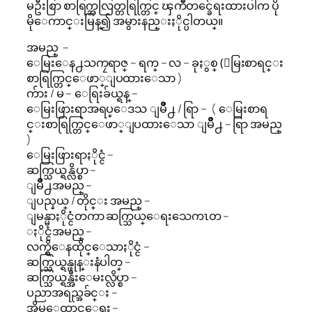
မဦးစြာ စာရြက္အလြတ္တရြက္တြင္ ၾကိဳတင္ခ်ေရးထားပါက ပို
မိုေကာင္းမြန္၍ အမွားနည္းႏိုင္ပါတယ္။
အမည္ –
ေမြးေန႕သကၠရာဇ္ – ရက္ – လ – ခုႏွစ္ (ေမြးစာရင္း
စာရြက္တြင္ေဖာ္ျပထားေသာ )
က်ား / မ – ေရြးခ်ယ္ရန္ –
ေမြးဖြားရာအရပ္ေဒသ ျမိဳ႕ / ရြာ – ( ေမြးစာရ
င္းစာရြက္တြင္ေဖာ္ျပထားေသာ ျမိဳ႕ – ရြာ အမည္
)
ေမြးဖြားရာႏိုင္ငံ –
ဆက္သြယ္ရန္လိပ္စာ –
ျမိဳ႕အမည္ –
ျပည္နယ္ / တိုင္း အမည္ –
ျမန္မာႏိုင္ငံတကာ ဆက္သြယ္ေရးသေကၤတ –
ႏိုင္ငံအမည္ –
လက္ရွိေနထိုင္ေသာႏိုင္ငံ –
ဆက္သြယ္ရန္ဖုန္းနံပါတ္ –
ဆက္သြယ္ရန္အီးေမးလ္လိပ္စာ –
ပညာအရည္အခ်င္း –
အိမ္ေထာင္ေရး –