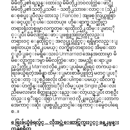
မိမိတို႕၏ ရည္မွန္းထားသူ မိမိတို႕ဘ၀လက္တြဲေဖာ္ကို
မိမိတို႕၏ သတို႕သမီး – သတို႕သားေလာင္း (သို႕)
ေစ့စပ္မႈျပဳလုပ္ ထားသူ ( Fiancée ) အျဖစ္ လြယ္ကူစြာ
ေခၚယူႏိုင္ ပါေသးတယ္။ ဟိုေရာက္မွ သက္ဆိုင္ရာ
တရားရုံးတစ္ခုမွာ လက္မွတ္ေရးထိုးလို႕ ထိမ္းျမားႏို
င္္ျပီး မိမိလက္တြဲေဖာ္ျဖစ္သူအတြက္ကိုလည္း
တရား၀င္ ေနထိုင္ခြင့္ အလုပ္လုပ္ကိုင္ခြင့္ ရရွိမွာလည္းျ
ဖစ္ပါတယ္။ သို႕ေပမယ့္ လက္ရွိမွာ တရား၀င္ အိမ္ေထာ
င္ျပဳျခင္းမရွိေသးပဲ Unmarried အေနအထားမွာ မိ
မိေလွ်ာက္လႊာမွာ မိမိလက္တြဲေဖာ္ အမည္ကို ေရာျဖ
ည့္လိုက္လို႕ Married လို႕ေဖာ္ျပခဲ့မယ္ဆိုရင္ တကယ္ ေ
ရြးခ်ယ္ခံရတဲ့အခ်ိန္မွာ ထိမ္းျမားစာခ်ဳပ္ပူးတြဲ မတင္ျပႏို
င္ရင္ေတာ့ ႏွစ္ဦးစလုံး ထီေပါက္ေပမယ့္ ထီလက္မွ
တ္ေပ်ာက္ကိန္းဆိုက္သြားႏိုင္ပါ လိမ့္မယ္။ Single ညီေလး
ညီမေလးမ်ား စိတ္ကူးနည္းနည္းေလ်ာ့ယဥ္ျပီး တစ္ဦး
တည္း ရုိးရွင္းစြာ Unmarried လို႕ျဖည့္သြင္းတာက
အေကာင္းဆုံး ျဖစ္မယ္လို႕ထင္ပါေၾကာင္း မွ်ေ၀ပါရေ
စ…။
ေရြးခ်ယ္ခံခဲ့ရလွ်င္ … လိုအပ္တဲ့ေဆာင္ရြက္မႈႏွင့္ ခန္႕မွန္း
ကုန္က်စရိတ္