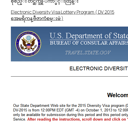
စုစည္း တင္ဆက္သူ-ေက်ာ္မင္းထြန္း
Electronic Diversity Visa Lottery Program ( DV 2015
အေမရိကန္ ဗီဇာကံစမ္းမဲ )