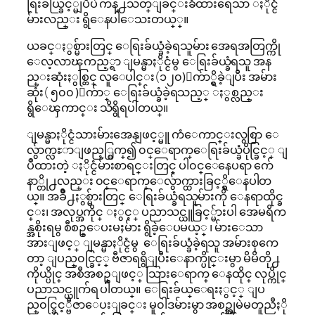
ရြးခ်ယ္ခြင့္မျပဳပဲ ကန္႕သတ္ျခင္းခံထားရေသာ ႏိုင္ငံ
မ်ားလည္း ရွိေနပါေသးတယ္္။
ယခင္ႏွစ္မ်ားတြင္ ေရြးခ်ယ္ခံခဲ့ရသူမ်ား အေရအတြက္ကို
ေလ့လာၾကည့္ရာ ျမန္မာႏိုင္ငံမွ ေရြးခ်ယ္ခံရသူ အန
ည္းဆုံးႏွစ္တြင္ လူေပါင္း(၁၂၀)ေက်ာ္ရွိခဲ့ျပီး အမ်ား
ဆုံး( ၅၀၀ )ေက်ာ္ ေရြးခ်ယ္ခံခဲ့ရသည့္ ႏွစ္လည္း
ရွိေၾကာင္း သိရွိရပါတယ္။
ျမန္မာႏိုင္ငံသားမ်ားအေနျဖင့္မူ ကံေကာင္းလွစြာ ေ
လွ်ာက္လႊာျဖည့္စြက္၍ ၀င္ေရာက္ေရြးခ်ယ္ခံပိုင္ခြင့္ ျ
ပဳထားတဲ့ ႏိုင္ငံမ်ားစာရင္းတြင္ ပါ၀င္ေနေပရာ က်ေ
နာ္တို႕လည္း ၀င္ေရာက္ေလွ်ာက္ထားခြင့္ရွိေနပါတ
ယ္။ အခ်ိဳ႕ႏွစ္မ်ားတြင္ ေရြးခ်ယ္ခံရသူမ်ားကို ေနရာထိုင္ခ
င္း၊ အလုပ္အကိုင္ ႏွင့္ ပညာသင္ယူခြင့္မ်ားပါ အေမရိက
န္အစိုးရမွ စီစဥ္ေပးမႈမ်ား ရွိခဲ့ေပမယ့္ ၊ မ်ားေသာ
အားျဖင့္ ျမန္မာႏိုင္ငံမွ ေရြးခ်ယ္ခံခဲ့ရသူ အမ်ားစုကေ
တာ့ ျပည္၀င္ခြင့္ ဗီဇာရရွိျပီးေနာက္ပိုင္းမွာ မိမိတို႕
ကိုယ္ပိုင္ အစီအစဥ္ျဖင့္ သြားေရာက္ ေနထိုင္ လုပ္ကိုင္
ပညာသင္ယူက်ရ ပါတယ္။ ေရြးခ်ယ္ေရးႏွင့္ ျပ
ည္၀င္ခြင့္ဗီဇာေပးျခင္း မူ၀ါဒမ်ားမွာ အစဥ္အျမဲမတူညီႏို