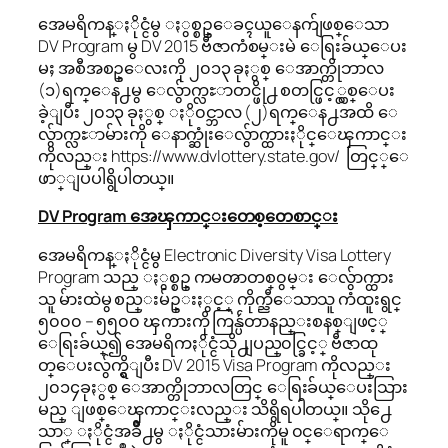
အေမရိကန္ႏိုင္ငံမွ ႏွစ္စဥ္ေခၚယူေနက်ျဖစ္ေသာ
DV Program မွ DV 2015 ဗီဇာကံစမ္းမဲ ေရြးခ်ယ္ေပး
မႈ အစီအစဥ္ေလးကို ၂၀၁၃ ခုႏွစ္ ေအာက္တိုဘာလ
(၁)ရက္ေန႕မွ ေလွ်ာက္လႊာတင္ဖို႕ စတင္ဖြင့္လွစ္ေပး
ခဲ့ျပီး ၂၀၁၃ ခုႏွစ္ ႏို၀င္ဘာလ (၂)ရက္ေန႕အထိ ေ
လွ်ာက္လႊာမ်ားကို ေနာက္ဆုံးေလွ်ာက္ထားႏိုင္ေၾကာင္း
ကိုလည္း https://www.dvlottery.state.gov/ တြင္္ေ
ဖာ္ျပပါရွိပါတယ္။
DV Program အေၾကာင္းတေစ့တေစာင္း
အေမရိကန္ႏိုင္ငံမွ Electronic Diversity Visa Lottery
Program သည္ ႏွစ္စဥ္ ကမၻာတစ္၀ွမ္း ေလွ်ာက္ထား
သူ မ်ားထဲမွ စည္းမ်ဥ္းႏွင့္ ကိုက္ညီေသာသူ ကံထူးရွင္
၅၀၀၀ – ၅၅၀၀ ၾကားကို ကြန္ပ်ဴတာနည္းစနစ္ျဖင့္
ေရြးခ်ယ္၍ အေမရိကႏိုင္ငံသို႕ျပည္၀င္ခြင့္ ဗီဇာထု
တ္ေပးလွ်က္ရွိျပီး DV 2015 Visa Program ကိုလည္း
၂၀၁၄ခုႏွစ္ ေအာက္တိုဘာလတြင္ ေရြးခ်ယ္ေပးသြား
မည္ ျဖစ္ေၾကာင္းလည္း သိရွိရပါတယ္။ သို႕ေ
သာ္ ႏိုင္ငံအခ်ိဳ႕မွ ႏိုင္ငံသားမ်ားကိုမူ ၀င္ေရာက္ေ