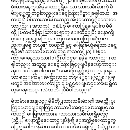
မိေရြးခ်ယ္ခံရလွ်င္ အသက္( ၂၁ )ႏွစ္ေအာက္ သားသ
မီးမ်ားအနက္မွ အိမ္ေထာင္မရွိေသာ သားသမီးမ်ားကို မိ
မိႏွင့္အတူ တစ္ပါတည္းေခၚသြားႏိုင္မွာျဖစ္ပါတယ္။ အ
ကယ္၍ မိမိသားသမီးမ်ားသည္ အိမ္ေထာင္မရွိေသးေ
သာ္လည္း အသက္(၂၁)ႏွစ္ ေက်ာ္လြန္ေနပါက မိမိ
တို႕ပထမဦးစြာ သြားေရာက္ ေနထိုင္ျပီး ေနာက္ပို
င္း ၁ႏွစ္ခန္႕အတြင္းတြင္ ေခၚယူသြားႏိုင္မွာလ
ည္းျဖစ္ပါတယ္။ * တၾကိမ္တြင္ ေရြးခ်ယ္ခံရေသာ ဖခင္တ
စ္ဦး၏ သားသမီးမ်ားထဲတြင္ အသက္(၂၁)ႏွစ္ေ
က်ာ္ေနေသာ သား(၁)ဦး ပါ၀င္ေနခဲ့ေသာ္လည္း တ
စ္ပါတည္း အတူတူ ေခၚသြားခြင့္ျပဳခဲ့ေၾကာင္း
ၾကားသိရဖူးပါတယ္။ * အေမရိကန္သံရုံးမွ ထုတ္ျပန္ေ
သာ စည္းကမ္းခ်က္မ်ားသည္ တစ္ႏွစ္ႏွင့္တစ္ႏွစ္
မတူပဲ အခါအားေလ်ာ္စြာ ျပင္ဆင္ေျပာင္းလဲမႈ ရွိတ
တ္ေၾကာင္းလဲ သတိျပဳမိပါတယ္္ ။*
မိဘမ်ားအေနျဖင့္ မိမိတို႕သားသမီးမ်ား၏ အမည္ကို ပူး
တြဲေဖာ္ျပရာတြင္ သားသမီးအရင္းမ်ားအျပင္ အ
ကယ္၍ ေမြးစားထားေသာသားသမီးမ်ားရွိခဲ့လွ်င္
(သို႕) ေနာက္အိမ္ေထာင္ျပဳခဲ့၍ ေနာက္အိမ္ေထာင္ဖက္မွ
ခင္ပြန္းပါ – ဇနီးမယားပါ သားသမီးမ်ားရွိလွ်င္ (သို႕) အေ