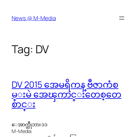
Skip
to
News @ M-Media
content
Tag:
DV
DV 2015 အေမရိကန္ ဗီဇာကံစ
မ္းမဲ အေၾကာင္းတေစ့တေ
စာင္း
ေအာက္တိိုဘာ၊ ၁၁
M-Media