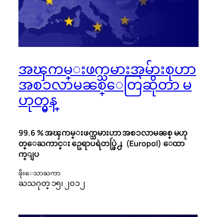
အၾကမ္းဖက္သမားအမ်ားစုဟာ
အစၥလာမၼစ္ေတြဆိုတာ မ
ဟုတ္မွန္
99.6 % အၾကမ္းဖက္သမားဟာ အစၥလာမၼစ္ မဟု
တ္ေႀကာင္း ဥေရာပရဲတပ္ဖြဲ႕ (Europol) ေထာ
က္ျပ
ဖိုးေသာႀကာ
ႀသဂုတ္ ၁၅၊ ၂၀၁၂