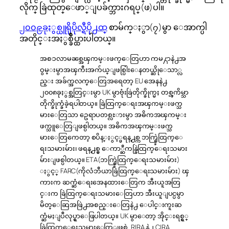
လိုက္ ခြဲထုတ္ေဖာ္ျပခ်က္ဘားဂရပ္(ဖ)ပါ။
၂၀၀၉ခုႏွစ္ယူရိုပိုလ္ရီပို႕ထ္
စာမ်က္ႏွာ(၇)မွာ ေအာက္ပါ
အတိုင္းအႏွစ္ခ်ဳပ္ထားပါတယ္။
အစၥလာမၼစ္အၾကမ္းဖက္ေတြဟာ ကမ႓ာနဲ႕အ
ဝွမ္းမွာအၾကီးအက်ယ္ျဖစ္ပြါးေနတယ္ဆိုေသာ္လ
ည္း အခ်က္အလက္ေတြအရေတာ့ EU အေနနဲ႕
၂၀၀၈ခုႏွစ္အတြင္းမွာ UK မွာဗုံးခြဲတိုက္ခိုက္မႈ တစ္ၾကိမ္သာ
တိုက္ခိုက္ခံခဲ့ရပါတယ္။ ခြဲထြက္ေရးအၾကမ္းဖက္သ
မားေတြသာ ဥေရာပတစ္လႊားမွာ အဓိကအၾကမ္း
ဖက္သူေတြျဖစ္ပါတယ္။ အဓိကအၾကမ္းဖက္သ
မားေတြကေတာ့ စပိန္ႏွင့္ဖရန္႕စ္က ဘက္စ္ခြဲထြက္ေ
ရးသမားမ်ား၊ ဖရန္႕စ္မွ ေကာ္ဆီကန္ခြဲထြက္ေရးသမား
မ်ားျဖစ္ပါတယ္။ ETA(ဘက္စ္ခြဲထြက္ေရးသမားမ်ား)
ႏွင့္ FARC(ကိုလံဘီယာခြဲထြက္ေရးသမားမ်ား) ၾ
ကားက ဆက္ဆံေရးအေနထားေတြက အီးယူအတြ
င္းက ခြဲထြက္ေရးသမားေတြဟာ အီးယူျပင္ပမွာ
မိတ္ေဆြအဖြဲ႕အစည္းေတြနဲ႕ ေပါင္းကူးဆ
က္ဆံမႈျပဳလုပ္ရွာေဖြပါတယ္။ UK မွာေတာ့ အိုင္းရစ္ရွ္
ခြဲထြက္ေရးသမားေတြျဖစ္တဲ့ RIRA နဲ႕ CIRA