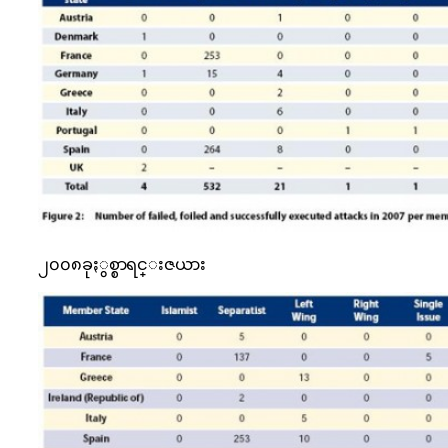
၂၀၀၈ခုႏွစ္စာရင္းဇယား