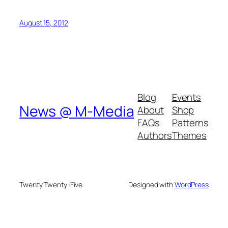
August 15, 2012
Blog
Events
News @ M-Media
About
Shop
FAQs
Patterns
Authors
Themes
Twenty Twenty-Five
Designed with
WordPress