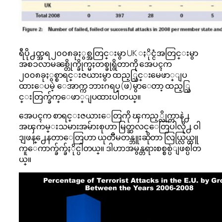
ရီပို႕ထ္အရ ၂၀၀၈ခုႏွစ္အတြင္းမွာ UK ႏိုင္ငံအတြင္းမွာ
အစၥလာမၼစ္တိုက္ခိုက္မႈတစ္ခုရွိတာကို အေပၚက
၂၀၀၈ခုႏွစ္စာရင္းဇယားမွာ ထည့္သြင္းမေဖာ္ျပ
ထားေပမဲ့ ေအာက္က ဘားဂရပ္(ဖ)မွာေတာ့ ထည့္သြ
င္းတြက္ခ်က္ေဖာ္ျပထားပါတယ္။
အေပၚက စာရင္းဇယားေတြကို ၾကည့္လိုက္တာနဲ႕
အၾကမ္းသမားအမ်ားစုဟာ မြတ္ဆလင္ေတြပါလို႕ ဝါ
ဒျဖန္႕ေနတာေတြဟာ ယုတၱိမတန္ဘူးဆိုတာ လြယ္လြယ္ကူ
ကူေကာက္ခ်က္ခ်ႏိုင္ပါတယ္။ ဒါဟာအမွန္တရားစစ္စစ္ပဲျဖစ္ပါတ
ယ္။