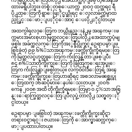
ထားမရွိပါဘူး။ တစ္စံုတစ္ေယာက္က ၂၀၀၇ ထက္အရင္ ရီ
ပို႕ထ္ေတြကို ရွာေဖြႏိုင္မယ္ဆိုရင္ ေလ့လာခ်က္ထဲမွာထ
ည့္သြင္းေဖာ္ျပႏိုင္ေအာင္ ေပးပို႕ႏိုင္ပါတယ္။
အထက္ပါရလဒ္ေတြက ဘယ္လိုနည္းနဲ႕မွ အၾကမ္းဖ
က္သမားအမ်ားစုဟာ မြတ္ဆလင္ေတြပါလို႕ အေထာက္အပံ့မျ
ဖစ္ပါ။ အခ်က္အလက္ေတြကိုအႏွစ္ခ်ဳပ္လိုက္ရင္ ဥေရာပမွာျဖ
စ္ပြါးခဲ့တဲ့ ၉၉.၆%ေသာအၾကမ္းဖက္တိုက္ခိုက္ခံရမႈေတြ
ကို မြတ္ဆလင္မဟုတ္သူေတြက က်ဴးလြန္ခဲ့တာျဖစ္ျပီး
၈၄.၈%ေသာတိုက္ခိုက္မႈေတြကို ခြဲထြက္ေရးအုပ္စုေ
တြက က်ဴးလြန္တာျဖစ္ပါတယ္။ လက္ဝဲဝါဒီေတြရဲ့ အၾ
ကမ္းဖက္တိုက္ခိုက္မႈေတြဟာဆိုရင္ အစၥလာမၼစ္အုပ္စု
ေတြထက္ ၁၆ဆပိုမ်ားေနပါေသးတယ္။ ၂၀၀၆
ကေန ၂၀၀၈ အထိ တိုက္ခိုက္ခံရမႈေတြမွာ ၀.၄%သာ အစြ
န္းေရာက္မြတ္ဆလင္ေတြျပဳလုပ္ခဲ့တာလို႕ သတ္မွတ္ႏို
င္ပါတယ္။
ဥေရာပမွာ ျဖစ္ပြါးတဲ့ အၾကမ္းဖက္တိုက္ခိုက္မႈဆိုင္ရာ
တရားဝင္စာရင္း ဇယားေတြကို ေအာက္မွာဆက္လက္ေ
ဖာ္ျပထားပါတယ္။