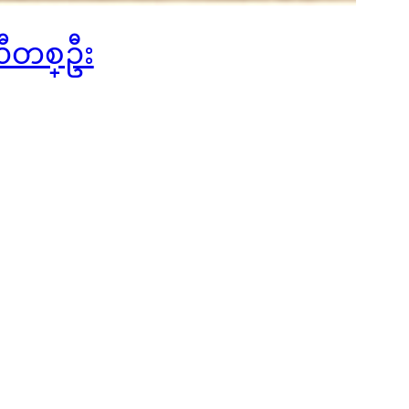
တစ္ဦး