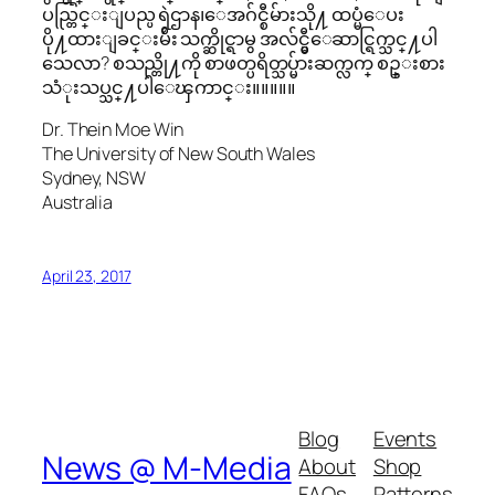
ပည္တြင္းျပည္ပ ရဲဌာန၊ေအဂ်င္စီမ်ားသို႔ ထပ္မံေပး
ပို႔ထားျခင္းမ်ိဴး သက္ဆိုင္ရာမွ အလ်င္မွီေဆာင္ရြက္သင္႔ပါ
သေလာ? စသည္တို႔ကို စာဖတ္ပရိတ္သပ္မ်ားဆက္လက္ စဥ္းစား
သံုးသပ္သင္႔ပါေၾကာင္း။။။။။
Dr. Thein Moe Win
The University of New South Wales
Sydney, NSW
Australia
April 23, 2017
Blog
Events
News @ M-Media
About
Shop
FAQs
Patterns