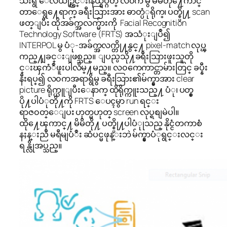
သီးရွိ ေလယဥ္ကြင္း၊နယ္စပ္ဂိတ္ လ၀က မွ မိမိတို႔ေကာင္
တာေရွ႔ေရာက္ ခရီးသြားအား ဓာတ္ပံုရိုက္၊ ပတ္စ္ပို႔ scan
ဖတ္ျပီး ထိုအခ်က္အလက္မ်ားကို Facial Recognition
Technology Software (FRTS) အသံုးျပဳ၍
INTERPOL မွ ပံု-အခ်က္အလက္တို႔နွင္႔ pixel-match လုပ္ၾ
ကည္႔ျခင္းျဖစ္သည္။ ျပည္ပသို႔ခရီးသြားဖူးသူတို
င္းၾကံဳဖူးပါလိမ္႔မည္။ လ၀ကေကာင္တာမ်ားတြင္ ခပ္နီး
နီးရပ္၍ လ၀ကအရာရွိမွ ခရီးသြား၏မ်က္နွာအား clear
picture ရိုက္ယူျပီးေနာက္ ထိုရိုက္ကူးသည္႔ ပံု၊ ပတ္စ္
ပို႔ပါပံုတို႔ကို FRTS ေပၚမွာ run ရင္း
ရာဇ၀တ္ေျပး ဟုတ္မဟုတ္ screen လုပ္ရစျမဲပါ။
ထို႔ေၾကာင္႔ မိမိတို႔ ပတ္စ္ပို႔ပါပံုုသည္ နိုင္ငံတကာစံ
နႈန္းညီ မရီမျပံဳး ဆံပင္မဖုန္းဘဲ မ်က္နွာပံုရွင္းလင္း
ရန္လိုအပ္သည္။