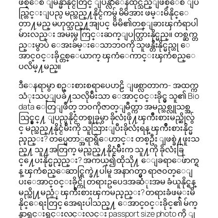
ဖစ္ေစ ျမန္မာနိုင္ငံတြင္ ျပန္လာေနထိုင္သည္ျဖစ္ေစ ျပ
ည္တြင္းျပည္ပ မည္သည္႔နိုင္ငံကမွ် မိမိအား ဖမ္းမိနိုင္ေ
တာ႔မည္ မဟုတ္သည္႔အျပင္ မိမိ၏တစ္ျခားၾကံရာပါ
မ်ားလည္း အမႈမွ ကြင္းဆက္ျပတ္သြားနိုင္မည္။ တစ္ဆက္တ
ည္းမွာပဲ ေအးခ်မ္းေသာဘ၀ကို သူဖန္တီးနိုင္မည္ဟု ေ
အာင္၀င္းခိုင္တစ္ေယာက္ ၾကံေကာင္းၾကံစည္ေ
ပလိမ္႔မည္။
ဒီေနရာမွာ စဥ္းစားစရာပေဟဠိ ျဖစ္လာတာက- အထက္က
သံုးသပ္ျပခဲ႔သလိုမ်ိဴးသာ ေအာင္၀င္းခိုင္မွ သူ၏ Bio
data ေတြျဖဳတ္ ဘ၀ကိုဇာတ္ျမဳတ္ကာ အမည္သစ္လူသစ္အ
သြင္နွင္႔ ျပည္ပနိုင္ငံတစ္ခုခုမွာ ခိုလံႈဖို႔ၾကိဳးစားမည္ဆိုလွ်
င္ မည္သည္႔နိုင္ငံမ်ိဴးကို သူသြားျပီးခိုလံႈရန္ ၾကိဳးစားနိုင္မ
ည္နည္း? တပ္မေတာ္အရာရွိေဟာင္း တစ္ဦး ျဖစ္ခဲ႔ဖူးသ
ည္႔ သူ႔အတြက္ မည္သည္႔နိုင္ငံမ်ိဴးက သူ႔ကို ခိုလံႈခြ
င္႔ေပးနိုင္မည္နည္း? အကယ္၍ထိုသို႔ ေျခရာေဖ်ာက္ရ
န္ ၾကံစည္ေဆာင္ရြက္ခဲ႔ပါမူ အနာဂတ္မွာ ရာဇ၀တ္ေျ
ပးေအာင္၀င္းခိုင္ကို တရားဥပေဒအဆံုးအမ ခံယူနိုင္ရန္
မည္သို႔မည္ပံု ၾကိဳးစားၾကမည္နည္း? တရားခံဖမ္းမိ
နိုင္ေရးတြင္ အေရးပါသည္႔ ေအာင္၀င္းခိုင္၏ မ်က္
နွာရွင္းရွင္းလင္းလင္း passport size photo ကို ျ