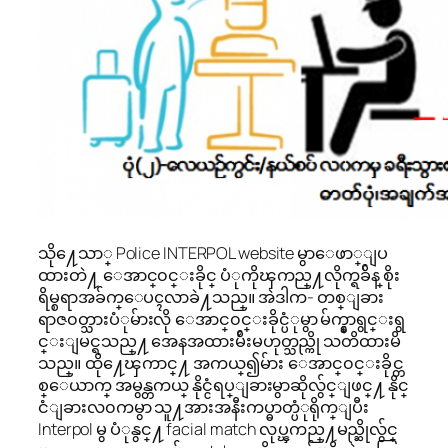
သို႔ေသာ္ Police INTERPOL website မွာေဖာ္ျပ
ထားတဲ႔ ေအာင္၀င္းခိုင္ ပံုကိုၾကည္႔လိုက္ရခ်ိန္ စိုး
ရိမ္စရာအခ်က္ေပၚလာခဲ႔သည္။ အဲဒါက- တစ္ျခား
ရာဇ၀တ္သားပံုမ်ားလို ေအာင္၀င္းခိုင္ပံုမွာ မ်က္နွာရွင္းရွ
င္းျမင္ရသည္႔ အေနအထားမ်ိဴးမဟုတ္သည္ကို သတိထားမိ
သည္။ ထို႔ေၾကာင္႔ အကယ္၍မ်ား ေအာင္၀င္းခိုင္တ
စ္ေယာက္ အမွန္တကယ္ နိုင္ငံရပ္ျခားမွာဆိုလွ်င္ျဖင္႔ နိုင္
ငံျခားလ၀ကမွာ သူ႔အားအနီးကပ္ဓာတ္ပံုရိုက္ျပီး
Interpol မွ ပံုနွင္႔ facial match လုပ္ၾကည္႔မည္ဆိုလွ်င္