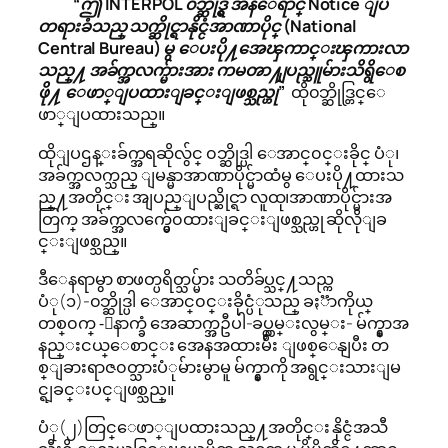
“ဤ INTERPOL ၀ဘ္ဆိုဒ္ရွိ အနီေရာင္ Notice ျပ
တရားခံသည္ သက္ဆိုင္ရာနိုင္ငံအာဏာပိုင္ (National
Central Bureau) မွ ေပးပို႔အေၾကာင္းၾကားလာ
သည္႔ အခ်က္အလက္မ်ားအား ကမၻာ႔ျပည္သူမ်ားသိရွိေစ
ဖို႔ ေဖာ္ျပထားျခင္းျဖစ္သည္ဟု”
ထို၀ဘ္ဆိုဒ္တြင္ေ
ဖာ္ျပထားသည္။
ထိုျပဌန္းခ်က္အရဆိုလွ်င္ ၀ဘ္ဆိုဒ္ပါ ေအာင္၀င္းခိုင္ ပံု၊
အခ်က္အလက္သည္ ျမန္မာအာဏာပိုင္မ်ာထံမွ ေပးပို႔ထားသ
ည္႔အတိုင္း အျပည္ျပည္ဆိုင္ရာ လူထု၊အာဏာပိုင္မ်ားအ
တြက္ အခ်က္အလက္မွ်ေ၀ထားျခင္းျဖစ္သည္ဟု ဆိုလိုျခ
င္းျဖစ္သည္။
ဒီေနရာမွာ စာဖတ္ပရိတ္သပ္မ်ား သတိခ်ပ္သင္႔သည္က
ပံု(၁)-၀ဘ္ဆိုဒ္ပါ ေအာင္၀င္းခိုင္ပံုသည္ ခႏၱာကိုယ္
တစ္၀က္ -ေနာက္ခံ အေဆာက္အဦပါ-ခပ္လွမ္းလွမ္း- မ်က္နွာအ
နည္းငယ္ေစာင္း အေနအထားမ်ိဴး ျဖစ္ေနျပီး တ
စ္ျခားရာဇ၀တ္သားပံုမ်ားမွာမူ မ်က္နွာကို အရွင္းသားျမ
င္ရျခင္းပင္ျဖစ္သည္။
ပံု(၂)တြင္ေဖာ္ျပထားသည္႔အတိုင္း နိုင္ငံအသီ