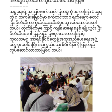
ဂါဇာတွင် ပိုလီယိုကာကွယ်ဆေးစီမံကိန်း ပြန်စ
—————–
အစ္စရေးရဲ့ အကြမ်းဖက်သတ်ဖြတ်မှုကို ၁၁ လကြာ ခံနေရ
တဲ့ ဂါဇာကမ်းမြှောင်မှာ စက်တင်ဘာ ၁ ရက်နေ့က စတင်
ပြီး ပိုလီယိုကာကွယ်ဆေးထိုးနှံမှုတွေ လုပ်ဆောင်နေပါ
တယ်။ တိုက်ခိုက်မှုကြောင့် ကျန်းမာရေးစနစ် ချို့ယွင်းပြီး
ပိုလီယိုရောဂါ ပြန်လည်ဖြစ်ပွားလာတာကြောင့်
ကုလသမဂ္ဂ၊ အာရပ်နိုင်ငံတွေနဲ့ အကူအညီပေးရေးအဖွဲ့
တွေ ပူးပေါင်းပြီး ကာကွယ်ဆေးစီမံကိန်းကို ပြန်လည်
လုပ်ဆောင်လာတာ ဖြစ်ပါတယ်။