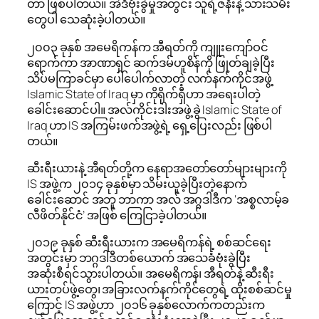
တာ ဖြစ်ပါတယ်။ အဲဒီဗုံးခွဲမှုအတွင်း သူရဲ့ဇနီးနဲ့ သားသမီး
တွေပါ သေဆုံးခဲ့ပါတယ်။
၂၀၀၃ ခုနှစ် အမေရိကန်က အီရတ်ကို ကျူးကျော်ဝင်
ရောက်ကာ အာဏာရှင် ဆက်ဒမ်ဟူစိန်ကို ဖြုတ်ချခဲ့ပြီး
သိပ်မကြာခင်မှာ ပေါ်ပေါက်လာတဲ့ လက်နက်ကိုင်အဖွဲ့
Islamic State of Iraq မှာ ကိုရိုက်ရှီဟာ အရေးပါတဲ့
ခေါင်းဆောင်ပါ။ အလ်ကိုင်းဒါးအဖွဲ့ခွဲ Islamic State of
Iraq ဟာ IS အကြမ်းဖက်အဖွဲ့ရဲ့ ရှေ့ပြေးလည်း ဖြစ်ပါ
တယ်။
ဆီးရီးယားနဲ့ အီရတ်တို့က နေရာအတော်တော်များများကို
IS အဖွဲ့က ၂၀၁၄ ခုနှစ်မှာ သိမ်းယူခဲ့ပြီးတဲ့နောက်
ခေါင်းဆောင် အဘူ ဘာကာ အလ် အဂ္ဂဒါဒီက ‘အစ္စလာမ့်ခ
လီဖိတ်နိုင်ငံ’ အဖြစ် ကြေငြာခဲ့ပါတယ်။
၂၀၁၉ ခုနှစ် ဆီးရီးယားက အမေရိကန်ရဲ့ စစ်ဆင်ရေး
အတွင်းမှာ ဘဂ္ဂဒါဒီတစ်ယောက် အသေခံဗုံးခွဲပြီး
အဆုံးစီရင်သွားပါတယ်။ အမေရိကန်၊ အီရတ်နဲ့ ဆီးရီး
ယားတပ်ဖွဲ့တွေ၊ အခြားလက်နက်ကိုင်တွေရဲ့ ထိုးစစ်ဆင်မှု
ကြောင့် IS အဖွဲ့ဟာ ၂၀၁၆ ခုနှစ်လောက်ကတည်းက