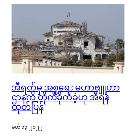
အီရတ်မှ အစ္စရေး မဟာဗျူဟာ
ဌာနကို တိုက်ခိုက်ခဲ့ဟု အီရန်
ထုတ်ပြန်
မတ် ၁၃၊ ၂၀၂၂