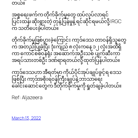
တယ်။
အစ္စရေးဖက်က တိုက်ခိုက်မှုတွေ ထပ်လုပ်လာရင်
ပြင်းထန်၊ ဆိုးရွားတဲ့ တုန့်ပြန်မှုနဲ့ ရင်ဆိုင်ရမယ်လို့ IRGC
က သတိပေးခဲ့ပါတယ်။
တိုက်ခိုက်မှုဖြစ်ပွားခဲ့ကြောင်း ကာ့ဒ်ဒေသ တာ၀န်ရှိသူတွေ
က အတည်ပြုခဲ့ပြီး ဒုံးကျည် ၈ လုံးကနေ ၁၂ လုံးအထိရှိ
ကာ ကောင်စစ်၀န်ရုံး အဆောက်အဦးသစ် ပျက်ဆီးကာ
အရပ်သားတစ်ဦး ဒဏ်ရာရတယ်လို့ ထုတ်ပြန်ပါတယ်။
ကာ့ဒ်ဒေသဟာ အီရတ်မှာ ကိုယ်ပိုင်အုပ်ချုပ်ခွင့်ရ ဒေသ
ဖြစ်ပြီး ကာ့ဒ်အစိုးရ၀န်ကြီးချုပ်နဲ့ ဘာသာရေး
ခေါင်းဆောင်တွေက ဒီတိုက်ခိုက်မှုကို ရှုတ်ချခဲ့ပါတယ်။
Ref: Aljazeera
March 13, 2022