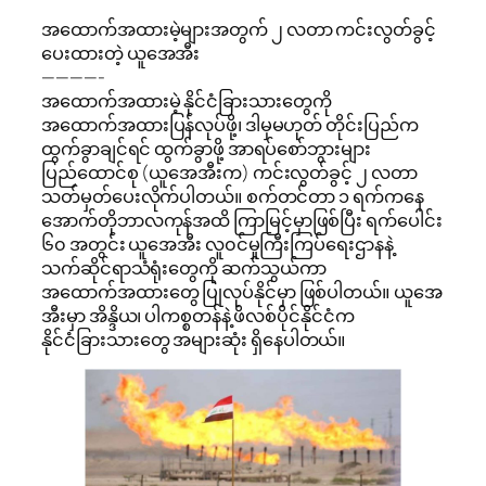
အထောက်အထားမဲ့များအတွက် ၂ လတာ ကင်းလွတ်ခွင့်
ပေးထားတဲ့ ယူအေအီး
————-
အထောက်အထားမဲ့ နိုင်ငံခြားသားတွေကို
အထောက်အထားပြန်လုပ်ဖို့၊ ဒါမှမဟုတ် တိုင်းပြည်က
ထွက်ခွာချင်ရင် ထွက်ခွာဖို့ အာရပ်စော်ဘွားများ
ပြည်ထောင်စု (ယူအေအီးက) ကင်းလွတ်ခွင့် ၂ လတာ
သတ်မှတ်ပေးလိုက်ပါတယ်။ စက်တင်တာ ၁ ရက်ကနေ
အောက်တိုဘာလကုန်အထိ ကြာမြင့်မှာဖြစ်ပြီး ရက်ပေါင်း
၆၀ အတွင်း ယူအေအီး လူ၀င်မှုကြီးကြပ်ရေးဌာနနဲ့
သက်ဆိုင်ရာသံရုံးတွေကို ဆက်သွယ်ကာ
အထောက်အထားတွေ ပြုလုပ်နိုင်မှာ ဖြစ်ပါတယ်။ ယူအေ
အီးမှာ အိန္ဒိယ၊ ပါကစ္စတန်နဲ့ ဖိလစ်ပိုင်နိုင်ငံက
နိုင်ငံခြားသားတွေ အများဆုံး ရှိနေပါတယ်။