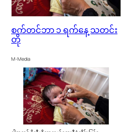
စက်တင်ဘာ ၁ ရက်နေ့ သတင်း
တို
M-Media