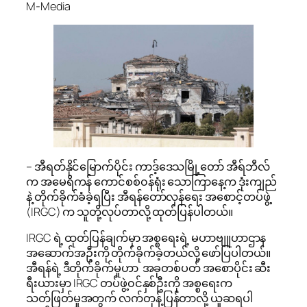
M-Media
– အီရတ်နိုင်မြောက်ပိုင်း ကာဒ့်ဒေသမြို့တော် အီရ်ဘီလ်
က အမေရိကန် ကောင်စစ်၀န်ရုံး သောကြာနေ့က ဒုံးကျည်
နဲ့ တိုက်ခိုက်ခံခဲ့ရပြီး အီရန်တော်လှန်ရေး အစောင့်တပ်ဖွဲ့
(IRGC) က သူတို့လုပ်တာလို့ ထုတ်ပြန်ပါတယ်။
IRGC ရဲ့ ထုတ်ပြန်ချက်မှာ အစ္စရေးရဲ့ မဟာဗျူဟာဌာန
အဆောက်အဦးကို တိုက်ခိုက်ခဲ့တယ်လို့ ဖော်ပြပါတယ်။
အီရန်ရဲ့ ဒီတိုက်ခိုက်မှုဟာ အခုတစ်ပတ် အစောပိုင်း ဆီး
ရီးယားမှာ IRGC တပ်ဖွဲ့၀င်နှစ်ဦးကို အစ္စရေးက
သတ်ဖြတ်မှုအတွက် လက်တုန့်ပြန်တာလို့ ယူဆရပါ