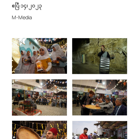
ဧပြီ ၁၄၊ ၂၀၂၃
M-Media