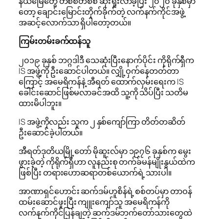
နယ်မြေတွေ တစ်စတစ်စ ဆုံးရှုံးလာခဲ့ပြီး ၂၀၂၀ ခုနှစ်မှာ
တော့ ချောင်းမြောင်းတိုက်ခိုက်တဲ့ လက်နက်ကိုင်အဖွဲ့
အဆင့်လောက်သာ ရှိပါတော့တယ်။
ကြမ်းတမ်းခက်ထန်သူ
၂၀၁၉ ခုနှစ် ဘဂ္ဂဒါဒီ သေဆုံးပြီးနောက်ပိုင်း ကိုရိုက်ရှီက
IS အဖွဲ့ကို ဦးဆောင်ပါတယ်။ လျှို့ဝှက်နေတတ်တာ
ကြောင့် အမေရိကန်နဲ့ အီရတ် ထောက်လှမ်းရေးက IS
ခေါင်းဆောင်ဖြစ်မလာခင်အထိ သူ့ကို သိပ်ပြီး သတိမ
ထားမိပါဘူး။
IS အဖွဲ့ကိုလည်း သူက ၂ နှစ်ကျော်ကြာ တိတ်တဆိတ်
ဦးဆောင်ခဲ့ပါတယ်။
အီရတ်ဒုတိယမြို့တော် မိုဆူးလ်မှာ ၁၉၇၆ ခုနှစ်က မွေး
ဖွားခဲ့တဲ့ ကိုရိုက်ရှီဟာ လူနည်းစု တက်ခ်မန်မျိုးနွယ်ထဲက
ဖြစ်ပြီး တရားဟောဆရာတစ်ယောက်ရဲ့ သားပါ။
အာဏာရှင်ဟောင်း ဆက်ဒမ်ဟူစိန်ရဲ့ စစ်တပ်မှာ တာဝန်
ထမ်းဆောင်ဖူးပြီး ကျူးကျော်သူ အမေရိကန်ကို
လက်နက်ကိုင်ပြန်ချတဲ့ ဆက်ဒမ်ဘက်​တော်သားတွေထဲ