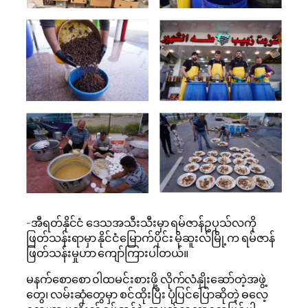
-အီရတ်နိုင်ငံ ဒေသအသီးသီးမှာ ရမ်ဇာန်ဥပုသ်လကို
ဖြတ်သန်းရာမှာ နိုင်ငံမြောက်ပိုင်း မိုဆူးလ်မြို့က ရမ်ဇာန်
ဖြတ်သန်းမှုဟာ ကျော်ကြားပါတယ်။
မနက်စောစော ၀ါထမင်းစားဖို့ လိုက်လံနှိုးဆော်တဲ့အဖွဲ့
တွေ၊ လမ်းဆုံတွေမှာ စင်ထိုးပြီး ပုံပြင်ပြောဆိုတဲ့ ဓလေ့