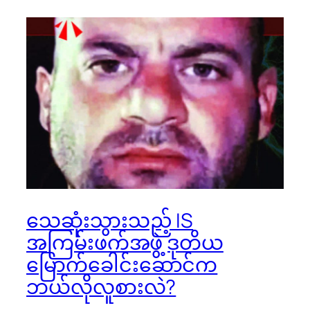
သေဆုံးသွားသည့် IS
အကြမ်းဖက်အဖွဲ့ ဒုတိယ
မြောက်ခေါင်းဆောင်က
ဘယ်လိုလူစားလဲ?