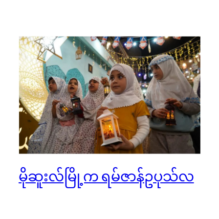
မိုဆူးလ်မြို့က ရမ်ဇာန်ဥပုသ်လ