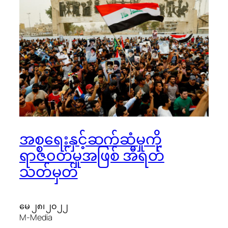
အစ္စရေးနှင့်ဆက်ဆံမှုကို
ရာဇ၀တ်မှုအဖြစ် အီရတ်
သတ်မှတ်
မေ ၂၈၊ ၂၀၂၂
M-Media