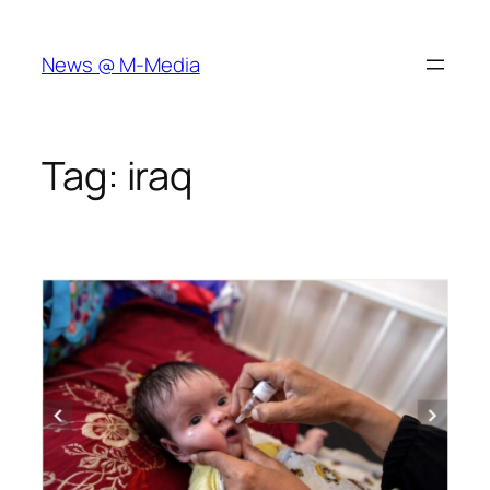
Skip
to
News @ M-Media
content
Tag:
iraq