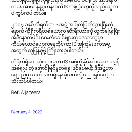
သတ်ဖြတ်မှုမှာ ကိုရိုက်ရှီက အဓိကပါဝင်ခဲ့ပြီး အာဖရိက
ကနေ အာဖဂန်နစ္စတန်အထိ IS အဖွဲ့ခွဲတွေကိုလည်း သူက
ပဲ ကွပ်ကဲပါတယ်။
၂၀၁၇ ခုနှစ် အီရတ်မှာ IS အဖွဲ့ အမြတ်ပြတ်သွားပြီးတဲ့
နောက် ကိုရိုက်ရှီတစ်ယောက် ဆီးရီးယားကို ထွက်ပြေးပြီး
အဲဒီနောက်ပိုင်း ဝေးလံခေါင်ဖျားတဲ့ဒေသတွေမှာ
ကိုယ်ယောင်ဖျောက်နေထိုင်ကာ IS အကြမ်းဖက်အဖွဲ့
အတွက် လူပြန်စုဖို့ ကြိုးစားခဲ့ပါတယ်။
ကိုရိုက်ရှီသေဆုံးသွားမှုဟာ IS အဖွဲ့ကို နှိမ်နှင်းမှုမှာ အလွန်
အရေးပါတဲ့ အောင်မြင်မှုတစ်ခု ဖြစ်​ပေမယ့် ဒီအဖွဲ့ဟာ
ရေရှည်မှာ ဆက်လက်ရှိနေအုံးမယ်လို့ ပညာရှင်တွေက
သုံးသပ်ပါတယ်။
Ref: Aljazeera
February 4, 2022