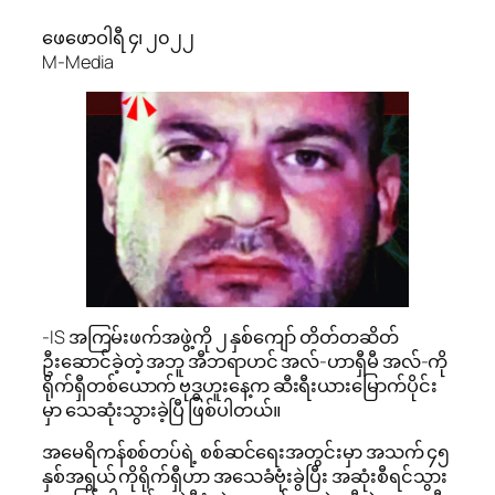
ဖေဖောဝါရီ ၄၊ ၂၀၂၂
M-Media
-IS အ​ကြမ်းဖက်အဖွဲ့ကို ၂ နှစ်ကျော် တိတ်တဆိတ်
ဦးဆောင်ခဲ့တဲ့ အဘူ အီဘရာဟင် အလ်-ဟာရှီမီ အလ်-ကို
ရိုက်ရှီတစ်ယောက် ဗုဒ္ဓဟူးနေ့က ဆီးရီးယားမြောက်ပိုင်း
မှာ သေဆုံးသွားခဲ့ပြီ ဖြစ်ပါတယ်။
အမေရိကန်စစ်တပ်ရဲ့ စစ်ဆင်ရေးအတွင်းမှာ အသက် ၄၅
နှစ်အရွယ် ကိုရိုက်ရှီဟာ အသေခံဗုံးခွဲပြီး အဆုံးစီရင်သွား