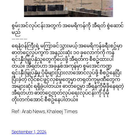
စွမ်းအင်လုပ်ငန်းအတွက် အမေရိကန်ကို အီရတ် စွဲဆောင်
မည်
————
ရေနံ၀န်ကြီးရဲ့ မကြာခင်သွားမယ့် အမေရိကန်ခရီးစဥ်မှာ
ဓာတ်ငွေ့လုပ်ကွက် အနည်းဆုံး ၁၀ ခုလောက်ကို ကန်
ရင်းနှီးမြှုပ်နှံသူတွေကိုပေးဖို့ အီရတ်က စီစဥ်ထားပါ
တယ်။ အီရတ်ဟာ အခုနှစ်အကုန်မှာ စွမ်းအင်ကဏ္ဍ
ရင်းနှီးမြှုပ်နှံမှု ပိုမိုများပြားလာအောင်လုပ်ဖို့ စီစဥ်နေပြီး
ပြီးခဲ့တဲ့ လိုင်စင်ဖွင့်လှစ်မှုတွေမှာ တရုတ်ကုမ္ပဏီတွေက
အများဆုံး ရရှိခဲ့ပါတယ်။ ဓာတ်ငွေ့မှာ အီရန်ကိုမှီခိုနေရတဲ့
အီရတ်ဟာ ဓာတ်ငွေ့ထုတ်လုပ်ရေးလုပ်ငန်းကို ပိုမို
တိုးတက်အောင် စီစဥ်နေပါတယ်။
Ref: Arab News, Khaleej Times
September 1, 2024