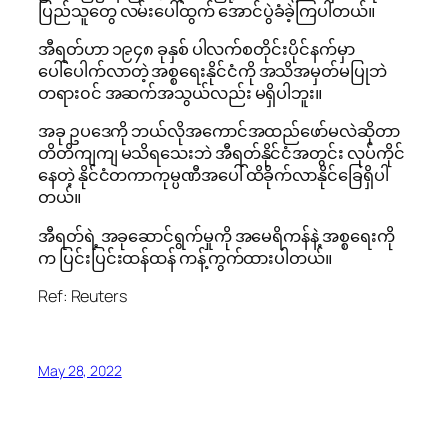
ပြည်သူတွေ လမ်းပေါ်ထွက် အောင်ပွဲခံခဲ့ကြပါတယ်။
အီရတ်ဟာ ၁၉၄၈ ခုနှစ် ပါလက်စတိုင်းပိုင်နက်မှာ
ပေါ်ပေါက်လာတဲ့ အစ္စရေးနိုင်ငံကို အသိအမှတ်မပြုဘဲ
တရား၀င် အဆက်အသွယ်လည်း မရှိပါဘူး။
အခု ဥပဒေကို ဘယ်လိုအကောင်အထည်ဖော်မလဲဆိုတာ
တိတိကျကျ မသိရသေးဘဲ အီရတ်နိုင်ငံအတွင်း လုပ်ကိုင်
နေတဲ့ နိုင်ငံတကာကုမ္ပဏီအပေါ် ထိခိုက်လာနိုင်ခြေရှိပါ
တယ်။
အီရတ်ရဲ့ အခုဆောင်ရွက်မှုကို အမေရိကန်နဲ့ အစ္စရေးကို
က ပြင်းပြင်းထန်ထန် ကန့်ကွက်ထားပါတယ်။
Ref: Reuters
May 28, 2022