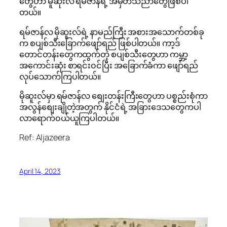
တွေဟာ မူဆိုးလ် ရမ်ဇာန်ရဲ့ အမှတ်သညာတွေဖြစ်ပါ
တယ်။
ရမ်ဇာန်လ မိုဆူးလ်ရဲ့ နာမည်ကြီး အစားအသောက်တစ်ခု
က စပျစ်သီးခြောက်ဖျော်ရည် ဖြစ်ပါတယ်။ ကာ့ဒ်
တောင်တန်းတွေကထွက်တဲ့ စပျစ်သီးတွေဟာ ကမ္ဘာ့
အကောင်းဆုံး စာရင်း၀င်ပြီး အခြောက်ခံကာ ဖျော်ရည်
လုပ်သောက်ကြပါတယ်။
မိုဆူးလ်မှာ ရမ်ဇာန်လ စျေးတန်းကြီးတွေဟာ ပစ္စည်းစုံကာ
အလွန်စျေးချိုတဲ့အတွက် နိုင်ငံရဲ့ အခြားဒေသတွေကပါ
လာရောက်၀ယ်ယူကြပါတယ်။
Ref: Aljazeera
April 14, 2023