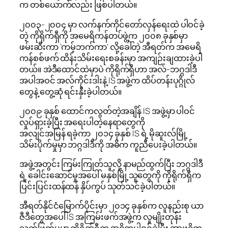
က တစ်ယောက်လည်း ဖြစ်ပါတယ်။
၂၀၀၃-၂၀၀၄ မှာ လက်နက်ကိုင်တော်လှန်ရေးထဲ ပါဝင်ခဲ့
တဲ့ ကိုရိုက်ရှီကို အမေရိကန်တပ်ဖွဲ့က ၂၀၀၈ ခုနှစ်မှာ
ဖမ်းဆီးကာ ‘ကမ့်ဘက်ကာ’ လို့ခေါ်တဲ့ အီရတ်က အမေရိ
ကန်စစ်ဖက် ထိန်းသိမ်းရေးစခန်းမှာ အကျဉ်းချထားခဲ့ပါ
တယ်။ အဲဒီထောင်ထဲမှာပဲ ကိုရိုက်ရှီဟာ အလ်-ဘဂ္ဂဒါဒီ
အပါအဝင် အလ်ကိုင်းဒါးနဲ့ IS အဖွဲ့က ထိပ်တန်းပုဂ္ဂိုလ်
တွေနဲ့ တွေ့ဆုံ ရင်းနှီးခဲ့ပါတယ်။
၂၀၀၉ ခုနှစ် ထောင်ကလွတ်တဲ့အချိန် IS အဖွဲ့မှာ ပါဝင်
လှုပ်ရှားခဲ့ပြီး အရေးပါတဲ့နေရာတွေကို
အလျင်အမြန် ရခဲ့ကာ ၂၀၁၄ ခုနှစ် IS ရဲ့ မိုဆူးလ်မြို့
သိမ်းပိုက်မှုမှာ ဘဂ္ဂဒါဒီကို အဓိက ကူညီပေးခဲ့ပါတယ်။
အဖွဲ့အတွင်း ကြမ်းကြုတ်သူလို့ နာမည်ထွက်ပြီး ဘဂ္ဂဒါဒီ
ရဲ့ ခေါင်းဆောင်မှုအပေါ် မနှစ်မြို့သူတွေကို ကိုရိုက်ရှီက
ပြင်းပြင်းထန်ထန် နှိပ်ကွပ် သုတ်သင်ခဲ့ပါတယ်။
အီရတ်နိုင်ငံမြောက်ပိုင်းမှာ ၂၀၁၄ ခုနှစ်က လူနည်းစု ယာ
ဇီဒီတွေအပေါ် IS အကြမ်းဖက်အဖွဲ့က လူမျိုးတုန်း