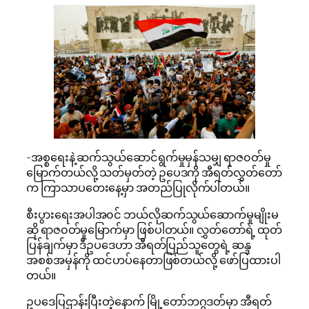
-အစ္စရေးနဲ့ ဆက်သွယ်ဆောင်ရွက်မှုမှန်သမျှ ရာဇ၀တ်မှု
မြောက်တယ်လို့ သတ်မှတ်တဲ့ ဥပေဒကို အီရတ်လွှတ်တော်
က ကြာသာပတေးနေ့မှာ အတည်ပြုလိုက်ပါတယ်။
စီးပွားရေးအပါအ၀င် ဘယ်လိုဆက်သွယ်ဆောက်မှုမျိုးမ
ဆို ရာဇ၀တ်မှုမြောက်မှာ ဖြစ်ပါတယ်။ လွှတ်တော်ရဲ့ ထုတ်
ပြန်ချက်မှာ ဒီဥပဒေဟာ အီရတ်ပြည်သူတွေရဲ့ ဆန္ဒ
အစစ်အမှန်ကို ထင်ဟပ်နေတာဖြစ်တယ်လို့ ဖော်ပြထားပါ
တယ်။
ဥပဒေပြဌာန်းပြီးတဲ့နောက် မြို့တော်ဘဂ္ဂဒတ်မှာ အီရတ်