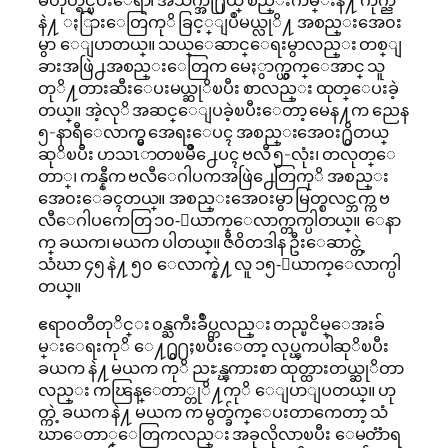
နဲ႔ ႏြားေတြကုိ ခြင့္ျပဳမယ္လုိ႔ အစည္းအေ၀း
မွာ ေျပာတယ္။ သယ္ေဆာင္ေရးမွာလည္း တစ္ျ
ခားအဖြဲ႕အစည္းေတြက မေႏွာက္ယွက္ေအာင္ သူ
တုိ႔တားဆီးေပးမယ္ဆုိၿပီး စာလည္း ထုတ္ေပးခဲ့
တယ္။ အဲ့လုိ အဆင္ေျပခဲ့ၿပီးေတာ့ မေန႔က ညေန
၅-နာရီေလာက္မွ အေရးေပၚ အစည္းအေ၀း႐ွိတယ္
ဆုိၿပီး ဟသၤာတၿမိဳ႕ေပၚ ဗလီ ၅-လုံး၊ တလုတ္ေ
တာ္၊ ကန္နီက ဗလီေဂါပကအဖြဲ႕ေတြကုိ အစည္း
အေ၀းေခၚတယ္။ အစည္းအေ၀းမွာ မြတ္စလင္ဘက္က ဗ
လီေဂါပကေတြ ၁၀-ေယာက္ေလာက္တက္ပါတယ္။ ေနာ
က္ ခယက၊ မယက ပါတယ္။ ဇီ၀ိတဒါန ဦးေဆာင္တဲ့
သံဃာ ၄၅ နဲ႔ ၅၀ ေလာက္နဲ႔ လူ ၁၅-ေယာက္ေလာက္ပါ
တယ္။
ဧရာ၀တီတုိင္း ၀န္ႀကီးခ်ဳပ္ကလည္း တည္ၿငိမ္ေအးခ်
မ္းေရးကုိ ေ႔႐ွ႐ႈၿပီးေတာ့ လုပ္ၾကပါဆုိၿပီး
ခယက နဲ႔ မယက ကုိ ညႊန္ၾကားစာ ထုတ္ထားတယ္ဆုိတာ
လည္း ကၽြန္ေတာ္တုိ႔ကုိ ေျပာျပတယ္။ ဟု
တ္ကဲ့ ခယက နဲ႔ မယက က မွတ္ခ်က္ေပးတာကေတာ့ သံ
ဃာေတာ္ေတြကလည္း အခုလိုလာၿပီး ေမတၱာရ