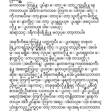
ကေလးေတြနဲ႔ ျပႆနာ ေတာ္ေတာ္တက္တယ္လို႔ ၾ
ကားတယ္။ အဲဒီက ကေလးေတြက ေပါက္ေခါင္း
ကို လာၿပီးေတာ့ နားေထာင္ေတာ့ သူတို႔က ဖိတ္ခ်င္တ
ယ္။ ေနာက္ပိုင္းေတာ့ ျပန္လုပ္မယ္။ ျပန္ေခၚေပးပါ
လို႔ ေျပာတယ္။ ဒါေပမယ့္
ဆရာသင္းရီက စိုးရိမ္လို႔ မလုပ္ေတာ့တာပါ။
အခုဒီကိစၥေတြနဲ႔ ပတ္သက္ၿပီး ေျပာရရင္ တစုတ
ဖြဲ႕က ရည္ရြယ္ခ်က္ရွိရွိနဲ႔ တိုင္းျပည္ တည္ၿငိမ္ေအးခ်
မ္းမႈ မရွိေအာင္ လုပ္ေနတာလို႔ ေျပာရမွာပဲ။ ေ
နာက္တပိုင္းက ပညာရည္ နိမ့္က်မႈေပါ့။ တသက္လံုး
Isolate (အထီးက်န္) ျဖစ္ေနတာကေန ကမာၻႀကီး
နဲ႔ အဆက္အသြယ္ ျပတ္ေနတယ္။ လြတ္လပ္စြာ ေျပာ
ဆိုေရးသားခြင့္နဲ႔ ဒီမိုကေရစီရဲ႕ အေျခခံသေဘာတ
ရားေတြကို မ်က္ေျချပတ္ေနရတဲ့ လူထုက ပညာရ
ည္နိမ့္က်မႈေၾကာင့္ တခုခုဆိုလို႔ရွိရင္ ကိုယ့္ရဲ႕စိတ္ခံ
စားခ်က္ကို ဦးစားေပးတယ္။ ေျပာင္းလဲ ျပဳျပင္လို႔
မရတဲ့အရာေတြကို ပိုၿပီးေတာ့ တန္ဖိုးထားေနၾက
တယ္။ အဲဒီျပႆနာေတြက အရင္းခံတယ္ေပါ့။ အေပၚ
ယံၾကည့္လိုက္ရင္ေတာ့ ဘာသာေရးအရ သေဘာထား