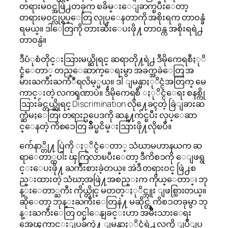
တရားမ၀င္အဖြဲ႕တခုက ၿခိမ္းေျခာက္ၿပီးေတာ့
တရားမ၀င္လုပ္ရပ္ေတြ လုုပ္ေနတာကို အစိုးရက တာ၀န္ခံ
ရမယ္။ ဒါေတြကို တားဆီးေပးဖို႔ တာ၀န္က အစိုးရရဲ႕
တာ၀န္ပဲ။
ဒီပံုစံတိုင္းသြားမယ္ဆိုရင္ ဆရာတို႔ရဲ႕ ဒီမိုကေရစီႏုိ
င္ငံေတာ္ တည္ေဆာက္ေရးမွာ အခက္အခဲေတြ အ
မ်ားႀကီးႀကံဳရလိမ့္မယ္။ ဒါ ျမန္မာႏုိင္ငံအတြက္ မေ
ကာင္းတဲ့ လကၡဏာပဲ။ ဒီမိုကေရစီ ႏုိင္ငံေရး စနစ္ကို
သြားခ်င္တယ္ဆိုရင္ Discrimination လို႔ေခၚတဲ့ ခြဲျခားဆ
က္ဆံမႈေတြ၊ တရားဥပေဒကို ဆန္႔က်င္ၿပီး လုပ္ေဆာ
င္ေနတဲ့ ကိစၥေတြ ခ်ဳပ္ၿငိမ္းသြားဖို႔လိုၿပီ။
က်ေနာ္တို႔ ပြဲကို ႏုိင္ငံေတာ္ သံဃာမဟာနယက ဆ
ရာေတာ္တပါး ၾကြလာၿပီးေတာ့ ဒီကိစၥကို ေျဖရွ
င္းေပးဖို႔ ႀကိဳးစားခဲ့တယ္။ အဲဒီ တရား၀င္ ဖြဲ႕စ
ည္းထားတဲ့ သံဃာ့အဖြဲ႔အစည္းက ကိုယ္ေတာ္၊ ဘု
န္းေတာ္ႀကီး ကိုယ္တိုင္ မတတ္ႏုိင္ဘူး ျဖစ္သြားတယ္။
ဆိုေတာ့ ဘုန္းႀကီးေတြနဲ႔ မဆိုင္တဲ့ ကိစၥတခုမွာ ဘု
န္းႀကီးေတြ ဝင္ပါေနျခင္းဟာ အမ်ိဳးသားေရး
အေၾကာင္းျပခ်က္နဲ႔ ျမန္မာႏုိင္ငံရဲ႕ လက္ရွိ ျပဳျပ