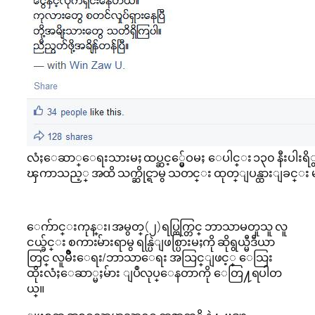
လံႈေဆာ္ေရးသားမႈ ထပ္ဆင့္မွ်ေဝမႈ ေပါင္း ၁၃၀ နီးပါးရိွ
ၾကာသည့္ အထိ သက္ဆိုင္ရာမွ သတင္း ထုတ္ျပန္ထားျခင္း 
ေက်ာင္းကုန္း၊ အမွတ္(၂)ရပ္ကြက္တြင္ ဘာသာမတူသူ လူ
ငယ္ခ်င္း စကားမ်ားရာမွ ရန္ပြဲျဖစ္ပြားမႈကို ဆိုရွယ္မီဒီယာ
တြင္ လူမ်ိဳးေရး/ဘာသာေရး အသြင္ျဖင့္ ေသြး
ထိုးလံႈေဆာ္မႈမ်ား ျပဳလုပ္ေနတာကို ေတြ႔ရပါတ
ယ္။