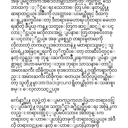
အခုျမင္ရတာက အစၥလာမ္ဘာသာကို တုိက္ခိုက္ခ်င္တဲ့ သေ
ဘာထက္ ႏုိင္ငံေရး သေဘာေတြ ပါေနတယ္လို႔
ဆရာထင္တယ္။ ဒါမ်ိဳးကို လႊတ္ထားေပးမယ္ဆိုရင္ ဒီထက္
ေရွ႕ဆက္ၿပီးေတာ့ ဒီတရားမေဟာရ၊ ဟိုတရား မေဟာ
ရဆိုတဲ့ ခ်ဳပ္ခ်ယ္ ကန္႔သတ္မႈေတြက ဆင့္ကဲဆင့္ကဲ ေပၚ
လာႏုိင္တယ္။ မလိုလားအပ္တဲ့ ျပႆနာေတြ တခုၿပီးတခု
ေပၚလာႏုိင္တယ္။ အခုျဖစ္ရပ္ဟာ တရားမွ်တမႈကို
လိုလားတဲ့ တကယ့္ဗုဒၶဘာသာနဲ႔ မတရားသျဖင့္ သူ
မ်ားရဲ႕အခြင့္အေရးကို လုိက္ၿပီးေတာ့ တာဆီးပိတ္ပင္ေ
နတဲ့ လူနည္းစု ဘုန္းႀကီးတခ်ိဳ႕ၾကားမွာ ျပႆနာ ျဖ
စ္လာရင္ ဒါဟာ မေကာင္းဘူး။ ဘုရား သာသနာေတာ္ကို
အမ်ားႀကီး ထိခိုက္တယ္။ ဗုဒၶဘာသာရဲ႕ ဂုဏ္သိကၡာကိုလ
ည္း အမ်ားႀကီး ထိခိုက္ေစတယ္။ ဒီလိုလုပ္ရဲတယ္ဆိုေ
တာ့ သူတို႔မွာ ဘာ Background ရွိတယ္ဆိုတာ ေသခ်ာစူး
စမ္း ေလ့လာသင့္တယ္။
က်ေနာ္တို႔ လုပ္ခဲ့တဲ့ ေျမာက္ဥကၠလာ ပြဲဟာ တရား၀င္ခြ
င့္ျပဳခ်က္နဲ႔ လုပ္တာ။ သက္ဆုိင္ရာ ခ႐ိုင္အုပ္ခ်ဳပ္ေရး အဖြဲ႕က
လည္း တရား၀င္ခြင့္ျပဳၿပီးသား။ အဲဒီတုန္းက
တရား၀င္ ေဟာေျပာပြဲတခုကို တရား၀င္လုပ္တယ္။ အဲဒီ
လို တရား၀င္လုပ္ေနတဲ့ ေဟာေျပာပြဲတခုကို