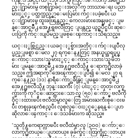
ည့္႐ြာမ်ားမွ တစ္႐ြာခ်င္းအလုိက္ ဘာသာေရး ပညာ
မ်ားႏွင့္ ပတ္သက္သည့္စာေမးပြဲမ်ား က်င္းပခဲ့ၿပီး ယ
င္း႐ြာမ်ားမွ ထူးခၽြန္သည့္ ကေလးမ်ားအေနျဖင့္ ျမ
န္ေအာင္ၿမိဳ႕ အေ႔ရွဗလီတြင္ ျပန္လည္ ယွဥ္ၿပိဳင္ၿပီး ဆုေ
ပးပြဲကို က်င္းပျပဳမည္ျဖစ္ေၾကာင္း သိရသည္။
ယင္းႏွစ္တြင္လည္း ယခင္ႏွစ္မ်ားအတိုင္း က်င္းပျပဳလု
ပ္မည္ျဖစ္ရာ ေမလ ၂၇ ရက္ေန႔တြင္ အနယ္နယ္အရပ္ရပ္မွ
ေက်ာင္းသား/သူ မ်ားႏွင့္ ေက်ာင္းသား/သူ မိဘ
မ်ား ျမန္ေအာင္ၿမိဳ႕ အေ႔႐ွဗလီသို႔ ေရာက္႐ွိလာခဲ့
သည္။ ဤအရာကုိအေၾကာင္းျပဳ၍ ေမလ ၂၇ ရ
က္ေန႔ည (၁၁) နာရီေက်ာ္အခ်ိန္တြင္ ျမန္ေအာင္ၿမိဳ႕
အေ႔႐ွဗလီသို႔ ဘုန္းႀကီး (၇) ပါးႏွင့္ တုတ္၊ လက္န
က္မ်ားကို ကုိင္ေဆာင္ထားေသာ လူ (၅၀) ေက်ာ္မွ ဗလီကို
ဝိုင္းထားၿပီး ဗလီထဲမွာလူေတြ အမ်ားႀကီးစုေဝးၿ
ပီး တစ္ခုခုၾကံစည္ၿပီး လူစုလူေဝးႏွင့္မေနရန္ ေျပာ
ဆိုလာေၾကာင္း ေဒသခံမ်ားက ဆိုသည္။
“သူတို႔ကေရာက္လာၿပီး ဗလီထဲမွာ လူ (၃၀၀) ေက်ာ္ေ
လာက္႐ွိတယ္ေျပာတယ္။ ခုခ်က္ခ်င္းထြက္ခိုင္းတယ္။