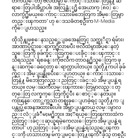
တကယ္ေတာ့ ဗလီထဲမွာ ေက်ာင္းသားေတြနဲ႔ ဆ
ရာေတြပါအိပ္တာပါ။ အလြန္ဆံုး႐ွိ အေယာက္ (၈၀) ေ
လာက္ပဲ႐ွိမယ္။ေက်ာင္းသားမိဘေတြက အိမ္ေတြမွာ
တည္းၾကတာ” ဟု ေဒသခံတစ္ဦးက M-Media
ကိုေျပာသည္။
ထိုသို႔ျဖစ္ေနသည့္အေျခအေနတြင္ သက္ဆုိင္ရာ ရဲမ်ား၊
အာဏာပိုင္မ်ားေရာက္႐ွိလာၿပီး ဗလီထဲမွာအိပ္ေနတဲ့
သူေတြကို ခုခ်က္ခ်င္းထြက္ေပးခိုင္းေၾကာင္း
သိရသည္။ “ရဲစခန္းကိုဗလီက တာဝန္႐ွိသူေတြက ဖု
န္းဆက္ေခၚေတာ့ ေရာက္လာပါတယ္။ သူတို႔ကပါ ခုခ်
က္ခ်င္း အိမ္ျပန္ဆိုၿပီးေျပာတယ္။ ေက်ာင္းသားေ
တြနဲ႔ မိဘေတြလည္း ညတြင္းခ်င္းပဲ အိမ္ျပန္ခဲ့ရ
တယ္။ လမ္းႀကိဳလမ္းၾကားေတြမွာလည္း တု
တ္ေတြ လက္နက္ေတြကိုင္ၿပီး ေစာင့္ေနတယ္။
ကၽြန္ေတာ္ဘက္ကသာ တစ္ခုခုေျပာခဲ့ရင္ သူတို႔က ျ
ပန္လုပ္မဲ့အေနအထားမ်ိဳးပါ။ အိမ္သာျပန္ရတယ္ လမ္းမွာလ
ည္း လံုျခံဳမႈမ႐ွိဘူး။ အႏၱရယ္ေတြၾကားထဲက
ညတြင္းခ်င္း ဆုယူရမဲ့ကေလးေတြက အိမ္ျပန္ခဲ့ရ
တာပါ” ဟု ညတြင္းခ်င္းအိမ္ျပန္ခဲ့ရသည့္အေၾကာ
င္းကို ဟသာၤတမွ မ်က္ျမင္ေတြ႔ၾကံဳခဲ့သူ တစ္ဦး