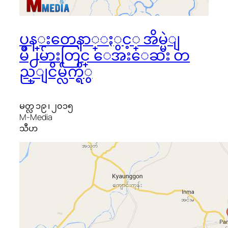
ပန္းတေနာ္ႏွင့္ အိမ္မဲျ
မိဳ႕မ်ားတြင္ ေအးေဆး တ
ည္ျငိမ္လ်က္ရိွ
မတ္လ ၁၉ ၊ ၂၀၁၅
M-Media
သီဟ