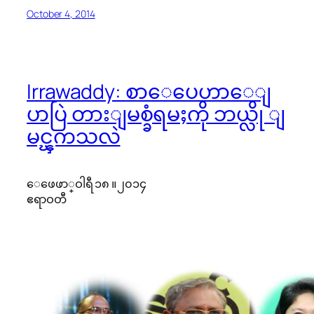
October 4, 2014
Irrawaddy: စာေပေဟာေျ
ပာပြဲ တားျမစ္ခံရမႈကို ဘယ္လို ျ
မင္ၾကသလဲ
ေဖေဖာ္ဝါရီ ၁၈ ။၂၀၁၄
ဧရာဝတီ