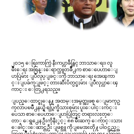
၂၀၁၅ ေရြးကာက္ပြဲ နီးကပ္လာခ်ိန္တြင္ ဘာသာေရး၊ လူ
မ်ိဳးေရး အစြန္းေရာက္သူတခ်ိဳ႕က စာေပေဟာေျ
ပာပြဲမ်ား ျပဳလုပ္ျခင္းကို ဘာသာေရး အေၾကာ
င္းျပခ်က္ျဖင့္ တားဆီးပိတ္ပင္မႈမ်ား ျပဳလုပ္လာေၾ
ကာင္း ေတြ႕ရသည္။
ျပည္ေထာင္စုေန႔ အထမ္းအမွတ္အျဖစ္ ေျမာက္ဥ
ကၠလာပၿမိဳ႕နယ္ရွိ ရပ္ကြက္မိသားစုမ်ား ပူးေပါင္းက်င္း
ပေသာ စာေပေဟာေျပာပြဲတြင္ တရားလႊတ္ေ
တာ္ ေရွ႕ေန ဦးကိုနီႏွင့္ ၈၈ မ်ိဳးဆက္ ေက်ာင္းသား
ေခါင္းေဆာင္တဦး ျဖစ္သူ ကိုျမေအးတို႔ ပါ၀င္သည့္အ
တြက္ မ်ိဳးခ်စ္သံဃာေတာ္မ်ား သမဂၢအဖြဲ႔က ကန္႔ကြက္