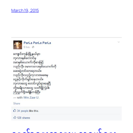
March 19, 2015