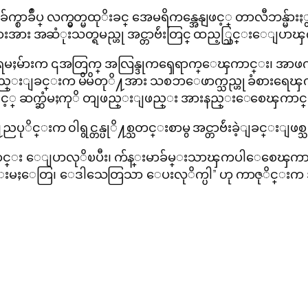
ခ်ဳပ္ လက္မွတ္မထုိးခင္ အေမရိကန္အေနျဖင့္ တာလီဘန္မ်ာ
မႈမ်ားအား အဆံုးသတ္ရမည္ဟု အင္တာဗ်ဴးတြင္ ထည့္သြင္းေျပာ
်ားက ၎အတြက္ အလြန္ဒုကၡေရာက္ေၾကာင္း၊ အာဖဂန္ႏုိင္င
ာ့နည္းျခင္းက မိမိတုိ႔အား သစၥာေဖာက္သည္ဟု ခံစားရေၾက
င့္ ဆက္ဆံမႈကုိ တျဖည္းျဖည္း အားနည္းေစေၾကာ
ိင္းက ၀ါရွင္တန္ပုိ႔စ္သတင္းစာမွ အင္တာဗ်ဴးခဲ့ျခင္းျဖစ္
င္း ေျပာလုိၿပီး၊ က်န္းမာခ်မ္းသာၾကပါေစေၾကာ
းမႈေတြ၊ ေဒါသေတြသာ ေပးလုိက္ပါ” ဟု ကာဇုိင္းက အ