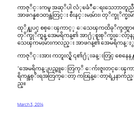
ကာဇုိင္းကမူ အဆုိပါ လံုၿခံဳေရးသေဘာတူညီခ်က္စာ
အာဖဂန္နစၥတန္အတြင္း စီးနင္းမႈမ်ား၊ တုိက္ခုိက္
ထုိ႔ျပင္ စစ္ေၾကာင့္ ေသေၾကထိခုိက္ဒဏ္ရာရမႈမ
တုိက္ခုိက္ရန္ အေမရိကန္၏ အာ႐ံုစူးစုိက္မႈေလ်
သေၾကမႈမ်ားကလည္း အာဖဂန္၏ အေမရိကန္ႏွ
ကာဇုိင္းအား ကဘူးလ္ရွိ ၎၏႐ံုးခန္းတြင္ စေနေန႔ညပု
“အေမရိကန္ျပည္သူေတြကုိ ေက်းဇူးတင္ေၾကာ
ရိကန္အစုိးရအတြက္ေတာ့ ကၽြန္ေတာ့ရဲ႕နာက်ည္
ည္။
March 3, 2014