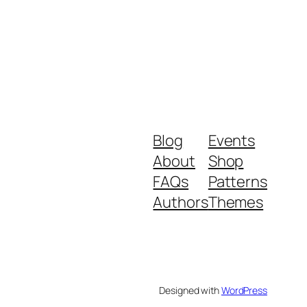
Blog
Events
About
Shop
FAQs
Patterns
Authors
Themes
Designed with
WordPress