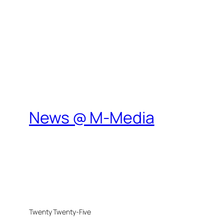
News @ M-Media
Twenty Twenty-Five