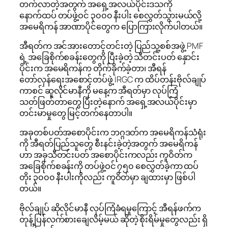
တက်လာတဲ့အတွက် အရှေ့အလယ်ပိုင်းဒသကို
နောက်ထပ် တပ်ဖွဲ့ဝင် ၃၀၀၀ နီးပါး စေလွှတ်သွားမယ်လို့
အမေရိကန် အာဏာပိုင်တွေက ပြောကြားလိုက်ပါတယ်။
အီရတ်က အင်အားတောင့်တင်းတဲ့ ပြည်သူ့စစ်အဖွဲ့ PMF
ရဲ့ အခြေစိုက်စခန်းတွေကို ပြီးခဲ့တဲ့ သီတင်းပတ် နှောင်း
ပိုင်းက အမေရိကန်က တိုက်ခိုက်ခဲ့တာ၊ အီရန်
တော်လှန်ရေးအစောင့်တပ်ဖွဲ့ IRGC က ထိပ်တန်းဗိုလ်ချုပ်
ကာစင် ဆူလိုင်မာနီကို မနေ့က အီရတ်မှာ လုပ်ကြံ
သတ်ဖြတ်တာတွေ ပြီးတဲ့နောက် အရှေ့အလယ်ပိုင်းမှာ
တင်းမာမှုတွေ မြင့်တက်နေတာပါ။
အခုတစ်ပတ်အစောပိုင်းက ဘဂ္ဂဒတ်က အမေရိကန်သံရုံး
ကို အီရတ်ပြည်သူတွေ စီးနင်းခဲ့တဲ့အတွက် အမေရိကန်
ဟာ အခုသီတင်းပတ် အစောပိုင်းကလည်း ကူဝိတ်က
အခြေစိုက်စခန်းကို တပ်ဖွဲ့ဝင် ၇၅၀ စေလွှတ်ခဲ့ကာ ထပ်
တိုး ၃၀၀၀ နီးပါးကိုလည်း ကူဝိတ်မှာ ချထားမှာ ဖြစ်ပါ
တယ်။
ဗိုလ်ချုပ် ဆိုလိုင်မာနီ လုပ်ကြံခံရမှုကြောင့် အီရန်ဖက်က
တုန့်ပြန်လက်စားချေလိမ့်မယ် ဆိုတဲ့ စိုးရိမ်မှုတွေလည်း ရှိ