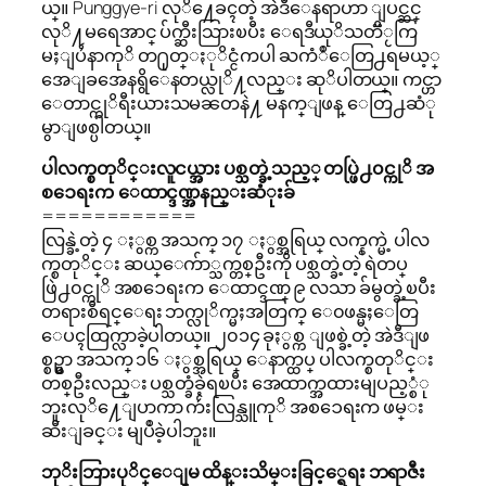
ယ္။ Punggye-ri လုိ႔ေခၚတဲ့ အဲဒီေနရာဟာ ျပင္ဆင္
လုိ႔မရေအာင္ ပ်က္ဆီးသြားၿပီး ေရဒီယုိသတၱိႂကြ
မႈျပႆနာကုိ တ႐ုတ္ႏုိင္ငံကပါ ႀကံဳေတြ႕ရမယ့္
အေျခအေနရွိေနတယ္လုိ႔လည္း ဆုိပါတယ္။ ကင္ဟာ
ေတာင္ကုိရီးယားသမၼတနဲ႔ မနက္ျဖန္ ေတြ႕ဆံု
မွာျဖစ္ပါတယ္။
ပါလက္စတုိင္းလူငယ္အား ပစ္သတ္ခဲ့သည့္ တပ္ဖြဲ႕၀င္ကုိ အ
စၥေရးက ေထာင္ဒဏ္အနည္းဆံုးခ်
============
လြန္ခဲ့တဲ့ ၄ ႏွစ္က အသက္ ၁၇ ႏွစ္အရြယ္ လက္နက္မဲ့ ပါလ
က္စတုိင္း ဆယ္ေက်ာ္သက္တစ္ဦးကို ပစ္သတ္ခဲ့တဲ့ ရဲတပ္
ဖြဲ႕၀င္ကုိ အစၥေရးက ေထာင္ဒဏ္ ၉ လသာ ခ်မွတ္ခဲ့ၿပီး
တရားစီရင္ေရး ဘက္လုိက္မႈအတြက္ ေ၀ဖန္မႈေတြ
ေပၚထြက္လာခဲ့ပါတယ္။ ၂၀၁၄ ခုႏွစ္က ျဖစ္ခဲ့တဲ့ အဲဒီျဖ
စ္စဥ္မွာ အသက္ ၁၆ ႏွစ္အရြယ္ ေနာက္ထပ္ ပါလက္စတုိင္း
တစ္ဦးလည္း ပစ္သတ္ခံခဲ့ရၿပီး အေထာက္အထားမျပည့္စံု
ဘူးလုိ႔ေျပာကာ က်ဴးလြန္သူကုိ အစၥေရးက ဖမ္း
ဆီးျခင္း မျပဳခဲ့ပါဘူး။
ဘုိးဘြားပုိင္ေျမ ထိန္းသိမ္းခြင့္ရေရး ဘရာဇီး