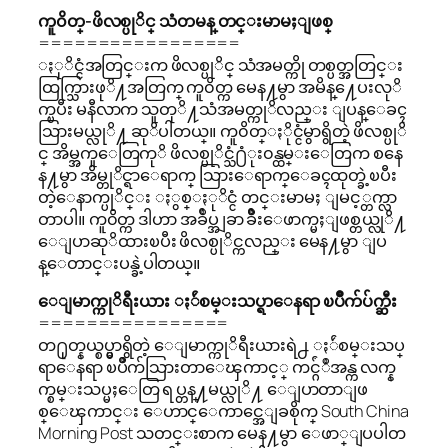
ကူ၀ိတ္-ဖိလစ္ပုိင္ သံတမန္ တင္းမာမႈျဖစ္
=================
ႏုိင္ငံအတြင္းက ဖိလစ္ပုိင္ သံအမတ္ကို တစ္ပတ္အတြင္း
ထြက္သြားဖုိ႔အတြက္ ကူ၀ိတ္က မေန႔မွာ အမိန္႔ေပးလုိ
က္ၿပီး မနီလာက သူတုိ႔သံအမတ္ကုိလည္း ျပန္ေခၚ
သြားမယ္လုိ႔ ဆုိပါတယ္။ ကူ၀ိတ္ႏိုင္ငံမွာရွိတဲ့ ဖိလစ္ပုိ
င္ အိမ္အကူေတြကုိ ဖိလစ္ပုိင္သံ႐ံုး၀န္ထမ္းေတြက စနေ
န႔မွာ အိမ္တုိင္ရာေရာက္ သြားေရာက္ေခၚထုတ္ခဲ့ၿပီး
တဲ့ေနာက္ပုိင္း ႏွစ္ႏုိင္ငံ တင္းမာမႈ ျမင့္တက္လာ
တာပါ။ ကူ၀ိတ္က ဒါဟာ အခ်ဳပ္အျခာ ခ်ိဳးေဖာက္မႈျဖစ္တယ္လုိ႔
ေျပာဆုိထားၿပီး ဖိလစ္ပုိင္ကလည္း မေန႔မွာ ျပ
န္ေတာင္းပန္ခဲ့ပါတယ္။
ေျမာက္ကုိရီးယား ႏ်ဴစမ္းသပ္ရာေနရာ ၿပိဳက်ပ်က္ဆီး
================
တ႐ုတ္နယ္စပ္မွာရွိတဲ့ ေျမာက္ကုိရီးယားရဲ႕ ႏ်ဴစမ္းသပ္
ရာေနရာ ၿပိဳက်သြားတာေၾကာင့္ ကင္ဂ်ံဳအန္က လက္န
က္စမ္းသပ္မႈေတြ ရပ္တန္႔မယ္လုိ႔ ေျပာတာျဖ
စ္ေၾကာင္း ေဟာင္ေကာင္အေျခစိုက္ South China
Morning Post သတင္းစာက မေန႔မွာ ေဖာ္ျပပါတ