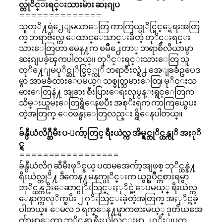
လ္တုိင္းရင္းသားမ်ား ဆႏၵျပ
==============
သူတုိ႔ရဲ႕ေျမယာေတြ ကာကြယ္ပုိင္ခြင့္ရေရးအတြ
က္ ဘရာဇီးလ္က ေထာင္ေသာင္းခ်ီတဲ့ တုိင္းရင္း
သားေတြဟာ မေန႔က ၿမိဳ႕ေတာ္ ဘရာစီလီယာမွာ
ဆႏၵျပခဲ့ၾကပါတယ္။ တုိင္းရင္းသားေတြ သူ
တုိ႔ေျမပုိင္ဆုိင္ခြင့္ကုိ ဘရာဇီးလ္ရဲ႕ အေျခခံဥပေဒ
မွာ အာမခံထားေပမယ့္ သစ္ခုတ္သမားေတြ၊ မုိင္းသ
မားေတြနဲ႔ အျခား စီးပြားေရးလုပ္ငန္းရွင္ေတြက
သိမ္းယူမႈေတြရွိေနၿပီး အစုိးရက ကာကြယ္မေပး
တဲ့အတြက္ ေ၀ဖန္မႈေတြလည္း ရွိေနပါတယ္။
ခ်န္ပီယံလိဂ္ဆီမီး ပ-ေက်ာ့တြင္ ရီးယဲလ္က အိမ္ရွင္ဘုိင္ယန္ကုိ အႏုိ
င္ရ
=================
ခ်န္ပီယံလိဂ္ ဆီမီးဖုိင္နယ္ ပထမအေက်ာ့အျဖစ္ ဘုိင္ယန္နဲ႔
ရီးယဲလ္တုိ႔ ဒီကေန႔မနက္ပုိင္းက ယွဥ္ၿပိဳင္ကစားရမွာ
ဘုိင္ယန္က ဦးေဆာင္ဂုိးသြင္းႏုိင္ခဲ့ေပမယ့္ ရီးယဲလ္က
ေနာက္ကလုိက္ၿပီး ၂ ဂုိးသြင္းခဲ့တဲ့အတြက္ အႏုိင္ရခဲ့
ပါတယ္။ ေမလ ၁ ရက္ေန႔မွာကစားမယ့္ ဒုတိယအေ
က်ာ့မွာေတာ့ ဘုိင္ယန္ဟာ ရီးယဲလ္ကြင္းမွာ ၂ ဂုိးျပတ္