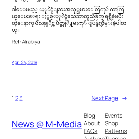
ဒါေပမယ့္ ႏုိင္ငံျခားအလုပ္သမားေတြကုိ ကာကြ
ယ္ေပးေရး ႏွစ္ႏုိင္ငံသေဘာတူညီခ်က္ ရရွိခဲ့ၿပီး
တဲ့ေနာက္ ဖိလစ္ပုိင္က ပိတ္ဆုိ႔မႈကုိ ျပန္ဖ်က္သိမ္းခဲ့ပါတ
ယ္။
Ref: Alrabiya
April 24, 2018
1
2
3
Next Page
→
Blog
Events
News @ M-Media
About
Shop
FAQs
Patterns
Authors
Themes