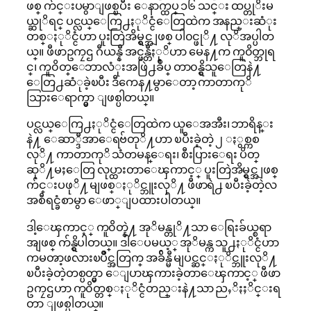
ဖစ္ က်င္းပမွာျဖစ္ၿပီး ေနာက္ထပ္ ၁၆ သင္း ထပ္တုိးမ
ယ္ဆုိရင္ ပင္လယ္ေကြ႕ႏုိင္ငံေတြထဲက အနည္းဆံုး
တစ္ႏုိင္ငံဟာ ပူးတြဲအိမ္ရွင္အျဖစ္ ပါ၀င္ဖုိ႔ လုိအပ္ပါတ
ယ္။ ဖီဖာဥကၠဌ ဂီယန္နီ အင္ဖန္တီႏုိဟာ မေန႔က ကူ၀ိတ္ဘုရ
င္၊ ကူ၀ိတ္ေဘာလံုးအဖြဲ႕ခ်ဳပ္ တာ၀န္ရွိသူေတြနဲ႔
ေတြ႕ဆံုခဲ့ၿပီး ဒီကေန႔မွာေတာ့ ကာတာကုိ
သြားေရာက္မွာ ျဖစ္ပါတယ္။
ပင္လယ္ေကြ႕ႏုိင္ငံေတြထဲက ယူေအအီး၊ ဘာရိန္း
နဲ႔ ေဆာ္ဒီအာေရဗ်တုိ႔ဟာ ၿပီးခဲ့တဲ့ ၂ ႏွစ္ကစ
လုိ႔ ကာတာကုိ သံတမန္ေရး၊ စီးပြားေရး ပိတ္
ဆုိ႔မႈေတြ လုပ္ထားတာေၾကာင့္ ပူးတြဲအိမ္ရွင္အျဖစ္
က်င္းပဖုိ႔ မျဖစ္ႏုိင္ဘူးလုိ႔ ဖီဖာရဲ႕ ၿပီးခဲ့တဲ့လ
အစီရင္ခံစာမွာ ေဖာ္ျပထားပါတယ္။
ဒါ့ေၾကာင့္ ကူ၀ိတ္နဲ႔ အုိမန္တုိ႔သာ ေရြးခ်ယ္စရာ
အျဖစ္ က်န္ရွိပါတယ္။ ဒါေပမယ့္ အုိမန္က သူ႕ႏုိင္ငံဟာ
ကမၻာ့ဖလားၿပိဳင္အတြက္ အခ်ိန္မီ မျပင္ဆင္ႏုိင္ဘူးလုိ႔
ၿပီးခဲ့တဲ့တစ္ပတ္မွာ ေျပာၾကားခဲ့တာေၾကာင့္ ဖီဖာ
ဥကၠဌဟာ ကူ၀ိတ္တစ္ႏုိင္ငံတည္းနဲ႔သာ ညႇိႏႈိင္းရ
တာ ျဖစ္ပါတယ္။