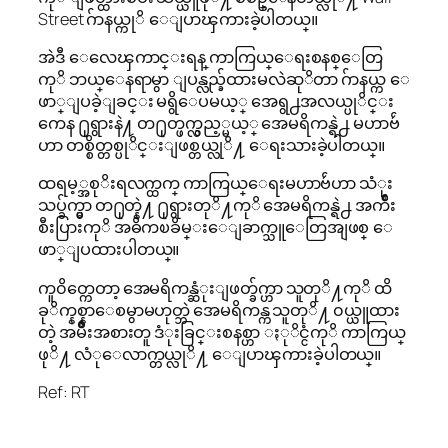
Street ဂ်ာနယ္ကုိ ေျပာၾကားခဲ့ပါတယ္။
အဲဒီ ေလေၾကာင္းရန္ ကာကြယ္ေရးစနစ္ေတြ
ကုိ ဘယ္ေနရာမွာ ျပန္လည္ခ်ထားမလဲဆုိတာ ဂ်ာနယ္က ေ
ဖာ္ျပခဲ့ျခင္း မရွိေပမယ့္ အေရွ႕အလယ္ပုိင္း
ကေန ႐ုရွားနဲ႔ တ႐ုတ္ဖက္လွည့္မယ့္ အေမရိကန္ရဲ႕ မဟာဗ်ဴ
ဟာ တစ္စိတ္တစ္ပုိင္းျဖစ္တယ္လုိ႔ ေရးသားခဲ့ပါတယ္။
ထရမ့္အစုိးရလက္ထက္ ကာကြယ္ေရးမဟာဗ်ဴဟာ သံုး
သပ္ခ်က္မွာ တ႐ုတ္နဲ႔ ႐ုရွားတုိ႔ကုိ အေမရိကန္ရဲ႕ အက်ိဳး
စီးပြားကုိ အဓိကၿခိမ္းေျခာက္သူေတြအျဖစ္ ေ
ဖာ္ျပထားပါတယ္။
ကူ၀ိတ္ကေတာ့ အေမရိကန္ဆံုးျဖတ္ခ်က္ဟာ သူတုိ႔ကုိ ထိ
ခုိက္နစ္နာေစမွာမဟုတ္ဘဲ အေမရိကန္က သူတုိ႔ ၀ယ္ယူထား
တဲ့ အမ်ိဳးအစားတူ ဒံုးခြင္းစနစ္ဟာ ႏုိင္ငံကုိ ကာကြယ္
ဖုိ႔ လံုေလာက္တယ္လုိ႔ ေျပာၾကားခဲ့ပါတယ္။
Ref: RT