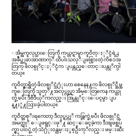
– အိမ္အကူလုပ္သားေတြကို ကယ္တင္ရာမွာ ကူ၀ိတ္ႏုိင္ငံရဲ႕
အခ်ဳပ္အျခာအာဏာကုိ ထိပါးသလုိျဖစ္သြားတဲ့ ကိစၥအ
တြက္ ဖိလစ္ပုိင္ႏုိင္ငံက ျပန္လည္ေတာင္းပန္လုိက္ပါ
တယ္။
ကူ၀ိတ္မွာရွိတဲ့ ဖိလစ္ပုိင္သံ႐ံုးဟာ စေနေန႔က ဖိလစ္ပုိင္အိမ္အ
ကူေတြကို သူတုိ႔အလုပ္လုပ္ရာ အိမ္ေတြကေန ကယ္ထု
တ္ခဲ့ၿပီး ဒီဗီဒီယုိကလည္း အြန္လုိင္းေပၚမွာ ျပ
န္႔ႏွံ႔သြားခဲ့ပါတယ္။
ကူ၀ိတ္အစုိးရကေတာ့ ဒီလုပ္ရပ္ကုိ ကန္ကြက္ခဲ့ၿပီး ဖိလစ္ပုိင္သံ
အမတ္ကုိ ေျဖရွင္းဖုိ႔ ဆင့္ေခၚခဲ့ကာ ဒီအျဖစ္အပ်
က္မွာ ပါ၀င္ခဲ့တဲ့ သံ႐ံုး၀န္ထမ္းႏွစ္ဦးကုိလည္း ဖမ္းဆီး