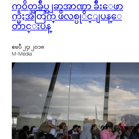
ကူ၀ိတ္အခ်ဳပ္အျခာအာဏာ ခ်ိဳးေဖာ
က္မႈအတြက္ ဖိလစ္ပုိင္ျပန္ေ
တာင္းပန္
ဧၿပီ ၂၄၊ ၂၀၁၈
M-Media