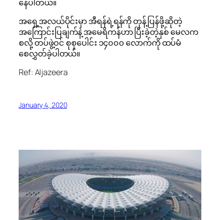
နေပါတယ်။
အရှေ့အလယ်ပိုင်းမှာ အီရန်ရဲ့ရန်ကို တုန့်ပြန်ဖို့ဆိုတဲ့
အကြောင်းပြချက်နဲ့ အမေရိကန်ဟာ ပြီးခဲ့တဲ့နှစ် မေလက
စလို့ တပ်ဖွဲ့ဝင် စုစုပေါင်း ၁၄၀၀၀ လောက်ကို ထပ်မံ
စေလွှတ်ခဲ့ပါတယ်။
Ref: Aljazeera
January 4, 2020