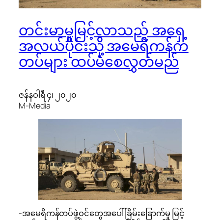
တင်းမာမှုမြင့်လာသည့် အ‌ရှေ့
အလယ်ပိုင်းသို့ အမေရိကန်က
တပ်များ ထပ်မံစေလွှတ်မည်
ဇန်နဝါရီ ၄၊ ၂၀၂၀
M-Media
-အမေရိကန်တပ်ဖွဲ့ဝင်တွေအပေါ် ခြိမ်းခြောက်မှု မြင့်