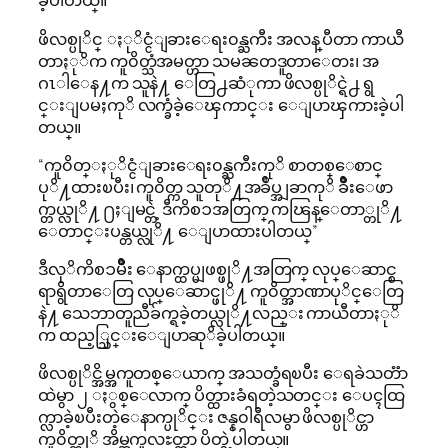
ခဲ့ပါတယ္။
ဖိလစ္ပုိင္ ႏုိင္ငံျခားေရး၀န္ႀကီး အလန္ ပီတာ ကာယီ
တာႏုိက ကူ၀ိတ္သံအမတ္ဟာ သမၼတဒူတာေတး၊ အ
ဂၤါေန႔က သူနဲ႔ ေတြ႕ဆံုကာ ဖိလစ္ပုိင္ရဲ႕ ရွ
င္းျပမႈကုိ လက္ခံခဲ့ေၾကာင္း ေျပာၾကားခဲ့ပါ
တယ္။
“ကူ၀ိတ္ႏုိင္ငံျခားေရး၀န္ႀကီးကုိ စာတစ္ေစာင္
ပုိ႔ထားၿပီး၊ ကူ၀ိတ္က သူတုိ႔အခ်ဳပ္အျခာကုိ ခ်ိဳးေဖာ
က္တယ္လုိ႔ ႐ႈျမင္တဲ့ ဒီကိစၥအတြက္ ကၽြန္ေတာ္တုိ႔
ေတာင္းပန္တယ္လုိ႔ ေျပာထားပါတယ္”
ဒီလုိကိစၥမ်ိဳး ေနာက္ထပ္မျဖစ္ဖုိ႔အတြက္ လုပ္ေဆာင္စ
ရာရွိတာေတြ လုပ္ေဆာင္ဖုိ႔ ကူ၀ိတ္အာဏာပုိင္ေတြ
နဲ႔ သေဘာတူညီခ်က္ရခဲ့တယ္လုိ႔လည္း ကာယီတာႏုိ
က ထည့္သြင္းေျပာဆုိခဲ့ပါတယ္။
ဖိလစ္ပုိင္အိမ္အကူတစ္ေယာက္ အသတ္ခံရၿပီး ေရခဲသတၱာ
ထဲမွာ ၂ ႏွစ္ေလာက္ ပိတ္ထားခံရတဲ့သတင္း ေပၚထြ
က္လာခဲ့ၿပီးတဲ့ေနာက္ပုိင္း ဇန္န၀ါရီလမွာ ဖိလစ္ပုိင္ဟာ
ကူ၀ိတ္ကုိ အိမ္အကူလႊတ္တာ ပိတ္ခဲ့ပါတယ္။