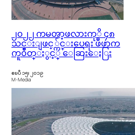
၂၀၂၂ ကမၻာ့ဖလားကုိ ၄၈
သင္းျဖင့္က်င္းပေရး ဖီဖာက
ကူ၀ိတ္ႏွင့္ ေဆြးေႏြး
ဧၿပီ ၁၅၊ ၂၀၁၉
M-Media