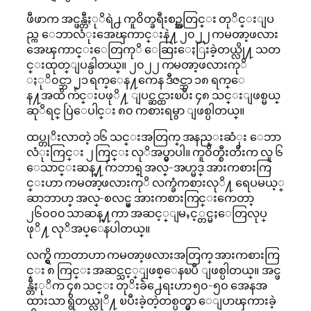
ဖီဖာက အင္ဖန္တီႏုိရဲ႕ ကူ၀ိတ္ခရီးစဥ္အတြင္း တုိင္းျပ
ည္က ေဘာလံုးအေၾကာင္းနဲ႔ ၂၀၂၂ ကမၻာ့ဖလား
အေၾကာင္းေတြကုိ ေဆြးေႏြးခဲ့တယ္လို႔ သတ
င္းထုတ္ျပန္ပါတယ္။ ၂၀၂၂ ကမၻာ့ဖလားကုိ
ႏုိ၀င္ဘာ ၂၁ ရက္ေန႔ကေန ဒီဇင္ဘာ ၁၈ ရက္ေ
န႔အထိ က်င္းပဖုိ႔ ျပင္ဆင္ထားၿပီး ၄၈ သင္းျဖစ္မယ္
ဆုိရင္ ပြဲေပါင္း ၈၀ ကစားရမွာ ျဖစ္ပါတယ္။
ထပ္တုိးလာတဲ့ ၁၆ သင္းအတြက္ အနည္းဆံုး ေဘာ
လံုးကြင္း ၂ ကြင္း လုိအပ္မွာပါ။ ကူ၀ိတ္စီးတီးက လူ ၆
ေသာင္းဆန္႔ ဂ်ာဘာရ္ အလ္-အဟ္မဒ္ အားကစားကြ
င္းဟာ ကမၻာ့ဖလားကုိ လက္ခံကစားလုိ႔ ရေပမယ့္
ဆာဘာဟ္ အလ္-စလင္မ္ အားကစားကြင္းကေတာ့
၂၆၀၀၀ သာဆန္႔ကာ အဆင့္ျမႇင့္တင္မႈေတြလုပ္
ဖုိ႔ လုိအပ္ေနပါတယ္။
လက္ရွိ ကာတာဟာ ကမၻာ့ဖလားအတြက္ အားကစားကြ
င္း ၈ ကြင္း အဆင္သင့္ျဖစ္ေနၿပီ ျဖစ္ပါတယ္။ အင္ဖ
န္တီႏုိက ၄၈ သင္း တုိးခ်ဲ႕ေရးဟာ ၅၀-၅၀ အေနအ
ထားသာ ရွိတယ္လုိ႔ ၿပီးခဲ့တဲ့တစ္ပတ္မွာ ေျပာၾကားခဲ့