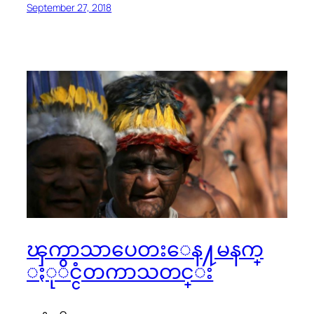
September 27, 2018
ၾကာသာပေတးေန႔မနက္
ႏုိင္ငံတကာသတင္း