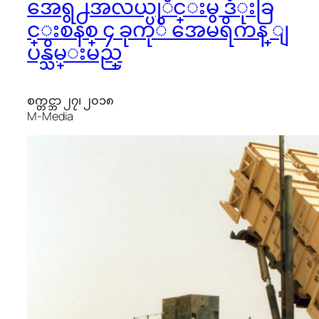
အေရွ႕အလယ္ပုိင္းမွ ဒံုးခြ
င္းစနစ္ ၄ ခုကုိ အေမရိကန္ ျ
ပန္သိမ္းမည္
စက္တင္ဘာ ၂၇၊ ၂၀၁၈
M-Media