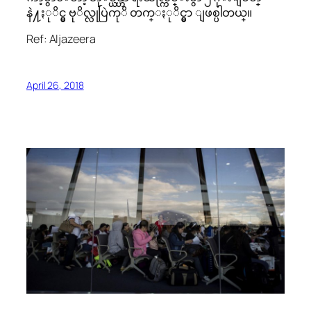
နဲ႔ႏုိင္မွ ဗုိလ္လုပြဲကုိ တက္ႏုိင္မွာ ျဖစ္ပါတယ္။
Ref: Aljazeera
April 26, 2018