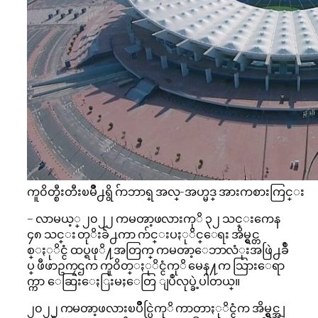
ကူ၀ိတ္စီးတီးၿမိဳ႕ရွိ ဂ်ာဘာရ္ အလ္-အဟ္မဒ္ အားကစားကြင္း
– လာမယ့္ ၂၀၂၂ ကမၻာ့ဖလားကုိ ၃၂ သင္းကေန
၄၈ သင္း တုိးခ်ဲ႕ကာ က်င္းပႏုိင္ေရး အိမ္ရွင္တ
စ္ႏုိင္ငံ ထပ္ရဖုိ႔အတြက္ ကမၻာ့ေဘာလံုးအဖြဲ႕ခ်ဳ
ပ္ ဖီဖာဥကၠဌက ကူ၀ိတ္ႏုိင္ငံကုိ မေန႔က သြားေရာ
က္ကာ ေဆြးေႏြးမႈေတြ ျပဳလုပ္ခဲ့ပါတယ္။
၂၀၂၂ ကမၻာ့ဖလားၿပိဳင္ပြဲကုိ ကာတာႏုိင္ငံက အိမ္ရွင္အျ