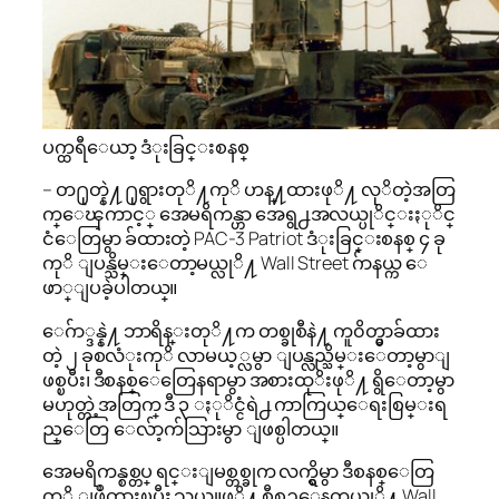
ပက္ထရီေယာ့ ဒံုးခြင္းစနစ္
– တ႐ုတ္နဲ႔ ႐ုရွားတုိ႔ကုိ ဟန္႔ထားဖုိ႔ လုိတဲ့အတြ
က္ေၾကာင့္ အေမရိကန္ဟာ အေရွ႕အလယ္ပုိင္းႏုိင္
ငံေတြမွာ ခ်ထားတဲ့ PAC-3 Patriot ဒံုးခြင္းစနစ္ ၄ ခု
ကုိ ျပန္သိမ္းေတာ့မယ္လုိ႔ Wall Street ဂ်ာနယ္က ေ
ဖာ္ျပခဲ့ပါတယ္။
ေဂ်ာ္ဒန္နဲ႔ ဘာရိန္းတုိ႔က တစ္ခုစီနဲ႔ ကူ၀ိတ္မွာခ်ထား
တဲ့ ၂ ခုစလံုးကုိ လာမယ့္လမွာ ျပန္လည္သိမ္းေတာ့မွာျ
ဖစ္ၿပီး၊ ဒီစနစ္ေတြေနရာမွာ အစားထုိးဖုိ႔ ရွိေတာ့မွာ
မဟုတ္တဲ့အတြက္ ဒီ ၃ ႏုိင္ငံရဲ႕ ကာကြယ္ေရးစြမ္းရ
ည္ေတြ ေလ်ာ့က်သြားမွာ ျဖစ္ပါတယ္။
အေမရိကန္စစ္တပ္ ရင္းျမစ္တစ္ခုက လက္ရွိမွာ ဒီစနစ္ေတြ
ကုိ ျဖဳတ္ထားၿပီး သယ္ယူဖုိ႔ စီစဥ္ေနတယ္လုိ႔ Wall