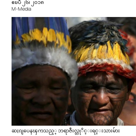
ဧၿပီ ၂၆၊ ၂၀၁၈
M-Media
ဆႏၵျပေနၾကသည့္ ဘရာဇီးလ္တုိင္းရင္းသားမ်ား