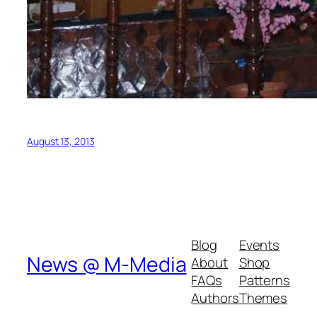
August 13, 2013
Blog
Events
News @ M-Media
About
Shop
FAQs
Patterns
Authors
Themes