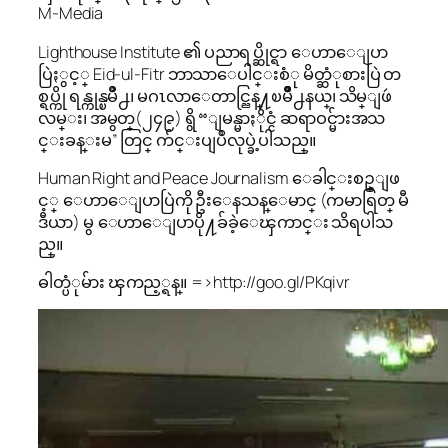
M-Media
Lighthouse Institute ၏ ပညာရပ္ဆိုင္ရာ ေဟာေျပာ
ပြဲႏွင့္ Eid-ul-Fitr ဘာသာေပါင္းစံု မိတ္ဆံုစားပြဲ တ
စ္ရပ္ကို ရန္ကုန္ၿမိဳ႕၊ မဂၤလာေတာင္ညြန္႔ၿမိဳဳ႕နယ္၊ သိမ္ျဖဴ
လမ္း၊ အမွတ္(၂၄၉) ရွိ “ျမန္မာႏိုင္ငံ ဆရာဝင္မ်ားအသ
င္းခန္းမ” တြင္ က်င္းပျပဳလုပ္ခဲ့ပါသည္။
Human Right and Peace Journalism ေခါင္းစဥ္ျဖ
င့္ ေဟာေျပာပြဲကို ဦးေနသန္ေမာင္ (ကမာရြတ္ မီ
ဒီယာ) မွ ေဟာေျပာပို႔ခ်ခဲ့ေၾကာင္း သိရပါသ
ည္။
ဓါတ္ပံုမ်ား ၾကည့္ရန္။ =>http://goo.gl/PKqivr