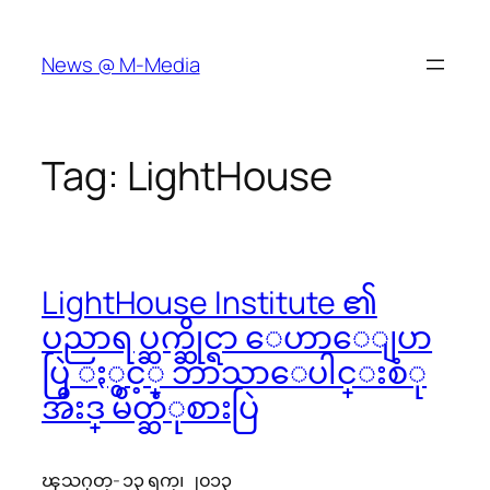
Skip
to
News @ M-Media
content
Tag:
LightHouse
LightHouse Institute ၏
ပညာရပ္ဆက္ဆိုင္ရာ ေဟာေျပာ
ပြဲ ႏွင့္ ဘာသာေပါင္းစံု
အီးဒ္ မိတ္ဆံုစားပြဲ
ၾသဂုတ္- ၁၃ ရက္၊ ၂၀၁၃