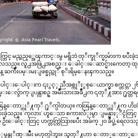
္ မည္သည့္အေၾကာင္းမွ မရွိဘဲ တုိက္ခုိက္မႈမ်ားက ၿပီး
လသည္။ လူ႕အဖြဲ႕အစည္း ေခါင္းေဆာင္မ်ားကေတာ့ ထုိ တု
္ေစရန္ ႀကိဳးပမ္းမႈျဖစ္မည္ကုိ စုိးရိမ္ေနၾကသည္။
ေပါင္းေပါင္းက ၎ႏွင့္ ညီအစ္ကုိႏွစ္ေယာက္မွာ စက္တင္ဘာ 
ေလွ်ာက္ျပန္လာစဥ္ အမ်ိဳးသားအခ်ိဳ႕က ၎တုိ႔အား ႐ုတ္တရ
ြန္ေတာ္တုိ႔ကုိ ႐ုိက္ပါတယ္။ ကၽြန္ေတာ္တုိ႔က ဟိႏၵ
့သည္။ ‘ကုလား’ ဟူေသာ စကားလံုးမွာ ျမန္မာႏုိင္ငံတြင္ 
ခါင္းတြင္ ဟက္တက္ကြဲသြားၿပီး အခ်က္ ၂၀ ခ်ဳပ္ခဲ့ရေလသ
ဲ့ ပံုမွန္ဂုိဏ္းမ်ိဳး မဟုတ္ပါဘူး။ သူတုိ႔ဟာ ေတာ္ေတာ္