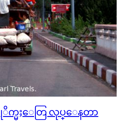
ုိက္ခုိက္မႈေတြ လုပ္ေနတာ