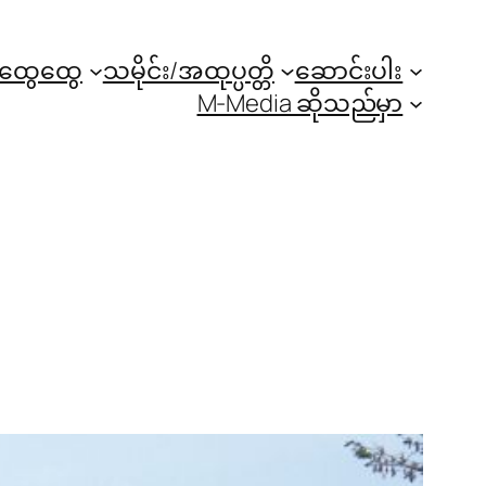
အထွေထွေ
သမိုင်း/အထုပ္ပတ္တိ
ဆောင်းပါး
M-Media ဆိုသည်မှာ