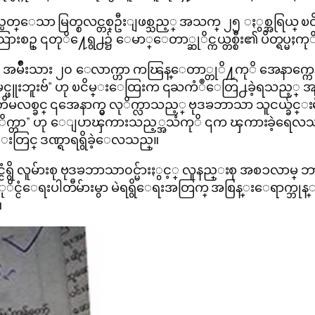
္ လည္ပတ္ေသာ မြတ္စလင္တစ္ဦးျဖစ္သည့္ အသက္ ၂၅ ႏွစ္အရြယ္ 
ဥ္ ၎တုိ႔ေရွ႕၌ ေမာ္ေတာ္ဆုိင္ကယ္တစ္စီး၏ ပိတ္ရပ္မႈကု
က အမ်ိဳးသား ၂၀ ေလာက္ဟာ ကၽြန္ေတာ္တုိ႔ကုိ အေနာက္ကေ
ျမင္ဖူးဘူးဗ်” ဟု ၿငိမ္းေထြးက ၎ႀကံဳေတြ႕ခဲ့ရသည့္
ိမလစ္ခင္ ၎အေနာက္မွ လုိက္လာသည့္ ဗုဒၶဘာသာ သူငယ္ခ်င္း
္တာ” ဟု ေျပာၾကားသည့္အသံကုိ ၎က ၾကားခဲ့ရေလသည
ါင္းတြင္ ဒဏ္ရာရရွိခဲ့ေလသည္။
ရွိ လူမ်ားစု ဗုဒၶဘာသာ၀င္မ်ားႏွင့္ လူနည္းစု အစၥလာမ္ ဘာ
ာ ႏုိင္ငံေရးပါတီမ်ားမွာ မဲရရွိေရးအတြက္ အစြန္းေရာက္ဘ
။