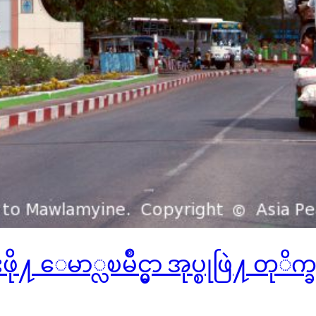
ို႔ ေမာ္လၿမိဳင္မွာ အုပ္စုဖြဲ႔ တ