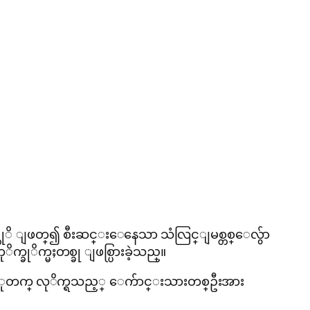
င္ကုိ ျဖတ္၍ စီးဆင္းေနေသာ သံလြင္ျမစ္တစ္ေလွ်ာ
ိက္မႈတစ္ခု ျဖစ္ပြားခဲ့သည္။
႐ံုတက္ လုိက္ရသည့္ ေက်ာင္းသားတစ္ဦးအား