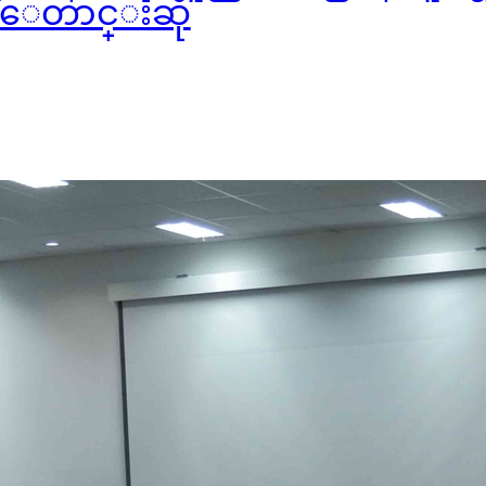
္ ေတာင္းဆို