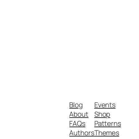
Blog
Events
About
Shop
FAQs
Patterns
Authors
Themes