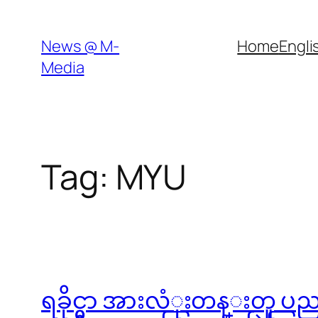
Skip
to
News @ M-
Home
Engli
content
Media
Tag:
MYU
ရခိုင္မွာ အားလံုးတန္းတူ ပ