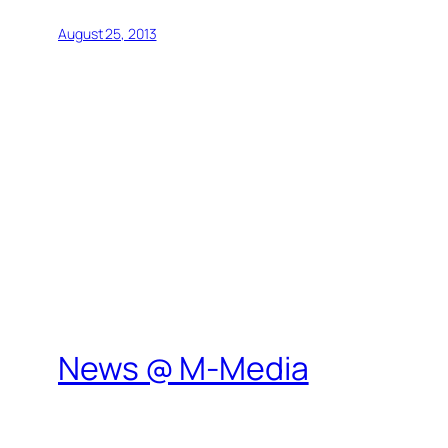
August 25, 2013
News @ M-Media