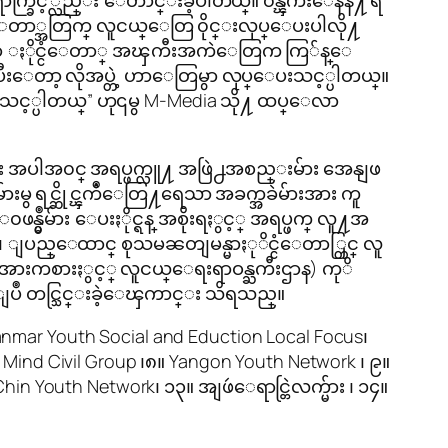
ရာက္ခြင့္လည္း ေတာင္းခဲ့ပါတယ္။ ၀န္ၾကီးေနနဲ႔ ရ
ံေတာ္အတြက္ လူငယ္ေတြ ၀ိုင္းလုပ္ေပးပါလို႔
ေလးဟာ ႏိုင္ငံေတာ္ အၾကီးအကဲေတြက ကြ်န္ေ
ီးေတာ့ လိုအပ္တဲ့ ဟာေတြမွာ လုပ္ေပးသင့္ပါတယ္။
ေပးသင့္ပါတယ္” ဟု၎မွ M-Media သို႔ ထပ္ေလာ
်ား အပါအ၀င္ အရပ္ဖက္လူ႔ အဖြဲ႕အစည္းမ်ား အေနျဖ
ားမွ ရင္ဆိုင္ၾကဳံေတြ႔ရေသာ အခက္အခဲမ်ားအား ကူ
မွဳမ်ား ေပးႏိုင္ရန္ အစိုးရႏွင့္ အရပ္ဖက္ လူ႔အ
း၊ ျပည္ေထာင္ စုသမၼတျမန္မာႏုိင္ငံေတာ္တြင္ လူ
းကစားႏွင့္ လူငယ္ေရးရာဝန္ႀကီးဌာန) ကုိ
ပဳ တင္သြင္းခဲ့ေၾကာင္း သိရသည္။
nmar Youth Social and Eduction Local Focus၊
Mind Civil Group ၊၈။ Yangon Youth Network ၊ ၉။
n Youth Network၊ ၁၃။ အျဖဴေရာင္တြဲလက္မ်ား ၊ ၁၄။