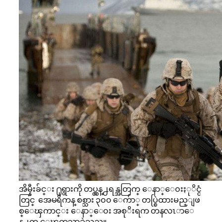
အိမ္နီးခ်င္း ႐ုရွားကို တပ္လွန္႕ရန္အတြက္ ေနာ္ေ၀းႏုိင္ငံ
တြင္ အေမရိကန္ စစ္သား ၃၀၀ ေက်ာ္ တပ္စြဲထားမည္ျဖ
စ္ေၾကာင္း ေနာ္ေ၀း အစုိးရက တနလၤာေ
န႕က ေၾကညာခဲ့သည္။