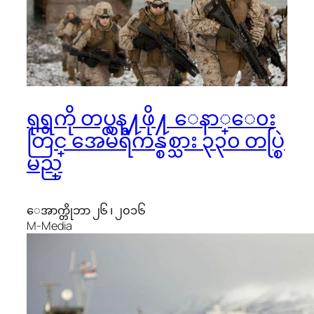
ရုရွကို တပ္လွန္႔ဖို႔ ေနာ္ေ၀း
တြင္ အေမရိကန္စစ္သား ၃၃၀ တပ္စြဲ
မည္
ေအာက္တိုဘာ ၂၆ ၊ ၂၀၁၆
M-Media