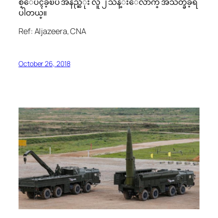
စ္ေပၚခဲ့ၿပီ အနည္ဆံုး လူ ၂ သိန္းေလာက္ အသတ္ခံခဲ့ရ
ပါတယ္။
Ref: Aljazeera, CNA
October 26, 2018