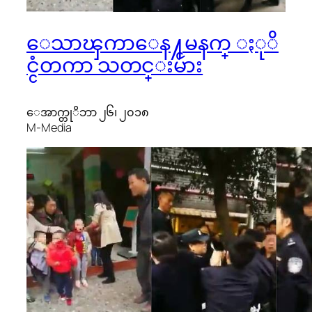
ေသာၾကာေန႔မနက္ ႏုိ
င္ငံတကာ သတင္းမ်ား
ေအာက္တုိဘာ ၂၆၊ ၂၀၁၈
M-Media