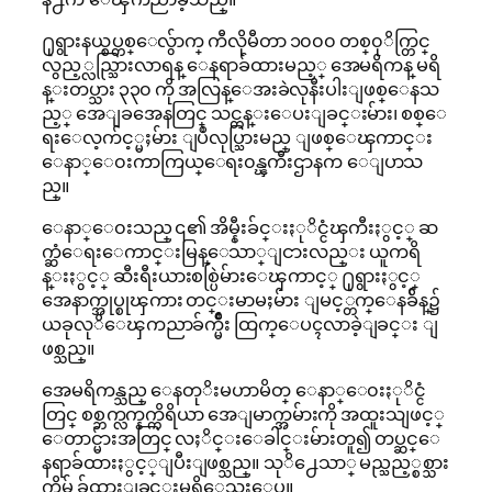
႐ုရွားနယ္စပ္တစ္ေလွ်ာက္ ကီလိုမီတာ ၁၀၀၀ တစ္၀ုိက္တြင္
လွည့္လည္သြားလာရန္ ေနရာခ်ထားမည့္ အေမရိကန္ မရိ
န္းတပ္သား ၃၃၀ ကို အလြန္ေအးခဲလုနီးပါးျဖစ္ေနသ
ည့္ အေျခအေနတြင္ သင္တန္းေပးျခင္းမ်ား၊ စစ္ေ
ရးေလ့က်င့္မႈမ်ား ျပဳလုပ္သြားမည္ ျဖစ္ေၾကာင္း
ေနာ္ေ၀းကာကြယ္ေရး၀န္ၾကီးဌာနက ေျပာသ
ည္။
ေနာ္ေ၀းသည္ ၎၏ အိမ္နီးခ်င္းႏုိင္ငံၾကီးႏွင့္ ဆ
က္ဆံေရးေကာင္းမြန္ေသာ္ျငားလည္း ယူကရိ
န္းႏွင့္ ဆီးရီးယားစစ္ပြဲမ်ားေၾကာင့္ ႐ုရွားႏွင့္
အေနာက္အုပ္စုၾကား တင္းမာမႈမ်ား ျမင့္တက္ေနခ်ိန္၌
ယခုလုိေၾကညာခ်က္မ်ိဳး ထြက္ေပၚလာခဲ့ျခင္း ျ
ဖစ္သည္။
အေမရိကန္သည္ ေနတုိးမဟာမိတ္ ေနာ္ေ၀းႏုိင္ငံ
တြင္ စစ္ဘက္လက္နက္ကိရိယာ အေျမာက္အမ်ားကို အထူးသျဖင့္
ေတာင္မ်ားအတြင္ လႈိင္းေခါင္းမ်ားတူ၍ တပ္ဆင္ေ
နရာခ်ထားႏွင့္ျပီးျဖစ္သည္။ သုိ႕ေသာ္ မည္သည့္စစ္သား
ကိုမွ် ခ်ထားျခင္းမရွိေသးေပ။