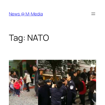
Skip
to
News @ M-Media
content
Tag:
NATO