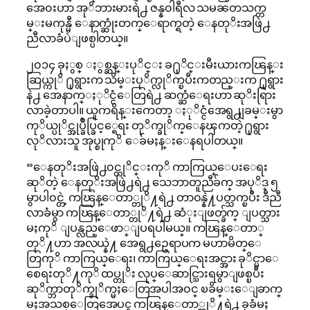
အေ၀းဟာ အုိဘားမားရဲ႕ ဇန္န၀ါရီလ သမၼတသက္တ
မ္းမကုန္မီ ေနာက္ဆုံးတက္ေရာက္ရတဲ့ ေနတုိးအဖြဲ႕
ညီလာခံပဲျဖစ္ပါတယ္။
၂၀၁၄ ခုႏွစ္ ႏွစ္ဆန္းပုိင္း ခ႐ုိင္းမီးယားကၽြန္း
ဆြယ္ကုိ ႐ုရွားက သိမ္းပုိက္လုိက္ၿပီးကတည္းက ႐ုရွား
နဲ႕ အေနာက္ႏုိင္ငံေတြရဲ႕ ဆက္ဆံေရးဟာ ဆုိးရြား
လာခဲ့တာပါ။ ယူကရိန္းကေတာ့ ႏုိင္ငံအေရွ႕ျခမ္းမွာ
ကုိယ္ပုိင္အုပ္ခ်ဳပ္ခြင့္ရေရး တုိက္ခုိက္ေနၾကတဲ့ ႐ုရွား
လုိလားသူ အုပ္စုကုိ ေခ်မႈန္းေနရပါတယ္။
“ေနတုိးအဖြဲ႕၀င္တုိင္းကုိ ကာကြယ္ေပးေရး
ဆုိတဲ့ ေနတုိးအဖြဲ႕ရဲ႕ သေဘာတူညီခ်က္ အပုိဒ္ ၅
မွာပါ၀င္တဲ့ ကၽြန္ေတာ္တုိ႔ရဲ႕ တာ၀န္နဲ႔ပတ္သက္ၿပီး ဒီညီ
လာခံမွာ ကၽြန္ေတာ္တုိ႔ရဲ႕ ဆံုးျဖတ္ခ်က္ ျပတ္သား
မႈကုိ ျပန္လည္ေဖာ္ျပရပါမယ္။ ကၽြန္ေတာ္
တုိ႔ဟာ အလယ္နဲ႔ အေရွ႕ဥေရာပက မဟာမိတ္ေ
တြကုိ ကာကြယ္ေရး၊ ကာကြယ္ေရးအင္အား ခုိင္မာေ
စေရးတုိ႔ကုိ ထပ္တုိး လုပ္ေဆာင္သြားရမွာျဖစ္ၿပီး
ဆုိက္ဘာတုိက္ခုိက္မႈေတြအပါအ၀င္ ၿခိမ္းေျခာက္
မႈအသစ္ေတြအေပၚ ကၽြန္ေတာ္တုိ႔ရဲ႕ ခုခံမႈ