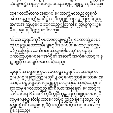
ဆုံးျဖတ္ခဲ့သည့္ အေျခအေနတစ္ခုျဖစ္သည္ဟု ဆုိသည္။
သုေတသီမ်ားက အဆုိပါေထာက္ပံ့မႈသည္ တူရကီ
အား ကန္႔သတ္ထိန္းခ်ဳပ္မႈ ျပဳလုပ္လုိသည့္အတြက္ႏွင့္
အကာအကြယ္ေပးလုိသည့္အတြက္ပါ ရည္ရြယ္ခ်က္ႏွစ္
မ်ိဳးျဖစ္ႏုိင္သည္ဟု ဆုိသည္။
“ဒါဟာ တူရကီကုိ မဟာမိတ္ျဖစ္လုိ႔ ေထာက္ပံ့ေပး
တဲ့ ဟန္ျပသေဘာမ်ိဳးျဖစ္ၿပီး၊ ပုိၿပီး ေစာင့္ၾကည့္
ဖုိ႔အတြက္ ႀကိဳးစားတာျဖစ္ပါတယ္” ဟု ဥေရာ
ပကာကြယ္ေရးေအဂ်င္စီ၏ အႀကီးအကဲေဟာင္း န
စ္က္ ၀စ္တနီက ေျပာၾကားခဲ့သည္။
တူရကီက ရုရွားဂ်က္ေလယာဥ္မွာ တူရကီေလေၾကာ
င္းပုိင္းနက္အတြင္းသုိ႔ ၀င္ေရာက္လာခဲ့ေသာေၾ
ကာင့္ ပစ္ခ်ခဲ့ျခင္းျဖစ္သည္ဟု ေျပာၾကားခဲ့သည္။ ရု
ရွားကမူ ေလယာဥ္သည္ ဆီးရီးယားအစိုးရ၏ ေတာင္း
ဆုိမႈအရ IS မ်ားကို တုိက္ခုိက္ရန္အတြက္ စစ္ဆင္ေရးျပဳ
လုပ္ေနစဥ္ ဆီးရီးယားေလပိုင္နက္တြင္သာ ရွိေနသည္ဟု တု
န္႔ျပန္ခဲ့ၿပီး ႏွစ္ႏုိင္ငံ ဆက္ဆံေရးမွာ တင္းမာလ်က္
ရွိေနသည္။