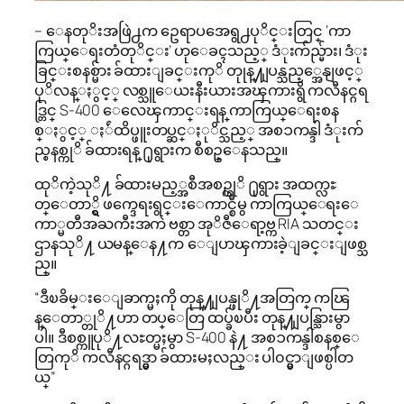
– ေနတုိးအဖြဲ႕က ဥေရာပအေရွ႕ပုိင္းတြင္ ‘ကာ
ကြယ္ေရးတံတုိင္း’ ဟုေခၚသည့္ ဒံုးက်ည္မ်ား၊ ဒံုး
ခြင္းစနစ္မ်ား ခ်ထားျခင္းကုိ တုုန္႔ျပန္သည့္အေနျဖင့္
ပုိလန္ႏွင့္ လစ္သူေယးနီးယားအၾကားရွိ ကလီနင္ဂရ
ဒ္တြင္ S-400 ေလေၾကာင္းရန္ ကာကြယ္ေရးစန
စ္ႏွင့္ ႏ်ဴထိပ္ဖူးတပ္ဆင္ႏုိင္သည့္ အစၥကန္ဒါ ဒံုးက်
ည္စနစ္ကုိ ခ်ထားရန္ ႐ုရွားက စီစဥ္ေနသည္။
ထုိကဲ့သုိ႔ ခ်ထားမည့္အစီအစဥ္ကုိ ႐ုရွား အထက္လႊ
တ္ေတာ္ရွိ ဖက္ဒေရးရွင္းေကာင္စီမွ ကာကြယ္ေရးေ
ကာ္မတီအႀကီးအကဲ ဗစ္တာ အုိဇီေရာ့ဗ္က RIA သတင္း
ဌာနသုိ႔ ယမန္ေန႔က ေျပာၾကားခဲ့ျခင္းျဖစ္သ
ည္။
“ဒီၿခိမ္းေျခာက္မႈကို တုန္႔ျပန္ဖုိ႔အတြက္ ကၽြ
န္ေတာ္တုိ႔ဟာ တပ္ေတြ ထပ္ခ်ၿပီး တုန္႔ျပန္သြားမွာ
ပါ။ ဒီစစ္ကူပုိ႔လႊတ္မႈမွာ S-400 နဲ႔ အစၥကန္ဒါစနစ္ေ
တြကုိ ကလီနင္ဂရဒ္မွာ ခ်ထားမႈလည္း ပါ၀င္မွာျဖစ္ပါတ
ယ္”