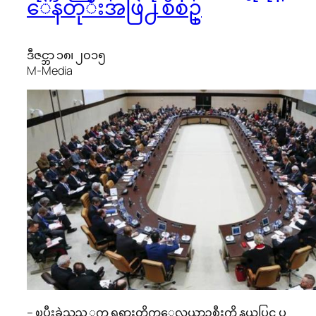
ေနတုိးအဖြဲ႕ စီစဥ္
ဒီဇင္ဘာ ၁၈၊ ၂၀၁၅
M-Media
– ၿပီးခဲ့သည့္လက ရုရွားတိုက္ေလယာဥ္တစ္စီးကို နယ္စပ္တြင္ ပ