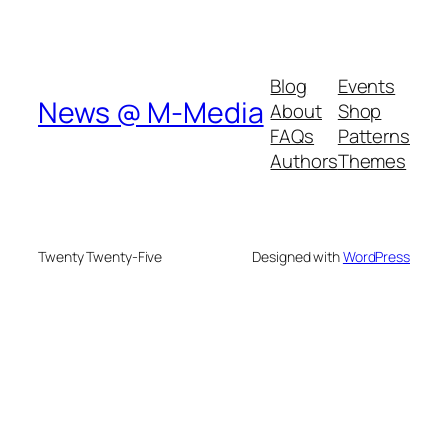
Blog
Events
News @ M-Media
About
Shop
FAQs
Patterns
Authors
Themes
Twenty Twenty-Five
Designed with
WordPress