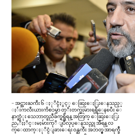
– အင္အားႀကီး ၆ ႏုိင္ငံႏွင့္ ေဆြးေႏြးေနသည့္
ႏ်ဴးကလီးယားကိစၥမွာ တုိးတက္မႈမ်ားရရွိေနၿပီး ေ
နာက္ဆံုး သေဘာတူညီခ်က္ရရွိရန္ အတြက္ ေဆြးေႏြး
ညႇိႏႈိင္းမႈမ်ားကုိ ျပဳလုပ္ေနသည္ဟု အီရန္ လ
က္ေထာက္ႏုိင္ငံျခားေရး ၀န္ႀကီး အဘတ္စ္ အာရက္ခ်ီ