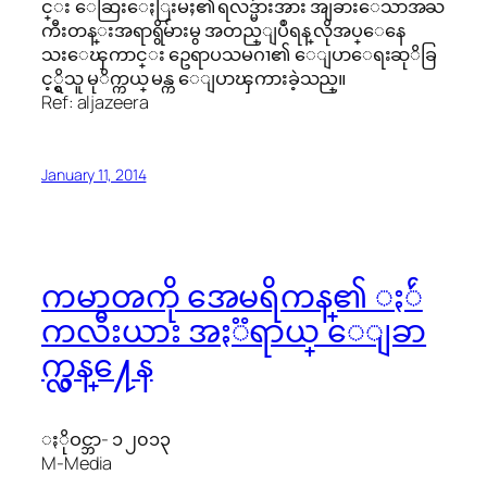
င္း ေဆြးေႏြးမႈ၏ ရလဒ္မ်ားအား အျခားေသာအႀ
ကီးတန္းအရာရွိမ်ားမွ အတည္ျပဳရန္ လိုအပ္ေနေ
သးေၾကာင္း ဥေရာပသမဂၢ၏ ေျပာေရးဆုိခြ
င့္ရွိသူ မုိက္ကယ္ မန္က ေျပာၾကားခဲ့သည္။
Ref: aljazeera
January 11, 2014
ကမာၻကို အေမရိကန္၏ ႏ်ဴ
ကလီးယား အႏၱရာယ္ ေျခာ
က္လွန္႔ေန
ႏိုဝင္ဘာ- ၁ ၂၀၁၃
M-Media