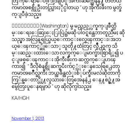
တြ ကိုေရာေပါ့။ ဒါ့အျပင္ အက်ိဳးဆက္အေနနဲ႔ တတိယ
ကမာၻစစ္ကို ဦးတည္သြားႏိုင္ပါတယ္ ” ဟု အိုကီးဖီးက မွတ္ခ်
က္ျပဳခဲ့သည္။
၀ါရွင္တန္(Washington) မွ မည္သည့္လက္နက္ျဖဳတ္သိ
မ္းေရးေဆြးေႏြးပြဲ၌မဆို ပါ၀င္ရန္သေဘာတူညီမႈ ဆို
သည္မွာ အလြန္ ရယ္ဖြယ္ေကာင္းလွေၾကာင္း၊ အဘ
ယ္ေၾကာင့္ဆိုေသာ္ သူတို႔ထံတြင္ လွ်ဳိ႕၀ွက္ သိ
မ္းဆည္းထားေသာ လက္နက္ေျမာက္မ်ားစြာရိွ၍ ပ
င္ျဖစ္ေၾကာင္း အိုကီးဖီးက ဆက္လက္ေျပာၾ
ကား၍ “ ဒီလိုစံနစ္ကို ဆက္ၿပီးက်င့္သံုးေနသေရြ႕ေတာ့
ကမာၻၿဂိဳလ္ႀကီး ဘယ္အခ်ိန္အလံုးစံုပ်က္စီးမလဲဆိုတာကို
ကြ်န္ေတာ္တို႔လူသားေတြအေနနဲ႕ ေန႔စဥ္နဲ႔အ
မွ်ေတြးပူေနရမွာပဲ ” ဟု ဆိုလိုက္ပါသည္။
KA/HGH
November 1, 2013