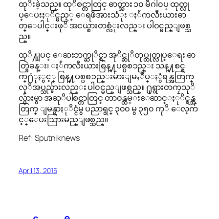
ထုိးခဲ့သည္။ ထုိစင္တာတြင္ ဓာတ္အား ၁၀ မီဂါ၀ပ္ ထုတ္လု
ပ္ေပးႏုိင္မည့္ ေရဖိအားသံုး ႏ်ဴကလီးယားဓာ
တ္ေပါင္းဖုိ အငယ္စားတစ္လံုးလည္း ပါ၀င္မည္ျဖစ္သ
ည္။
ထုိ႔ျပင္ ေဆးဘက္ဆုိင္ရာ အုိင္ဆုိတုပ္ထုတ္လုပ္ေရး ဓာ
တ္ခြဲခန္း၊ ႏ်ဴကလီးယားစြန္႔ပစ္ပစၥည္း သန္႔စင္စ
က္႐ံုႏွင့္ စြန္႔ပစ္ပစၥည္းမ်ားျမႇဳပ္ႏွံရန္အတြက္
လုိအပ္သည္မ်ားလည္း ပါ၀င္မည္ျဖစ္သည္။ ႐ုရွားတကၠသုိ
လ္မ်ားမွာ အဆုိပါစင္တာတြင္ တာ၀န္ထမ္းေဆာင္ႏုိင္ရန္အ
တြက္ ျမန္မာႏုိင္ငံမွ ပညာရွင္ ၃၀၀ မွ ၃၅၀ ကုိ ေလ့က်
င့္ေပးသြားမည္ျဖစ္သည္။
Ref: Sputniknews
April 13, 2015