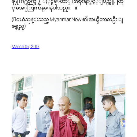
ဖို႔၊ ဂ႐ုစိုက္ဖို႔ ႏိုင္ငံေတာ္ (အစိုးရႏွင့္ျပည္သူ) တြ
င္ အေႂကြးက်န္ေနပါသည္။ ။
(ေဝယံဘုန္းသည္ Myanmar Now ၏ အယ္ဒီတာတဦး ျ
ဖစ္သည္)
March 15, 2017