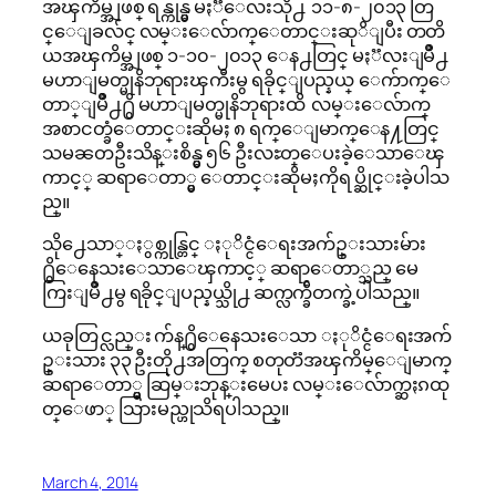
အၾကိမ္အျဖစ္ ရန္ကုန္မွ မႏၱေလးသို႕ ၁၁-၈-၂၀၁၃ တြ
င္ေျခလ်င္ လမ္းေလ်ာက္ေတာင္းဆုိျပီး တတိ
ယအၾကိမ္အျဖစ္ ၁-၁၀-၂၀၁၃ ေန႕တြင္ မႏၱလးျမိဳ႕
မဟာျမတ္မုနိဘုရားၾကီးမွ ရခိုင္ျပည္နယ္ ေက်ာက္ေ
တာ္ျမိဳ႕႐ွိ မဟာျမတ္မုနိဘုရားထိ လမ္းေလ်ာက္
အစာငတ္ခံေတာင္းဆိုမႈ ၈ ရက္ေျမာက္ေန႔တြင္
သမၼတဦးသိန္းစိန္မွ ၅၆ ဦးလႊတ္ေပးခဲ့ေသာေၾ
ကာင့္ ဆရာေတာ္မွ ေတာင္းဆိုမႈကိုရပ္ဆိုင္းခဲ့ပါသ
ည္။
သို႕ေသာ္ႏွစ္ကုန္တြင္ ႏုိင္ငံေရးအက်ဥ္းသားမ်ား
႐ွိေနေသးေသာေၾကာင့္ ဆရာေတာ္သည္ မေ
ကြးျမိဳ႕မွ ရခိုင္ျပည္နယ္သို႕ ဆက္လက္ခ်ီတက္ခဲ့ပါသည္။
ယခုတြင္လည္း က်န္႐ွိေနေသးေသာ ႏုိင္ငံေရးအက်
ဥ္းသား ၃၃ ဦးတို႕အတြက္ စတုတၱအၾကိမ္ေျမာက္
ဆရာေတာ္မွ ဆြမ္းဘုန္းမေပး လမ္းေလ်ာက္ဆႏၵထု
တ္ေဖာ္ သြားမည္ဟုသိရပါသည္။
March 4, 2014