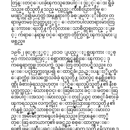
တြန္းတင္ေပးခဲ့ၾကသူအေပါင္း ဒုႏွင့္ေဒး ရွိခဲ့
သည္။ ထိုသူတို႔သည္ မည္သည့္အက်ိဳးစီးပြားကိုမွ် ေ
မၽွာ္ကိုး၍မဟုတ္ဘဲ အမွန္တရားကို ခ်စ္ျမတ္ႏိုးစိတ္၊ တ
ရားမွ်တမႈ၊ လြတ္လပ္မႈႏွင့္ ေလာကပါလတရားမ်ားထြ
န္းကားေရးတို႔ကို လိုလားေသာစိတ္တစ္ခုတည္းျဖ
င့္ က်ရာေနရာမွ ဝင္ေရာက္ကာ တိုက္ပြဲဝင္ခဲ့ၾကသူမ်ားျ
ဖစ္သည္။
၁၉၆၂ ခုႏွစ္ႏွင့္ ၂ဝ၁ဝ ျပည့္ႏွစ္အၾကား ႏွစ္
၅၀ ကာလအတြင္း စစ္အာဏာရွင္စနစ္ဆိုးေၾကာင့္ ဒု
ကၡေရာက္သူ၊ ဘဝပ်က္ခဲ့ သူေတြ တပုံတပင္ရွိသည္။ လ
မ္းေပၚထြက္ဆႏၵျပ၍ ေထာင္က်ခံ၊ ညႇဥ္းပန္းႏွိပ္စက္ခံ၊
ေနာက္ဆုံး အသက္အေသခံခဲ့ ရသူတို႔ သာလွ်င္ စနစ္ဆိုး၏ဒ
ဏ္ကို ခံစားခဲ့ရသည္မဟုတ္။ ႏိုင္ငံေရးလုပ္မိသူတို႔၏ နီးစ
ပ္ပတ္သက္သည့္ မိသားစုဝင္၊ ေဆြမ်ိဳးသား ခ်င္း၊ မိတ္ေဆြ
အေပါင္းအသင္းမ်ားလည္း တႏြယ္ငင္ တစင္ပါ ခံစားခဲ့
ၾကရသည္။ လက္နက္ကိုင္ ေတာခိုသြားၾကသူတို႔၏
က်န္ရစ္ခဲ့သည့္မိသားစုဝင္မ်ား၊ ေဆြမ်ိဳးသားခ်င္းမ်ားလ
ည္း အမ်ိဳးမ်ိဳးဒုကၡေပးခံခဲ့ရသည္။ ကြၽန္ေတာ့္မိ
တ္ေဆြ တေယာက္၏ ဖခင္သည္ စစ္ေထာက္လွမ္းေ
ရး၏ ဖမ္းဆီးျခင္းခံခဲ့ၿပီးေနာက္ သူတို႔မိသားစု ဒု