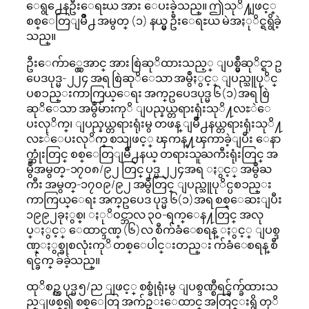
ေရွ႕ေနဦးေရႊယ အား ေပးခဲ့သည္။ ဤသုိ႔ျဖင့္
စစ္ေတြျမိဳ႕ အမွတ္ (၁) နယ္မွ ဦးေရႊယ မဲအႏုိင္ရရွိခဲ့
သည္။
ဦးေက်ာ္လွေအာင္ အား စြဲဆုိထားသည့္ ျပစ္မွဳဆုိင္ရာ ဥ
ပေဒပုဒ္မ-၂၂၄ အရ စြဲဆုိေသာ အမွဳႏွင့္ ျပည္သူပုိင္
ပစၥည္းကာကြယ္ေရး အက္ဥပေဒပုဒ္မ ၆(၁)အရ စြဲ
ဆုိေသာ အမွဳမ်ားကုိ ျပည္နယ္တရားရုံးသုိ႔လႊဲေ
ပးလုိက္၊ ျပည္နယ္တရားရုံးမွ တဖန္ ျမဳိ႕နယ္တရားရုံးသုိ႔
လႊဲေပးလုိက္ စသျဖင့္ ၾကန္႔ၾကာခဲ့ျပီး ေနာ
က္ဆုံးတြင္ စစ္ေတြျမဳိ႕နယ္ တရားသူႀကီးရုံးတြင္ အ
မွဳအမွတ္-၁၇၀၈/၉၂ တြင္ ပုဒ္မ ၂၂၄အရ ႏွင့္ အမွဳႀ
ကီး အမွတ္-၁၇၀၉/၉၂ အမွဳတြင္ ျပည္သူပုိင္ပစၥည္း
ကာကြယ္ေရး အက္ဥပေဒ ပုဒ္မ ၆(၁)အရ စစ္ေဆးျပီး
၁၉၉၂ခုႏွစ္၊ ႏုိဝင္ဘာလ ၃၀-ရက္ေန႔တြင္ အလု
ပ္ႏွင့္ ေထာင္ဒဏ္ (၆)လ စီက်ခံေစရန္ ႏွင့္ ျပစ္ဒ
ဏ္ႏွစ္ခုစလုံးကုိ တစ္ေပါင္းတည္း က်ခံေစရန္ စီ
ရင္ခ်က္ ခ်ခဲ့သည္။
ထုိစဥ္က ပုဒ္မ ၅/ည ျဖင့္ စစ္ခုံရုံးမွ ျပစ္ဒဏ္စီရင္ခ်က္ခ်ထားသ
ည္ျဖစ္၍ စစ္ေတြ အက်ဥ္းေထာင္ အတြင္းရွိ တုိ