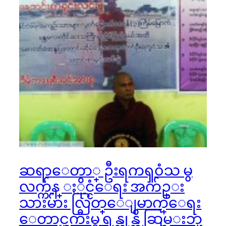
ဆရာေတာ္ ဦးရကၡ၀ံသ မွ
လက္က်န္ ႏိုင္ငံေရး အက်ဥ္း
သားမ်ား လြတ္ေျမာက္ေရး
ေတာင္ၾကီးမွ ရန္ကုန္ထိ ဆြမ္းဘု