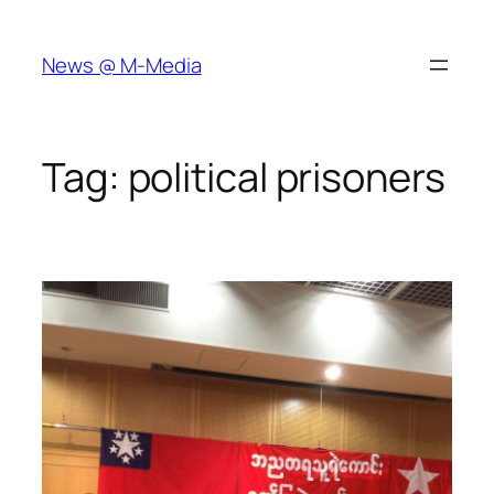
Skip
to
News @ M-Media
content
Tag:
political prisoners