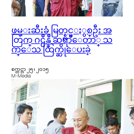
ဖမ္းဆီးခံ မြတ္စ္လင္မ္ႏွစ္ဦး အ
တြက္ ဂဠဳန္နီ ဆရာေတာ္ သ
က္ေသ ထြက္ဆိုေပးခဲ့
စက္တင္ဘာ ၂၅ ၊ ၂၀၁၅
M-Media