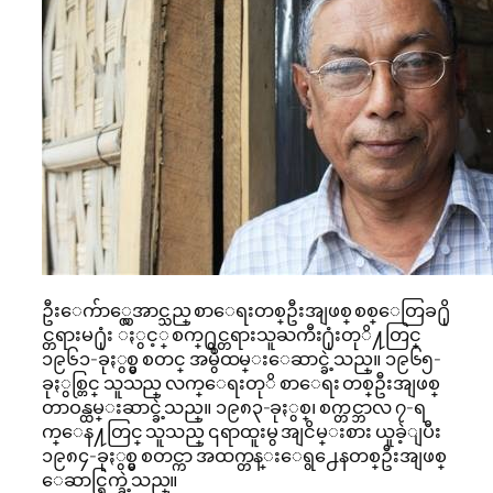
ဦးေက်ာ္လွေအာင္သည္ စာေရးတစ္ဦးအျဖစ္ စစ္ေတြခ႐ို
င္တရားမ႐ုံး ႏွင့္ စက္႐ွင္တရားသူႀကီး႐ုံးတုိ႔တြင္
၁၉၆၁-ခုႏွစ္မွ စတင္ အမွဳထမ္းေဆာင္ခဲ့သည္။ ၁၉၆၅-
ခုႏွစ္တြင္ သူသည္ လက္ေရးတုိ စာေရး တစ္ဦးအျဖစ္
တာဝန္ထမ္းဆာင္ခဲ့သည္။ ၁၉၈၃-ခုႏွစ္၊ စက္တင္ဘာလ ၇-ရ
က္ေန႔တြင္ သူသည္ ၎ရာထူးမွ အျငိမ္းစား ယူခဲ့ျပီး
၁၉၈၄-ခုႏွစ္မွ စတင္ကာ အထက္တန္းေရွ႕ေနတစ္ဦးအျဖစ္
ေဆာင္ရြက္ခဲ့သည္။