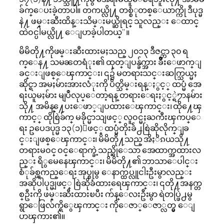
ခ်က္ေပးခဲ့တာပါ။ တကယ္လို႔ တစ္စံုတစ္ေယာက္ကို ဒီပုဒ္မ
နဲ႔ ဖမ္းဆီးထိန္းသိမ္းမယ္ဆိုရင္ သူလည္း ေထာင္
ထဲ၀င္ပါမယ္လို႔ ေျပာခဲ့ပါတယ္’’ ။
မိမိတို႔ကိုဖမ္းဆီးထားမႈသည္ ၂၀၁၃ ဒီဇင္ဘာ ၃၀ ရ
က္ေန႔ သမၼတရံုး၏ ထုတ္ျပန္ခ်က္အား ခ်ဳိးေဖာက္ျ
ခင္းျဖစ္ေၾကာင္း၊ ၎၌ မတရားသင္းဆက္သြယ္မႈ
ဆိုင္ရာ အမႈမ်ားအားလံုးကို ပိတ္သိမ္းရန္ႏွင့္ ထပ္မံ အေ
ရးယူမႈမ်ား မျပဳလုပ္ေတာ့ရန္ တရားေရးႏွင့္ရဲ႒ာနမ်ား
သို႔ အမိန္႔ေပးေဖာ္ျပထားေၾကာင္း၊ ထို႔ေၾ
ကာင့္ ထိုစြဲခ်က္ မခိုင္မာသျဖင့္ လူ၀င္မႈႀကီးၾကပ္ေ
ရး ဥပေဒပုဒ္မ ၁၃(၁)ျဖင့္ ထပ္မံတိုးခ်ဲ႕စြဲဆိုလိုက္ျခ
င္းျဖစ္ေၾကာင္း၊ မိမိတို႔သည္ အိႏိၵယသို႔
တရားမ၀င္ ၀င္ေရာက္ခဲ့သည္ဆိုေသာ အေထာက္အထားလ
ည္း ရိွမေနေၾကာင္း၊ မိမိတို႔၏ ဘာသာေပါင္း
စံုခ်စ္ၾကည္ေရး အုပ္စုမွ ေနာက္ထပ္လူငါးဦးမွာလည္း
အဆိုပါပုဒ္မျဖင့္ စြဲဆိုခံထားရေၾကာင္း၊ ၎တို႔အနက္တ
စ္ဦးကို ဖမ္းဆီးထားၿပီး က်န္ေလးဦးမွာ ရဲတပ္ဖြဲ႕မွ
ရွာေဖြလ်က္ရိွေၾကာင္း ကိုေဇာ္ေဇာ္လတ္မွ ေျ
ပာၾကား၏။