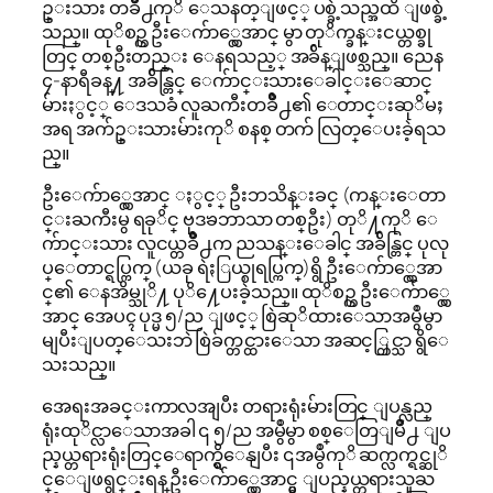
ဥ္းသား တခ်ိဳ႕ကုိ ေသနတ္ျဖင့္ ပစ္ခဲ့သည္အထိ ျဖစ္ခဲ့
သည္။ ထုိစဥ္က ဦးေက်ာ္လွေအာင္ မွာ တုိက္ခန္းငယ္တစ္ခု
တြင္ တစ္ဦးတည္း ေနရသည့္ အခ်ိန္ျဖစ္သည္။ ညေန
၄-နာရီခန္႔ အခ်ိန္တြင္ ေက်ာင္းသားေခါင္းေဆာင္
မ်ားႏွင့္ ေဒသခံ လူႀကီးတခ်ိဳ႕၏ ေတာင္းဆုိမႈ
အရ အက်ဥ္းသားမ်ားကုိ စနစ္ တက် လြတ္ေပးခဲ့ရသ
ည္။
ဦးေက်ာ္လွေအာင္ ႏွင့္ ဦးဘသိန္းခင္ (ကန္းေတာ
င္းႀကီးမွ ရခုိင္ ဗုဒၶဘာသာ တစ္ဦး) တုိ႔ကုိ ေ
က်ာင္းသား လူငယ္တခ်ိဳ႕က ညသန္းေခါင္ အခ်ိန္တြင္ ပုလု
ပ္ေတာင္ရပ္ကြက္ (ယခု ရဲႏြယ္စုရပ္ကြက္)ရွိ ဦးေက်ာ္လွေအာ
င္၏ ေနအိမ္သုိ႔ ပုိ႔ေပးခဲ့သည္။ ထုိစဥ္က ဦးေက်ာ္လွေ
အာင္ အေပၚ ပုဒ္မ ၅/ည ျဖင့္ စြဲဆုိထားေသာအမွဳမွာ
မျပီးျပတ္ေသးဘဲ စြဲခ်က္တင္ထားေသာ အဆင့္တြင္သာ ရွိေ
သးသည္။
အေရးအခင္းကာလအျပီး တရားရုံးမ်ားတြင္ ျပန္လည္
ရုံးထုိင္လာေသာအခါ ၎ ၅/ည အမွဳမွာ စစ္ေတြျမိဳ႕ ျပ
ည္နယ္တရားရုံးတြင္ေရာက္ရွိေနျပီး ၎အမွဳကုိ ဆက္လက္ရင္ဆုိ
င္ေျဖရွင္းရန္ ဦးေက်ာ္လွေအာင္မွ ျပည္နယ္တရားသူႀ