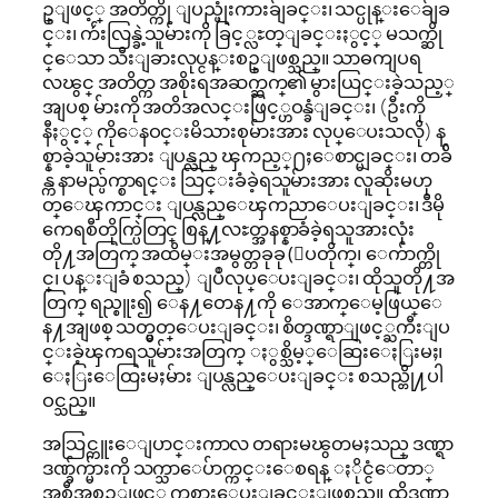
ဥ္ျဖင့္ အတိတ္ကို ျပည္ဖုံးကားခ်ျခင္း၊ သင္ပုန္းေခ်ျခ
င္း၊ က်ဴးလြန္ခဲ့သူမ်ားကို ခြင့္လႊတ္ျခင္းႏွင့္ မသက္ဆို
င္ေသာ သီးျခားလုပ္ငန္းစဥ္ျဖစ္သည္။ သာဓကျပရ
လၽွင္ အတိတ္က အစိုးရအဆက္ဆက္၏ မွားယြင္းခဲ့သည့္
အျပစ္ မ်ားကို အတိအလင္းဖြင့္ဟဝန္ခံျခင္း၊ (ဦးကို
နီႏွင့္ ကိုေနဝင္းမိသားစုမ်ားအား လုပ္ေပးသလို) န
စ္နာခဲ့သူမ်ားအား ျပန္လည္ ၾကည့္႐ႈေစာင္မျခင္း၊ တခ်ိ
န္က နာမည္ပ်က္စာရင္း သြင္းခံခဲ့ရသူမ်ားအား လူဆိုးမဟု
တ္ေၾကာင္း ျပန္လည္ေၾကညာေပးျခင္း၊ ဒီမို
ကေရစီတိုက္ပြဲတြင္ စြန္႔လႊတ္အနစ္နာခံခဲ့ရသူအားလုံး
တို႔အတြက္ အထိမ္းအမွတ္တခုခု (ျပတိုက္၊ ေက်ာက္တို
င္၊ ပန္းျခံ စသည္) ျပဳလုပ္ေပးျခင္း၊ ထိုသူတို႔အ
တြက္ ရည္စူး၍ ေန႔တေန႔ကို ေအာက္ေမ့ဖြယ္ေ
န႔အျဖစ္ သတ္မွတ္ေပးျခင္း၊ စိတ္ဒဏ္ရာျဖင့္ႀကီးျပ
င္းခဲ့ၾကရသူမ်ားအတြက္ ႏွစ္သိမ့္ေဆြးေႏြးမႈ၊
ေႏြးေထြးမႈမ်ား ျပန္လည္ေပးျခင္း စသည္တို႔ပါ
ဝင္သည္။
အသြင္ကူးေျပာင္းကာလ တရားမၽွတမႈသည္ ဒဏ္ရာ
ဒဏ္ခ်က္မ်ားကို သက္သာေပ်ာက္ကင္းေစရန္ ႏိုင္ငံေတာ္
အစီအစဥ္ျဖင့္ ကုစားေပးျခင္းျဖစ္သည္။ ထိုဒဏ္ရာ