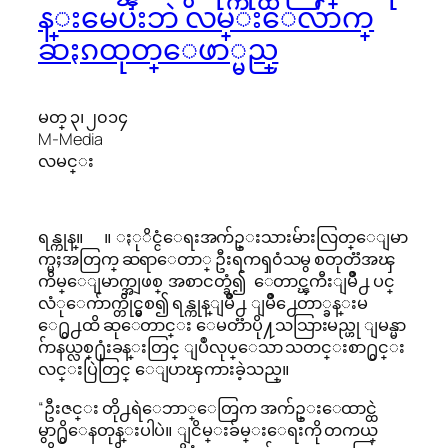
န္းမေပးဘဲ လမ္းေလ်ာက္
ဆႏၵထုတ္ေဖာ္မည္
မတ္ ၃၊ ၂၀၁၄
M-Media
လမင္း
ရန္ကုန္။ ။ ႏုိင္ငံေရးအက်ဥ္းသားမ်ားလြတ္ေျမာ
က္မႈအတြက္ ဆရာေတာ္ ဦးရကၡ၀ံသမွ စတုတၱအၾ
ကိမ္ေျမာက္အျဖစ္ အစာငတ္ခံ၍ ေတာင္ၾကီးျမိဳ႕ ပင္
လံုေက်ာက္တိုင္မွစ၍ ရန္ကုန္ျမိဳ႕ ျမိဳ႕ေတာ္ခန္းမ
ေ႐ွ႕ထိ ဆုေတာင္း ေမတၱာပို႔သသြားမည္ဟု ျမန္မာ
ဂ်ာနယ္လစ္႐ုံးခန္းတြင္ ျပဳလုပ္ေသာ သတင္းစာ႐ွင္း
လင္းပြဲတြင္ ေျပာၾကားခဲ့သည္။
“ဦးဇင္း တို႕ရဲေဘာ္ေတြက အက်ဥ္းေထာင္ထဲ
မွာ႐ွိေနတုန္းပါပဲ။ ျငိမ္းခ်မ္းေရးကို တကယ္