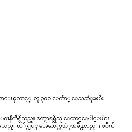
တ္ခဲ့ေသာေၾကာင့္ လူ ၃၀၀ ေက်ာ္ ေသဆံုးၿပီး
 မဂၢနီက်ဳရွိသည္။ ဒဏ္ရာရရွိသူ ေထာင္ေပါင္းမ်ား
းခဲ့သည္။ ထုိ႔ျပင္ အေဆာက္အအံုအခ်ိဳ႕လည္း ၿပိဳက်