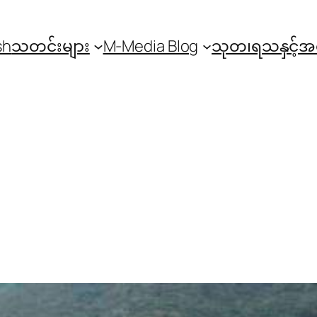
sh
သတင်းများ
M-Media Blog
သုတ၊ရသနှင့်