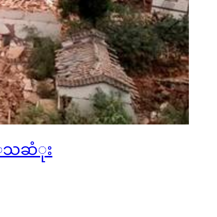
ာ္ေသဆံုး