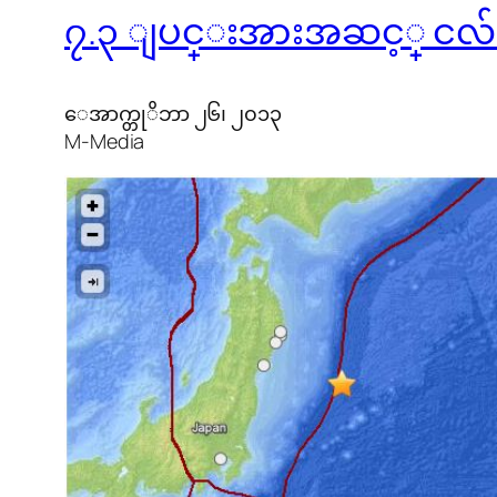
၇.၃ ျပင္းအားအဆင့္ ငလ်င္ ဂ်
ေအာက္တုိဘာ ၂၆၊ ၂၀၁၃
M-Media