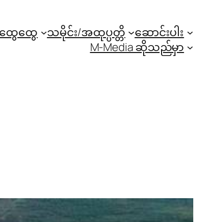
အထွေထွေ
သမိုင်း/အထုပ္ပတ္တိ
ဆောင်းပါး
M-Media ဆိုသည်မှာ