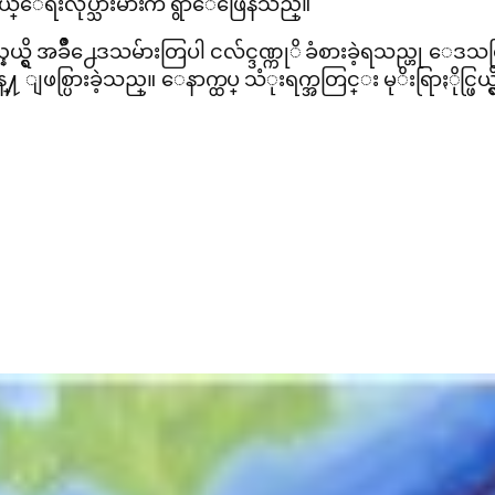
္ဆယ္ေရးလုပ္သားမ်ားက ရွာေဖြေနသည္။
နယ္ရွိ အခ်ိဳ႕ေဒသမ်ားတြပါ ငလ်င္ဒဏ္ကုိ ခံစားခဲ့ရသည္ဟု ေဒ
ခန္႔ ျဖစ္ပြားခဲ့သည္။ ေနာက္ထပ္ သံုးရက္အတြင္း မုိးရြာႏိုင