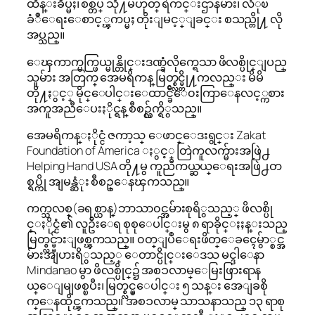
ထိန္းခ်ဳပ္မႈ၊ စစ္တပ္ သို႔မဟုတ္ ရဲကင္းဌာနမ်ား၊ လံုၿ
ခံဳေရးေစာင့္ၾကပ္မႈ တိုးျမင့္ျခင္း စသည္တို႔ လို
အပ္သည္။
ေၾကာက္မက္ဖြယ္မုန္တိုင္းဒဏ္ခံလိုက္ရေသာ ဖိလစ္ပိုင္ျပည္
သူမ်ား အတြက္ အေမရိကန္ မြတ္စ္လင္မ္တို႔ကလည္း မိမိ
တို႔ႏွင့္ မိုင္ေပါင္းေထာင္ခ်ီေ၀းကြာေနလင့္ကစား
အကူအညီေပးႏိုင္ရန္ စီစဥ္လ်က္ရိွသည္။
အေမရိကန္ႏိုင္ငံ ဇကာ့သ္ ေဖာင္ေဒးရွင္း Zakat
Foundation of America ႏွင့္ တြဲကူလက္မ်ားအဖြဲ႕
Helping Hand USA တို႔မွ ကူညီကယ္ဆယ္ေရးအဖြဲ႕တ
စ္ရပ္ကို အျမန္ဆံုး စီစဥ္ေနၾကသည္။
ကက္သလစ္(ခရစ္ယာန္)ဘာသာ၀င္အမ်ားစုရိွသည့္ ဖိလစ္ပို
င္ႏိုင္ငံ၏ လူဦးေရ စုစုေပါင္းမွ ၈ ရာခိုင္ႏႈန္းသည္
မြတ္စ္လင္မ္မ်ားျဖစ္ၾကသည္။ ၀တ္ျပဳေရးဖိတ္ေခၚေမွ်ာ္စင္အ
မ်ားအျပားရိွသည့္ ေတာင္ပိုင္းေဒသ မင္ဒါေနာ
Mindanao မွာ ဖိလစ္ပိုင္၌ အစၥလာမ္ေမြးဖြားရာန
ယ္ေျမျဖစ္ၿပီး၊ မြတ္စ္လင္မ္ေပါင္း ၅ သန္း အေျခစို
က္ေနထိုင္ၾကသည္။ အစၥလာမ္ သာသနာသည္ ၁၃ ရာစု