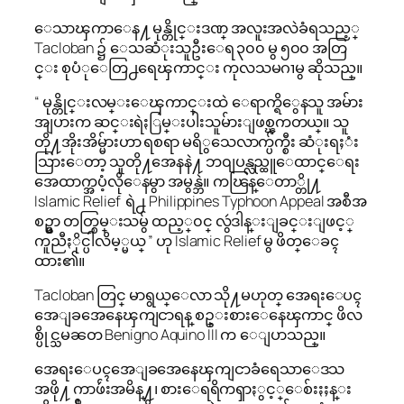
ေသာၾကာေန႔ မုန္တိုင္းဒဏ္ အလူးအလဲခံရသည့္
Tacloban ၌ ေသဆံုးသူဦးေရ ၃၀၀ မွ ၅၀၀ အတြ
င္း စုပံုေတြ႕ရေၾကာင္း ကုလသမဂၢမွ ဆိုသည္။
“ မုန္တိုင္းလမ္းေၾကာင္းထဲ ေရာက္ရိွေနသူ အမ်ား
အျပားက ဆင္းရဲႏြမ္းပါးသူမ်ားျဖစ္ၾကတယ္။ သူ
တို႔အိုးအိမ္မ်ားဟာ ရစရာ မရိွသေလာက္ပ်က္စီး ဆံုးရႈံး
သြားေတာ့ သူတို႔အေနနဲ႔ ဘ၀ျပန္လည္ထူေထာင္ေရး
အေထာက္အပံ့လိုေနမွာ အမွန္ဘဲ။ ကၽြန္ေတာ္တို႔
Islamic Relief ရဲ႕ Philippines Typhoon Appeal အစီအ
စဥ္မွာ တတ္စြမ္းသမွ် ထည့္၀င္ လွဴဒါန္းျခင္းျဖင့္
ကူညီႏိုင္ပါလိမ့္မယ္ ” ဟု Islamic Relief မွ ဖိတ္ေခၚ
ထား၏။
Tacloban တြင္ မာရွယ္ေလာ သို႔မဟုတ္ အေရးေပၚ
အေျခအေနေၾကျငာရန္ စဥ္းစားေနေၾကာင္ ဖိလ
စ္ပိုင္သမၼတ Benigno Aquino III က ေျပာသည္။
အေရးေပၚအေျခအေနေၾကျငာခံရေသာေဒသ
အဖို႔ ကာဖ်ဴးအမိန္႔၊ စားေရရိကၡာႏွင့္ေစ်းႏႈန္း