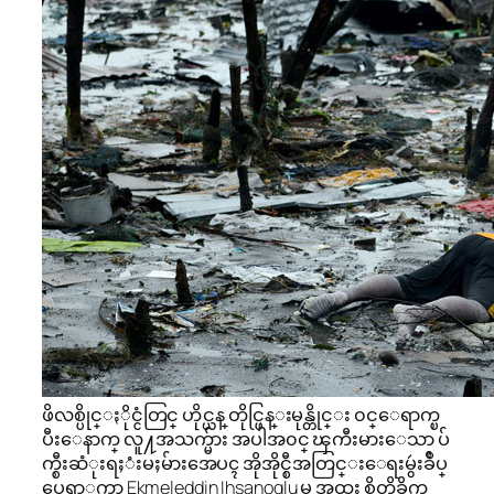
ဖိလစ္ပိုင္ႏိုင္ငံတြင္ ဟိုင္ယန္ တိုင္ဖြန္းမုန္တိုင္း ၀င္ေရာက္ၿ
ပီးေနာက္ လူ႔အသက္မ်ား အပါအ၀င္ ၾကီးမားေသာ ပ်
က္စီးဆံုးရႈံးမႈမ်ားအေပၚ အိုအိုင္စီအတြင္းေရးမွဴးခ်ဳပ္
ပေရာ္ဖက္ဆာ Ekmeleddin Ihsanoglu မွ အထူး စိတ္ထိခိုက္