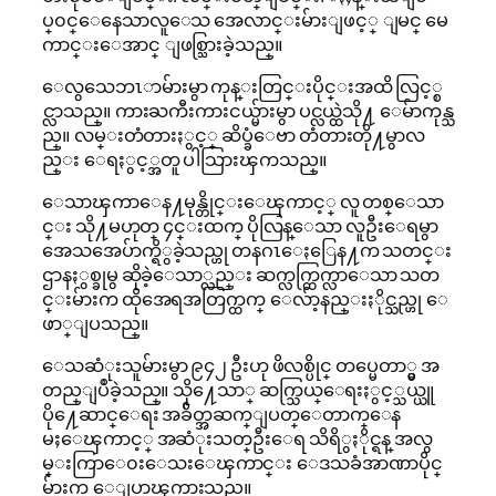
ပ္၀င္ေနေသာလူေသ အေလာင္းမ်ားျဖင့္ ျမင္ မေ
ကာင္းေအာင္ ျဖစ္သြားခဲ့သည္။
ေလွသေဘၤာမ်ားမွာ ကုန္းတြင္းပိုင္းအထိ လြင့္စ
င္လာသည္။ ကားႀကီးကားငယ္မ်ားမွာ ပင္လယ္ထဲသို႔ ေမ်ာကုန္သ
ည္။ လမ္းတံတားႏွင့္ ဆိပ္ခံေဗာ တံတားတို႔မွာလ
ည္း ေရႏွင့္အတူ ပါသြားၾကသည္။
ေသာၾကာေန႔မုန္တိုင္းေၾကာင့္ လူ တစ္ေသာ
င္း သို႔မဟုတ္ ၄င္းထက္ ပိုလြန္ေသာ လူဦးေရမွာ
အေသအေပ်ာက္ရိွခဲ့သည္ဟု တနဂၤေႏြေန႔က သတင္း
ဌာနႏွစ္ခုမွ ဆိုခဲ့ေသာ္လည္း ဆက္လက္ထြက္လာေသာ သတ
င္းမ်ားက ထိုအေရအတြက္ထက္ ေလ်ာ့နည္းႏိုင္သည္ဟု ေ
ဖာ္ျပသည္။
ေသဆံုးသူမ်ားမွာ ၉၄၂ ဦးဟု ဖိလစ္ပိုင္ တပ္မေတာ္မွ အ
တည္ျပဳခဲ့သည္။ သို႔ေသာ္ ဆက္သြယ္ေရးႏွင့္သယ္ယူ
ပို႔ေဆာင္ေရး အခ်ိတ္အဆက္ျပတ္ေတာက္ေန
မႈေၾကာင့္ အဆံုးသတ္ဦးေရ သိရိွႏိုင္ရန္ အလွ
မ္းကြာေ၀းေသးေၾကာင္း ေဒသခံအာဏာပိုင္
မ်ားက ေျပာၾကားသည္။