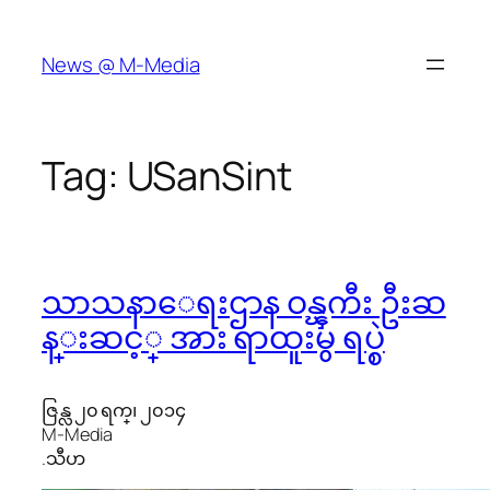
Skip
to
News @ M-Media
content
Tag:
USanSint
သာသနာေရးဌာန ဝန္ၾကီး ဦးဆ
န္းဆင့္ အား ရာထူးမွ ရပ္စဲ
ဇြန္လ ၂၀ ရက္၊ ၂၀၁၄
M-Media
.သီဟ