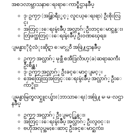
အစၥလာမ္သာသနာေရးရာေကာင္စီဌာနခ်ဳပ္
ဒု-ဥကၠ႒ (အန္ဆြာရီႏွင့္ လူငယ္ေရးရာ) ဦးစိုးလြ
င္၊
အတြင္းေရးမွဴးခ်ဳပ္ အလ္ဟာဂ်္ဦးတင္ေမာင္သန္း၊
တြဲဖက္အတြင္းေရးမွဴးခ်ဳပ္ ဦး၀ဏၰေရႊ၊
ျမန္မာႏိုင္ငံလံုးဆိုင္ရာ ေမာ္လ၀ီ အဖြဲ႔ဌာနခ်ဳပ္
ဥကၠ႒ အလ္ဟာဂ်္ မုဖ္သီ စအီဒြလႅာဟ္(ခ)ဆရာႀကီး
ဦးစိန္လွ ၊
ဒု-ဥကၠ႒ အလ္ဟာဂ်္ ဦးခင္ေမာင္ျမင့္၊
အေထြေထြအတြင္းေရးမွဴးခ်ဳပ္ အလ္ဟာဂ်္ ဦးေ
က်ာ္စိုး၊
ျမန္မာမြတ္စလင္မ္လူငယ္မ်ား(ဘာသာေရး)အဖြဲ႔ မ-မ-လဌာ
နခ်ဳပ္
ဥကၠ႒ အလ္ဟာဂ်္ ဦးျမင့္ထြန္း၊
အတြင္းေရးမွဴးခ်ဳပ္ အလ္ဟာဂ်္ ဦးလွ၀င္း၊
ဗဟိုအလုပ္အမႈေဆာင္ ဦးခင္ေမာင္ႀကဴး၊