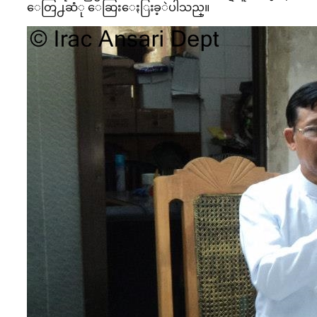
ေတြ႕ဆံု ေဆြးေႏြးခ့ဲပါသည္။