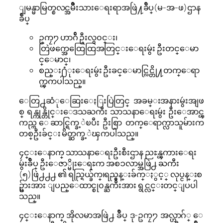
ျမန္မာမြတ္စလင္အမ်ဳိးသားေရးရာအဖြဲ႔ခ်ဳပ္(မ-အ-ဖ)ဌာန
ခ်ဳပ္
ဥကၠ႒ ဟာဂ်ီ ဦးလွ၀င္း၊
တြဲဖက္အေထြေထြအတြင္းေရးမွဴး ဦးတင္ေမာ
င္ေမာင္၊
စည္း႐ံုးေရးမွဴး ဦးခင္ေမာင္လြင္တို႔တက္ေရာ
က္ၾကပါသည္။
ေတြ႕ဆံုေဆြးေႏြးပြဲတြင္ အခမ္းအနားမွဴးအျဖ
စ္ ရန္ကုန္တိုင္းေဒသႀကီး သာသနာေရးမွဴး ဦးေအာင္ၾ
ကည္က ေဆာင္ရြက္ခ့ဲၿပီး ဦးစြာ တက္ေရာက္လာသူမ်ားက
တစ္ဦးခ်င္း မိတ္ဆက္ခ့ဲၾကပါသည္။
၄င္းေနာက္ သာသနာေရးဦးစီးဌာန ညႊန္ၾကားေရး
မွဴးခ်ဳပ္ ဦးေဇာ္မိုးေရႊက အစၥလာမ္အဖြဲ႕ ႀကီး
(၅)ဖြဲ႕႕႕ ၏ ရည္ရြယ္ခ်က္၊ရည္မွန္းခ်က္ႏွင့္ လုပ္ငန္းစ
ဥ္မ်ားအား ျပည္ေထာင္စု၀န္ႀကီးအား ရွင္လင္းတင္ျပပါ
သည္။
၄င္းေနာက္ အိုလမာအဖြဲ႕ ခ်ဳပ္ ဒု-ဥကၠ႒ အလ္ဟာဂ်္ ေ