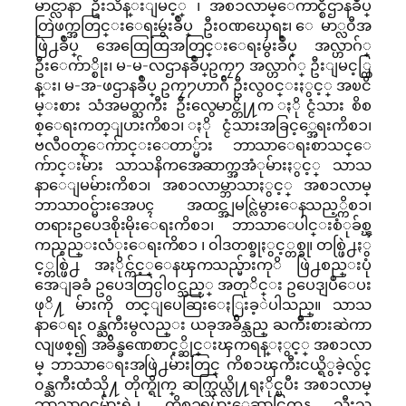
မာင္လာနာ ဦးသိန္းျမင့္ ၊ အစၥလာမ္ေကာင္စီဌာနခ်ဳပ္
တြဲဖက္အတြင္းေရးမွဴးခ်ဳပ္ ဦး၀ဏၰေရႊ၊ ေမာ္လ၀ီအ
ဖြဲ႕ခ်ဳပ္ အေထြေထြအတြင္းေရးမွဴးခ်ဳပ္ အလ္ဟာဂ်္
ဦးေက်ာ္စိုး၊ မ-မ-လဌာနခ်ဳပ္ဥကၠ႒ အလ္ဟာဂ်္ ဦးျမင့္ထြ
န္း၊ မ-အ-ဖဌာနခ်ဳပ္ ဥကၠ႒ဟာဂ်ီ ဦးလွ၀င္းႏွင့္ အၿငိ
မ္းစား သံအမတ္ႀကီး ဦးလွေမာင္တို႔က ႏိုင္ငံသား စိစ
စ္ေရးကတ္ျပားကိစၥ၊ ႏိုင္ငံသားအခြင့္အေရးကိစၥ၊
ဗလီ၀တ္ေက်ာင္းေတာ္မ်ား ဘာသာေရးစာသင္ေ
က်ာင္းမ်ား သာသနိကအေဆာက္အအံုမ်ားႏွင့္ သာသ
နာေျမမ်ားကိစၥ၊ အစၥလာမ္ဘာသာႏွင့္ အစၥလာမ္
ဘာသာ၀င္မ်ားအေပၚ အထင္အျမင္လြဲမွားေနသည့္ကိစၥ၊
တရားဥပေဒစိုးမိုးေရးကိစၥ၊ ဘာသာေပါင္းစံုခ်စ္ၾ
ကည္စည္းလံုးေရးကိစၥ ၊ ၀ါဒတစ္ခုႏွင့္တစ္ခု၊ တစ္ဖြဲ႕ႏွ
င့္တစ္ဖြဲ႕ အႏိုင္က်င့္ေနၾကသည္မ်ားကုိ ဖြဲ႕စည္းပုံ
အေျခခံ ဥပေဒတြင္ပါ၀င္သည့္ အတုိင္း ဥပေဒျပဳေပး
ဖုိ႔ မ်ားကို တင္ျပေဆြးေႏြးခ့ဲပါသည္။ သာသ
နာေရး ၀န္ႀကီးမွလည္း ယခုအခ်ိန္သည္ ႀကိဳးစားဆဲကာ
လျဖစ္၍ အခ်ိန္ခဏေစာင့္ဆိုင္းၾကရန္ႏွင့္ အစၥလာ
မ္ ဘာသာေရးအဖြဲ႕မ်ားတြင္ ကိစၥၾကီးငယ္ရိွခဲ့လွ်င္
၀န္ႀကီးထံသို႔ တိုက္ရိုက္ ဆက္သြယ္လို႔ရႏိုင္ၿပီး အစၥလာမ္
ဘာသာဝင္အမ်ားရဲ႕ ကိစၥရပ္မ်ားေဆာင္ရြက္ရန္ သီးသ