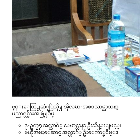
၄င္းေတြ႕ဆံုပြဲသို႔ အိုလမာ-အစၥလာမ္သာသနာ့
ပညာရွင္မ်ားအဖြဲ႔ခ်ဳပ္
ဒု-ဥကၠ႒ အလ္ဟာဂ်္ ေမာင္လာနာ ဦးသိန္းျမင့္၊
ဗဟိုအမႈေဆာင္ အလ္ဟာဂ်္ ဦးေက်ာ္ၿငိမ္း၊