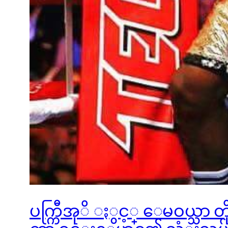
ပက္ကြီအုိ ႏွင့္ ေမဝယ္သ