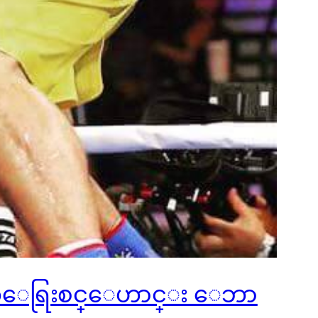
ာ လက္ေရြးစင္ေဟာင္း ေဘာ