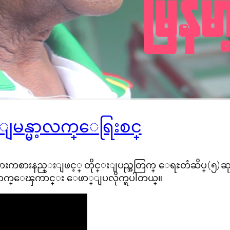
က ျမန္မာ့လက္ေရြးစင္
ng) အားကစားနည္းျဖင့္ တိုင္းျပည္အတြက္ ေရႊတံဆိပ္(၅)
 ေကာက္ေၾကာင္း ေဖာ္ျပလိုက္ရပါတယ္။