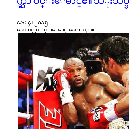
က္ဆာ ဝင္းေမာင္၏ သံုးသပ္ခ
ေမ ၄ ၊ ၂၀၁၅
ေဘာက္ဆာ ဝင္းေမာင္ ေရးသည္။