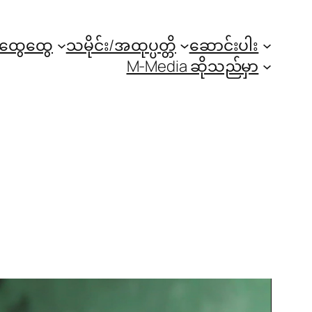
အထွေထွေ
သမိုင်း/အထုပ္ပတ္တိ
ဆောင်းပါး
M-Media ဆိုသည်မှာ