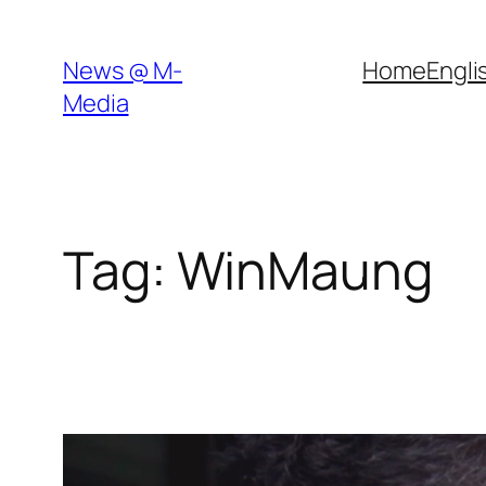
Skip
to
News @ M-
Home
Engli
content
Media
Tag:
WinMaung