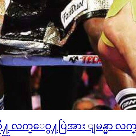
ာ တို႔ လက္ေဝွ႔ပြဲအား ျမန္မ