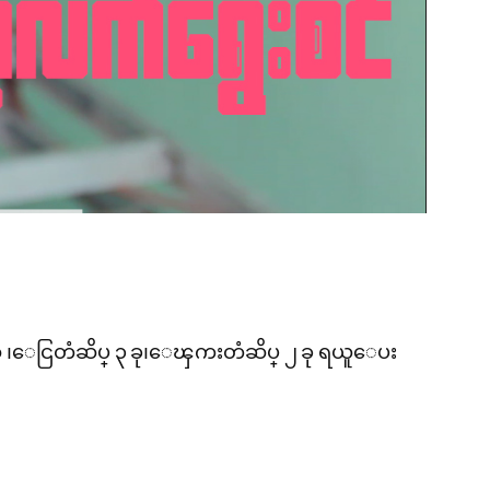
ဆု ၊ေငြတံဆိပ္ ၃ ခု၊ေၾကးတံဆိပ္ ၂ ခု ရယူေပး