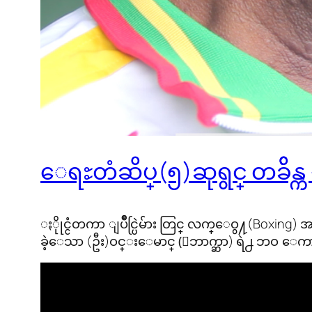
ေရႊတံဆိပ္(၅)ဆုရွင္ တခ်ိန္
ႏိုုင္ငံတကာ ျပိဳင္ပြဲမ်ား တြင္ လက္ေဝွ႔(Boxi
ခဲ့ေသာ (ဦး)ဝင္းေမာင္ (ေဘာက္ဆာ) ရဲ႕ ဘဝ