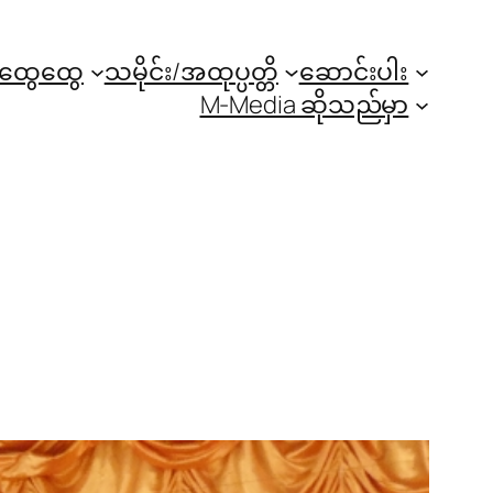
အထွေထွေ
သမိုင်း/အထုပ္ပတ္တိ
ဆောင်းပါး
M-Media ဆိုသည်မှာ