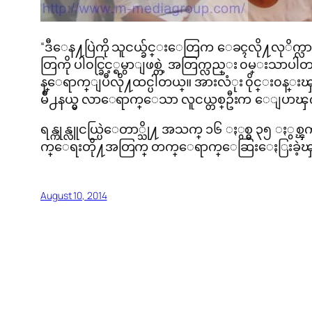
“ဒီေန႔ပြဲကို သူငယ္ခ်င္းေတြက ေခၚလို႔လုိက္
တြကို ပါ၀င္ခြင့္ရမွာျဖစ္တဲ့ အတြက္လည္း ၀မ္းသာ
န္ေရာက္ျပီလို႔ထင္ပါတယ္။ အားလံုး ၀ိုင္း၀န္းၾ
မိဳ႕နယ္မွ လာေရာက္ေသာ လူငယ္တစ္ဦးက ေျပာၾ
ရန္ကုန္လူငယ္ပြဲေတာ္သို႔ အသက္ ၁၆ ႏွစ္မွ ၃၅ ႏွစ္ၾကာ
က္ေရးတို႔အတြက္ တက္ေရာက္ေဆြးေႏြးခဲ
August 10, 2014