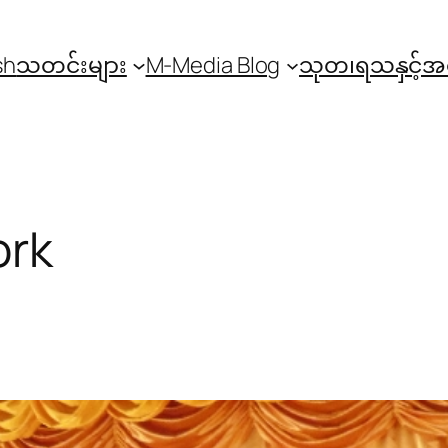
sh
သတင်းများ
M-Media Blog
သုတ၊ရသနှင့်
ork