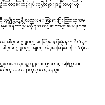
စ္ေစာင္ျပဳ လုပ္သြားမွာျဖစ္ပါတယ္” ဟု
းကို လုပ္ကိုင္တတ္ရန္ကိုလည္း ေဆြးေႏြး သြားၾကမ
ားမည္ျဖစ္ေၾကာင္းကို ၎က ထပ္ေလာင္းေျပာၾ
သာ ေခါင္းစဥ္ျဖင့္ ေဆြးေႏြးခဲ့ၾကျပီး “လူင
့္ေခါင္းစဥ္ျဖင့္ အျငင္းခံုေဆြးေႏြးပြဲကိုလ
ျဖစ္ၾကေသာ လူငယ္အဖြဲ႕အစည္းမ်ားမွ အဖြဲ႔အစ
သီးသီးကို လာေရာက္ျပသခဲ့သည္။