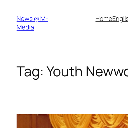
Skip
to
News @ M-
Home
Engli
content
Media
Tag:
Youth Neww