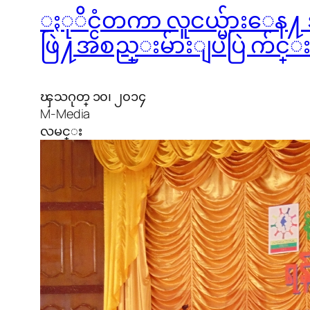
ႏုိင္ငံတကာ လူငယ္မ်ားေန႔
ဖြဲ႔အစည္းမ်ားျပပြဲ က်င္း
ၾသဂုတ္ ၁၀၊ ၂၀၁၄
M-Media
လမင္း