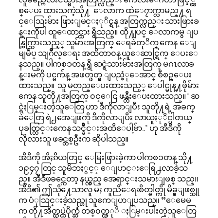
စ္ေပး ထားသကဲ့သို႔ ေလာက ထဲေ၇ာက္လာမည္႔ ရ
င္ေသြးမ်ား ဖြားျမင္ႏုိင္ရန္ အတြက္လည္း သားဖြားခ
န္းကိုပါ ထူေထာင္ထား ရွိသည္။ ထို႔ျပင္ ေလာကမွ ျပ
န္ထြက္သြားသည့္ သူမ်ားအတြက္ ေရခဲတုိက္ ကေန ေျ
မျမဳပ္ သျဂိဳလ္ေရး အထိတာ၀န္ ယူေဆာင္ရြက္ ေပးေ
နသည္။ ပါကစၥတန္ ရွိ ဆင္ရဲသားမ်ားအတြက္ မဂၤလာခ
န္းမကို ပင္မက်န္ အဖတ္ဖတ္မွ ျပည္စံုေအာင္ စီစဥ္ေပး
ထားသည္။ သူ မတည္ေပးထားသည့္ ေပါင္မုန္႔ဖိုမ်ား
ကေန သူတို႔အတြက္ ၀င္ေငြ ဖန္တီးေပးထားသည္။“ ဆ
င္ရဲႏြမ္းတဲ့သူေတြ ဟာ ဒီကိုလာျပီး သူတို႔ရဲ့ အခက္
ခဲေတြ ရဲ႕အေျဖကို ဒီကိုလာျပီး လာယူႏုိင္ပါတယ္
ပုခတ္တြင္းကေန သင္ခ်ိဳင္းအထိေပါ့ဗ်ာ..” ဟု အီဒီကို
လိုလားသူ ဖခင္တစ္ဦးက ဆိုပါသည္။
အီဒီကို အိႏၵိယတြင္ ေမြးဖြားခဲ့ကာ ပါကစၥတန္ သို႔
၁၉၄၇ တြင္ သူမိဘႏွင့္ ေျပာင္းေရြ႕လာခဲ့သ
ည္။ အီဒီဖခင္ကေတာ့ နယ္လွည္ အေရာင္းသမားျဖစ္ သည္။
အီဒီ၏ ဤသို႔ေသာလူ မႈ ကူညီေရးစိတ္ဓါတ္ကို မိခ္င္ျဖစ္သူ
က ပံုသြင္းခဲ့သည္ဟု သူကေျပာျပသည္။ ”ေမေမ
က တို႔အိတ္ကပ္ထဲပိုက္ဆံ တစ္၀တ္က္ုိ ႏြမ္းပါးတဲ့သူေတြ