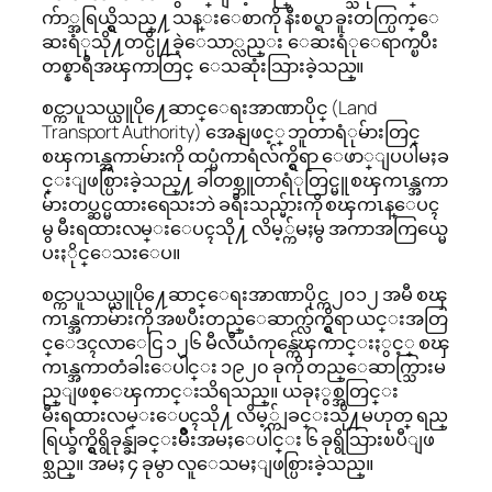
က်ာ္အရြယ္ရွိသည္႔ သန္းေစာကို နီးစပ္ရာ ခူးတက္ပြက္ေ
ဆးရံုသို႔တင္ပို႔ခဲ့ေသာ္လည္း ေဆးရံုေရာက္ၿပီး
တစ္နာရီအၾကာတြင္ ေသဆုံးသြားခဲ့သည္။
စင္ကာပူသယ္ယူပို႔ေဆာင္ေရးအာဏာပိုင္ (Land
Transport Authority) အေနျဖင့္ ဘူတာရံုမ်ားတြင္
စၾကၤန္အကာမ်ားကို ထပ္မံကာရံလ်က္ရွိရာ ေဖာ္ျပပါမႈခ
င္းျဖစ္ပြားခဲ့သည္႔ ခါတစ္ဘူတာရံုတြင္မူ စၾကၤန္အကာ
မ်ားတပ္ဆင္မထားရေသးဘဲ ခရီးသည္မ်ားကို စၾကၤန္ေပၚ
မွ မီးရထားလမ္းေပၚသို႔ လိမ့္က်မႈမွ အကာအကြယ္မေ
ပးႏိုင္ေသးေပ။
စင္ကာပူသယ္ယူပို႔ေဆာင္ေရးအာဏာပိုင္က ၂၀၁၂ အမီ စၾ
ကၤန္အကာမ်ားကို အၿပီးတည္ေဆာက္လ်က္ရွိရာ ယင္းအတြ
င္ေဒၚလာေငြ ၁၂၆ မီလီယံကုန္က်ေၾကာင္းႏွင့္ စၾ
ကၤန္အကာတံခါးေပါင္း ၁၉၂၀ ခုကို တည္ေဆာက္သြားမ
ည္ျဖစ္ေၾကာင္းသိရသည္။ ယခုႏွစ္အတြင္း
မီးရထားလမ္းေပၚသို႔ လိမ့္က်ျခင္းသို႔မဟုတ္ ရည္
ရြယ္ခ်က္ရွိရွိခုန္ခ်ျခင္းမ်ိဳးအမႈေပါင္း ၆ ခုရွိသြားၿပီျဖ
စ္သည္။ အမႈ ၄ ခုမွာ လူေသမႈျဖစ္ပြားခဲ့သည္။