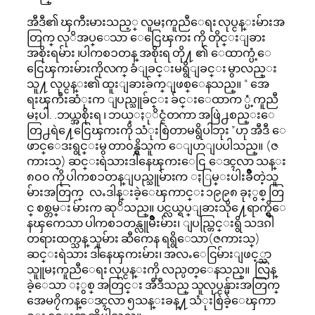
အီဒီ၏ ၾကီးမားသည့္ လူမႈကူညီေရး လုပ္ငန္းမ်ားအ
တြက္ လုိအပ္ေသာ ေငြေၾကး ကို တိုင္းျခား
အစိုးရမ်ား ၊ပါကစၥတန္ အစိုးရ တို႔ ၏ ေထာက္ပံ့ေ
ငြေၾကးမ်ားကိုလက္ ခံျခင္းမရွိျခင္း မွာလည္း
သူ႔ လုပ္ငန္း၏ ထူးျခားခ်က္ျဖစ္ေနသည္။ “ အေ
ရးၾကီးဆံုးက ျပည္သူခ်င္း ခ်င္းေထာက ္ပံ့ကူညီ
မႈပါ. .ဘယ္အစိုးရ ၊ ဘယ္ႏုိင္ငံတကာ အဖြဲ႕စည္းေ
တြ႕ရဲ႔ေငြေၾကးကို သံုးစြဲတာမရွိပါဘုး ”ဟု အီဒီ ေ
ဖာင္ေဒးရွင္းမွ တာ၀န္ရွိသူက ေျပာျပပါသည္။ (ဇ
ကားသ္) ဆင္းရဲသားဒါနေၾကးေငြ ေဒၚလာ သန္း
၈၀၀ ကို ပါကစၥတန္ျပည္သူမ်ားက ႏြမ္းပါးခ်ိဳတဲ့သူ
မ်ားအတြက္ လႉဒါန္းခဲ့ေၾကာင္း ၁၉၉၈ ခုႏွစ္ တြ
င္ စစ္တမ္း မ်ားက ဆုိသည္။ ပင္လယ္ရပ္ျခားသို႔ေရာက္ရွိေ
နၾကေသာ ပါကစၥတန္လူမ်ိဳးမ်ား၊ ျပည္တြင္းရွိ သဒၵါ
တရားထက္သန္ သူမ်ား ဆီကေန ရရွိေသာ(ဇကားသ္)
ဆင္းရဲသား ဒါနေၾကးမ်ား၊ အလႉေငြမ်ားျဖင့္သာ
သူူမႈကူညီေရး လုပ္ငန္းကို လည္ပတ္ေနသည္။ လြန္
ခဲ့ေသာ ႏွစ္ အတြင္း အီဒီသည္ သူလုပ္ငန္မ်ားအတြက္
အေမ၇ိကန္ေဒၚလာ ၅သန္းခန္႔ သံုးစြဲခဲ့ေၾကာ