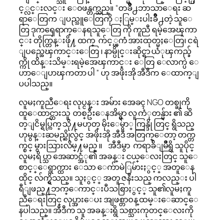
င့္လင္းလင္း ေ၀ဖန္တက္သည္။ “တခ်ိဳ႕ဘာသာေရး ဆ
ရာေတြက ျပည္သူေတြကို ႏြမ္းပါးခ်ိဳ႕တဲ့ သူေ
တြ ဒုကၡေရာက္ေနရသူေတြ ကို ကူညီ ရမဲ့အေၾကာ
င္း တိုက္တြန္းဖို႔ ထက္ က်င့္ၾကံ အားထုတ္မႈေတြ၊ ငရဲ
ျပည္အေၾကာင္းေတြ ၊ နာမ္ပိုင္းဆိုင္ရာ ယံုၾကည္ခ်
က္ကို ထိန္းသိမ္းရမဲ့အေၾကာင္း ေတြ ေလာက္ပဲ ေ
ဟာေျပာၾကတာ ပါ ” ဟု အဖိုးအို အီဒီက ေထာက္ျ
ပပါသည္။
လူမႈကူညီေရး လုပ္ငန္း အမ်ား အေခၚ NGO တစ္ခုကို
ထူေထာင္ထားသူ တစ္ဦးေနအိမ္မွာ လူ ကံုတန္မ်ား ၏ ဆိ
တ္ျငိမ္ရပ္ကြက္ သို႔မဟုတ္ မိုးေမွ်ာ္ ကြန္ဒို တြင္ ရွိသည္
ဟုမွန္းဆမည္ဆိုလွ်င္ အဖိုးအို အီဒီ အတြက္ေတာ့ တက္တ
က္စင္ မွားသြားလိမ္႔မည္ ။ အီဒီမွာ ကရာခ်ိျမိဳရွိ သူပိုင္
လူမႈရိပ္သာ အေဆာင္အံု၏ အခန္း ငယ္ေလးတြင္ သူေ
စာင့္ေရွာက္ထား ေသာ ေက်ာမဲြမ်ားႏွင့္ အတူေန
ထိုင္ လ်က္ရွိသည္။ သူႏွင့္ အတူ ဇနီးသည္ ကလည္း ပါ
ရီျဖည္႔ဘက္ေကာင္းပီသစြာႏွင့္ သူ၏လူမႈကူ
ညီေရးတြင္ လုပ္အားေပး အျဖစ္တာ၀န္ ထမ္းေဆာင္ေ
နပါသည္။ အီဒီက သူ အခန္းရွိ သစ္သားကုတင္ေလးကို