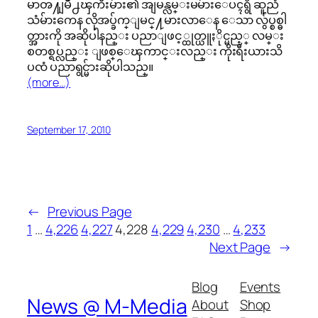
မာၻ႔ျမိဳ႕ၾကီးမ်ား၏ အျမန္လမ္းမမ်ားေပၚရွိ ဆူညံ
သံမ်ားကေန လိုအပ္ခ်က္ျမင္႔မားလာေန ေသာ လွ်ပ္စစ္ဓါ
တ္အားကို အဆိုပါနည္း ပညာျဖင့္ထုတ္ယူႏိုင္မည့္ လမ္း
စတစ္ရပ္လည္း ျဖစ္ေၾကာင္းလည္း ကိုးရီးယားသိ
ပၸံ ပညာရွင္မ်ားဆိုပါသည္။
(more…)
September 17, 2010
←
Previous Page
1
…
4,226
4,227
4,228
4,229
4,230
…
4,233
Next Page
→
Blog
Events
News @ M-Media
About
Shop