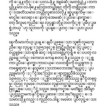
ကို ေန႔တိုင္း ေပးလႉဖို႔ အျမဲဆံုးမတယ္ကြဲ႕ ၊ တက
ယ္လို႔မ်ား လႉဖို႔ေမ့သြားတယ္ဆိုရင္ တိုကို တစ္ကိုယ္ေကာ
င္း၊အတၱသမား၊ ဘယ္လိုလူစားလဲလို႔ ဆူပူၾကိမ္းေ
မာင္ပါေလေရာ ၊ ေနာက္ အေမဆံုးျပီးေနာက္မွာေ
တာ့ ဒီလူမႈ ကူညီေရး လုပ္ငန္မွာ တို႔ဘ၀ကိုႏွစ္ ျမဳပ္ျဖ
စ္ခဲ့တယ္ ” ဟု သူဘ၀ကို ျပန္ေျပာင္းေျပာျပပါ
သည္။
ၾကီးမားက်ယ္ျပန္ ေနျပီျဖစ္ေသာ သူ၏ လူမႈကူ
ညီေရး လုပ္ငန္း ၁၉၅၁ခုႏွစ္ တြင္ကိုယ္ပိုင္ေငြျဖင့္
၀ယ္ယူခဲ့ေသာ ရာခ်ိ ဆင္းရဲသားရပ္ကြက္ ရွိ ၈ ေပပတ္ လ
ည္အခန္းက်ဥ္းကေလး ကေန စတင္ ခဲံ႔သည္။ ၇ ႏွစ္ၾ
ကာျပီးေနာက္မွာ ကားငယ္ေလးတစ္စီးကို ၀ယ္ယူကာ ဒု
ကၡေရာက္ ေနသူမ်ား ၊ သဘာ၀ေဘးအႏၱရယ္သင့္ ျပ
ည္သူမ်ားကို ႏုိင္ငံအႏံသြား ေရာက္ကူညီခဲံသည္။
၁၉၈၀ႏွင့္ ၁၉၉၀ ႏွစ္မ်ားအတြင္ အီဒီသည္ နုိင္ငံတစ္၀ွ
မ္းတြင္ လူမႈေဂဟာမ်ား လူနာတင္ယာဥ္မ်ား တည္ေထာင္
ဖြင့္လွစ္ေပးႏုိင္ခဲ့သည္။ အၾကင္နာေမတၱရွင္ အီဒီမွာ
ျပည္တြင္သာမက နုိင္ငံရပ္ျခားေဘး အႏၱရယ္သင့္ ေဒ
သမ်ားသို႔လည္း ကူညီလႉဒါန္းမႈမ်ား ျပဳလုပ္ခဲ့ေသး
သည္။