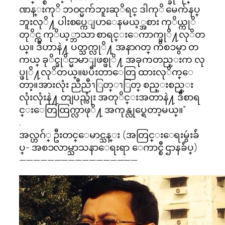
ဏန္းကုိ ဘဝင္မက်ဘူးဆုိရင္ ဒါကုိ မေက်နပ္
ဘူးလုိ႔ ပါးစပ္ကေျပာေနမယ့္အစား ကုိယ္ကုိ
တုိင္က ကုိယ့္ဘာသာ စာရင္းေကာက္ဖုိ႔လုိတ
ယ္။ ဒီဟာနဲ႔ ပတ္သက္လုိ႔ အနာဂတ္ ကိစၥမွာ တ
ကယ္ ခုိင္ခုိင္မာမာျဖစ္ဖုိ႔ အခုကတည္းက လု
ပ္ဖုိ႔လုိတယ္။ၿပီးတာေတြ ထားလုိက္ေ
တာ့။အားလုံး ညီညီၫြတ္ၫြတ္ စည္းစည္း
လုံးလုံးနဲ႔ တျပည္လုံး အတုိင္းအတာနဲ႔ ဒီစာရ
င္းေတြထြက္လာဖုိ႔ အကုန္လုပ္ရေတာ့မယ္။”
.
အလ္ဟဂ်္ ဦးတင္ေမာင္သန္း (အတြင္းေရးမွဴးခ်ဴ
ပ္- အစၥလာမ္သာသနာေရးရာ ေကာင္စီ ဌာနခ်ဴပ္)
—————————————————