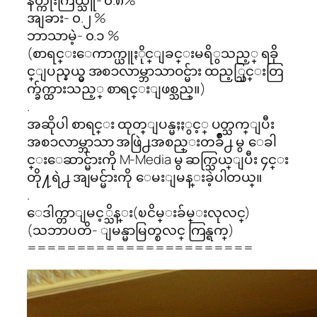
အျခား- ၀.၂ %
ဘာသာမဲ့- ၀.၁ %
(စာရင္းေကာက္ယူႏိုင္ျခင္းမရိွသည့္ ရခို
င္ျပည္နယ္မွ အစၥလာမ္ဘာသာဝင္မ်ား ထည့္သြင္းတြ
က္ခ်က္ထားသည့္ စာရင္းျဖစ္သည္။)
.
အဆိုပါ စာရင္း ထုတ္ျပန္မႈႏွင့္ ပတ္သက္ျပီး
အစၥလာမ္ဘာသာ အဖြဲ႕အစည္းတခ်ိဳ႕ မွ ေခါ
င္းေဆာင္မ်ားကို M-Media မွ ဆက္သြယ္ျပီး ၄င္း
တို႔ရဲ႕ အျမင္မ်ားကို ေမးျမန္းခဲ့ပါတယ္။
.
ေဒါက္တာျမင့္သိန္း(ၿငိမ္းခ်မ္းလုလင္)
(သဘာပတိ- ျမန္မာမြတ္စလင္ ကြန္ရက္)
=======================