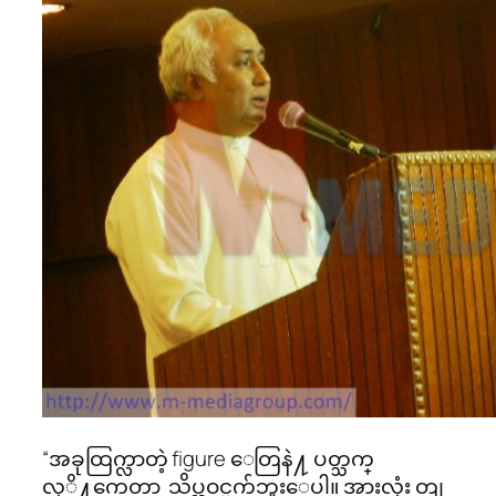
“အခုထြက္လာတဲ့ figure ေတြနဲ႔ ပတ္သက္
လုိ႔ကေတာ့ သိပ္ဘဝင္မက်ဘူးေပါ့။ အားလုံး တျ