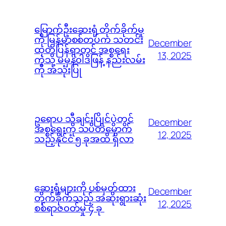
မြောက်ဦးဆေးရုံ တိုက်ခိုက်မှု
ကို မြန်မာစစ်တပ်က သတင်း
December
ထုတ်ပြန်ရာတွင် အစ္စရေး
13, 2025
ကဲ့သို့ မမှန်၀ါဒဖြန့် နည်းလမ်း
ကို အသုံးပြု
ဥရောပ သီချင်းပြိုင်ပွဲတွင်
December
အစ္စရေးကို သပိတ်မှောက်
12, 2025
သည့်နိုင်ငံ ၅ ခုအထိ ရှိလာ
ဆေးရုံများကို ပစ်မှတ်ထား
December
တိုက်ခိုက်သည့် အဆိုးရွားဆုံး
12, 2025
စစ်ရာဇ၀တ်မှု ၄ ခု