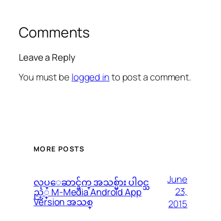
Comments
Leave a Reply
You must be
logged in
to post a comment.
MORE POSTS
June
လုပ္ေဆာင္ခ်က္ အသစ္မ်ား ပါဝင္သ
23,
ည့္ M-Media Android App
Version အသစ္
2015