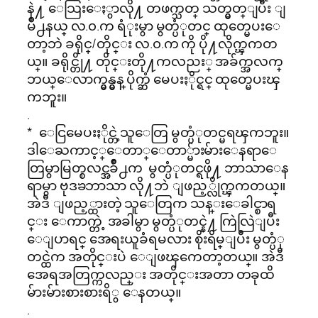
နဲ႔ ေသြးေႏွာလို႔ တဖက္သတ္ သတ္မွတ္ျပီး ျ
မိဳ႕နယ္ လ.၀.က ရံုးမွာ မွတ္ပံုတင္ ထုတ္မေပးေ
တာ့ဘဲ ခရိုင္/တိုင္း လ.၀.က ကို ပို႔လိုက္ၾကတ
ယ္။ ခရိုင္တို႔ တိုင္းတို႔ကလညး္ အခ်က္အလက္
ဘယ္ေလာက္မွန္မွန္ ပိုက္ဆံ မေပးႏိုင္ရင္ ထုတ္မေပးၾ
ကဘူး။
.
* ေငြမေပးႏိုင္တဲ့သူေတြ မွတ္ပံုတင္မရၾကဘူး။
ဒါေႀကာင့္ေတာ္ေတာ္မ်ားမ်ားေနရာေ
တြမွာမြတ္စလင္အခ်ိဳ႕က မွတ္ပံုတင္ရဖို႔ ဘာသာေန
ရာမွာ ဗုဒၶဘာသာ လို႔ဘဲ ျဖည့္လိုက္ၾကတယ္။
အဲဒီ ျဖည့္ထားတဲ့ သူေတြက သန္းေခါင္စာရ
င္း ေကာက္တဲ့ အခါမွာ မွတ္ပံုတင္နဲ႔ ကြဲလြဲျပီး
ေျပာရင္ အေရးယူခံရမလား စိုးရိမ္ျပီး မွတ္ပံု
တင္ထဲက အတိုင္းပဲ ေျဖၾကေတာ့တယ္။ အဲဒီ
အေရအတြက္ကလည္း အတိုင္းအတာ တခုထိ
မ်ားမ်ားစားစားရိွ ေနတယ္။
.