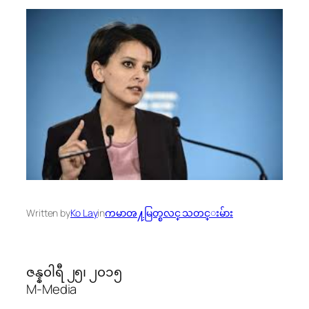
Written by
Ko Lay
in
ကမာၻ႔မြတ္စလင္ သတင္းမ်ား
ဇန္န၀ါရီ ၂၅၊ ၂၀၁၅
M-Media