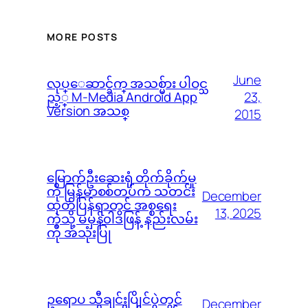
MORE POSTS
June
လုပ္ေဆာင္ခ်က္ အသစ္မ်ား ပါဝင္သ
23,
ည့္ M-Media Android App
Version အသစ္
2015
မြောက်ဦးဆေးရုံ တိုက်ခိုက်မှု
ကို မြန်မာစစ်တပ်က သတင်း
December
ထုတ်ပြန်ရာတွင် အစ္စရေး
13, 2025
ကဲ့သို့ မမှန်၀ါဒဖြန့် နည်းလမ်း
ကို အသုံးပြု
ဥရောပ သီချင်းပြိုင်ပွဲတွင်
December