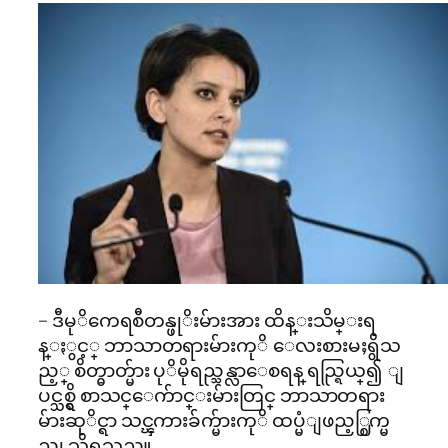
– ဒီမုိကေရစီတန္ဖုိးမ်ားအား ထိန္းသိမ္းရ
န္ႏွင့္ ဘာသာတရားမ်ားကုိ ေလးစားမႈရွိသ
ည့္ စိတ္ဓာတ္မ်ား ပုိမိုရည္သန္လာေစရန္ ရည္ရြယ္၍ ျ
ပင္သစ္ရွိ စာသင္ေက်ာင္းမ်ားတြင္ ဘာသာတရား
မ်ားဆုိင္ရာ သင္ၾကားခ်က္မ်ားကုိ ထပ္မံျဖည့္စြက္မ
ည္ဟု သိရသည္။