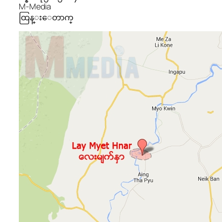
M-Media
ထြန္းေတာက္