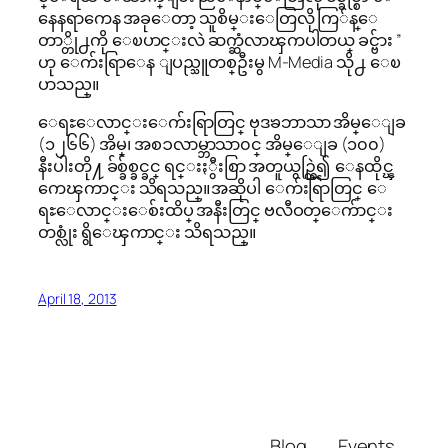
နေနရာကေန အခုေတာ့ သူစိမ္းေတြလို ကြ်န္ေ
တာ္တို႕ကို ေၿပာင္းလဲ ဆက္ဆံလာၾကပါတယ္ ခင္ဗ်ား ”
ဟု ေက်းရြာေန ျပည္သူတစ္ဦးမွ M-Media သို႕ ေၿ
ပာသည္။
ေရႊေလာင္းေက်းရြာတြင္ ဗုဒၶဘာသာ အိမ္ေျခ
(၁၂၆၆) အိမ္၊ အစၥလာမ္ဘာသာ၀င္ အိမ္ေျခ (၁၀၀)
နီးပါးတို႔ ခ်စ္ခ်စ္ခင္ခင္ ရင္းႏွီးစြာ အတူယွဥ္တြဲ၍ ေနထိုင္ၾ
ကေၾကာင္း သိရသည္။အဆိုပါ ေက်းရြာတြင္ ေ
ရႊေလာင္းေစ်းထိပ္ အနီးတြင္ ဗလီဝတ္ေက်ာင္း
တစ္လုံး ရွိေၾကာင္း သိရသည္။
April 18, 2013
Blog
Events