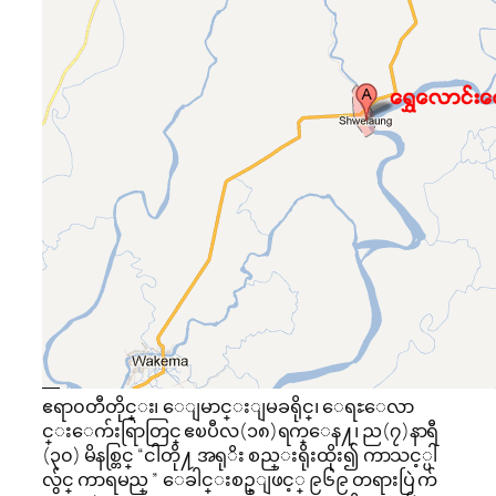
ဧရာ၀တီတိုင္း၊ ေျမာင္းျမခရိုင္၊ ေရႊေလာ
င္းေက်းရြာတြင္ ဧၿပီလ(၁၈)ရက္ေန႔၊ ည(၇)နာရီ
(၃၀) မိနစ္တြင္ “ငါတို႔ အရုိး စည္းရိုးထိုး၍ ကာသင့္ပါ
လွ်င္ ကာရမည္ ” ေခါင္းစဥ္ျဖင့္ ၉၆၉ တရားပြဲ က်