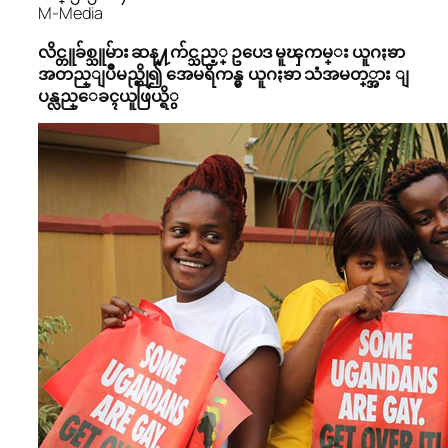
M-Media
လိင္တူခ်စ္သူမ်ား ဆန္႔က်င္သည့္ ဥပေဒ မူၾကမ္း ယူဂႏၶာ
အတည္ျပဳမည္ဆို၍ အေမရိကန္မွ ယူဂႏၶာ သံအမတ္္အား ျ
ပန္လည္ေခၚယူဖြယ္ရိွ