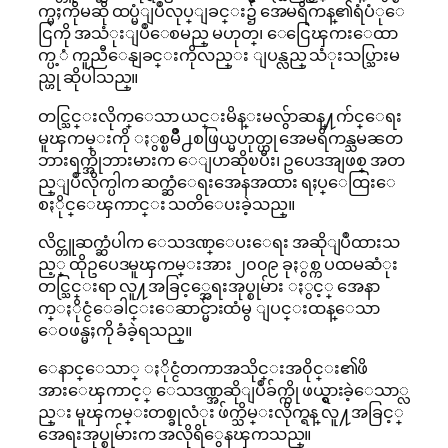
က္မႈကိုမဆို ထပ္မံျပဳလုပ္ျခင္း၌ အေမရိကန္၏ရံပံုေ
ငြကို အသံုးျပဳေစမည္ မဟုတ္၊ ေငြေၾကးေထာ
က္ပ့ံ ကူညီေနျခင္းကိုလည္း ျပန္လည္ သံုးသပ္သြားမ
ည္ဟု ဆိုပါသည္။
တင္သြင္းလိုက္ေသာ ယင္းမိန္းမလွ်ာဆန္႔က်င္ေရး
မူၾကမ္းကို ႏွစ္ၿမိဳ႕စဖြယ္မဟုတ္ဟု အေမရိကန္သမၼတ
ဘားရက္အိုဘားမားက ေျပာဆိုၿပီး၊ ဥပေဒအျဖစ္ အတ
ည္ျပဳလိုက္ပါက ဆက္ဆံေရးအေနအထား ရႈပ္ေထြးေ
စႏိုင္ေၾကာင္း သတိေပးခဲ့သည္။
လိင္တူဆက္ဆံပါက ေသဒဏ္ေပးေရး အဆိုျပဳထားသ
ည့္ ထိုဥပေဒမူၾကမ္းအား ၂၀၀၉ ခုႏွစ္က ပထမဆံုး
တင္သြင္းရာ လူ႔အခြင့္အေရးအုပ္စုမ်ား ႏွင့္ အေနာ
က္ႏိုင္ငံေခါင္းေဆာင္မ်ားထံမွ ျပင္းထန္ေသာ
ေ၀ဖန္မႈကို ခံခဲ့ရသည္။
ေနာင္ေသာ္ ႏိုင္ငံတကာအသိုင္းအ၀ိုင္း၏ဖိ
အားေၾကာင့္ ေသဒဏ္အဆိုျပဳခ်က္ကို ဖယ္ရွားခဲ့ေသာ္လ
ည္း မူၾကမ္းတစ္ခုလံုး ဖ်က္သိမ္းလိုက္ရန္ လူ႔အခြင့္
အေရးအုပ္စုမ်ားက အလိုရိွေနၾကသည္။