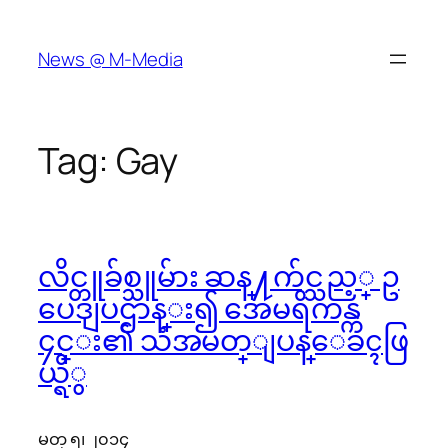
Skip
to
News @ M-Media
content
Tag:
Gay
လိင္တူခ်စ္သူမ်ား ဆန္႔က်င္သည့္ ဥ
ပေဒျပဌာန္း၍ အေမရိကန္က
၄င္း၏ သံအမတ္ျပန္ေခၚဖြ
ယ္ရိွ
မတ္ ၅၊ ၂၀၁၄