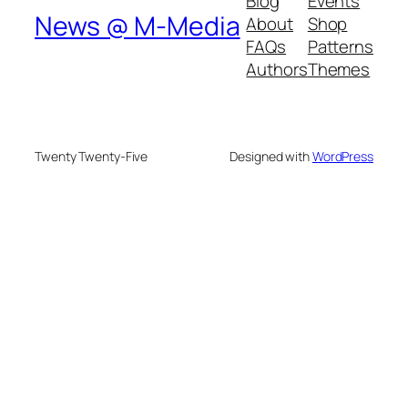
Blog
Events
News @ M-Media
About
Shop
FAQs
Patterns
Authors
Themes
Twenty Twenty-Five
Designed with
WordPress