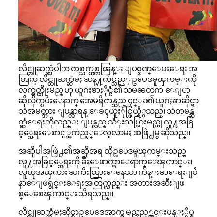
လိင္တူဆက္ဆံပါက တစ္သက္တစ္ကၽြန္း ျပစ္ဒဏ္ေပးေရး အ
တြက္ လိင္တူဆက္ဆံမႈ ဆန္႔က်င္သည့္ ဥပေဒမူၾကမ္းကို
လက္မွတ္ထိုးမည္ ဟု ယူဂႏၶာႏိုင္ငံ၏ သမၼတက ေျပာ
ဆိုလိုက္ၿပီးေနာက္ အေမရိကန္သည္ ၄င္း၏ ယူဂႏၶာဆိုင္ရာ
သံအမတ္အား ျပန္လာရန္ ေခၚယူႏိုင္ဖြယ္ရိွသည္၊ သံတမန္ဆ
က္ဆံေရးကိုလည္း ျပန္လည္ သံုးသပ္သြားမည္ဟု လူ႔အခြ
င့္အေရးေစာင့္ၾကည့္ေလ့လာမႈ အဖြဲ႕မွ ဆိုသည္။
အဆိုပါအဖြဲ႕၏အဆိုအရ ထိုဥပေဒမူၾကမ္းသည္
လူ႔အခြင့္အေရးကို ခ်ဳိးေဖာက္ရာေရာက္ေၾကာင္း၊
လူထုအၾကား ႀကီးထြားေနေသာ က်န္းမာေရးျပႆ
နာေျဖရွင္းေရးအတြက္လည္း အတားအဆီးျဖ
စ္ေစေၾကာင္း သိရသည္။
လိင္တူဆက္ဆံမႈဆိုင္ရာဥပေဒေအာက္မွ မည္သည့္ညွင္းပန္ႏွိပ္စ