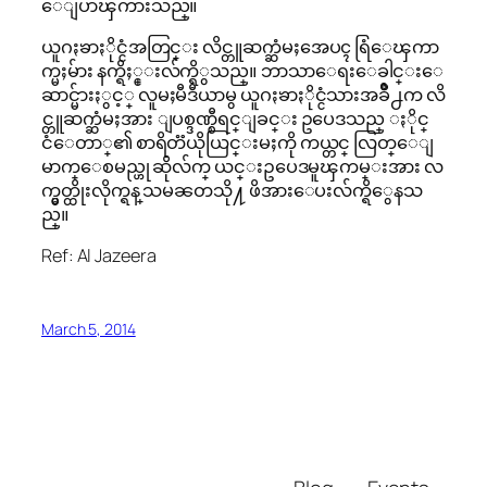
ေျပာၾကားသည္။
ယူဂႏၶာႏိုင္ငံအတြင္း လိင္တူဆက္ဆံမႈအေပၚ ရြံေၾကာ
က္မႈမ်ား နက္ရိႈ္င္းလ်က္ရိွသည္။ ဘာသာေရးေခါင္းေ
ဆာင္မ်ားႏွင့္ လူမႈမီဒီယာမွ ယူဂႏၶာႏိုင္ငံသားအခ်ဳိ႕က လိ
င္တူဆက္ဆံမႈအား ျပစ္ဒဏ္စီရင္ျခင္း ဥပေဒသည္ ႏိုင္
ငံေတာ္၏ စာရိတၱယိုယြင္းမႈကို ကယ္တင္ လြတ္ေျ
မာက္ေစမည္ဟု ဆိုလ်က္ ယင္းဥပေဒမူၾကမ္းအား လ
က္မွတ္ထိုးလိုက္ရန္ သမၼတသို႔ ဖိအားေပးလ်က္ရိွေနသ
ည္။
Ref: Al Jazeera
March 5, 2014