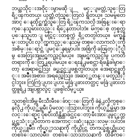
ဘယ္အသိုင္းအ၀ိုင္းမွာမဆို ျမင့္ျမတ္တဲ့သူေတြ
ရိွၾကတယ္၊ ယုတ္ညံ့တဲ့သူေတြလဲ ရွိတယ္။ သမမွ်တေ
အာင္ ေနထိုင္ဆက္ဆံသူေတြ ရိွၾကသလို အစြန္းေရာ
က္ေနသူမ်ားလည္း ရိွေနတာပါဘဲ။ မ်က္ေစ့ တစ္ဖက္လ
ပ္ေနသူဟာ ျမင္ကြင္းတစ္ဖက္ဘဲ ရိွတတ္ပါတယ္။ မ်က္မွန္စိ
မ္းတပ္ၿပီး လုိက္ၾကည့္ေနသမွ် တစ္ေလာကလံုးကို
အစိမ္းေရာင္ဘဲ ျမင္ေနရမွာပါ။ အစြဲကို ခၽြတ္ႏိုင္ပါ
မွ အေတြးအျမင္ၾကည္လင္ပါမယ္။ အျမင္ၾကည္လင္ပါမွ ပကတိ
တရားကို ေတြ႕ရပါမယ္။ ေရႊနဲ႕မစင္ဟာ ရံဖန္ရံခါမွာေ
တာ့ အေရာင္အေသြး ခပ္ဆင္ဆင္ျဖစ္တတ္ပါတယ္။ အေရာင္တူတို
င္း အမ်ဳိးအစား၊ အရည္အေသြး၊ အဆင့္အတန္း မတူညီႏို
င္ပါဘူး။ ကြဲကြဲျပားျပား မခြဲျခားတတ္ယင္ မခြဲျခားတ
တ္သူရဲ႕ အျပစ္သာလွ်င္ ျဖစ္ပါလိမ့္မယ္။
သူတစ္ပါးအိမ္က မီးသီးမီးေခ်ာင္းေတြကို ခဲနဲ႕လိုက္ပစ္ေ
နလို႕ ကိုယ့္အိမ္ကမီး ပိုမလင္းသြားပါဘူး။ ကိုယ့္အိမ္ထဲမွာ အ
လင္းေရာင္ ပိုၿပီးထိန္ထိန္သာခ်င္ယင္ေတာ့ မီးအားျမွင့္စက္တ
ပ္ဆင္အသံုးျပဳတာက အေကာင္းဆံုးနည္းလမ္းပါဘဲ။
ကိုယ့္လူမ်ဳိး၊ ကိုယ့္သာသနာကို ကိုယ္တိုင္က တကယ္ခ်စ္တယ္ဆိုယင္
တစ္ပါးေသာလူမ်ဳိး၊ တစ္ပါးေသာသာသနာကို ထိခိုက္ေ