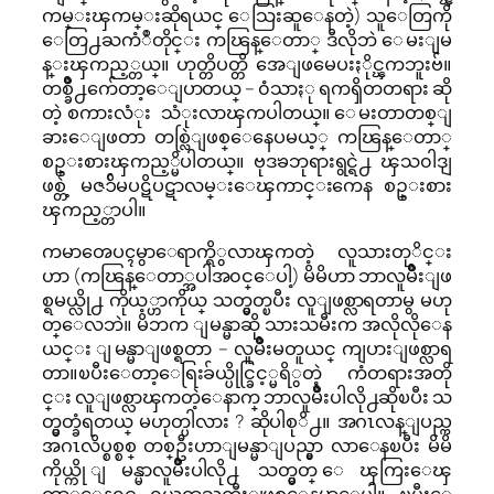
ကမ္းၾကမ္းဆိုရယင္ ေသြးဆူေနတဲ့) သူေတြကို
ေတြ႕ႀကံဳတိုင္း ကၽြန္ေတာ္ ဒီလိုဘဲ ေမးျမ
န္းၾကည့္တယ္။ ဟုတ္တိပတ္တိ အေျဖမေပးႏိုင္ၾကဘူးဗ်။
တစ္ခ်ဳိ႕က်ေတာ့ေျပာတယ္ – ၀ံသာႏု ရကၡိတတရား ဆို
တဲ့ စကားလံုး သံုးလာၾကပါတယ္။ ေမးတာတစ္ျ
ခားေျဖတာ တစ္လြဲျဖစ္ေနေပမယ့္ ကၽြန္ေတာ္
စဥ္းစားၾကည့္မိပါတယ္။ ဗုဒၶဘုရားရွင္ရဲ႕ ၾသ၀ါဒျ
ဖစ္တဲ့ မဇၥ်ိမပဋိပဋာလမ္းေၾကာင္းကေန စဥ္းစား
ၾကည့္တာပါ။
ကမာၻေပၚမွာေရာက္ရိွလာၾကတဲ့ လူသားတုိင္း
ဟာ (ကၽြန္ေတာ္အပါအ၀င္ေပါ့) မိမိဟာ ဘာလူမ်ဳိးျဖ
စ္ရမယ္လို႕ ကိုယ့္ဟာကိုယ္ သတ္မွတ္ၿပီး လူျဖစ္လာရတာမွ မဟု
တ္ေလဘဲ။ မိဘက ျမန္မာဆို သားသမီးက အလိုလိုေန
ယင္း ျမန္မာျဖစ္ရတာ – လူမ်ဳိးမတူယင္ ကျပားျဖစ္လာရ
တာ။ၿပီးေတာ့ေရြးခ်ယ္ပိုင္ခြင့္မရိွတဲ့ ကံတရားအတို
င္း လူျဖစ္လာၾကတဲ့ေနာက္ ဘာလူမ်ဳိးပါလို႕ဆိုၿပီး သ
တ္မွတ္ခံရတယ္ မဟုတ္ပါလား ? ဆိုပါစုိ႕။ အဂၤလန္ျပည္က
အဂၤလိပ္စစ္စစ္ တစ္ဦးဟာျမန္မာျပည္မွာ လာေနၿပီး မိမိ
ကိုယ္ကို ျမန္မာလူမ်ဳိးပါလို႕ သတ္မွတ္ ေၾကြးေၾ
ကာ္ေနရင္ ရယ္စရာႀကီးျဖစ္ေနမွာေပါ့။ ၿပီးေ