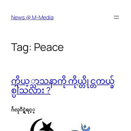
Skip
to
News @ M-Media
content
Tag:
Peace
ကိုယ့္သာသနာကို ကိုယ္တိုင္တကယ္ခ်
စ္ပါသလား ?
ဂ်ဴလုိင္ရဲရင့္