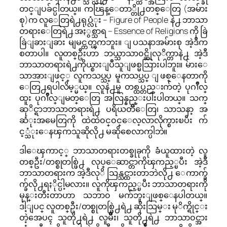
တင္ျပခ်င္ပါတယ္။ ကၽြန္ေတာ္တို႕တစ္ေတြ (အမ်ား
စု)က လူေတြရဲ႕ရုပ္လံုး – Figure of People နဲ႕ ဘာသာ
တရားေတြရဲ႕ အႏွစ္သာရ – Essence of Religions ကို ခြဲ
ခြဲျခားျခား မျမင္တတ္ၾကဘူး။ ျပသနာအမ်ားစု အဲ့ဒီက
စတာပါ။ လူတစ္ဦးဟာ ဘယ္သာသာ၀င္ဆိုလုိက္တာနဲ႕ အဲ့ဒီ
ဘာသာတရားရဲ႕ကိုယ္စားျပဳသူျဖစ္မသြားပါဘူး။ မ်ားေ
သာအားျဖင့္ လူကသပ္သပ္ မူကသပ္သပ္ ျဖစ္ေနတာကို
ေတြ႕ရပါလိမ့္မယ္။ လူနဲ႕မူ တစ္ထပ္တည္းက်တဲ့ ပုဂၢိဳလ္
ထူး ပုဂၢိဳလ္ျမတ္ေတြ အလြန္နည္းပါးပါတယ္။ သက္
ဆုိင္ရာဘာသာတရားရဲ႕ ပရိယတၱိေတြ၊ သာသနာ့ အ
ဆံုးအမေတြကို ထဲထဲ၀င္၀င္ေလ့လာလိုက္စားၿပီး က်
င့္သံုးေနၾကသူဆိုလို႕ မဆိုစေလာက္ပါဘဲ။
ဒါေၾကာင့္ ဘာသာတရားတစ္ခုခုကို ခံယူထားတဲ့ လူ
တစ္ဦး/တစ္စုတစ္ဖြဲ႕ လုပ္ေဆာင္တာကိုၾကည့္ၿပီး အဲ့ဒီ
ဘာသာတရားက အဲ့ဒီလုိ သြန္သင္ထားတာဘဲလို႕ ေကာက္ခ်
က္ခ်လို႕ရႏိုင္ပါ့မလား။ လူကိုၾကည့္ၿပီး ဘာသာတရားကို
မုန္းတီးတာဟာ သဘာ၀ မက်ဘူးျဖစ္ေနပါတယ္။
ဒါ့ျပင္ လူတစ္ဦး/တစ္စုတစ္ဖြဲ႕ရဲ႕ ဆိုးသြမ္း မုိက္ရိုင္း
တဲ့အေပၚ သူတို႕ရဲ႕ လူမ်ဳိး၊ သူတို႕ရဲ႕ ဘာသာ၀င္အား