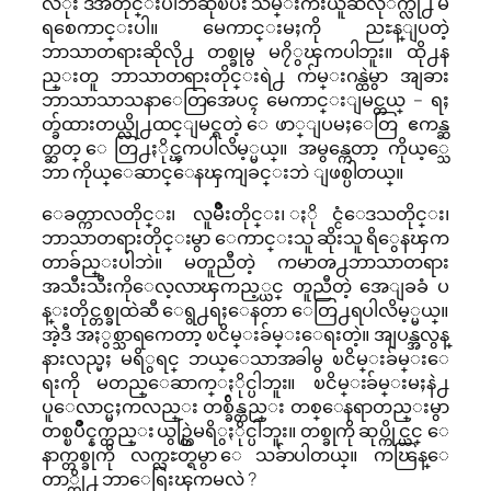
လံုး ဒီအတိုင္းပါဘဲဆိုၿပီး သိမ္းက်ဳံးယူဆလုိက္လို႕ မ
ရစေကာင္းပါ။ မေကာင္းမႈကို ညႊန္ျပတဲ့
ဘာသာတရားဆိုလို႕ တစ္ခုမွ မ၇ိွၾကပါဘူး။ ထို႕န
ည္းတူ ဘာသာတရားတိုင္းရဲ႕ က်မ္းဂန္ထဲမွာ အျခား
ဘာသာသာသနာေတြအေပၚ မေကာင္းျမင္တယ္ – ရႈ
တ္ခ်ထားတယ္လို႕ထင္ျမင္ရတဲ့ ေဖာ္ျပမႈေတြ ဧကန္ဆ
တ္ဆတ္ ေတြ႕ႏိုင္ၾကပါလိမ့္မယ္။ အမွန္ကေတာ့ ကိုယ့္သေ
ဘာ ကိုယ္ေဆာင္ေနၾကျခင္းဘဲ ျဖစ္ပါတယ္။
ေခတ္ကာလတိုင္း၊ လူမ်ဳိးတိုင္း၊ ႏိုင္ငံေဒသတိုင္း၊
ဘာသာတရားတိုင္းမွာ ေကာင္းသူ ဆိုးသူ ရိွေနၾက
တာခ်ည္းပါဘဲ။ မတူညီတဲ့ ကမာၻ႕ဘာသာတရား
အသီးသီးကိုေလ့လာၾကည့္ယင္ တူညီတဲ့ အေျခခံ ပ
န္းတိုင္တစ္ခုထဲဆီ ေရွ႕ရႈေနတာ ေတြ႕ရပါလိမ့္မယ္။
အဲ့ဒီ အႏွစ္သာရကေတာ့ ၿငိမ္းခ်မ္းေရးတဲ့။ အျပန္အလွန္
နားလည္မႈ မရိွရင္ ဘယ္ေသာအခါမွ ၿငိမ္းခ်မ္းေ
ရးကို မတည္ေဆာက္ႏိုင္ပါဘူး။ ၿငိမ္းခ်မ္းမႈနဲ႕
ပူေလာင္မႈကလည္း တစ္ခ်ိန္တည္း တစ္ေနရာတည္းမွာ
တစ္ၿပိဳင္နက္တည္း ယွဥ္တြဲမရိွႏိုင္ပါဘူး။ တစ္ခုကို ဆုပ္ကိုင္ယင္ ေ
နာက္တစ္ခုကို လက္လႊတ္ရမွာ ေသခ်ာပါတယ္။ ကၽြန္ေ
တာ္တို႕ ဘာေရြးၾကမလဲ ?