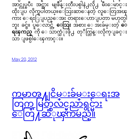
အာင္လုပ္ၿပီး အင္အား မျဖဳန္းတီးပစ္ပါနဲ႕လို႕ မီးေမာင္း
ထိုးျပ လိုက္ရပါတယ္။ေသြးဆာေနတဲ့ လူေတြအၾ
ကား ေရႊြျပည္ေအး တရားေဟာျပတာ မဟုတ္ပါ
ဘူး ခင္ဗ်။ ပူေလာင္တဲ့
ေသြး
အစား ေအးခ်မ္းတဲ့
ေ
ရၾကည္
ကို ေသာက္သံုးဖို႕ တုိက္တြန္းလိုက္ျခင္း
သာ ျဖစ္ပါေၾကာင္း။
May 20, 2012
ကမာၻ႔ျငိမ္းခ်မ္းေရးအ
တြက္ မြတ္စလင္မ္ပညာရွင္မ်ား
ေတြ႔ဆံုၾကမည္။