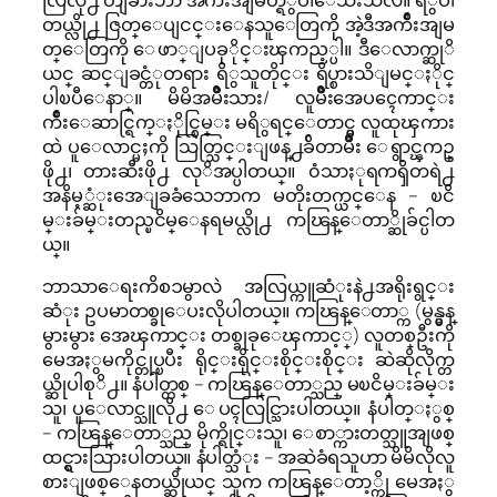
လြဲလို႕ တျခားဘာ အက်ဳိးအျမတ္ရိွပါေသးသလဲ။ ရိွပါ
တယ္လို႕ ဇြတ္ေပျငင္းေနသူေတြကို အဲ့ဒီအက်ဳိးအျမ
တ္ေတြကို ေဖာ္ျပခုိုင္းၾကည့္ပါ။ ဒီေလာက္ဆုိ
ယင္ ဆင္ျခင္တံုတရား ရိွသူတိုင္း ရိပ္စားသိျမင္ႏိုင္
ပါၿပီေနာ္။ မိမိအမ်ဳိးသား/ လူမ်ဳိးအေပၚေကာင္း
က်ဳိးေဆာင္ရြက္ႏိုင္စြမ္း မရိွရင္ေတာင္မွ လူထုၾကား
ထဲ ပူေလာင္မႈကို သြတ္သြင္းျဖန္႕ခ်ိတာမ်ဳိး ေရွာင္ၾကဥ္
ဖို႕၊ တားဆီးဖို႕ လုိအပ္ပါတယ္။ ၀ံသာႏုရကၡိတရဲ႕
အနိမ့္ဆံုးအေျခခံသေဘာက မတိုးတက္ယင္ေန – ၿငိ
မ္းခ်မ္းတည္ၿငိမ္ေနရမယ္လို႕ ကၽြန္ေတာ္ဆိုခ်င္ပါတ
ယ္။
ဘာသာေရးကိစၥမွာလဲ အလြယ္ကူဆံုးနဲ႕အရိုးရွင္း
ဆံုး ဥပမာတစ္ခုေပးလိုပါတယ္။ ကၽြန္ေတာ္က (မွန္မွန္
မွားမွား အေၾကာင္း တစ္ခုခုေၾကာင့္) လူတစ္ဦးကို
မေအႏွမကိုင္တုပ္ၿပီး ရိုင္းရိုင္းစိုင္းစိုင္း ဆဲဆိုလိုက္တ
ယ္ဆိုပါစုိ႕။ နံပါတ္တစ္ – ကၽြန္ေတာ္သည္ မၿငိမ္းခ်မ္း
သူ၊ ပူေလာင္သူလို႕ ေပၚလြင္သြားပါတယ္။ နံပါတ္ႏွစ္
– ကၽြန္ေတာ္သည္ မိုက္ရိုင္းသူ၊ ေစာ္ကားတတ္သူအျဖစ္
ထင္ရွားသြားပါတယ္။ နံပါတ္သံုး – အဆဲခံရသူဟာ မိမိလိုလူ
စားျဖစ္ေနတယ္ဆိုယင္ သူက ကၽြန္ေတာ့္ကို မေအႏွ