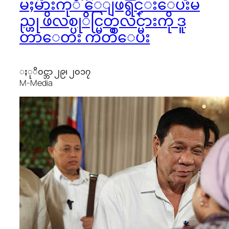
မႈမ်ားကုိ ေျဖရွင္းေပးမ
ည္ဟု ဖိလစ္ပုိင္မြတ္စလင္မ်ားကို ဒူ
တာေတး ကတိေပး
ႏုိ၀င္ဘာ ၂၉၊ ၂၀၁၇
M-Media