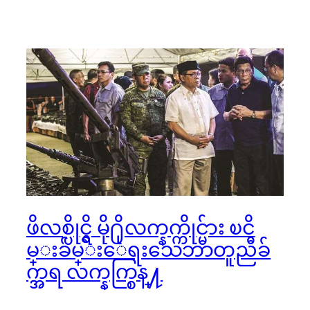
ဖိလစ္ပိုင္ရွိ မို႐ိုလက္နက္ကိုင္မ်ား ၿငိ
မ္းခ်မ္းေရးသေဘာတူညီခ်
က္အရ လက္နက္စြန္႔