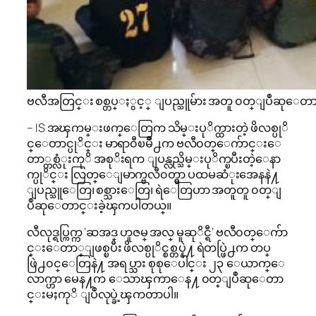
ဗလီအတြင္း စစ္တပ္ႏွင့္ ျပည္သူမ်ား အတူ ၀တ္ျပဳဆုေ
– IS အၾကမ္းဖက္ေတြက သိမ္းပုိက္ထားတဲ့ ဖိလစ္ပုိ
င္ေတာင္ပုိင္း မာရာ၀ီၿမိဳ႕က ဗလီ၀တ္ေက်ာင္းေ
တာ္တစ္လံုးကုိ အစုိးရက ျပန္လည္သိမ္းပုိက္ၿပီးတဲ့ေနာ
က္ပုိင္း လြတ္ေျမာက္ဗလီ၀တ္မွာ ပထမဆံုးအေနနဲ႔
ျပည္သူေတြ၊ စစ္သားေတြ၊ ရဲေတြဟာ အတူတူ ၀တ္ျ
ပဳဆုေတာင္းခဲ့ၾကပါတယ္။
လီလုဒ္ရပ္ကြက္က ‘ဆအဒ္ ဟူဇမ္ အလ္ မူဆုိင္ရီ’ ဗလီ၀တ္ေက်ာ
င္းေတာ္ျဖစ္ၿပီး ဖိလစ္ပုိင္စစ္တပ္နဲ႔ ရဲတပ္ဖြဲ႕က တပ္
ဖြဲ႕၀င္ေတြနဲ႔ အရပ္သား စုစုေပါင္း ၂၃ ေယာက္ေ
လာက္ဟာ မေန႔က ေသာၾကာေန႔ ၀တ္ျပဳဆုေတာ
င္းမႈကုိ ျပဳလုပ္ခဲ့ၾကတာပါ။