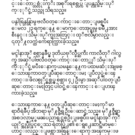
င္းေတာ္တစ္လံုးကုိး အစုိးရစစ္တပ္က ျပန္လည္သိမ္းပုိ
က္ႏုိင္ခဲ့သည္ဟု သိရသည္။
ပန္ဂါရြန္ဂန္ရြာမွ ဗလီ၀တ္ေက်ာင္းေတာ္ျဖစ္ၿပီး
ေမလ ၂၃ ရက္ေန႔ ေမာက္ေတအုပ္စုမွ ၿမိဳ႕အား
စီးနင္း သိမ္းပုိက္မႈအတြင္း ထုိဗလီမွာလည္း
၎တုိ႔လက္ထဲ က်ေရာက္သြားခဲ့သည္။
မင္ဒါနာအုိ စစ္ဌာနခ်ဳပ္မွ ဒုတိယဗုိလ္ခ်ဳပ္ႀကီး ကာလီတုိ ဂါလ္ဗ
က္ဇ္က အဆုိပါဗလီ၀တ္ေက်ာင္းေတာ္ကုိ သိမ္းပုိ
က္ႏုိင္ခဲ့ၿပီးေနာက္ ယမန္ေန႔က ပထမဆံုးအျဖစ္
ေသာၾကာ၀တ္ျပဳဆုေတာင္းမႈ ျပဳလုပ္ခဲ့ေၾ
ကာင္း၊ ဖိလစ္ပုိင္စစ္တပ္မွ စစ္သား ၄၂ ဦးမွာ အဆုိပါ၀တ္ျပဳ
ဆုေတာင္းမႈတြင္ ပါ၀င္ခဲ့ေၾကာင္း ေျပာၾ
ကားခဲ့သည္။
ေသာၾကာေန႔ ၀တ္ျပဳဆုေတာင္းမႈကုိ မာ
ရာ၀ီရဲခ်ဳပ္ အီဘရာ မုိ႔ဇ္စီရ္က ဦးေဆာင္ခဲ့သည္။ မုိ႔ဇ္စီရ္မွာ
အစၥလာမ့္ဓမၼပညာရွင္တစ္ဦးျဖစ္ၿပီး၊ မင္ဒါနာအုိ ကုိ
ယ္ပုိင္အုပ္ခ်ဳပ္ခြင့္ရေဒသ ရဲတပ္ဖြဲ႕၏ ေရွ႕ေဆာင္အီမာမ္ေ
ဟာင္းလည္းျဖစ္ကာ အစြန္းေရာက္ အၾကမ္းဖ