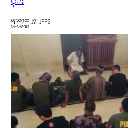
င္း
ၾသဂုတ္ ၂၇၊ ၂၀၁၇
M-Media