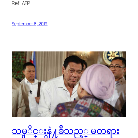
Ref: AFP
September 8, 2019
သမုိင္းနဲ႔ခ်ီသည့္ မတရား