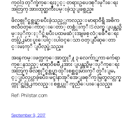
က္၀ါဒ တုိက္ဖ်က္ေရးႏွင့္ တရားဥပေဒစုိးမုိးေရး
အတြက္ အားထုတ္ႀကိဳးပမ္းခဲ့သူျဖစ္သည္။
ဖိလစ္ပုိင္စစ္တပ္မွာ ၿပီးခဲ့သည့္လကလည္း မာရာ၀ီရွိ အဓိက
ဗလီ၀တ္ေက်ာင္းေတာ္ တစ္လံုးကုိ IS လက္မွ ျပန္လည္သိ
မ္းပုိက္ႏုိင္ခဲ့ၿပီး ပထမဆံုးအျဖစ္ လံုၿခံဳေရး
တပ္ဖြဲ႕မ်ား ပူးေပါင္းပါ၀င္ေသာ ၀တ္ျပဳဆုေတာ
င္းမႈကုိ ျပဳလုပ္ခဲ့သည္။
အၾကမ္းဖက္လက္ေအာက္သုိ႔ ၃ လေက်ာ္ၾကာ က်ေရာ
က္ေနသည့္ မာရာ၀ီၿမိဳ႕အား ျပန္လည္သိမ္းပုိက္ေရး
အတြက္ ဖိလစ္ပုိင္စစ္တပ္မွာ ထုိးစစ္ဆင္မႈမ်ားကုိ တုိးျမႇ
င့္ျပဳလုပ္လာခဲ့ၿပီး၊ မင္ဒါနာအုိအေျခစုိက္ မြတ္စလင္လက္န
က္ကုိင္အဖြဲ႕ကလည္း စစ္တပ္ကုိ ကူညီေပးေနသည္။
Ref: Philstar.com
September 9, 2017