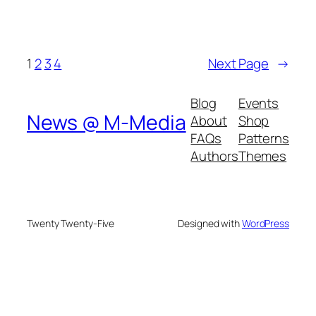
1
2
3
4
Next Page
→
Blog
Events
News @ M-Media
About
Shop
FAQs
Patterns
Authors
Themes
Twenty Twenty-Five
Designed with
WordPress