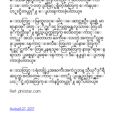
င္းေတာ္မွာ ၀တ္ျပဳခြင့္ရရွိတဲ့အတြက္ ေက်နပ္ေ
ပ်ာ္ရႊင္မိတယ္လုိ႔ ေျပာၾကားခဲ့ပါတယ္။
ေဒသတြင္း မြတ္စလင္ေခါင္းေဆာင္တစ္ဦးျဖစ္တဲ့ မာ
ရာနာအုိ ဒါတူ ႏုိ႐ုုိဒင္ လြတ္ကမန္က လူသားေတြ ထိ
ခုိက္ပ်က္ဆီးဖုိ႔ ရည္ရြယ္ခ်က္အတြက္ ဗလီ၀တ္ေက်ာင္းေ
တာ္ကုိ အသံုးခ်တာဟာ ႀကီးေလးတဲ့ အကုသုိလ္တစ္
ခုျဖစ္ေၾကာင္း၊ ဗလီေတြဟာ ျပႆနာေတြကုိ
ရင္ဆုိင္ႀကံဳေတြ႕ေနရသူေတြအတြက္ နားခုိရာေန
ရာသာ ျဖစ္ရမွာျဖစ္ေၾကာင္း ဒီေန႔မွာ ေျပာၾ
ကားခဲ့ပါတယ္။
ေဒသတြင္း ရဲတပ္ဖြဲ႕အႀကီးအကဲ ႐ူဘန္ သီယုိဒုိရီ
ဆင္ဒက္က ဗလီ၀တ္ေက်ာင္းေတာ္ကို ျပန္လည္ ဖြင့္လွစ္ေ
ပးႏုိင္ခဲ့တဲ့အတြက္ ေက်နပ္မိတယ္လုိ႔ ဆုိပါတယ္။
Ref: philstar.com
August 27, 2017