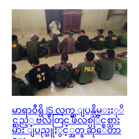
မာရာ၀ီရွိ IS လက္မွ ျပန္သိမ္းႏုိ
င္သည့္ ဗလီတြင္ ဖိလစ္ပုိင္စစ္သား
မ်ား ျပည္သူႏွင့္အတူ ဆုေတာ