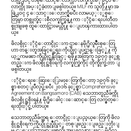
လာက္ကို အပ္ႏွံခဲ့တာျဖစ္ပါတယ္။ MILF က သူတို႔မွာ အ
ဖြဲ႕၀င္ ၄ ေသာင္းေလာက္ရွိၿပီး လာမယ့္ႏွစ္ေ
တြမွာ တစ္သုတ္ခ်င္းစီလက္နက္စြန္႔ကာ ႏိုင္ငံေရးပါတီတ
စ္ခုအျဖစ္ ထူေထာင္သြားမယ္လို႔ ေျပာၾကားထားပါတ
ယ္။
ဖိလစ္ပိုင္ႏိုင္ငံေတာင္ပိုင္းက ဌာေနမို႐ိုလူမ်ိဳးစုေတြ
ဟာ တန္းတူအခြင့္အေရး၊ ကိုယ္ပိုင္ျပဌာန္းခြင့္နဲ႔ ကို
ယ့္ၾကမၼာ ကိုယ္တိုင္ဖန္တီးခြင့္ ရဖို႔အတြက္ ၁၉၇၇ ခုႏွစ္က
တည္းက ဖိလစ္ပိုင္အစိုးရကို လက္နက္စြဲကိုင္ တိုက္ခိုက္ခဲ့တာ ျ
ဖစ္ပါတယ္။
ႏိုင္ငံေရးေဆြးေႏြးမႈေတြကိုေတာ့ ၁၉၇၆ ခုႏွ
စ္မွာ စတင္ျပဳလုပ္ခဲ့ၿပီး ၂၀၁၆ ခုႏွစ္မွာ Comprehensive
Agreement on Bangsamoro (CAB) သေဘာတူညီခ်က္ကို
ဖိလစ္ပိုင္အစိုးရနဲ႔ မို႐ိုေခါင္းေဆာင္ေတြ လက္မွတ္ေ
ရးထိုးႏိုင္ခဲ့ပါတယ္။
သေဘာတူညီခ်က္အရ ေတာင္ပိုင္းျပည္နယ္ေတြကို ဖိလ
စ္ပိုင္အစိုးရက ကိုယ္ပိုင္အုပ္ခ်ဳပ္ခြင့္ တစ္ျဖည္းျဖည္းတိုးျ
မႇင့္ေပးသြားမွာျဖစ္သလို၊ အျပန္အလွန္အားျဖင့္ မို႐ိုလ