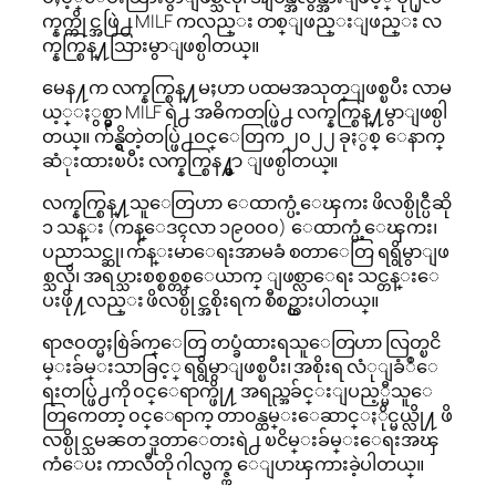
က္နက္ကိုင္အဖြဲ႕ MILF ကလည္း တစ္ျဖည္းျဖည္း လ
က္နက္စြန္႔သြားမွာျဖစ္ပါတယ္။
မေန႔က လက္နက္စြန္႔မႈဟာ ပထမအသုတ္ျဖစ္ၿပီး လာမ
ယ့္ႏွစ္မွာ MILF ရဲ႕ အဓိကတပ္ဖြဲ႕ လက္နက္စြန္႔မွာျဖစ္ပါ
တယ္။ က်န္ရွိတဲ့တပ္ဖြဲ႕၀င္ေတြက ၂၀၂၂ ခုႏွစ္ ေနာက္
ဆံုးထားၿပီး လက္နက္စြန႔္မွာ ျဖစ္ပါတယ္။
လက္နက္စြန္႔သူေတြဟာ ေထာက္ပံ့ေၾကး ဖိလစ္ပိုင္ပီဆို
၁ သန္း (ကန္ေဒၚလာ ၁၉၀၀၀) ေထာက္ပံ့ေၾကး၊
ပညာသင္ဆု၊ က်န္းမာေရးအာမခံ စတာေတြ ရရွိမွာျဖ
စ္သလို၊ အရပ္သားစစ္စစ္တစ္ေယာက္ ျဖစ္လာေရး သင္တန္းေ
ပးဖို႔လည္း ဖိလစ္ပိုင္အစိုးရက စီစဥ္ထားပါတယ္။
ရာဇ၀တ္မႈစြဲခ်က္ေတြ တပ္ခံထားရသူေတြဟာ လြတ္ၿငိ
မ္းခ်မ္းသာခြင့္ ရရွိမွာျဖစ္ၿပီး၊ အစိုးရ လံုျခံဳေ
ရးတပ္ဖြဲ႕ကို ၀င္ေရာက္ဖို႔ အရည္အခ်င္းျပည့္မီသူေ
တြကေတာ့ ၀င္ေရာက္ တာ၀န္ထမ္းေဆာင္ႏိုင္မယ္လို႔ ဖိ
လစ္ပိုင္သမၼတ ဒူတာေတးရဲ႕ ၿငိမ္းခ်မ္းေရးအၾ
ကံေပး ကာလီတို ဂါလ္ဗက္ဇ္က ေျပာၾကားခဲ့ပါတယ္။