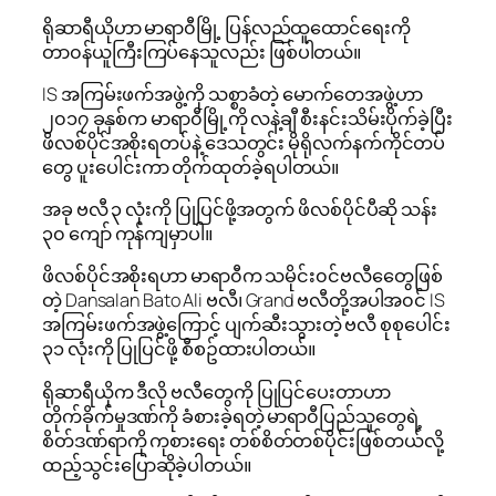
ရိုဆာရီယိုဟာ မာရာ၀ီမြို့ ပြန်လည်ထူထောင်ရေးကို
တာ၀န်ယူကြီးကြပ်နေသူလည်း ဖြစ်ပါတယ်။
IS အကြမ်းဖက်အဖွဲ့ကို သစ္စာခံတဲ့ မောက်တေအဖွဲ့ဟာ
၂၀၁၇ ခုနှစ်က မာရာ၀ီမြို့ကို လနဲ့ချီ စီးနင်းသိမ်းပိုက်ခဲ့ပြီး
ဖိလစ်ပိုင်အစိုးရတပ်နဲ့ ဒေသတွင်း မိုရိုလက်နက်ကိုင်တပ်
တွေ ပူးပေါင်းကာ တိုက်ထုတ်ခဲ့ရပါတယ်။
အခု ဗလီ ၃ လုံးကို ပြုပြင်ဖို့အတွက် ဖိလစ်ပိုင်ပီဆို သန်း
၃၀ ကျော် ကုန်ကျမှာပါ။
ဖိလစ်ပိုင်အစိုးရဟာ မာရာ၀ီက သမိုင်း၀င်ဗလီတွေေဖြစ်
တဲ့ Dansalan Bato Ali ဗလီ၊ Grand ဗလီတို့အပါအ၀င် IS
အကြမ်းဖက်အဖွဲ့ကြောင့် ပျက်ဆီးသွားတဲ့ ဗလီ စုစုပေါင်း
၃၁ လုံးကို ပြုပြင်ဖို့ စီစဥ်ထားပါတယ်။
ရိုဆာရီယိုက ဒီလို ဗလီတွေကို ပြုပြင်ပေးတာဟာ
တိုက်ခိုက်မှုဒဏ်ကို ခံစားခဲ့ရတဲ့ မာရာ၀ီပြည်သူတွေရဲ့
စိတ်ဒဏ်ရာကို ကုစားရေး တစ်စိတ်တစ်ပိုင်းဖြစ်တယ်လို့
ထည့်သွင်းပြောဆိုခဲ့ပါတယ်။