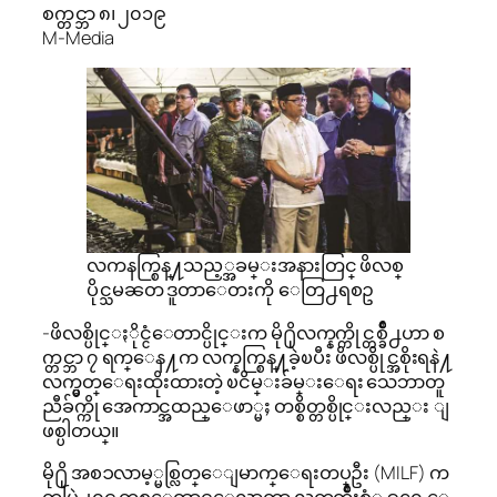
စက္တင္ဘာ ၈၊ ၂၀၁၉
M-Media
လကနက္စြန္႔သည့္အခမ္းအနားတြင္ ဖိလစ္
ပိုင္သမၼတ ဒူတာေတးကို ေတြ႕ရစဥ
-ဖိလစ္ပိုင္ႏိုင္ငံေတာင္ပိုင္းက မို႐ိုလက္နက္ကိုင္တစ္ခ်ိဳ႕ဟာ စ
က္တင္ဘာ ၇ ရက္ေန႔က လက္နက္စြန္႔ခဲ့ၿပီး ဖိလစ္ပိုင္အစိုးရနဲ႔
လက္မွတ္ေရးထိုးထားတဲ့ ၿငိမ္းခ်မ္းေရး သေဘာတူ
ညီခ်က္ကို အေကာင္အထည္ေဖာ္မႈ တစ္စိတ္တစ္ပိုင္းလည္း ျ
ဖစ္ပါတယ္။
မို႐ို အစၥလာမ့္မစ္လြတ္ေျမာက္ေရးတပ္ဦး (MILF) က
တပ္ဖြဲ႕၀င္ တစ္ေထာင္ေလာက္ဟာ လက္နက္မ်ိဳးစံု ၉၄၀ ေ