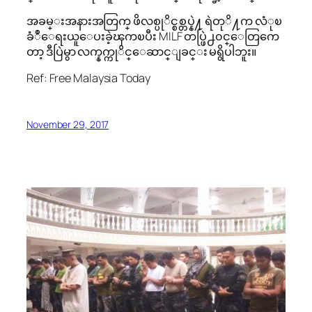
အခမ္းအနားအတြက္ ဖိလစ္ပုိင္စစ္တပ္နဲ႔ ရဲတုိ႔က လံုၿ
ခံဳေရးယူေပးခဲ့ၾကၿပီး MILF တပ္ဖြဲ႕၀င္ေတြကေ
တာ့ ဒီပြဲမွာ လက္နက္ကုိင္ေဆာင္ျခင္း မရွိပါဘူး။
Ref: Free Malaysia Today
November 29, 2017