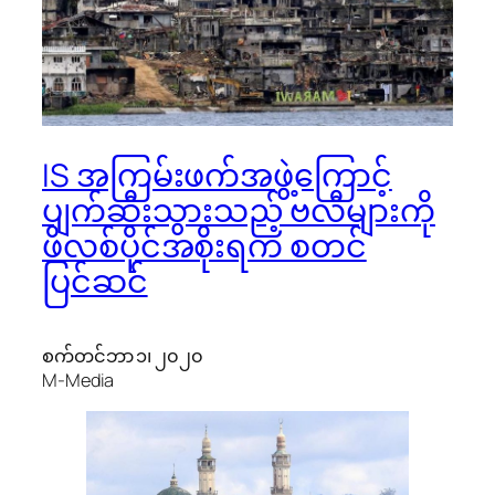
IS အကြမ်းဖက်အဖွဲ့ကြောင့်
ပျက်ဆီးသွားသည့် ဗလီများကို
ဖိလစ်ပိုင်အစိုးရက စတင်
ပြင်ဆင်
စက်တင်ဘာ ၁၊ ၂၀၂၀
M-Media