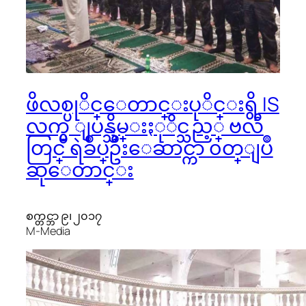
ဖိလစ္ပုိင္ေတာင္းပုိင္းရွိ IS
လက္မွ ျပန္သိမ္းႏုိင္သည့္ ဗလီ
တြင္ ရဲခ်ဳပ္ဦးေဆာင္ကာ ၀တ္ျပဳ
ဆုေတာင္း
စက္တင္ဘာ ၉၊ ၂၀၁၇
M-Media