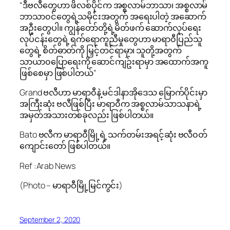
“ဒီဗလီတွေဟာ ဖိလစ်ပိုင်က အစ္စလာမ်ဘာသာ၊ အစ္စလာမ်
ဘာသာ၀င်တွေရဲ့သမိုင်းအတွက် အရေးပါတဲ့ အဆောက်
အဦးတွေပါ။ ကျွန်တော်တို့ရဲ့မိတ်ဖက် ဆောက်လုပ်ရေး
လုပ်ငန်းတွေရဲ့ ရက်ရောကူညီမှုတွေဟာ မာရာ၀ီပြည်သူ
တွေရဲ့ စိတ်ဓာတ်ကို မြှင့်တင်ရာမှာ၊ သူတို့အတွက်
သာယာ၀ပြောရေးကို ဆောင်ကျဥ်းရာမှာ အထောက်အကူ
ဖြစ်စေမှာ ဖြစ်ပါတယ်”
Grand ဗလီဟာ မာရာ၀ီနဲ့ မင်ဒါနာအိုဒေသ မြောက်ပိုင်းမှာ
အကြီးဆုံး ဗလီဖြစ်ပြီး မာရာ၀ီက အစ္စလာမ်သာသနာရဲ့
အမှတ်အသားတစ်ခုလည်း ဖြစ်ပါတယ်။
Bato ဗလီက မာရာ၀ီမြို့ရဲ့ သက်တမ်းအရင့်ဆုံး ဗလီ၀တ်
ကျောင်းတော် ဖြစ်ပါတယ်။
Ref :Arab News
(Photo – မာရာဝီမြို့မြင်ကွင်း)
September 2, 2020