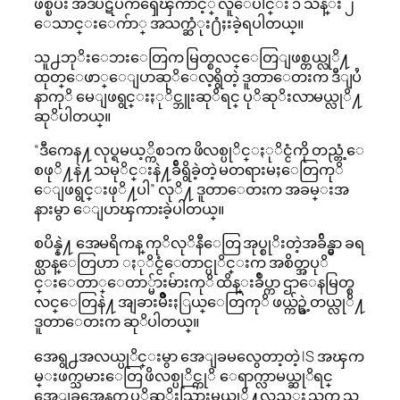
ဖစ္ၿပီး အဲဒီပဋိပကၡေၾကာင့္ လူေပါင္း ၁ သိန္း ၂
ေသာင္းေက်ာ္ အသက္ဆံုး႐ံႈးခဲ့ရပါတယ္။
သူ႕ဘုိးေဘးေတြက မြတ္စလင္ေတြျဖစ္တယ္လုိ႔
ထုတ္ေဖာ္ေျပာဆုိေလ့ရွိတဲ့ ဒူတာေတးက ဒီျပႆ
နာကုိ မေျဖရွင္းႏုိင္ဘူးဆုိရင္ ပုိဆုိးလာမယ္လုိ႔
ဆုိပါတယ္။
“ဒီကေန႔ လုပ္ရမယ့္ကိစၥက ဖိလစ္ပုိင္ႏုိင္ငံကို တည္တံ့ေ
စဖုိ႔နဲ႔ သမုိင္းနဲ႔ခ်ီရွိခဲ့တဲ့ မတရားမႈေတြကုိ
ေျဖရွင္းဖုိ႔ပါ” လုိ႔ ဒူတာေတးက အခမ္းအ
နားမွာ ေျပာၾကားခဲ့ပါတယ္။
စပိန္နဲ႔ အေမရိကန္ ကုိလုိနီေတြ အုပ္စုိးတဲ့အခ်ိန္မွာ ခရ
စ္ယာန္ေတြဟာ ႏုိင္ငံေတာင္ပုိင္းက အစိတ္အပုိ
င္းေတာ္ေတာ္မ်ားမ်ားကုိ ထိန္းခ်ဳပ္ကာ ဌာေနမြတ္စ
လင္ေတြနဲ႔ အျခားမ်ိဳးႏြယ္ေတြကုိ ဖယ္က်ဥ္ခဲ့တယ္လုိ႔
ဒူတာေတးက ဆုိပါတယ္။
အေရွ႕အလယ္ပုိင္းမွာ အေျခမလွေတာ့တဲ့ IS အၾက
မ္းဖက္သမားေတြ ဖိလစ္ပုိင္ကုိ ေရာက္လာမယ္ဆုိရင္
အေျခအေနက ပုိဆုိးသြားမယ္လုိ႔လည္း သူက သ