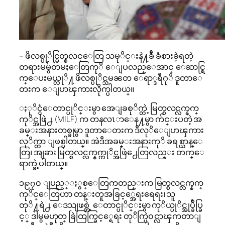
– ဖိလစ္ပုိင္မြတ္စလင္ေတြ သမုိင္းနဲ႔ခ်ီ ခံစားခဲ့ရတဲ့
တရားမမွ်တမႈေတြကုိ ေျပလည္ေအာင္ ေဆာင္ရြ
က္ေပးမယ္လုိ႔ ဖိလစ္ပုိင္သမၼတ ေရာ္ဒရီဂုိ ဒူတာေ
တးက ေျပာၾကားလိုက္ပါတယ္။
ႏုိင္ငံေတာင္ပုိင္းမွာ အေျခစုိက္တဲ့ မြတ္စလင္လက္နက္
ကုိင္အဖြဲ႕ (MILF) က တနလၤာေန႔မွာ က်င္းပတဲ့ အ
ခမ္းအနားတစ္ခုမွာ ဒူတာေတးက ဒီလုိေျပာၾကား
လုိက္တာ ျဖစ္ပါတယ္။ အဲဒီအခမ္းအနားကုိ ခရစ္ယာန္ေ
တြ၊ အျခား မြတ္စလင္လက္နက္ကုိင္အဖြဲ႕ေတြလည္း တက္ေ
ရာက္ခဲ့ပါတယ္။
၁၉၇၀ ျပည့္ႏွစ္ေတြကတည္းက မြတ္စလင္လက္နက္
ကုိင္ေတြဟာ တန္းတူအခြင့္အေရးရေရး၊ သူ
တုိ႔ရဲ႕ ေဒသျဖစ္တဲ့ ေတာင္ပုိင္းမွာ ကုိယ္ပုိင္အုပ္ခ်ဳပ္ခြ
င့္ ဒါမွမဟုတ္ ခြဲထြက္ခြင့္ရေရး တုိက္ပြဲ၀င္လာၾကတာျ