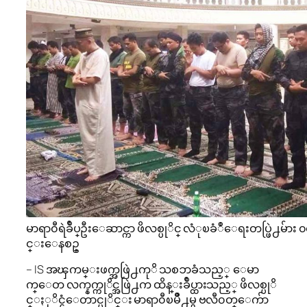
မာရာ၀ီရဲခ်ဳပ္ဦးေဆာင္ကာ ဖိလစ္ပုိင္ လံုၿခံဳေရးတပ္ဖြဲ႕မ်
င္းေနစဥ္
– IS အၾကမ္းဖက္အဖြဲ႕ကုိ သစၥာခံသည့္ ေမာ
က္ေတ လက္နက္ကုိင္အဖြဲ႕က ထိန္းခ်ဳပ္ထားသည့္ ဖိလစ္ပုိ
င္ႏုိင္ငံေတာင္ပုိင္း မာရာ၀ီၿမိဳ႕မွ ဗလီ၀တ္ေက်ာ