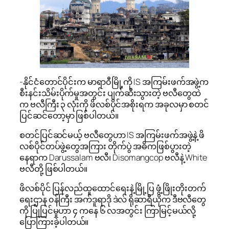
-နိုင်ငံတောင်ပိုင်းက မာရာ၀ီမြို့ကို IS အကြမ်းဖက်အဖွဲ့က
စီးနင်းသိမ်းပိုက်မှုအတွင်း ပျက်ဆီးသွားတဲ့ ဗလီတွေထဲ
က ဗလီကြီး ၃ လုံးကို ဖိလစ်ပိုင်အစိုးရက အခုလမှာ စတင်
ပြင်ဆင်တော့မှာ ဖြစ်ပါတယ်။
စတင်ပြင်ဆင်မယ့် ဗလီတွေဟာ IS အကြမ်းဖက်အဖွဲ့နဲ့ ဖိ
လစ်ပိုင်တပ်ဖွဲ့တွေအကြား တိုက်ပွဲ အဓိကဖြစ်ပွားတဲ့
နေရာက Darussalam ဗလီ၊ Disomangcop ဗလီနဲ့ White
ဗလီတို့ ဖြစ်ပါတယ်။
ဖိလစ်ပိုင် ပြန်လည်ထူထောင်ရေးနဲ့ မြို့ပြ ဖွံ့ဖြိုးတိုးတက်
ရေးဌာန ၀န်ကြီး အက်ဒူရာဒို ဒဲလ် ရိုဆာရီယိုက ဒီဗလီတွေ
ကို ပြုပြင်မှုဟာ ၄ ကနေ ၆ လအတွင်း ကြာမြင့်မယ်လို့
ပြောကြားခဲ့ပါတယ်။