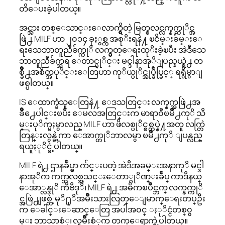
တိေပးခဲ့ပါတယ္။
အင္အား တစ္ေသာင္းေလာက္ရွိတဲ့ မြတ္စလင္လက္နက္ကုိင္အ
ဖြဲ႕ MILF ဟာ ၂၀၁၄ ခုႏွစ္က အစုိးရနဲ႔ ၿငိမ္းခ်မ္းေ
ရးသေဘာတူညီခ်က္ကုိ လက္မွတ္ေရးထုိးခဲ့ၿပီး အဲဒီသေ
ဘာတူညီခ်က္အရ ေတာင္ပုိင္း မင္ဒါနာအုိျပည္နယ္ရဲ႕ တ
စ္ခ်ိဳ႕အစိတ္အပုိင္းေတြဟာ ကုိယ္ပုိင္အုပ္ခ်ဳပ္ခြင့္ ရရွိမွာျ
ဖစ္ပါတယ္။
IS ေထာက္ခံသူေတြနဲ႔ ေဒသတြင္း လက္နက္အဖြဲ႕အ
ခ်ိဳ႕ေပါင္းၿပီး ေမလအတြင္းက မာရာ၀ီၿမိဳ႕ကုိ သိ
မ္းပုိက္မႈမွာလည္ MILF ဟာ ဖိလစ္ပုိင္စစ္တပ္နဲ႔အတူ လက္တြဲ
တြန္းလွန္ခဲ့ကာ ေအာက္တုိဘာလမွာ ၿမိဳ႕ကုိ ျပန္လည္
ရယူႏုိင္ခဲ့ပါတယ္။
MILF ရဲ႕ ဌာနခ်ဳပ္မွာ က်င္းပတဲ့ အဲဒီအခမ္းအနာကုိ မင္ဒါ
နာအုိက ကက္သလစ္အသင္းေတာ္ဂုိဏ္းခ်ဳပ္ ကာဒီနယ္
ေအာ္လန္ဒုိ ကီဗီဒုိ၊ MILF ရဲ႕ အဓိကၿပိဳင္ဘက္ လက္နက္ကုိ
င္အဖြဲ႕ျဖစ္တဲ့ မုိ႐ုိအမ်ိဳးသားလြတ္ေျမာက္ေရးတပ္ဦး
က ေခါင္းေဆာင္ေတြ အပါအ၀င္ ႏုိင္ငံတစ္၀ွ
မ္း ဘာသာစံု၊ လူမ်ိဳးစံုက တက္ေရာက္ခဲ့ပါတယ္။