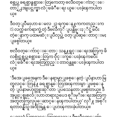
စစ္တပ္က ခရစ္ယာန္စစ္သားေတြကေတာ့ ဗလီ၀တ္ေက်ာင္းေ
တာ္ရဲ႕အျပင္ဘက္မွာ လံုၿခံဳေရး ယူေပးခဲ့ၾကပါတ
ယ္။
ဒီ၀တ္ျပဳမႈဟာ ေမလ ၂၃ ရက္ေန႔ကကတည္းက
IS လက္ထဲ က်ေရာက္ခဲ့တဲ့ ဒီဗလီကုိ ျပန္သိမ္းႏုိင္ခဲ့ၿပီး
တဲ့ေနာက္ ပထမဆံုးျပဳလုပ္တဲ့ ၀တ္ျပဳဆုေတာင္းမႈ
ျဖစ္ပါတယ္။
ဗလီ၀တ္ေက်ာင္းေတာ္ သန္႔ရွင္းေရးအတြက္ ဖိ
လစ္ပိုင္စစ္တပ္က စစ္သားေတြက ၀ိုင္းကူေပးခဲ့ၾကၿပီး
လံုၿခံဳေရးအတြက္လည္း တာ၀န္ယူေပးခဲ့ၾကပါတ
ယ္။
“ဒီအေျခအေနက ဒီေနရာမွာျဖစ္ေနတဲ့ ျပႆနာဟာ မြ
တ္စလင္ေတြနဲ႔ ခရစ္ယာန္ေတြအၾကားမွာ ျဖစ္ေန
တဲ့ ျပႆနာမဟုတ္ဘူးဆုိတာ ျပသေနတာျဖစ္ပါတယ္။ ဒီ
အုပ္စုႏွစ္ခုစလံုးဟာ တရားဥပေဒ စုိးမုိးေရးအတြက္
အတူတကြလုပ္ေဆာင္ေနၾကပါတယ္” လုိ႔ အစုိး
ရတာ၀န္ရွိသူ အဒီအြန္က ေျပာၾကားခဲ့ပါတယ္။
ေဒသခံ မြတ္စလင္ေတြကလည္း ဒီဗလီ၀တ္ေက်ာ