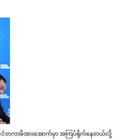
ိုင်ငံတကာဖိအားအောက်မှာ အကြပ်ရိုက်နေတယ်လို့