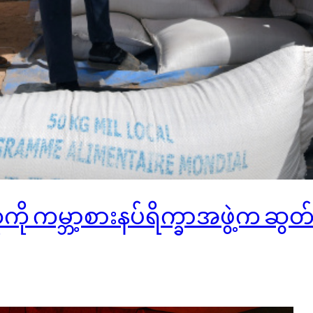
ို ကမ္ဘာ့စားနပ်ရိက္ခာအဖွဲ့က ဆွတ်