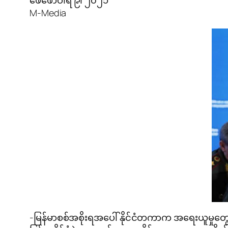
ဖေဖော်ဝါရီ ၉၊ ၂၀၂၁
M-Media
-မြန်မာစစ်အစိုးရအပေါ် နိုင်ငံတကာက အရေးယူမှုတွ