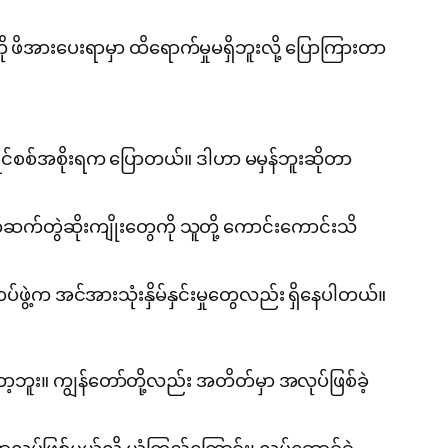
ိအားပေးရာမှာ ထိရောက်မှုမရှိဘူးလို့ ပြောကြားတာ
င်စစ်အစိုးရက ပြောတယ်။ ဒါဟာ မမှန်ဘူးဆိုတာ
က်တွဲဆိုးကျိုးတွေကို သူတို့ ကောင်းကောင်းသိ
်ဖွဲ့က အင်အားသုံးနှိမ်နှင်းမှုတွေလည်း ရှိနေပါတယ်။
ာ့ဘူး။ ကျွန်တော်တို့လည်း အတိတ်မှာ အလုပ်ဖြစ်ခဲ့