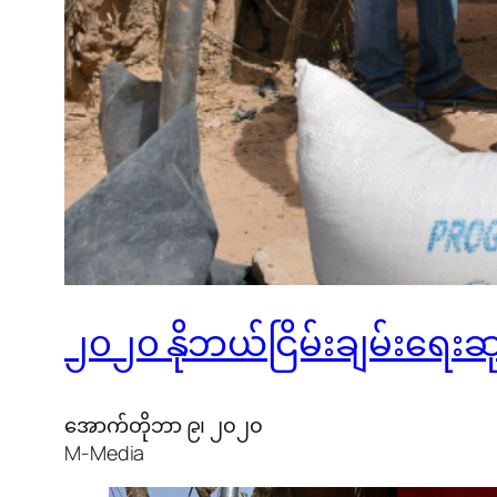
၂၀၂၀ နိုဘယ်ငြိမ်းချမ်းရေးဆုက
အောက်တိုဘာ ၉၊ ၂၀၂၀
M-Media