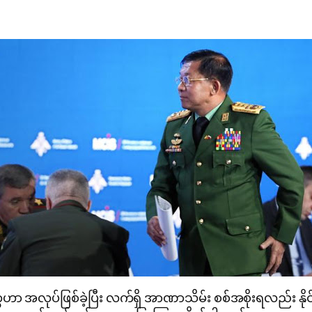
ေဟာ အလုပ်ဖြစ်ခဲ့ပြီး လက်ရှိ အာဏာသိမ်း စစ်အစိုးရလည်း န