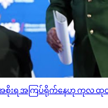
်အစိုးရ အကြပ်ရိုက်နေဟု ကုလ ထု