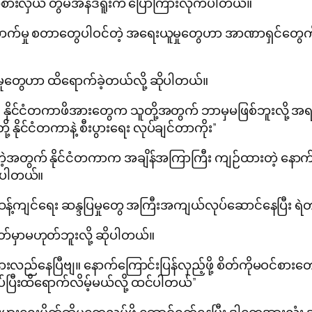
ိုယ်စားလှယ် တွမ်အန်ဒရူးက ပြောကြားလိုက်ပါတယ်။
က်မှု စတာတွေပါဝင်တဲ့ အရေးယူမှုတွေဟာ အာဏာရှင်တွေကို ဖ
ုတွေဟာ ထိရောက်ခဲ့တယ်လို့ ဆိုပါတယ်။
နိုင်ငံတကာဖိအားတွေက သူတို့အတွက် ဘာမှမဖြစ်ဘူးလို့ အရ
နိုင်ငံတကာနဲ့ စီးပွားရေး လုပ်ချင်တာကိုး”
တဲ့အတွက် နိုင်ငံတကာက အချိန်အကြာကြီး ကျဉ်ထားတဲ့ နောက်ဆ
ဲ့ပါတယ်။
ှုဆန့်ကျင်ရေး ဆန္ဒပြမှုတွေ အကြီးအကျယ်လုပ်ဆောင်နေပြီး ရဲတပ
်မှာမဟုတ်ဘူးလို့ ဆိုပါတယ်။
းလည်နေပြီဗျ။ နောက်ကြောင်းပြန်လှည့်ဖို့ စိတ်ကိုမဝင်စားတေ
်ပြီးထိရောက်လိမ့်မယ်လို့ ထင်ပါတယ်”