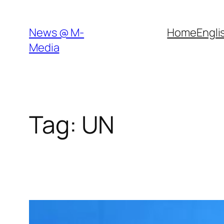
News @ M-
Home
Engli
Media
Tag:
UN