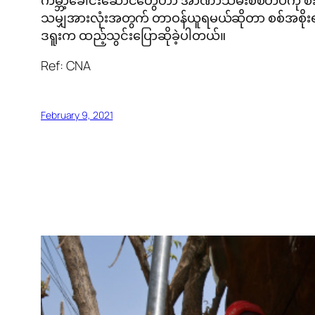
ကမ္ဘာ့ခေါင်းဆောင်တွေဟာ အာဏာသိမ်းစစ်တပ်ကို စီးပွာ
သမျှအားလုံးအတွက် တာဝန်ယူရမယ်ဆိုတာ စစ်အစိုးရကို
ဒရူးက ထည့်သွင်းပြောဆိုခဲ့ပါတယ်။
Ref: CNA
February 9, 2021