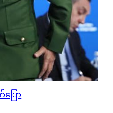
တ်ပြော