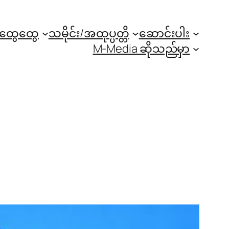
အထွေထွေ
သမိုင်း/အထုပ္ပတ္တိ
ဆောင်းပါး
M-Media ဆိုသည်မှာ