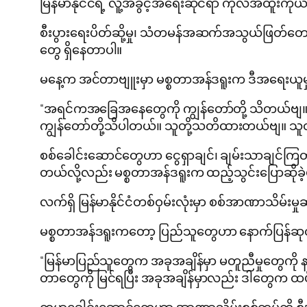
မြန်မာနိုင်ငံရဲ့ လူ့အခွင့်အရေးဆိုင်ရာ ကုလအထူးက
စီးပွားရေးပိတ်ဆို့မှု၊ သံတမန်အဆက်အသွယ်ဖြတ်တော
တွေ ရှိနေတာပါ။
မနေ့က အင်တာဗျူးမှာ မစ္စတာအန်ဒရူးက ဒီအရေးယူမှ
“အရင်ကအခြေအနေတွေကို ကျွန်တော်တို့ သိတယ်ဗျ။ 
ကျွန်တော်တို့သိပါတယ်။ သူတို့​သတိထားတယ်ဗျ။ သူတို့ 
စစ်ခေါင်းဆောင်တွေဟာ ငွေရှာချင်၊ ချမ်းသာချင်ကြ
တယ်လို့လည်း မစ္စတာအန်ဒရူးက ထည့်သွင်းပြောဆိုခ
လက်ရှိ မြန်မာနိုင်ငံတစ်ဝှမ်းလုံးမှာ စစ်အာဏာသိမ်းမ
မစ္စတာအန်ဒရူးကတော့ ပြည်သူတွေဟာ နောက်ပြန်ဆုတ
“မြန်မာပြည်သူတွေက အခုအချိန်မှာ မတူညီမှုတွေကို နာ
တာတွေကို မြင်ရပြီး အခုအချိန်မှာလည်း ဒါတွေက ထပ