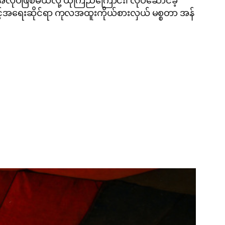
အလုပ်ဖြစ်မယ်လို့ ယုံကြည်ကြောင်း၊ လုပ်ဆောင်ခဲ့
ွင့်အရေးဆိုင်ရာ ကုလအထူးကိုယ်စားလှယ် မစ္စတာ အန်