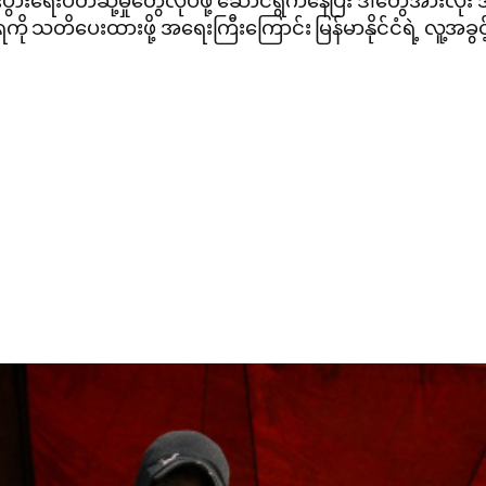
းရေးပိတ်ဆို့မှုတွေလုပ်ဖို့ ဆောင်ရွက်နေပြီး ဒါတွေအားလုံး 
 သတိပေးထားဖို့ အရေးကြီးကြောင်း မြန်မာနိုင်ငံရဲ့ လူ့အခ