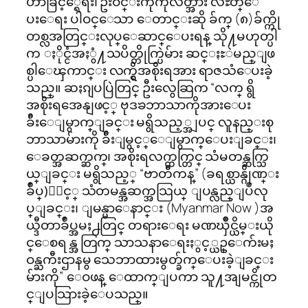
ဟာခြင့္ရေရး၊ ဦးဝင္းကိုကိုလတ္အား လႊတ္ေ
ပးေရး ပါဝင္ေသာ ေတာင္းဆို ခ်က္ (၈)ခ်က္ကို
တစ္လအတြင္းလုပ္ေဆာင္ေပးရန္ သို႔မဟုတ္ပါ
က ႏိုင္ငံအႏွံ႔သပိတ္တိုက္ပြဲမ်ား ဆင္ႏႊဲမည္ျဖ
စ္ပါေၾကာင္း လက္ရွိအစိုးရအား ရာဇသံေပးခဲ့
သည္။ ဆႏၵျပပြဲတြင္ ဦးလွေဆြက “လက္ ရွိ
အစိုးရအေနျဖင့္ ဗုဒၶဘာသာကိုအားေပး
ခ်ီးေျမွာက္ျခင္း မရွိသည့္အျပင္ လူနည္းစု
ဘာသာမ်ားကို ခ်ီးျမွင့္ေျမွာက္ေပးျခင္း၊
ေခတ္အဆက္ဆက္၊ အစိုးရလက္ထက္တြင္ သံမတန္ဆက္သြ
ယ္ျခင္း မရွိသည့္ “ဗာတီကန္” (ခရစ္ယာန္ဂိုဏ္း
ခ်ဳပ္)ႏွင့္ သံတမန္အဆက္အသြယ္ ျပန္လည္ျပဳလု
ပ္ျခင္း၊ ျမန္မာေနာင္း (Myanmar Now )အ
ယ္ဒီတာခ်ဳပ္အမႈ႕တြင္ တရားေရး မဏၰိဳင္ယိမ္းယို
င္ေစရန္အ တြက္ သာသနာေရးႏွင့္ယဥ္ေက်းမႈ
ဝန္ႀကီးဌာနမွ သေဘာထားမွတ္ခ်က္ေပးခဲ့ျခင္း
မ်ားကို” ေဝဖန္ ေထာက္ျပကာ သူ႔အျမင္ကိုတ
င္ျပသြားခဲ့ေပသည္။