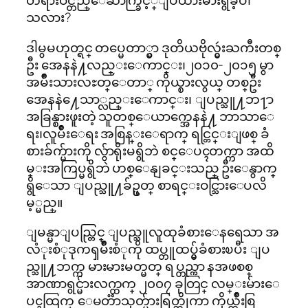
တရားဝင္တည္ေဆာက္ခြင့္ျပဳထားမ်ားရွိခဲ့ပါ
သလား?
ဒါမွမဟုတ္ရင္ တပ္မေတာ္မွာ ဒုတိယဗိုလ္မွဴးႀကီးတစ္
ဦး အေနနဲ႔လည္းေကာင္း၊၂၀၁၀-၂၀၁၅ မွာ
အမ်ိဳးသားလႊတ္ေတာ္ ကိုယ္စားလွယ္ တစ္ဦး
အေနနဲ႔ေသာ္လည္းေကာင္း၊ ျပည္သူ႔ဘ႑ာ
အခြန္စားဖူးတဲ့ သူတစ္ေယာက္အေနနဲ႔ ဘာသာေ
ရး၊လူမ်ိဳးေရး အစြန္းေရာက္ ရင္တြင္းျဖစ္ ခံ
စားခ်က္မ်ားကို လွ်ာရိုးမရွိဘဲ စင္ေပၚတက္ကာ အထိ
မ္းအကြပ္မရွိဘဲ ဟစ္ေနျခင္းသည္ ဦးေနွာက္
ရွိေသာ ျပည္သူ႔ခ်ဥ္ဖတ္ စာရင္းဝင္သြားေပလိ
မ့္မည္။
ျမန္မာျပည္တြင္ ျပည္သူလူထုခံစားေနရေသာ အ
လံုးစံုဒုကၡမ်ိဳးစံုကို ထပ္တူထပ္မွ်ခံစားၿပီး ျပ
ည္သူ႔ဘက္က မားမားမတ္မတ္ ရပ္တည္ကာ နအဖစစ္
အာဏာရွင္မ်ားလက္ထက္ ၂၀၀၇ ခုတြင္ လမ္းမ်ားေ
ပၚထြက္ ေမတၱာသုတ္မ်ားရြတ္ဆိုကာ ကိုယ္က်ိဳးစြ