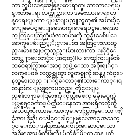
ကာ လူမ်ိဳးေရးအစြန္းေရာက္၊ ဘာသာေရးမု
န္းတီးေရး လက္ကိုင္ထားကာ အမ်ိဳးသားေရး ဟ
န္ေရးျပကာ ျမန္မာျပည္သူလူထု၏ အမ်ားပိုင္
ေျမေပၚ၊ေျမေအာက္၊ေရေပၚ၊ေရေအာ
က္ တြင္းထြက္သံယံဇာတမ်ားကို သူခိုးေစ်း၊ ေ
အာက္ေစ်း၊ညိွႏိႈင္းေစ်း၊ အတြင္းလာဘ္စ
ည္းမ်ား၊အျပင္လာဘ္စည္းမ်ားထားကာ ႏိုင္ငံေ
တာ္ဘ ႑ာေတာ္မ်ား (အႏႈတ္)ျပ ေၾကြးျမီးခံ
ဘဝေရာက္သြားေအာင္ လုပ္ခဲ့ေသာ အစိုးရႏ်င့္
လက္ေဝခံ လက္တစ္ဆုတ္စာ လူတစ္စုကို ဆန္႔က်င္ေ
နသူမ်ားသည္ ႏုိင္ငံေတာ္၏သားေကာင္းရ
တနာမ်ား ျဖစ္ၾကေပသည္။ တိုင္းျပ
ည္၏ဘ႑ာေငြမ်ားကို ကိုယ္က်ိဳးမဖက္ မခိုးမဝွက္ဘဲ
ႏွစ္၅၀ေက်ာ္ ပ်က္ဆီးေနေသာ အာဖရိကတိုက္ရွိ
အီသီယိုးပီးယားေအာက္ေရာက္သြားခဲ့ေသာ ႏို
င္ငံအား ဒိုးဒိုး ေဒါင္ေဒါင္ျဖစ္ေအာင္ အသက္
၇၀ ေက်ာ္ အဖြားအိုႀကီးဦးေဆာင္ေသာ
အစိုးရအား ဖ်က္လိုဖ်က္ဆီး မ်က္စိစံုမိွတ္ ဆန္႕က်