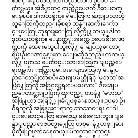
စာရင္းျပတယ္။တကယ္လာတာက ၃၀၀၀ ေ
က်ာ္တယ္။ အဲဒီမွာတင္ တည္ဆဲဥပေဒကို ခ်ိဳးေဖာက္
ေနၿပီ။ ဒါကတစ္ခ်က္။ ရဲေတြက ဆႏၵျပလာတဲ့
သူေတြကိုတည္းခိုစရာ ဘုန္းႀကီးေက်ာ
င္းေတြ၊ ဘုရားဖူးေတြ လိုက္ပို႔တယ္။ ဒါက
ဒုတိယတစ္ခ်က္။ ေနာက္ဆံုးအခ်က္က ဥပေဒခ််ိဳးေဖာ
က္တာကို အေရးမယူပါဘူးလို႔ ေနျပည္ေတာ္
ရဲမွဴးဦးေအာင္သန္းက ေျဖဆိုခဲ့သည္။ တကယ္
လို႔ ဗကသ ေက်ာင္းသားေတြက ျပည္ထဲေ
ရးဝန္ႀကီး ႏႈတ္ထြက္ေပးေရးအတြက္ ေနျပ
ည္ေတာ္ကိုလာၿပီး ဆႏၵျပမယ္ဆိုရင္ “မဘသ”အ
ဖြဲ႔ေတြလို အခြင့္အေရးေပးမလား? ဒီေနျပ
ည္ေတာ္ဆႏၵျပပြဲကို ၾကည့္ တာနဲ႔ “မဘသ”
အဖြဲ႔ဟာ အခြင့္ထူးခံျဖစ္ေနတယ္။ ဥပမာ ဦး
ဝီရသူလို အစြန္းေရာက္ ဘာသာေရး ေခါ
င္းေဆာင္ေတြ အေရးယူ မခံရေသးဘူး။ ျမ
န္မာျပည္မွာ ရာဇဝတ္မႈ႔ေတြ တစ္ေန႔တစ္ျခား
ပိုတိုးပြားလာေနတယ္။ မဂၤလာေတာင္ညႊ