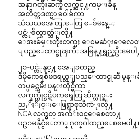
အနာဂတ္မ်ဳိးဆက္စီ လက္ဆင္႔ကမ္းခ်ိန္
အတိတ္ကဒဏ္ရာ ခ၀ါခ်ကာ
သံသယအေတြးေတြ ေခ်မႈန္း
ပင္လံုစိတ္ဓာတ္သံုးလို႔
ေအးခ်မ္းတိုးတက္မႈ ေ၀မဆံုးေလေ
ျပည္ေထာင္စုၾကီး အဓြန္႔ရွည္ဦးမေပါ
၂၁-ပင္လံုနွင္႔ အေျခတည္
ဒီမိုကေရစီဖဒရယ္လ္ျပည္ေထာင္စုဆီ မွန္းခ်
တပ္ဖခင္သမီး ပန္းတိုင္စီကာ
လက္နက္ကိုင္ပဋိပကၡေတြ ဆိတ္သုဥ္း
ညႇိႏိႈင္းေဖြရွာစုသီကံုးလို႔
NCA လက္မွတ္ အက်ံဴး၀င္ေစေတာ႔
ပဥၥမနိုင္ငံေတာ္ ဂုဏ္၀ါထည္ေစမေပါ႔
ၿငိမ္းမူ(၆)ရပ္နွင္႔ အညီ