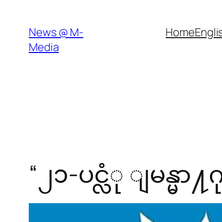
Skip
to
News @ M-
Home
Engli
content
Media
“၂၁-ပင္လံု ျမန္မာ႔