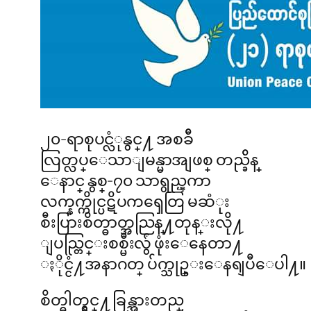
၂၀-ရာစုပင္လံုနွင္႔ အစခ်ီ
လြတ္လပ္ေသာျမန္မာအျဖစ္ တည္ခ်ိန္
ေနာင္ နွစ္-၇၀ သာရွည္ၾကာ
လက္နက္ကိုင္ပဋိပကၡေတြ မဆံုး
စီးပြားစိတ္ဓာတ္အညြန္႔တုန္းလို႔
ျပည္တြင္းစစ္မီးလွ်ံ ဖုံးေနေတာ႔
ႏိုင္ငံ႔အနာဂတ္ ပ်က္သုဥ္းေနရျပီေပါ႔။
စိတ္ဓါတ္နွင္႔ ခြန္အားတည္