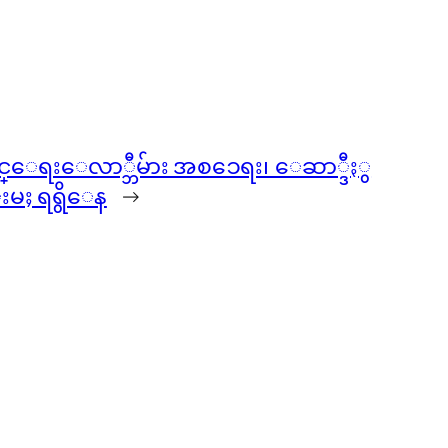
င္ေရးေလာ္ဘီမ်ား အစၥေရး၊ ေဆာ္ဒီႏွ
းမႈ ရရွိေန
→