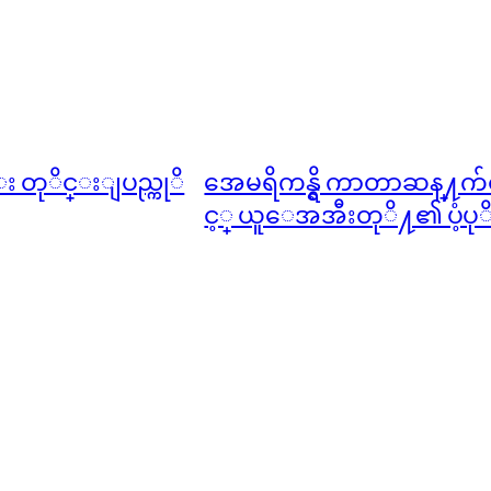
 တုိင္းျပည္ကုိ
အေမရိကန္ရွိ ကာတာဆန္႔က်
င့္ ယူေအအီးတုိ႔၏ ပံ့ပုိ