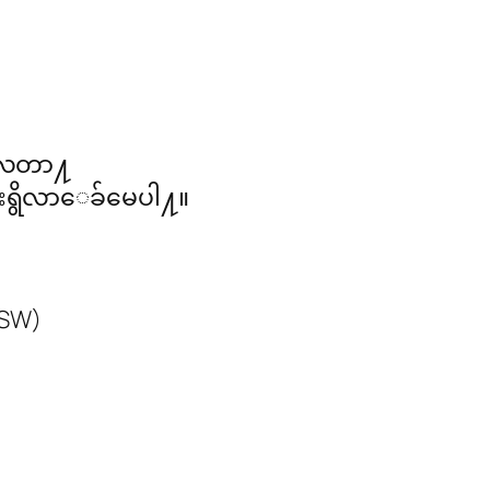
ေလေတာ႔
ရွိလာေခ်မေပါ႔။
NSW)