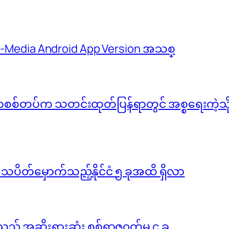
 M-Media Android App Version အသစ္
်မာစစ်တပ်က သတင်းထုတ်ပြန်ရာတွင် အစ္စရေးကဲ့သို့ 
ို သပိတ်မှောက်သည့်နိုင်ငံ ၅ ခုအထိ ရှိလာ
ည့် အဆိုးရွားဆုံး စစ်ရာဇ၀တ်မှု ၄ ခု