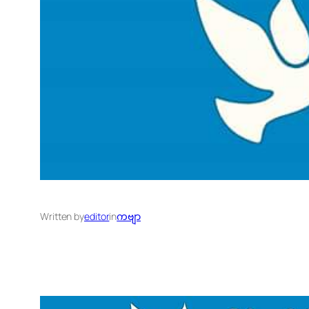
Written by
editor
in
ကဗျာ