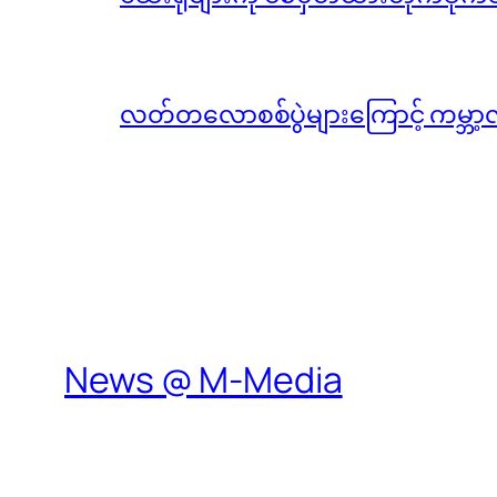
လတ်တလောစစ်ပွဲများကြောင့် ကမ္ဘာ့
News @ M-Media