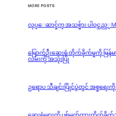
MORE POSTS
လုပ္ေဆာင္ခ်က္ အသစ္မ်ား ပါဝင္သည့္
မြောက်ဦးဆေးရုံ တိုက်ခိုက်မှုကို မြန
လမ်းကို အသုံးပြု
ဥရောပ သီချင်းပြိုင်ပွဲတွင် အစ္စရေးက
ဆေးရုံများကို ပစ်မှတ်ထားတိုက်ခိုက်သ