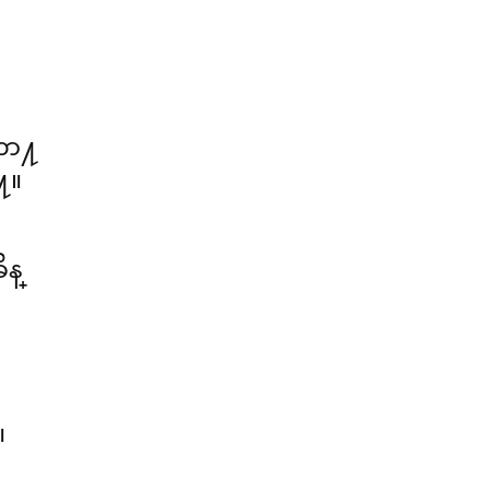
တာ႔
႔။
ိန္
။