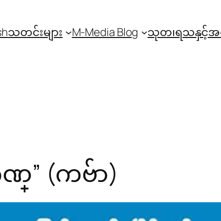
sh
သတင်းများ
M-Media Blog
သုတ၊ရသနှင့်
ဂုဏ္” (ကဗ်ာ)