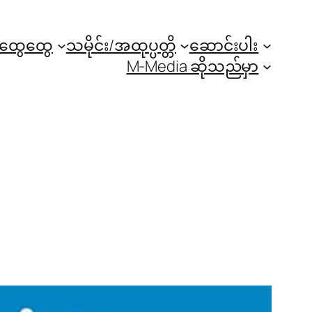
အထွေထွေ
သမိုင်း/အထုပ္ပတ္တိ
ဆောင်းပါး
M-Media ဆိုသည်မှာ