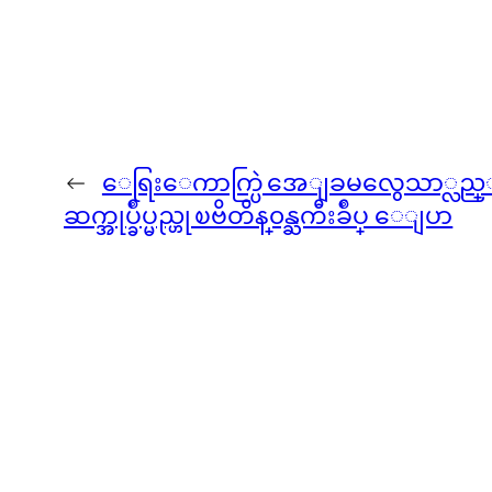
←
ေရြးေကာက္ပြဲ အေျခမလွေသာ္လည္း
ဆက္အုပ္ခ်ဳပ္မည္ဟု ၿဗိတိန္၀န္ႀကီးခ်ဳပ္ ေျပာ