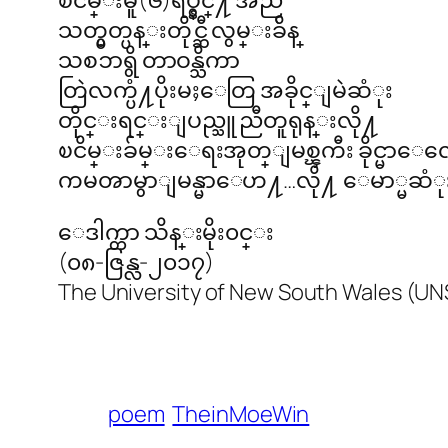
သတ္မွတ္ပန္းတိုင္ဆီ လွမ္းခ်ိန္
သစၥာရွိ တာဝန္သိကာ
တြဲလက္ပံ႔ပိုးမႈေတြ အခိုင္ျမဲဆံုး
တိုင္းရင္းျပည္သူ ညီတူရုန္းလို႔
ၿငိမ္းခ်မ္းေရးအုတ္ျမစ္ၾကီး ခိုင္မာ
ကမၻာမွာျမန္မာေဟ႔…လို႔ ေမာ္မဆံုး
ေဒါက္တာ သိန္းမိုး၀င္း
(၀၈-ဇြန္လ-၂၀၁၇)
The University of New South Wales (U
poem
TheinMoeWin