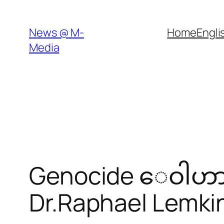
Skip
to
News @ M-
Home
Engli
content
Media
Genocide ေဝါဟာရ၊ 
Dr.Raphael Lemkin