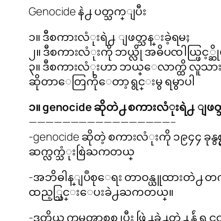
Genocide နဲ႕ ပတ္သက္ျပီး
၁။ ဒီစကားလံုးရဲ႕ ျဖတ္သန္းခဲ့ရမႈ
၂။ ဒီစကားလံုးကို ဘယ္လို အဓိပၸါယ္ဖြင့္ဆိ
၃။ ဒီစကားလံုးဟာ ဘယ္ေလာက္ထိ လူသားသ
ဆိုတာေတြကိုေတာ့ ရွင္းမွ ရမွာပါ
၁။ genocide ဆိုတဲ႕ စကားလံုးရဲ႕ ျဖတ
—————————————————–
-genocide ဆိုတဲ့ စကားလံုးကို ၁၉၄၄ ခုနွ
ဆက္လက္သံုးစြဲႀကတယ္
-အဘိဓါန္ျပဳစုေရး တာဝန္ယူထားတဲ႕ တကၠ
ထည့္သြင္းေပးခဲ႕ႀကတယ္။
-ဒုတိယ ကမၻာစစ္အျပီး ဖြဲ႕ခဲ႕တဲ႕ န်ဴ ရင္ဘ