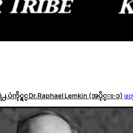
ဲကိုင္ရွင္ Dr.Raphael Lemkin (အပိုင္း-၁)
ဖတ္