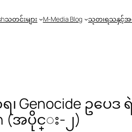
sh
သတင်းများ
M-Media Blog
သုတ၊ရသနှင့်
Genocide ဥပေဒ ရဲ႕ ပဲ
 (အပိုင္း-၂)