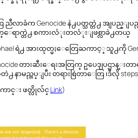
ခံက Genocide နဲ႕ပတ္သတ္တဲ႕ အျပည္ျပည္ဆိုင္ရာ အဆင္
ေရာက္တဲ႕ စကားလံုးတလံုးျဖစ္လာခဲ႕တယ္
 Raphael ရဲ႕ အားထုတ္မႈေတြေႀကာင့္ သူ႕ကို Ge
းက genocide တားဆီးေရးအတြက္ ဥပေဒျပဌာန္းတ
ide ဆိုတဲ႕ နာမည္တပ္ျပီး တရားစြဲတာေတြ ၊ဒီလို 
ာင္း ဖတ္လိုလ်င္
Link
)