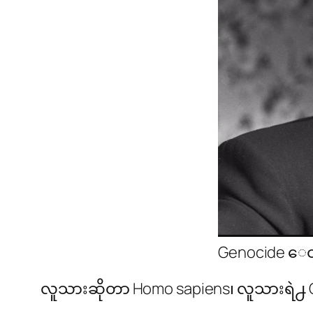
Genocide ေဝါဟ
လူသားဆိုတာ Homo sapiens၊ လူသားရဲ႕ Ge