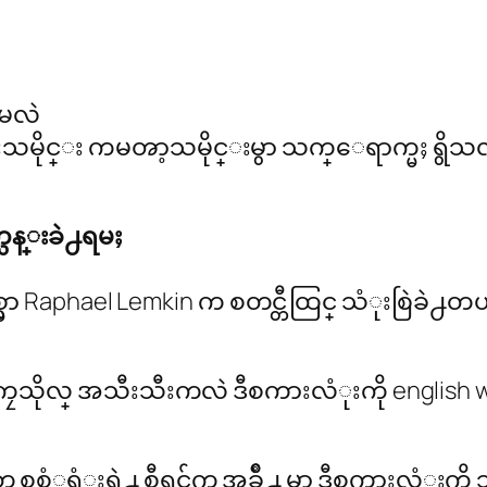
ုမလဲ
မိုင္း ကမၻာ့သမိုင္းမွာ သက္ေရာက္မႈ ရွိသ
္သန္းခဲ႕ရမႈ
စ္မွာ Raphael Lemkin က စတင္တီထြင္ သံုးစြဲခဲ႕
သိုလ္ အသီးသီးကလဲ ဒီစကားလံုးကို english wo
တ္ စစ္ခံုရံုးရဲ႕ စီရင္ခ်က္ အခ်ိဳ႕ မွာ ဒီစကားလံ