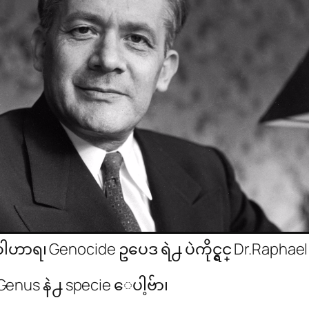
ာရ၊ Genocide ဥပေဒ ရဲ႕ ပဲကိုင္ရွင္ Dr.Raphae
nus နဲ႕ specie ေပါ့ဗ်ာ၊