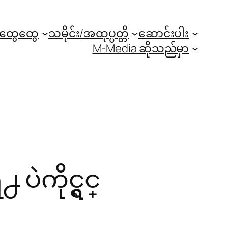
အထွေထွေ
သမိုင်း/အထုပ္ပတ္တိ
ဆောင်းပါး
M-Media ဆိုသည်မှာ
ကိုင္ရွင္