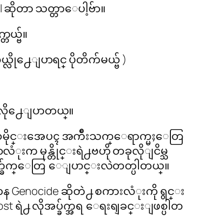
l ဆိုတာ သတ္တာေပါ့ဗ်ာ။
တယ္ဗ်။
္လို႕ေျပာရင္ ပိုတိက်မယ္ဗ် )
ယ္ လို႕ေျပာတယ္။
ူ႕သမိုင္းအေပၚ အက်ိဳးသက္ေရာက္မႈေတြ
 မုန္တိုင္းရဲ႕ဗဟို တခုလိုျငိမ္သ
္မွတ္ခ်က္ေတြ ေျပာင္းလဲတတ္ပါတယ္။
Genocide ဆိုတဲ႕ စကားလံုးကို ရွင္း
st ရဲ႕ လိုအပ္ခ်က္အရ ေရးရျခင္းျဖစ္ပါတ