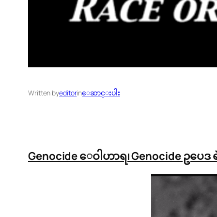
Written by
editor
in
ေဆာင္းပါး
Genocide ေဝါဟာရ၊ Genocide ဥပေဒ ရဲ႕ ပ