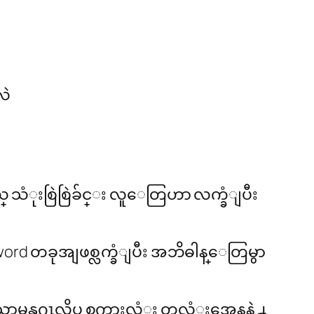
လဲ
တယ္ သံုးစြဲစြဲခ်င္း လူေတြဟာ လက္ခံျပီး
rd တခုအျဖစ္လက္ခံျပီး အဘိဓါန္ေတြမွာ
ုးကို သာမန္အဂၤလိပ္ စကားလံုး တလံုးအေနနဲ႕