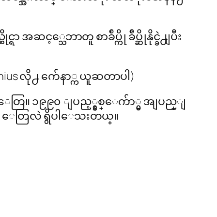
့သေဘာတူ စာခ်ဳပ္ကို ခ်ဳပ္ဆိုနိုင္ခဲ႕ျပီး
nius လို႕ က်ေနာ္က ယူဆတာပါ)
ာေတြ။ ၁၉၉၀ ျပည့္နွစ္ေက်ာ္မွ အျပည္ျ
steps ေတြလဲ ရွိပါေသးတယ္။