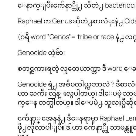
ေနာက္ျပီးက်ေနာ္တို႕ သိတဲ႕ bacteriocid
Raphael က Genus ဆိုတဲ႕စာလံုးနဲ႕ Cidal 
(ဂရိ word ”Genos”= tribe or race နဲ႕ လက္
Genocide တဲ့ဗ်ာ၊
စတင္ႀကားရတဲ့ လူတေယာက္ဟာ ဒီ word ေႀကာ
Genocide ရဲ႕ အဓိပၸါယ္ကဘာလဲ ? ဒီစာလ
ဟာ ႀကီးလြန္းလွပါတယ္၊ ဒါေပမဲ့ သာမန္လ
က္ေန တတ္ပါတယ္။ ဒါေပမဲ႕ သူလႈပ္ပီဆို
က်ေနာ့္ အေနနဲ႕ ဒီေနရာမွာ Raphael 
ဖို႕လိုလာပါျပီ။ ဒါဟာ က်ေနာ္လို သာမန္လ