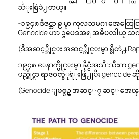
သံုးစြဲခဲ႕တယ္။
-၁၉၄၈ ဒီဇင္ဘာ ၉ မွာ ကုလသမဂၢ အေထြေထြ ညီလာ
Genocide ဟာ ဥပေဒအရ အဓိပၸါယ္ သက္
(ဒီအဆင့္တိုင္း အဆင့္တိုင္းမွာ ရွိတဲ႕
၁၉၄၈ ေနာက္ပိုင္းမွာ နိုင္ငံအသီးသီ
ပည္ဆိုင္ရာ ရာဇဝတ္ခံုရံုးဖြဲ႕ျပီး genoc
(Genocide ျဖစ္စဥ္ အဆင့္ ၇ ဆင့္ အေၾက