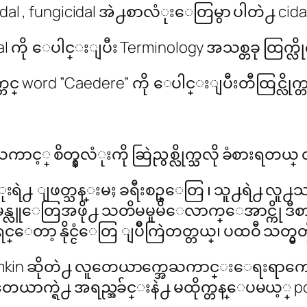
al , fungicidal အဲ႕စာလံုးေတြမွာ ပါတဲ႕ cida
ကို ေပါင္းျပီး Terminology အသစ္တခု ထြက္လိုက္
တင္ word ”Caedere” ကို ေပါင္းျပီးတီထြင္လိုက္တယ
င့္ စိတ္နွလံုးကို ဆြဲညွစ္လိုက္သလို ခံစားရတ
ံုးရဲ႕ ျဖတ္သန္းမႈ ခရီးစဥ္ေတြ ၊ သူ႕ရဲ႕ လ
ူေတြအဖို႕ သတိမမူမိေလာက္ေအာင္ကို ဒီစာလံုးက
ရင္ေတာ့ နိုင္ငံေတြ ျပိဳကြဲတတ္တယ္၊ ပထဝီ သတ
Lemkin ဆိုတဲ႕ လူတေယာက္အေႀကာင္းေရးရာကေန 
ူတေယာက္ရဲ႕ အရည္အခ်င္းနဲ႕ မထိုက္တန္ေပမယ့္ po