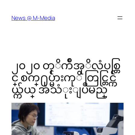
Skip
to
News @ M-Media
content
၂၀၂၀ တုိက်ိဳအုိလံပစ္တြ
င္ စက္႐ုပ္မ်ားကုိ တြင္တြင္က်
ယ္က်ယ္ အသံုးျပဳမည္