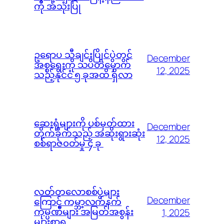
ကို အသုံးပြု
ဥရောပ သီချင်းပြိုင်ပွဲတွင်
December
အစ္စရေးကို သပိတ်မှောက်
12, 2025
သည့်နိုင်ငံ ၅ ခုအထိ ရှိလာ
ဆေးရုံများကို ပစ်မှတ်ထား
December
တိုက်ခိုက်သည့် အဆိုးရွားဆုံး
12, 2025
စစ်ရာဇ၀တ်မှု ၄ ခု
လတ်တလောစစ်ပွဲများ
December
ကြောင့် ကမ္ဘာ့လက်နက်
ကုမ္ပဏီများ အမြတ်အစွန်း
1, 2025
များစွာရ