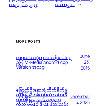
လန္ ျပဳလုပ္မည္
ေဆာ္ၾသ
→
MORE POSTS
June
လုပ္ေဆာင္ခ်က္ အသစ္မ်ား ပါဝင္သ
23,
ည့္ M-Media Android App
Version အသစ္
2015
မြောက်ဦးဆေးရုံ တိုက်ခိုက်မှု
ကို မြန်မာစစ်တပ်က သတင်း
December
ထုတ်ပြန်ရာတွင် အစ္စရေး
13, 2025
ကဲ့သို့ မမှန်၀ါဒဖြန့် နည်းလမ်း