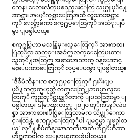
ကေန၊ ေလးလံတဲ့ပစၥည္းေတြ သယ္ယူပုိ႔ေ
ဆာင္တာ၊ အမႈိက္ပစ္တာေတြအထိ လူသားအင္အား
ကုိ ေလွ်ာ့ခ်ကာ စက္႐ုပ္ေတြကုိ အသံုးျပဳ
မွာ ျဖစ္ပါတယ္။
စက္႐ုပ္တြဟာ မသန္စြမ္းသူေတြကုိ အားကစား
ပြဲဆုိင္ရာ သတင္းအခ်က္အလက္ေတြေပးတာ၊
သူတုိ႔အတြက္ အစားအေသာက္ ၀န္ေဆာင္
မႈေပးတာေတြကုိ လုပ္ေပးမွာ ျဖစ္ပါတယ္။
“ဒီစီမံကိန္းက စက္႐ုပ္ေတြကုိ ႐ႈိးျပ
ဖုိ႔သက္သက္မဟုတ္ဘဲ လက္ေတြ႕ဘ၀မွာ လူေ
တြကုိ ကူညီႏုိင္တယ္ဆုိတာကို ျပသသြားမွာ ျ
ဖစ္ပါတယ္။ ဒါ့ေၾကာင့္ ၂၀၂၀ တုိက်ိဳအုိလံပ
စ္မွာ အားကစားၿပိဳင္ပြဲေတြသာမက သိပ္ကုိေကာ
င္းလြန္တဲ့ စက္႐ုပ္ေတြကုိပါ ျမင္ရမွာ ျဖစ္ပါတ
ယ္” လုိ႔ စီမံကိန္းအႀကီးအကဲ ဟီ႐ုိဟီဆာ
ဟီ႐ူကာ၀ါက ေျပာၾကားခဲ့ပါတယ္။