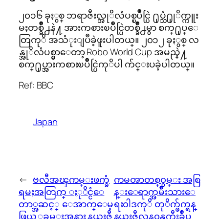
၂၀၁၆ ခုႏွစ္ ဘရာဇီးလ္အုိလံပစ္ၿပိဳင္ပြဲ ႐ုပ္သံ႐ုုိက္ကူး
မႈတစ္ခ်ိဳ႕နဲ႔ အားကစားၿပိဳင္ပြဲတစ္ခ်ိဳ႕မွာ စက္႐ုပ္ေ
တြကုိ အသံုးျပဳခဲ့ဖူးပါတယ္။ ၂၀၁၂ ခုႏွစ္ လ
န္အုိလံပစ္မွာေတာ့ Robo World Cup အမည္နဲ႔
စက္႐ုပ္အားကစားၿပိဳင္ပြဲကုိပါ က်င္းပခဲ့ပါတယ္။
Ref: BBC
Japan
←
ဗလီအၾကမ္းဖက္ခံ
ကမၻာတစ္၀ွမ္း အစြ
ရမႈအတြက္ ႏုိင္ငံေ
န္းေရာက္အမ်ိဳးသားေ
တာ္အဆင့္ ေအာက္ေမ့
ရး၀ါဒကုိ တုိက္ဖ်က္ရန္
ဖြယ့္အခမ္းအနား နယူးဇီ
နယူးဇီလန္၀န္ႀကီးခ်ဳပ္