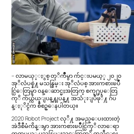
– လာမယ့္ႏွစ္ တုိက်ိဳမွာ က်င္းပမယ့္ ၂၀၂၀
အုိလံပစ္နဲ႔ မသန္စြမ္း အုိလံပစ္ အားကစားၿပိဳ
င္ပြဲေတြမွာ ၀န္ေဆာင္မႈအတြက္ စက္႐ုပ္ေတြ
ကုိ က်ယ္က်ယ္ျပန္႔ျပန္႔ အသံုးျပဳဖုိ႔ ဂ်ပ
န္ႏုိင္ငံက စီစဥ္ေနပါတယ္။
2020 Robot Project လုိ႔ အမည္ေပးထားတဲ့
အဲဒီစီမံကိန္းမွာ အားကစားၿပိဳင္ပြဲကုိ လာေရာ
က္ၾကမယ့္ မသန္စြမ္းသူေတြကုိ ကူညီေရး