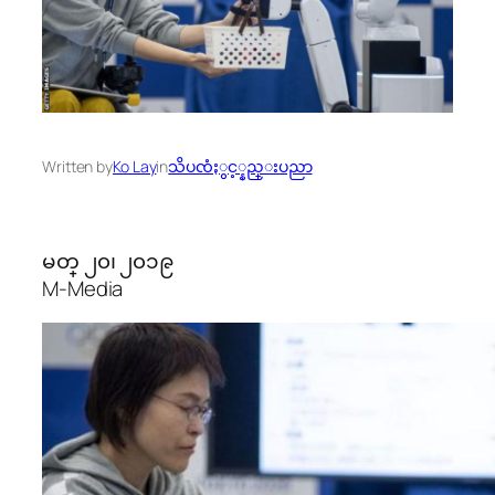
Written by
Ko Lay
in
သိပၸံႏွင့္နည္းပညာ
မတ္ ၂၀၊ ၂၀၁၉
M-Media