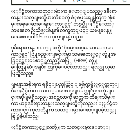
ႏုိင္ငံတကာသတင္းမ်ားက ေဖာ္ျပသည့္ ဒုခ်ီးရာ
တန္းသတ္ျဖတ္မွဳမ်ားကိစၥကို စံုစမ္းရန္အတြက္ “စုံစ
မ္းစစ္ေဆးေရးေကာ္မရွင္” တစ္ရပ္ကို ႏိုင္ငံေတာ္
သမၼတ ဦးသိန္းစိန္၏ လက္မွတ္ျဖင့္ ယမန္ေန႔
ေဖေဖာ္၀ါရီ ၆ က ထုတ္ျပန္ခဲ့သည္။
ဒုခ်ီးရားတန္းသတ္ျဖတ္မွဳ “စုံစမ္းစစ္ေဆးေရးေ
ကာ္မရွင္” ဖြဲ႔စည္းျခင္းမွာ သမၼတႏွင့္ လူ႔အ
ခြင့္အေရးေစာင့္ၾကည့္မွဳအဖြဲ႕ (HRW) တို႔
ေတြ႔ဆံုအျပီး ထြက္ေပၚလာသည့္ ရလဒ္ဟု ယူဆ
ဖြယ္ရွိသည္။
ျမန္မာအစိုးရက ရခိုင္ျပည္နယ္တြင္ ျဖစ္ပ်က္သမွ်ႏွင့္ပတ္သတ္ျ
ပီး ႏိုင္ငံတကာ သတင္းေဖာ္ျပခ်က္တုိင္းကို ျင
င္းဆိုျမဲရွိသည့္ အစဥ္အလာကို ဆက္လက္ ထိန္းသိမ္း
ကာ ယခုဒုခ်ီးရားတန္းသတ္ျဖတ္မွဳကိုလည္း ႏုိင္ငံတ
ကာႏွင့္ ကုလတို႔က သတင္းမွားေဖာ္ျပခဲ့သည္ဟု
စြပ္စြဲခဲ့ပါသည္။
ႏိုင္ငံတကာႏွင့္ကုလတို႔က သတင္းမွားေဖာ္ျ