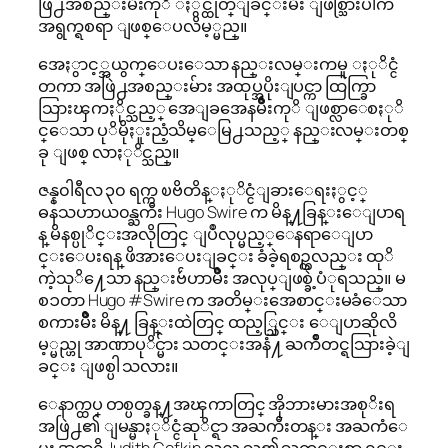
ဖြဲ႕အစည္းမ်ဳိးကုိ ႏွင္ထုတ္ျခင္းမ်ဳိး ျဖစ္သြားပါက
အရွက္ရစရာ ျဖစ္ေပလိမ့္မည္။
အေႏွာင့္အယွက္ေပးေသာ နည္းလမ္းကမူ ႏုိင္ငံ
တကာ အဖြဲ႕အစည္းမ်ား အထုပ္အပိုးျပင္ကာ ထြက္ခြာ
သြားၾကႏိုင္သည့္ အေျခအေနမ်ဳိးကုိ ျဖစ္လာေစႏုိ
င္ေသာ ပုိမိုႏူးညံ့သိမ္ေမြ႕သည့္ နည္းလမ္းတစ္
ခု ျဖစ္ လာႏုိင္သည္။
ဇန္န၀ါရီလ ၃၀ ရက္က ၿဗိတိန္ႏုိင္ငံျခားေရးႏွင့္
ဓနသဟာယ၀န္ႀကီး Hugo Swire က မိန္႔ခြန္းေျပာရ
န္ မိနစ္ပုိင္းအလိုတြင္ ျပဳလုပ္မည့္ေနရာေျပာ
င္းေပးရန္ ဖိအားေပးျခင္း ခံခဲ့ရစဥ္ကလည္း ထုိ
ကဲ့သုိ႔ေသာ နည္းဗ်ဴဟာမ်ိဳး အလုပ္ျဖစ္ခဲ့ပံုရသည္။ မ
စၥတာ Hugo ‪#‎Swire‬ က အတိမ္းအေစာင္းမခံေသာ
စကားမ်ဳိး မိန္႔ ခြန္းထဲတြင္ ထည့္သြင္း ေျပာဆိုလိ
မ့္မည္ဟု အာဏာပုိင္မ်ား သတင္းအနံ႔ ႀကိဳတင္ရသြားခဲ့ျ
ခင္း ျဖစ္ပါ သလား။
ေနာက္ထပ္ တစ္ပတ္ခန္႔အၾကာတြင္ အိုဘားမားအစုိးရ
အဖြဲ႕၏ ျမန္မာႏုိင္ငံဆုိင္ရာ အႀကီးတန္း အႀကံေ