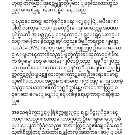
ဟုတ္ တကယ့္ အစစ္အမွန္ဓာတ္ပံုမ်ား ျဖစ္ပါသလားဟူသ
ည့္ ေမးခြန္းမ်ား က်န္ရွိေနေပသည္။
ျပည္ေထာင္စု ႀကံ့ခုိင္ေရး ႏွင့္ ဖြံ႕ၿဖိဳးေရး
ပါတီ လႊတ္ေတာ္ အမတ္ဦးေရႊ ေမာင္ကမူ အာဏာ
ပုိင္မ်ားကို အျပစ္တင္သင့္ ေၾကာင္း ရွင္းရွင္းလင္း
လင္းေတြး ခဲ့သည္ဟုဆုိသည္။ ဒီမုိကရက္တစ္ ျမန္မာ့
အသံ(‪#‎DVB‬) ႏွင့္ အင္တာဗ်ဴး တစ္ခုတြင္ ဦးေရႊေမာ
င္ ေျပာၾကားခဲ့သည့္ မွတ္ခ်က္မ်ားေၾကာင့္ ရဲမ်ား
က စံုစမ္းစစ္ ေဆးမႈ ျပဳလုပ္ခဲ့သည္။ ရခုိင္ျပည္န
ယ္ ဘူးသီးေတာင္ မဲဆႏၵနယ္ကုိကုိယ္စားျပဳသည့္ မြ
တ္ဆလင္တစ္ဦးျဖစ္သူ လႊတ္ေတာ္အမတ္ ဦးေရႊေမာင္က
သူ၏ Facebook အင္တာနက္ စာမ်က္ႏွာတြင္ ေရးသားခဲ့
သည္မွာ သမၼတ၏ တိုက္႐ုိက္အမိန္႔မ်ားေအာက္တြင္ စ
စ္ေဆး ေမးျမန္းျခင္းခံခဲ့ရေၾကာင္း ဆိုခဲ့သ
ည္။
အသေရဖ်က္မႈႏွင့္ စြဲခ်က္တစ္ခုႏွင့္ ရင္ဆုိင္ရႏုိင္ေၾ
ကာင္းလည္း လႊတ္ေတာ္အမတ္ ဦးေရႊေမာင္ ၿခိ
မ္း ေျခာက္ခံခဲ့ရသည္။ အနာဂတ္တြင္ သူ၏အျမင္မ်ားကုိ
သူ၏စိတ္ထဲတြင္ သာထားရန္အတြက္ အထက္ေဖာ္ ျပပါ