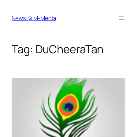
Skip
to
News @ M-Media
content
Tag:
DuCheeraTan