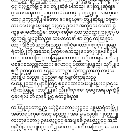
င့္ ႏွစ္ၾကိမ္တိုင္ ေတြ႕ဆုံခဲ့ ပါသည္။ ေတြ႕ဆုံရျခ
င္း အေၾကာင္းမွာ သမၼတမွ ျပည္႕သူ လႊတ္ေ
တာ္ ဥကၠဌသို႕ မိမိအား ေခၚယူေတြ႕ဆုံရန္၊ စစ္ေ
ဆး ေမးျမန္းရန္ ႏွင့္ ဥပေဒ အတိုင္း ေဆာင္ရြ
က္ရန္ ေမတၱာရပ္ခံေတာင္းဆိုေသာ သဝဏ္လႊာႏွင့္ ပ
တ္သက္၍ ျဖစ္ပါသည္။ သမၼတ၏ စာတြင္ ကၽြန္ေ
တာ့္ ဒီဗြီဘီ အင္တာဗ်ဴးသည္ ႏိုင္ငံေတာ္ႏွင့္ ျမန္မာ့
ရဲတပ္ဖြဲ႕ကို အသေရ ပ်က္ေစသည္ဟု ေဖာ္ျပပါရိွပါ
သည္။ စာထဲတြင္ ကၽြန္ေတာ္သည္ ပဋိပကၡမ်ားကို ျ
ဖစ္ေစသည္ဟုလည္း ေဖာ္ျပထားျပန္သည္။ သုိ႕ျဖ
စ္၍ ဥကၠဌက ကၽြန္ေတာ့္အား လိုအပ္သည္မ်ားကို လမ္း
ညႊန္ခဲ့ပါသည္။ ျပည္ထဲေရး ဝန္ၾကီးဌာနသည္
ယေန႕ညေန ၄နာရီတြင္ စစ္ေဆးေမးျမန္းျခင္း
ကို ကၽြန္ေတာ္တို႕၏ ညိႈႏိႈင္းေစ့စပ္မႈအရ ၾကံ့ခို
င္ေရးပါတီ ဌာနခ်ဳပ္တြင္ စတင္ပါမည္။
ကၽြန္ေတာ္သည္ ႏိုင္ငံေတာ္ႏွင့္ ျမန္မာ့ရဲတပ္ဖြဲ႕
အသေရပ်က္ေအာင္ မည္သည့္ အခါမွ် မလုပ္ပါ။ ျပည့္သူ
လႊတ္ေတာ္ ဥပေဒႏွင့္ အေျခခံ ဥပေဒႏွင့္ အညီ
ႏိုင္ငံႏွင့္ ျပည္သူတို႕ ေကာင္းက်ိဳး အတြက္ ေဆာ