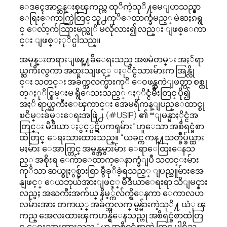
ေဒၚေအာင္ဆန္းစုၾကည္က ထုိကဲ့သုိ႔မေျပာသည္မွာ
ေရြးေကာက္ပြဲတြင္ သူ႕ကုိေထာက္ခံမည့္ မဲဆႏၵရွ
င္ ေလ်ာ့က်သြားမည္ကုိ မလိုလား၍လည္း ျဖစ္ေကာ
င္း ျဖစ္ႏုိင္ပါသည္။
အမုန္းတရားျဖန္႔ခ်ိေရးသည္ အၿမဲတမ္း အႏၲရာ
ယ္ႀကီးလွကာ အထူးသျဖင့္ ႏုိင္ငံသားမ်ားက အြန္လို
င္း သတင္း အခ်က္အလက္မ်ားကုိ ေ၀ဖန္အကဲျဖတ္ကာ စစ္ထု
တ္ႏုိင္စြမ္းမ ရွိေသးသည့္ ႏုိင္ငံမ်ဳိးတြင္ ပို၍
အႏၲ ရာယ္ႀကီးေၾကာင္း အေမရိကန္ျပည္ေထာင္စု
ၿငိမ္းခ်မ္းေရးအဖြဲ႕ (‪#‎USIP‬) ၏ “ျမန္မာႏိုင္ငံအ
တြင္း မီဒီယာ ႏွင့္ပဋိပကၡမ်ား” ဟူေသာ အစီရင္ခံစာ
ထဲတြင္ ေရးသားထားသည္။ “ယခင္က ကန္႔သတ္ခ်ဳပ္ခ်ယ္ထား
မႈမ်ား ေအာက္တြင္ အမွန္အမွားမ်ား ေရာေထြးေနသ
ည့္ အစိုးရ ေက်ာေထာက္ေနာက္ခံျပဳ သတင္းမ်ား
ကုိသာ ဆယ္စုႏွစ္မ်ားစြာ မွီခုိခဲ့ရသည့္ ျပည္သူမ်ားအေ
နျဖင့္ ေယဘုယ်အားျဖင့္ မီဒီယာေရးရာ သိျမင္နား
လည္မႈ အႀကီးအက်ယ္ နိမ့္က်လ်က္ရွိေနကာ ေကာလဟ
လမ်ားအား တကယ့္ အခ်က္အလက္ မွန္မ်ားကဲ့သုိ႔ ယံု ၾ
ကည္ အေလးထားၾကဟန္ရွိေနသည္ဟု အစီရင္ခံစာထဲတြ
င္ ေရးသားထားသည္ ” ဟု အစီရင္ခံစာထဲ တြင္ ပါရွိသ