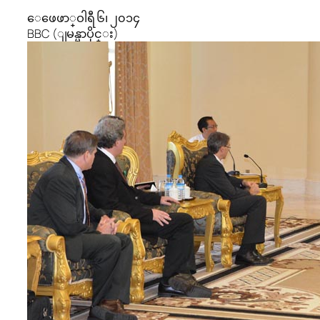
ေဖေဖာ္ဝါရီ ၆၊ ၂၀၁၄
BBC (ျမန္မာပိုင္း)