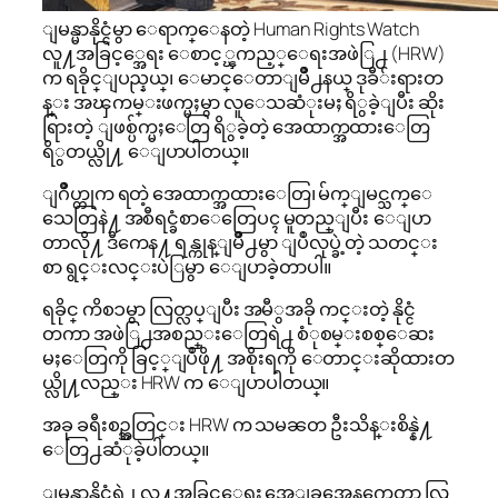
ျမန္မာနိုင္ငံမွာ ေရာက္ေနတဲ့ Human Rights Watch
လူ႔အခြင့္အေရး ေစာင့္ၾကည့္ေရးအဖဲြ႕ (HRW)
က ရခိုင္ျပည္နယ္၊ ေမာင္ေတာျမိဳ႕နယ္ ဒုခီ်းရားတ
န္း အၾကမ္းဖက္မႈမွာ လူေသဆံုးမႈ ရိွခဲ့ျပီး ဆိုး
ရြားတဲ့ ျဖစ္ပ်က္မႈေတြ ရိွခဲ့တဲ့ အေထာက္အထားေတြ
ရိွတယ္လို႔ ေျပာပါတယ္။
ျဂိဳဟ္တုက ရတဲ့ အေထာက္အထားေတြ၊ မ်က္ျမင္သက္ေ
သေတြနဲ႔ အစီရင္ခံစာေတြေပၚ မူတည္ျပီး ေျပာ
တာလို႔ ဒီကေန႔ ရန္ကုန္ျမိဳ႕မွာ ျပဳလုပ္ခဲ့တဲ့ သတင္း
စာ ရွင္းလင္းပဲြမွာ ေျပာခဲ့တာပါ။
ရခိုင္ ကိစၥမွာ လြတ္လပ္ျပီး အမီွအခို ကင္းတဲ့ နိုင္ငံ
တကာ အဖဲြ႕အစည္းေတြရဲ႕ စံုစမ္းစစ္ေဆး
မႈေတြကို ခြင့္ျပဳဖို႔ အစိုးရကို ေတာင္းဆိုထားတ
ယ္လို႔လည္း HRW က ေျပာပါတယ္။
အခု ခရီးစဥ္အတြင္း HRW က သမၼတ ဦးသိန္းစိန္နဲ႔
ေတြ႕ဆံုခဲ့ပါတယ္။
ျမန္မာနိုင္ငံရဲ႕ လူ႔အခြင့္အေရး အေျခအေနကေတာ့ လြ