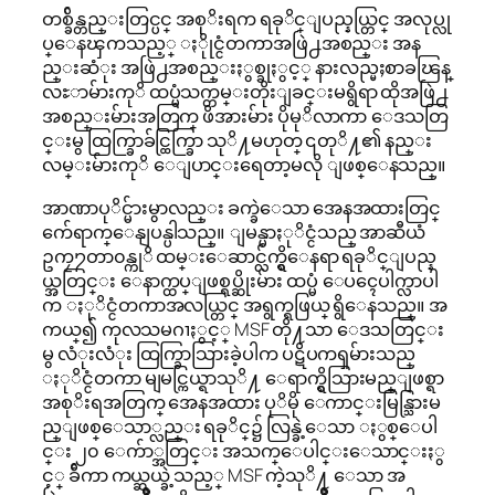
တစ္ခ်ိန္တည္းတြင္ပင္ အစုိးရက ရခုိင္ျပည္နယ္တြင္ အလုပ္လု
ပ္ေနၾကသည့္ ႏိုုင္ငံတကာအဖြဲ႕အစည္း အန
ည္းဆံုး အဖြဲ႕အစည္းႏွစ္ခုႏွင့္ နားလည္မႈစာခၽြန္
လႊာမ်ားကုိ ထပ္မံသက္တမ္းတိုးျခင္းမရွိရာ ထိုအဖြဲ႕
အစည္းမ်ားအတြက္ ဖိအားမ်ား ပိုမုိလာကာ ေဒသတြ
င္းမွ ထြက္ခြာခ်င္ထြက္ခြာ သုိ႔မဟုတ္ ၎တုိ႔၏ နည္း
လမ္းမ်ားကုိ ေျပာင္းရေတာ့မလို ျဖစ္ေနသည္။
အာဏာပုိင္မ်ားမွာလည္း ခက္ခဲေသာ အေနအထားတြင္
က်ေရာက္ေနျပန္ပါသည္။ ျမန္မာႏုိင္ငံသည္ အာဆီယံ
ဥကၠ႒တာ၀န္ကုိ ထမ္းေဆာင္လ်က္ရွိေနရာ ရခုိင္ျပည္န
ယ္အတြင္း ေနာက္ထပ္ျဖစ္ရပ္ဆိုးမ်ား ထပ္မံ ေပၚေပါက္လာပါ
က ႏုိင္ငံတကာအလယ္တြင္ အရွက္ရဖြယ္ ရွိေနသည္။ အ
ကယ္၍ ကုလသမဂၢႏွင့္ MSF တို႔သာ ေဒသတြင္း
မွ လံုးလံုး ထြက္ခြာသြားခဲ့ပါက ပဋိပကၡမ်ားသည္
ႏုိင္ငံတကာ မျမင္ကြယ္ရာသုိ႔ ေရာက္ရွိသြားမည္ျဖစ္ရာ
အစုိးရအတြက္ အေနအထား ပုိမို ေကာင္းမြန္သြားမ
ည္ျဖစ္ေသာ္လည္း ရခုိင္၌ လြန္ခဲ့ေသာ ႏွစ္ေပါ
င္း ၂၀ ေက်ာ္အတြင္း အသက္ေပါင္းေသာင္းႏွ
င့္ ခ်ီကာ ကယ္ဆယ္ခဲ့သည့္ MSF ကဲ့သုိ႔ ေသာ အ