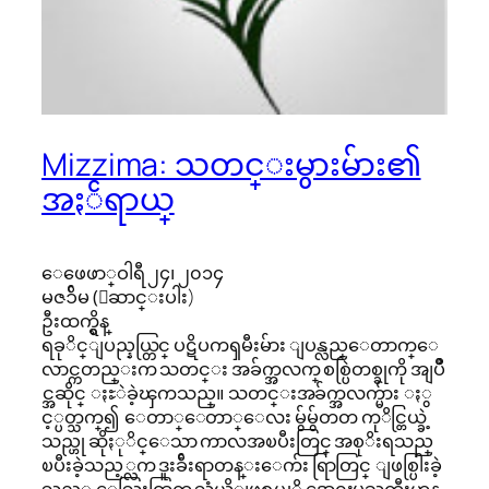
Mizzima: သတင္းမွားမ်ား၏
အႏၲရာယ္
ေဖေဖာ္ဝါရီ ၂၄၊ ၂၀၁၄
မဇၥ်ိမ (ေဆာင္းပါး)
ဦးထက္ရွိန္
ရခုိင္ျပည္နယ္တြင္ ပဋိပကၡမီးမ်ား ျပန္လည္ေတာက္ေ
လာင္ကတည္းက သတင္း အခ်က္အလက္ စစ္ပြဲတစ္ခုကို အျပိဳ
င္အဆိုင္ ႏႊဲခဲ့ၾကသည္။ သတင္းအခ်က္အလက္မ်ား ႏွ
င့္ပတ္သက္၍ ေတာ္ေတာ္ေလး မွ်မွ်တတ ကုိင္တြယ္ခဲ့
သည္ဟု ဆိုႏုိင္ေသာ ကာလအၿပီးတြင္ အစုိးရသည္
ၿပီးခဲ့သည့္လက ဒူးခ်ီးရာတန္းေက်း ရြာတြင္ ျဖစ္ပြါးခဲ့
သည့္ ေသြးထြက္ သံယိုျဖစ္ရပ္ကုိ အေရးမႀကီးဟန္