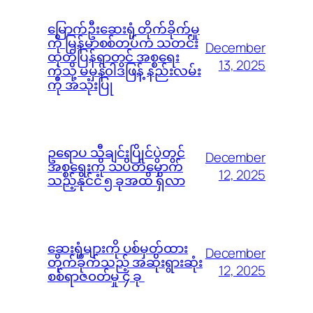
မြောက်ဦးဆေးရုံ တိုက်ခိုက်မှု
ကို မြန်မာစစ်တပ်က သတင်း
December
ထုတ်ပြန်ရာတွင် အစ္စရေး
13, 2025
ကဲ့သို့ မမှန်၀ါဒဖြန့် နည်းလမ်း
ကို အသုံးပြု
ဥရောပ သီချင်းပြိုင်ပွဲတွင်
December
အစ္စရေးကို သပိတ်မှောက်
12, 2025
သည့်နိုင်ငံ ၅ ခုအထိ ရှိလာ
ဆေးရုံများကို ပစ်မှတ်ထား
December
တိုက်ခိုက်သည့် အဆိုးရွားဆုံး
12, 2025
စစ်ရာဇ၀တ်မှု ၄ ခု