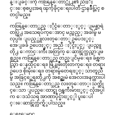
န္းျခင္းကို ကၽြန္ေတာ္တို႕၏ ညိႈႏိႈ
င္းေစ့စပ္မႈအရ ၾကံ့ခိုင္ေရးပါတီ ဌာနခ်ဳပ္တြင္ စ
တင္ပါမည္။
ကၽြန္ေတာ္သည္ ႏိုင္ငံေတာ္ႏွင့္ ျမန္မာ့ရဲ
တပ္ဖြဲ႕ အသေရပ်က္ေအာင္ မည္သည့္ အခါမွ် မ
လုပ္ပါ။ ျပည့္သူလႊတ္ေတာ္ ဥပေဒႏွင့္
အေျခခံ ဥပေဒႏွင့္ အညီ ႏိုင္ငံႏွင့္ ျပည္သူ
တို႕ ေကာင္းက်ိဳး အတြက္ ေဆာင္ရြက္သည္သာျဖ
စ္သည္။ ကၽြန္ေတာ္သည္ တည္ျငိမ္ေရး၊ ခ်စ္ၾက
ည္စြာ ေနထိုင္ေရး၊ ဖြံ႕ျဖိဳးတိုးတက္ေရး၊ တရား
ဥပေဒ စိုးမိုးေရး၊ တရားမွ်တေရးႏွင့္ သာတူညီ
မွ် အခြင့္အေရးတို႕ကို အစဥ္အျမဲ အေလးအနက္ထားပါ
သည္။ ကၽြန္ေတာ္သည္ လႊတ္ေတာ္၊ သက္ဆို
င္ေသာ ျပည္ေထာင္စု ဝန္ၾကီးမ်ားႏွင့္ လိုအပ္ပါ
က ေဒသံသရ အာဏာပိုင္မ်ားႏွင့္ပါ ပူးေပါ
င္းေဆာင္ရြက္လ်က္ရိွပါသည္။
ေရႊေမာင္