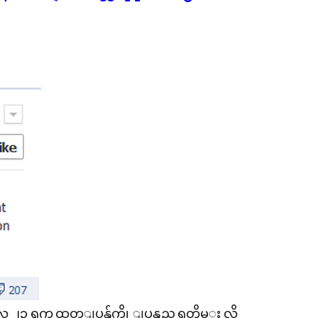
 ရက္ ထုတ္ျပန္ခ်က္ကို ျပန္လည္ ရုတ္သိမ္း လို