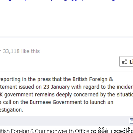
tish Foreign & Commonwealth Office က မိမိရဲ႕ ဇႏၷ၀ါရီလ ၂၃