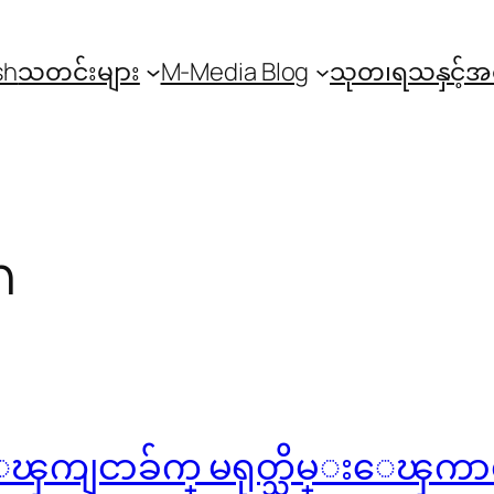
sh
သတင်းများ
M-Media Blog
သုတ၊ရသနှင့်
n
ငာခ်က္ မရုတ္သိမ္းေၾကာင္း ျ