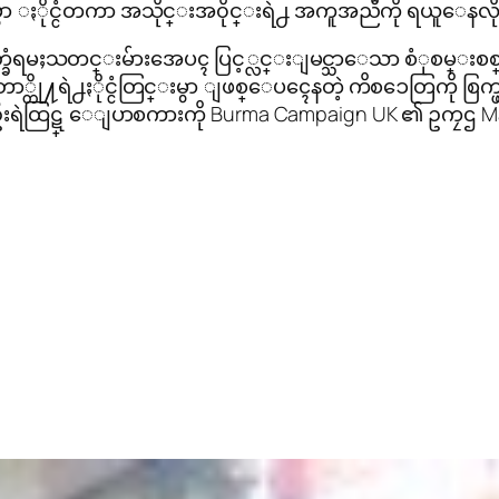
ာ ႏိုင္ငံတကာ အသိုင္းအ၀ိုင္းရဲ႕ အကူအညီကို ရယူေနလို႔
တ္ခံရမႈသတင္းမ်ားအေပၚ ပြင့္လင္းျမင္သာေသာ စံုစမ္းစစ္
ု႔ရဲ႕ႏိုင္ငံတြင္းမွာ ျဖစ္ေပၚေနတဲ့ ကိစၥေတြကို စြက္ဖ
ီး ဦးရဲထြဋ္ ေျပာစကားကို Burma Campaign UK ၏ ဥကၠ