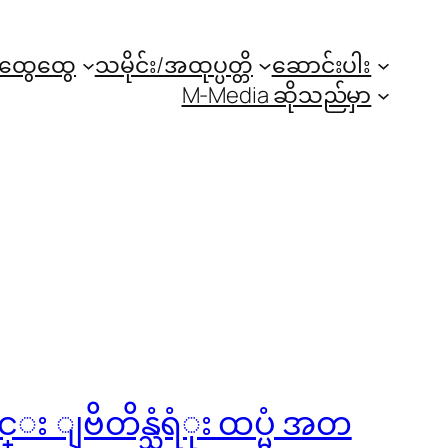
အထွေထွေ
သမိုင်း/အထုပ္ပတ္တိ
ဆောင်းပါး
M-Media ဆိုသည်မှာ
ဗိတိန္သံရံုး ထပ္မံ အတ