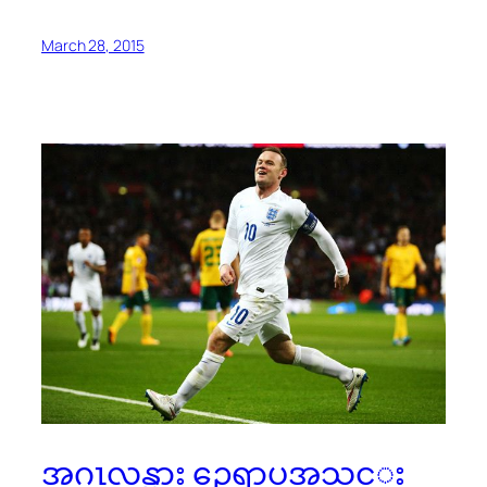
March 28, 2015
အဂၤလန္အား ဥေရာပအသင္း