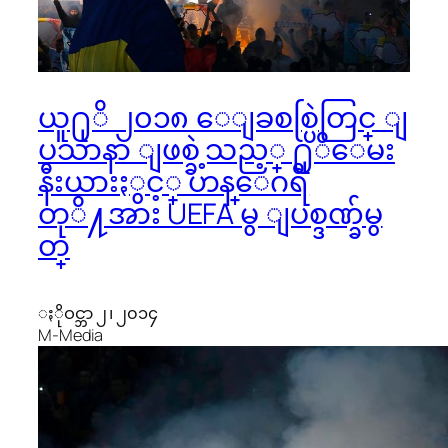
ယူ႐ုိ ၂၀၁၈ ေျခစစ္ပြဲတြင္ ျ
ပသာနာ ျဖစ္ခဲ့သည့္ ႐ုိေမး
နီးယားႏွင့္ ဟန္ေဂရီ
တုိ႔အား UEFA မွ ျပစ္ဒဏ္ခ်မွ
တ္
ႏိုဝင္ဘာ ၂ ၊ ၂၀၁၄
M-Media