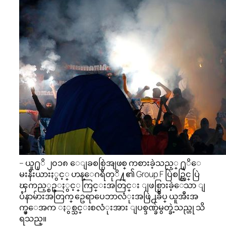
– ယူ႐ုိ ၂၀၁၈ ေျခစစ္ပြဲအျဖစ္ ကစားခဲ့သည့္ ႐ုိေ
မးနီးယားႏွင့္ ဟန္ေဂရီတုိ႔၏ Group F ပြဲစဥ္တြင္ ပြဲ
ၾကည့္စဥ္ႏွင့္ ကြင္းအတြင္း ျဖစ္ပြားခဲ့ေသာ ျ
ပႆနာမ်ားအတြက္ ဥေရာပေဘာလံုးအဖြဲ႕ခ်ဳပ္ ယူအီးအ
က္ဖ္ေအက ႏွစ္သင္းစလံုးအား ျပစ္ဒဏ္ခ်မွတ္ခဲ့သည္ဟု သိ
ရသည္။