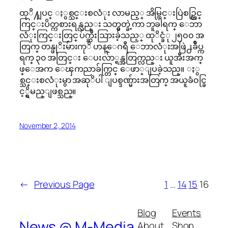
ထုိ႔ျပင္ ႏွစ္သင္းစလံုး လာမည့္ အိမ္ကြင္းပြဲစဥ္တြင္
ကြင္းပိတ္ကစားရန္လည္း သတ္မွတ္ခဲ့ကာ ဘူခါရက္ ေဘာ
လံုးကြင္းတြင္ ပ်က္ဆီးသြားခဲ့သည့္ ထုိင္ခံု ၂၅၀၀ အ
တြက္ တန္ဖုိးမ်ားကုိ ဟန္ေဂရီ ေဘာလံုးအဖြဲ႕ခ်ဳပ္က
ရက္ ၃၀ အတြင္း ေပးလ်ာ္ရန္အတြက္လည္း ယူအီးအက္
ဖ္ေအက ေၾကညာခ်က္တြင္ ေဖာ္ျပခဲ့သည္။ ႏွ
စ္သင္းစလံုးမွာ အဆုိပါ ျပစ္ဒဏ္မ်ားအတြက္ အယူခံ၀င္ခြ
င့္ရွိမည္ျဖစ္သည္။
November 2, 2014
←
Previous Page
1
…
14
15
16
Blog
Events
News @ M-Media
About
Shop