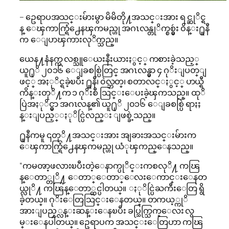
– ဥေရာပအသင္းမ်ားမွာ မိမိတို႔အသင္းအား ရင္ဆုိင္ရ
န္ ေၾကာက္ရြံ႕ေနၾကမည္ဟု အဂၤလန္တုိက္စစ္မွဴး ၀ိန္း႐ူနီ
က ေျပာၾကားလုိက္သည္။
ယေန႔နံနက္က လစ္သူေယးနီးယားႏွင့္ ကစားခဲ့သည့္
ယူ႐ုိ ၂၀၁၆ ေျခစစ္ပြဲတြင္ အဂၤလန္မွာ ၄ ဂုိးျပတ္ျ
ဖင့္ အႏုိင္ရခဲ့ၿပီး ႐ူနီ၊ ၀ဲလ္ဘတ္၊ စတာလင္ႏွင့္ ဟယ္ရီ
ကိန္းတုိ႔က ၁ ဂုိးစီ သြင္းေပးခဲ့ၾကသည္။ ထုိ
ပြဲအႏုိင္မွာ အဂၤလန္၏ ယူ႐ုိ ၂၀၁၆ ေျခစစ္ပြဲ ရာႏႈ
န္းျပည့္ႏုိင္ပြဲလည္း ျဖစ္ခဲ့သည္။
႐ူနီကမူ ၎တုိ႔အသင္းအား အျခားအသင္းမ်ားက
ေၾကာက္ရြံ႕ေနၾကမည္ဟု ယံုၾကည္ေနသည္။
“ကမၻာ့ဖလားၿပီးတဲ့ေနာက္ပုိင္းကစလုိ႔ ကၽြ
န္ေတာ္တုိ႔ ေတာ္ေတာ္ေလးေကာင္းေနတ
ယ္လုိ႔ ကၽြန္ေတာ္ထင္ပါတယ္။ ႏုိင္ပြဲႀကီးေတြ ရွိ
ခဲ့တယ္။ ဂုိးေတြသြင္းေနတယ္။ တကယ့္ကုိ
အားျပည့္လန္းဆန္းေနၿပီး ခပ္သြက္သြက္ေလး လွ
မ္းေနပါတယ္။ ဥေရာပက အသင္းေတြဟာ ကၽြ