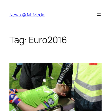
Skip
to
News @ M-Media
content
Tag:
Euro2016