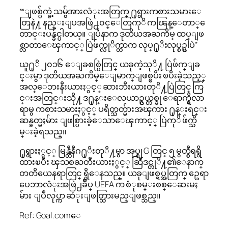
“ျဖစ္ပ်က္ခဲ့သမွ်အားလံုးအတြက္ ႐ုရွားကစားသမားေ
တြနဲ႔ နည္းျပအဖြဲ႕၀င္ေတြကုိ ကၽြန္ေတာ္ ေ
တာင္းပန္ခ်င္ပါတယ္။ ျပႆနာက ဒုတိယအႀကိမ္ ထပ္ျဖ
စ္လာတာေၾကာင့္ ပြဲဖ်က္လုိက္တာက လုပ္႐ုိးလုပ္စဥ္ပါပဲ”
ယူ႐ုိ ၂၀၁၆ ေျခစစ္ပြဲတြင္ ယခုကဲ့သုိ႔ ပြဲဖ်က္ျခ
င္းမွာ ဒုတိယအႀကိမ္ေျမာက္ျဖစ္ၿပီး ၿပီးခဲ့သည့္
အလ္ေဘးနီးယားႏွင့္ ဆားဘီးယားတုိ႔ပြဲတြင္ ကြ
င္းအတြင္းသို႔ ဒ႐ုန္းေလယာဥ္ငယ္တစ္ခု ေရာက္ရွိလာ
ရာမွ ကစားသမားႏွင့္ ပရိတ္သတ္မ်ားအၾကား ႐ုန္းရင္း
ဆန္ခတ္မႈမ်ား ျဖစ္ပြားခဲ့ေသာေၾကာင့္ ပြဲကုိ ဖ်က္သိ
မ္းခဲ့ရသည္။
႐ုရွားႏွင့္ မြန္တီနီဂ႐ုိးတုိ႔မွာ အုပ္စု G တြင္ ၅ မွတ္စီရရွိ
ထားၿပီး ၾသစႀတီးယားႏွင့္ ဆြီဒင္တုိ႔၏ေနာက္
တတိယေနရာတြင္ ရွိေနသည္။ ယခုျဖစ္ရပ္အတြက္ ဥေရာ
ပေဘာလံုးအဖြဲ႕ခ်ဳပ္ UEFA က စံုစမ္းစစ္ေဆးမႈ
မ်ား ျပဳလုပ္ကာ ဆံုးျဖတ္သြားမည္ျဖစ္သည္။
Ref: Goal.comေ