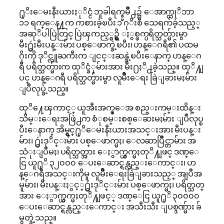
႐ုိးေမးနီးယားႏုိင္ငံ ဘူခါရက္စ္ၿမိဳ႕၌ ေအာက္တုိဘာ
၁၁ ရက္ေန႔က ကစားခဲ့ၿပီး ၁ ဂုိးစီ သေရက်ခဲ့သည့္
အဆုိပါပြဲတြင္ ပြဲၾကည့္စဥ္ရွိ ႏွစ္ဖက္ပရိတ္သတ္မ်ားမွာ
မီး႐ွဴးမီးပန္းမ်ား ပစ္ေဖာက္ခဲ့ၿပီး၊ ဟန္ေဂရီ၏ ပထမ
ဂိုးကို ဒုိင္လူႀကီးက ျငင္းဆန္ခဲ့ၿပီးေနာက္ ဟန္ေဂ
ရီ ပရိတ္သတ္မ်ားက ထုိင္ခံုမ်ားအား မီး႐ႈိ႕ခဲ့သည္။ ထုိ႔ျ
ပင္ ဟန္ေဂရီ ပရိတ္သတ္မ်ားမွာ လူမ်ိဳးေရး ခြဲျခားမႈမ်ား
ျပဳလုပ္ခဲ့သည္။
ထုိ႔ေၾကာင့္ ယူအီးအက္ဖ္ေအ စည္းကမ္းထိန္း
သိမ္းေရးအဖြဲ႕က စံုစမ္းစစ္ေဆးမႈမ်ား ျပဳလုပ္ၿ
ပီးေနာက္ အိမ္ရွင္႐ုိေမးနီးယားအသင္းအား မီးပန္း
မ်ား၊ ႐ွဴးဒုိင္းမ်ား ပစ္ေဖာက္မႈ၊ ေလဆာပြိဳင္တာမ်ား အ
သံုးျပဳမႈ၊ ပရိတ္သတ္အား ေႏွာက္ယွက္မႈတုိ႔ျဖင္ ဒဏ္ေ
ငြ ယူ႐ုိ ၃၂၀၀၀ ေပးေဆာင္ရန္လည္းေကာင္း၊ ဟ
န္ေဂရီအသင္းကိုမူ လူမ်ိဳးေရးခြဲျခားသည့္ အျပဳအ
မူမ်ား၊ မီးပန္းႏွင့္႐ွဴးဒုိင္းမ်ား ပစ္ေဖာက္မႈ၊ ပရိတ္သတ္
အား ေႏွာက္ယွက္မႈတုိ႔ျဖင့္ ဒဏ္ေငြ ယူ႐ုိ ၃၀၀၀၀
ေပးေဆာင္ရန္လည္းေကာင္း အသီးသီး ျပစ္ဒဏ္မ်ား ခ်
မွတ္ခဲ့သည္။