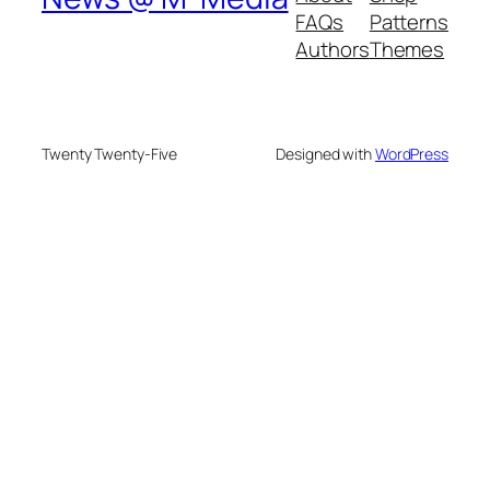
FAQs
Patterns
Authors
Themes
Twenty Twenty-Five
Designed with
WordPress