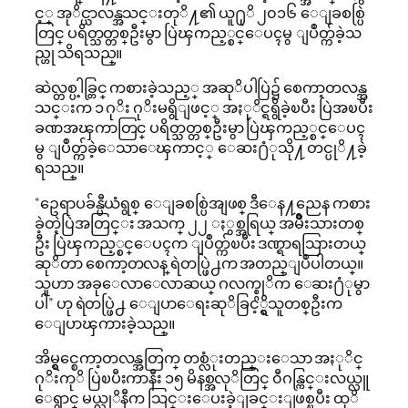
င့္ အုိင္ယာလန္အသင္းတုိ႔၏ ယူ႐ုိ ၂၀၁၆ ေျခစစ္ပြဲ
တြင္ ပရိတ္သတ္တစ္ဦးမွာ ပြဲၾကည့္စင္ေပၚမွ ျပဳတ္က်ခဲ့သ
ည္ဟု သိရသည္။
ဆဲလ္တစ္ပ့ါခ္တြင္ ကစားခဲ့သည့္ အဆုိပါပြဲ၌ စေကာ့တလန္အ
သင္းက ၁ ဂုိး ဂုိးမရွိျဖင့္ အႏုိင္ရရွိခဲ့ၿပီး ပြဲအၿပီး
ခဏအၾကာတြင္ ပရိတ္သတ္တစ္ဦးမွာ ပြဲၾကည့္စင္ေပၚ
မွ ျပဳတ္က်ခဲ့ေသာေၾကာင့္ ေဆး႐ံုသို႔ တင္ပုိ႔ခဲ့
ရသည္။
“ဥေရာပခ်န္ပီယံရွစ္ ေျခစစ္ပြဲအျဖစ္ ဒီေန႔ညေန ကစား
ခဲ့တဲ့ပြဲအတြင္း အသက္ ၂၂ ႏွစ္အရြယ္ အမ်ိဳးသားတစ္
ဦး ပြဲၾကည့္စင္ေပၚက ျပဳတ္က်ၿပီး ဒဏ္ရာရသြားတယ္
ဆုိတာ စေကာ့တလန္ ရဲတပ္ဖြဲ႕က အတည္ျပဳပါတယ္။
သူဟာ အခုေလာေလာဆယ္ ဂလက္စ္ဂုိက ေဆး႐ံုမွာ
ပါ” ဟု ရဲတပ္ဖြဲ႕ ေျပာေရးဆုိခြင့္ရွိသူတစ္ဦးက
ေျပာၾကားခဲ့သည္။
အိမ္ရွင္စေကာ့တလန္အတြက္ တစ္လံုးတည္းေသာ အႏုိင္
ဂုိးကုိ ပြဲၿပီးကာနီး ၁၅ မိနစ္အလုိတြင္ ၀ီဂန္ကြင္းလယ္လူ
ေရွာင္ မယ္လုိနီက သြင္းေပးခဲ့ျခင္းျဖစ္ၿပီး ထုိ