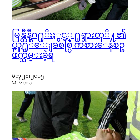
မြန္တီနီဂ႐ုိးႏွင့္ ႐ုရွားတုိ႔၏
ယူ႐ုိေျခစစ္ပြဲ ကစားေနစဥ္
ဖ်က္သိမ္းခဲ့ရ
မတ္ ၂၈၊ ၂၀၁၅
M-Media