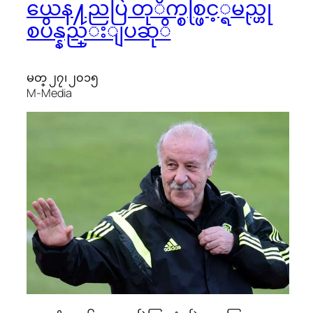
ယေန႔ညပြဲ တုိက္စစ္ဖြင့္ရမည္ဟု
စပိန္နည္းျပဆုိ
မတ္ ၂၇၊ ၂၀၁၅
M-Media