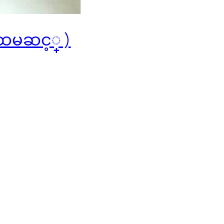
ပထမဆင့္ )