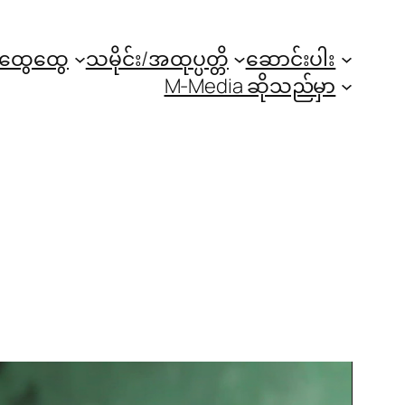
အထွေထွေ
သမိုင်း/အထုပ္ပတ္တိ
ဆောင်းပါး
M-Media ဆိုသည်မှာ