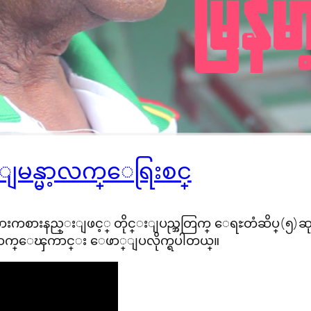
က ျမန္မာ့လက္ေရြးစင္
ng) အားကစားနည္းျဖင့္ တိုင္းျပည္အတြက္ ေရႊတံဆိပ္(၅)
 ေကာက္ေၾကာင္း ေဖာ္ျပလိုက္ရပါတယ္။