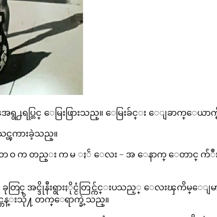
သေရ အေရွ႕ရပ္တြင္ ေမြးဖြားသည္။ ေမြးခ်င္း ေျခာက္ေယ
င္ၾကားခဲ့သည္။
ဝ က တည္း က မ ႏၲ ေလး – အ ေနာက္ ေတာင္ က်ံဳး ေထာ
္ အင္ဒိုနီးရွားႏိုင္ငံတြင္က်င္းပသည့္ ေလးၾကိမ္ေျမာ
င္တန္းသို႔ တက္ေရာက္ခဲ့သည္။