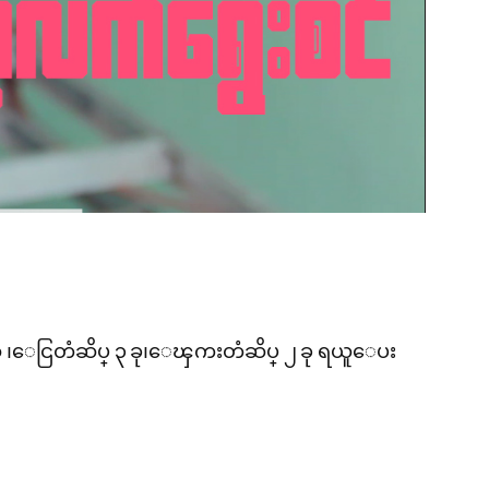
ဆု ၊ေငြတံဆိပ္ ၃ ခု၊ေၾကးတံဆိပ္ ၂ ခု ရယူေပး