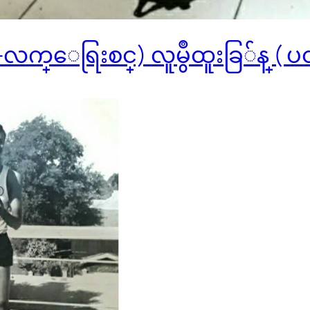
-လက္ေရြးစင္) လူမွဳထူးခြ်န္ ( 