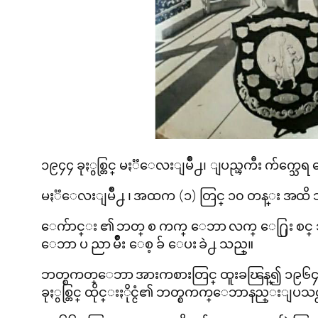
၁၉၄၄ ခုႏွစ္တြင္ မႏၱေလးျမိဳ႕၊ ျပည္ၾကီး က်က္
မႏၱေလးျမိဳ႕ ၊ အထက (၁) တြင္ ၁၀ တန္း အထိ သ
ေက်ာင္း ၏ ဘတ္ စ ကက္ ေဘာ လက္ ေ႐ြး စင္ ဘ 
ေဘာ ပ ညာ မ်ိဳး ေစ့ ခ် ေပး ခဲ႕ သည္။
ဘတ္စကတ္ေဘာ အားကစားတြင္ ထူးခၽြန္၍ ၁၉၆၄ ခုတြင
ခုႏွစ္တြင္ ထိုင္းႏိုင္ငံ၏ ဘတ္စကက္ေဘာနည္းျပသ