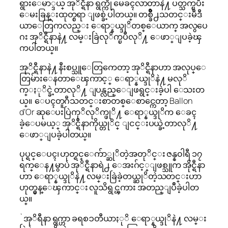
ရွားေမာ္ဒယ္ အုိင္ရီနာ ရွက္ကို မေခၚလာတာနဲ႔ ပတ္သက္ၿပီး
ေမးခြန္းထုတ္စရာ ျဖစ္ခဲ့ပါတယ္။ တစ္ခ်ိဳ႕သတင္းမီဒီ
ယာေတြကလည္း ေရာ္နယ္ဒုိတစ္ေယာက္ အလွပေ
ဂး အုိင္ရီနာနဲ႔ လမ္းခြဲလုိက္ၿပီလုိ႔ ေဖာ္ျပခဲ့ၾ
ကပါတယ္။
အုိင္ရီနာနဲ႔ နီးစပ္သူေတြကေတာ့ အုိင္ရီနာဟာ အလုပ္ေ
တြမ်ားေနတာေၾကာင့္ ေရာ္နယ္ဒုိနဲ႔ မလုိ
က္ႏုိင္ခဲ့တာလုိ႔ ျပန္လည္ေျဖရွင္းခဲ့ပါ ေသးတ
ယ္။ ေပၚတူဂီသတင္းစာတစ္ေစာင္ကေတာ့ Ballon
d’Or ဆုေပးပြဲကုိလုိက္ဖုိ႔ ေရာ္နယ္ဒုိက ေခၚ
ခဲ့ေပမယ့္ အုိင္ရီနာကိုယ္တုိင္ ျငင္းပယ္ခဲ့တာလုိ႔
ေဖာ္ျပခဲ့ပါတယ္။
ပုပ္ရင္ေပၚ၊ ဟုတ္ရင္ေက်ာ္ဆုိတဲ့အတုိင္း ဇန္န၀ါရီ ၁၇
ရက္ေန႔မွာပဲ အုိင္ရီနာရဲ႕ ေအးဂ်င့္ျဖစ္သူက အိုင္ရီနာ
ဟာ ေရာ္နယ္ဒုိနဲ႔ လမ္းခြဲခဲ့တယ္ဆုိတဲ့သတင္းဟာ
ဟုတ္မွန္ေၾကာင္း လူသိရွင္ၾကား အတည္ျပဳခဲ့ပါတ
ယ္။
`အုိရီနာ ရွက္ဟာ ခရစၥတီယာႏုိ ေရာ္နယ္ဒုိနဲ႔ လမ္း