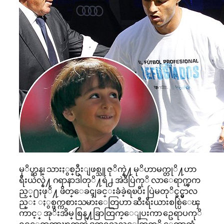
မုိဟ္ဆန္၊ သားႏွစ္ဦးျဖစ္သူ ဇုိက္နဲ႔ မုိဟာမက္တုိ႔ဟာ
ရီးယဲလ္နဲ႔ ဂရာနာဒါတုိ႔ရဲ႕ အဲဒီပြဲကုိ လာေရာက္ၾက
ည့္႐ႈဖုိ႔ ဖိတ္ေခၚျခင္းခံခဲ့ရၿပီး ပြဲမတုိင္ခင္မွာလ
ည္း ႏွစ္ဖက္ကစားသမားေတြဟာ ဆီးရီးယားစစ္ပြဲေၾ
ကာင့္ အုိးအိမ္ စြန္႔ခြာထြက္ေျပးကာ ဥေရာပကုိ
၀င္ေရာက္လာၾကတဲ့ ဒုကၡသည္ေတြကုိ ေထာက္ခံ