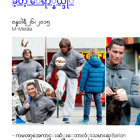
ခဲ့တဲ့ ေရာ္နယ္ဒုိ
ဇန္န၀ါရီ ၂၆၊ ၂၀၁၅
M-Media
– ကမၻာ့အေကာင္းဆံုးေဘာလံုးသမားဆု Ballon